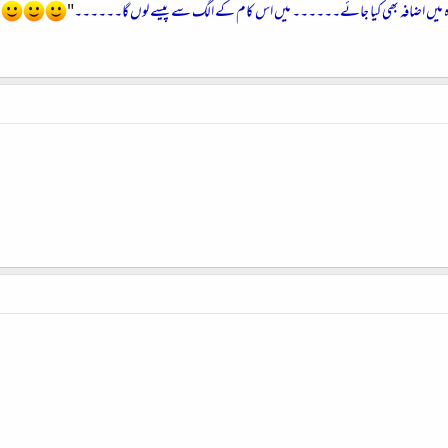
خواہ میں اضافہ بھی کیا جائے۔۔۔۔۔۔ میں اس کام کے الگ سے پیسے لوں گا۔۔۔۔۔۔
"