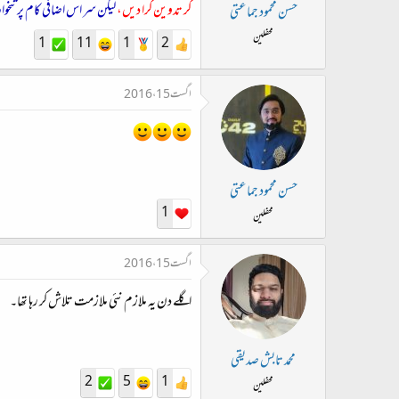
ت
کر تدوین کرا دیں،
لیکن سر اس اضافی کام پر تن
حسن محمود جماعتی
د
محفلین
1
11
1
2
ا
ء
اگست 15، 2016
حسن محمود جماعتی
1
محفلین
اگست 15، 2016
اگلے دن یہ ملازم نئی ملازمت تلاش کر رہا تھا۔
محمد تابش صدیقی
2
5
1
محفلین