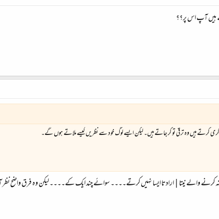
تے ہیں آپ اس پر؟؟
ری کرتے ہیں وہ ترقی تو کر جاتے ہیں۔ لیکن ایسے لوگ خود سے نظریں کیسے ملاتے ہوں گے۔
یا نہ کرنے والے نیتا|ارادتا ایسا نہیں کرتے۔۔۔۔ سوائے چند ایک کے۔۔۔۔ لیکن وہ فرق واضح نظر آت