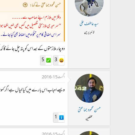
حسن محمود جماعتی نے کہا:
دفتر میں ملازم اپنے صاحب سے۔۔۔۔۔
سید عاطف علی
"سر میری ملازمتی تفصیل میں کہیں بھی نہیں لکھا ہوا،
لائبریرین
سر اس اضافی کام پر تنخواہ میں اضافہ بھی کیا 
دو چار ملازمتوں کے بعد اس کو پتہ چل جائے گا کہ 
5
3
اگست 15، 2016
ویسے احباب اس بارے میں کیا خیال ہے اگر کہوں 
حسن محمود جماعتی
1
محفلین
اگست 15، 2016