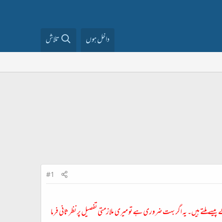
داخل ہوں
تلاش
#1
 پیسے ملتے ہیں۔ یہ اگر بہت ضروری ہے تو میری ملازمتی تفصیل پر نظر ثانی فرما