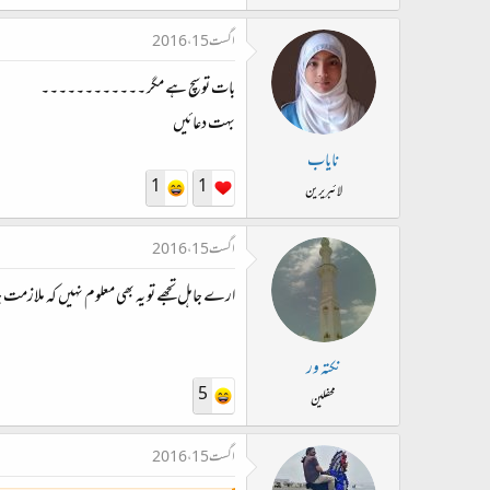
اگست 15، 2016
بات تو سچ ہے مگر ۔۔۔۔۔۔۔۔۔۔۔۔
بہت دعائیں
نایاب
1
1
لائبریرین
اگست 15، 2016
ارے جاہل تجھے تو یہ بھی معلوم نہیں کہ ملازمت 
نکتہ ور
5
محفلین
اگست 15، 2016