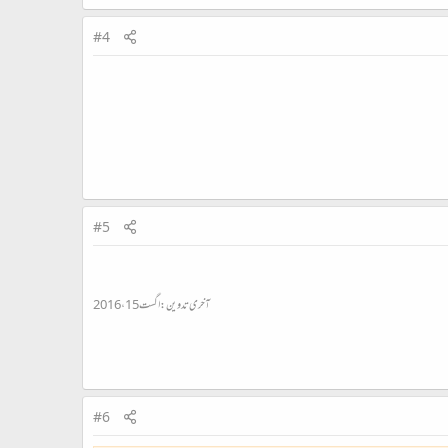
#4
#5
آخری تدوین:
اگست 15، 2016
#6