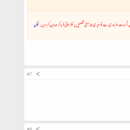
یہ اگر بہت ضروری ہے تو میری ملازمتی تفصیل پر نظر ثانی فرما کر تدوین کرا دیں،
لیکن
#7
#8