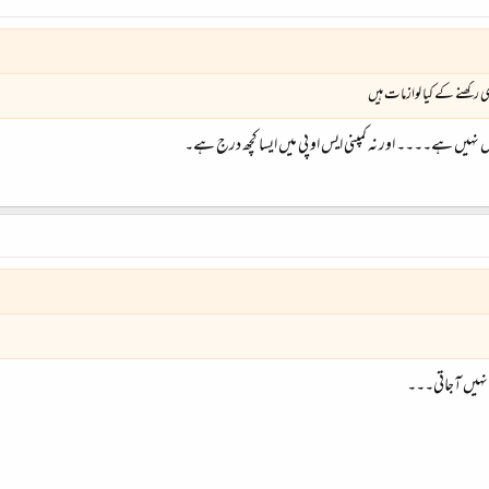
ی رکھنے کے کیا لوازمات ہیں
ں نہیں ہے۔۔۔۔ اور نہ کمپنی ایس او پی میں ایسا کچھ درج ہے۔
نہیں آجاتی۔۔۔