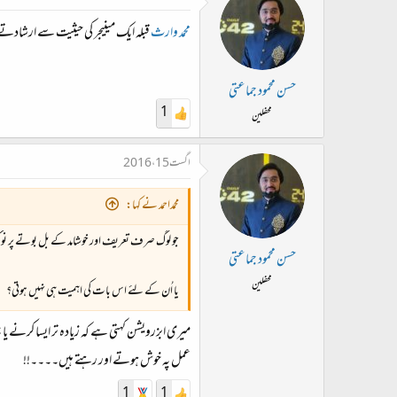
محمد وارث
قبلہ ایک مینیجر کی حیثیت سے ارشاد
حسن محمود جماعتی
1
محفلین
اگست 15، 2016
محمداحمد نے کہا:
جو لوگ صرف تعریف اور خوشامد کے بل بوتے پر نوک
حسن محمود جماعتی
محفلین
یا اُن کے لئے اس بات کی اہمیت ہی نہیں ہوتی؟
میری ابزرویشن کہتی ہے کہ زیادہ تر ایسا کرنے 
عمل پہ خوش ہوتے اور رہتے ہیں۔۔۔۔!!
1
1