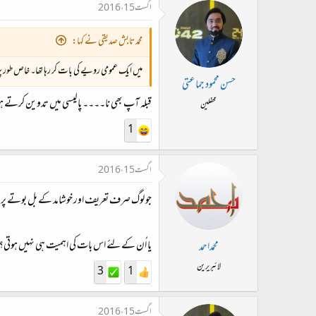
اگست 15، 2016
محمد تابش صدیقی نے کہا:
میں ایک عمومی رویے کی بات کر رہا تھا۔ خاص طور پر 
حسن محمود جماعتی
قبلہ آپ بھی نا۔۔۔۔ پالیسی میں تدوین کرتے
محفلین
1
اگست 15، 2016
جو لوگ صرف تعریف اور خوشامد کے بل بوتے پر ن
یا اُن کے لئے اس بات کی اہمیت ہی نہیں ہوتی؟
محمداحمد
لائبریرین
3
1
اگست 15، 2016