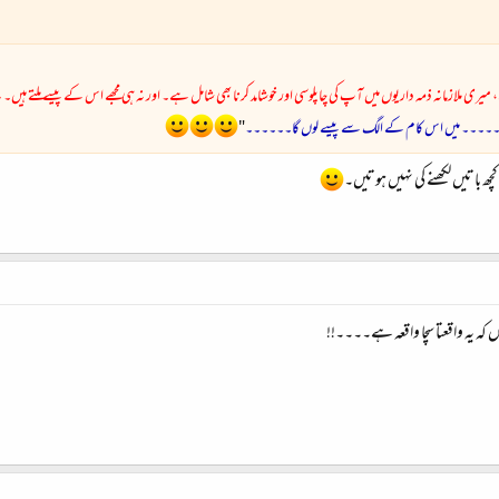
 میری ملازمانہ ذمہ داریوں میں آپ کی چاپلوسی اور خوشامد کرنا بھی شامل ہے۔ اور نہ ہی مجھے اس کے پیسے ملتے ہیں۔ 
جائے۔۔۔۔۔۔ میں اس کام کے الگ سے پیسے لوں گا۔۔۔۔۔۔
"
کچھ باتیں لکھنے کی نہیں ہوتیں۔
کہ یہ واقعتا سچا واقعہ ہے۔۔۔۔!!