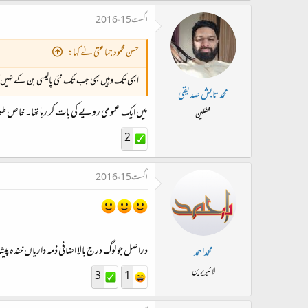
اگست 15، 2016
حسن محمود جماعتی نے کہا:
ابھی تک وہیں بھی جب تک نئی پالیسی بن کے نہیں
محمد تابش صدیقی
میں ایک عمومی رویے کی بات کر رہا تھا۔ خاص طور 
محفلین
2
اگست 15، 2016
دراصل جو لوگ درج بالا اضافی ذمہ داریاں خندہ پ
محمداحمد
لائبریرین
3
1