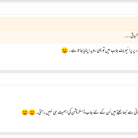
 آجاتی۔۔۔
پر پرائیویٹ جاب میں تو یہی رویہ اپنایا جاتا ہے۔
یشانی سے نبھا لیتے ہیں اُن کے لئے جاب ڈسکرپشن کی اہمیت ہی نہیں رہتی۔