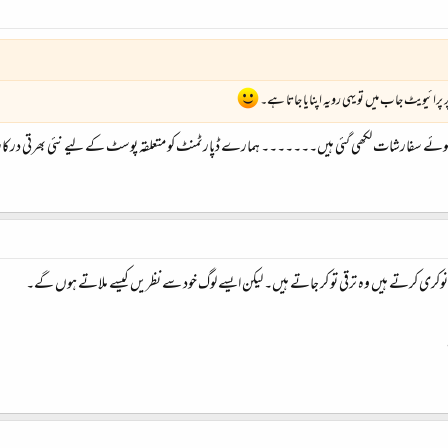
پرائیویٹ جاب میں تو یہی رویہ اپنایا جاتا ہے۔
 ہوئے سفارشات لکھی گئی ہیں۔۔۔۔۔۔۔ ہمارے ڈپارٹمنٹ کو متعلقہ پوسٹ کے لیے نئی بھرتی در
وکری کرتے ہیں وہ ترقی تو کر جاتے ہیں۔ لیکن ایسے لوگ خود سے نظریں کیسے ملاتے ہوں گے۔