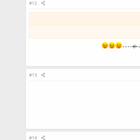
#12
کار ہے۔۔۔۔
#13
#14