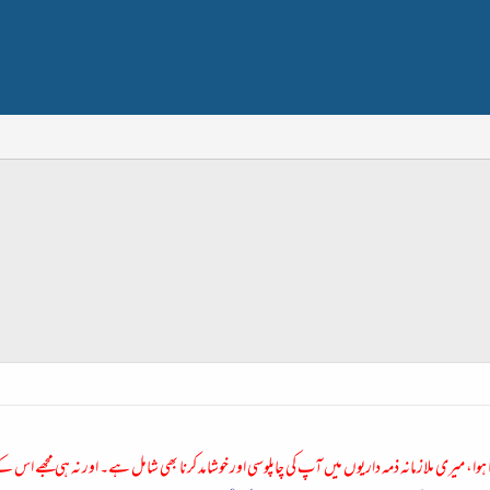
وا، میری ملازمانہ ذمہ داریوں میں آپ کی چاپلوسی اور خوشامد کرنا بھی شامل ہے۔ اور نہ ہی مجھے اس کے