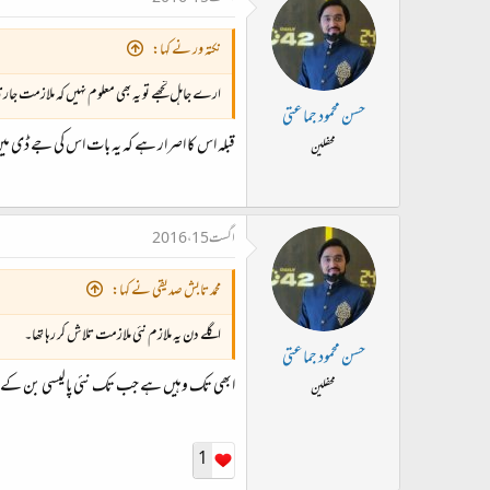
نکتہ ور نے کہا:
ارے جاہل تجھے تو یہ بھی معلوم نہیں کہ ملازمت جار
حسن محمود جماعتی
قبلہ اس کا اصرار ہے کہ یہ بات اس کی جے ڈی می
محفلین
اگست 15، 2016
محمد تابش صدیقی نے کہا:
اگلے دن یہ ملازم نئی ملازمت تلاش کر رہا تھا۔
حسن محمود جماعتی
ابھی تک وہیں ہے جب تک نئی پالیسی بن کے 
محفلین
1