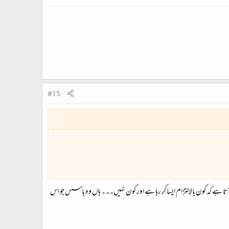
#15
ا ہے کہ کون بالالتزام ایسا کر رہا ہے اور کون نہیں۔۔۔ ہاں وہ باسس جو اس