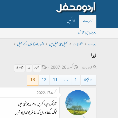
زمرے
اراکین
زمروں میں تلاش
زمرے
متفرقات
کھیل ہی کھیل میں
اشعار اور گانوں کے کھیل
خدا
ص
ت
ٹ
محمد وارث
اگست 26، 2007
اشعار
خدا
شاعری
ا
ا
ی
پچھلا
1
…
11
12
13
ح
ر
گ
ب
ی
اگست 17، 2022
ل
خ
آؤ اک سجدہ کریں عالم مدہوشی میں
ڑ
ا
ی
ب
لوگ کہتے ہءں کہ ساغر جو خدا یاد نہیں