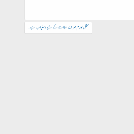
محفل فورم صرف مطالعے کے لیے دستیاب ہے۔