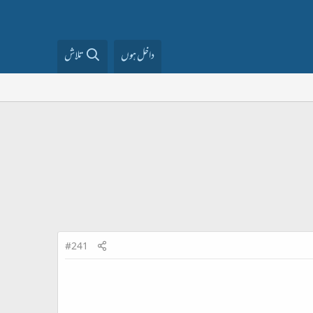
داخل ہوں
تلاش
#241