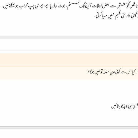
یا اس سے کوئی مزید مسئلہ تو نہیں ہوگا؟
سی ہی ویڈیو بنائیں