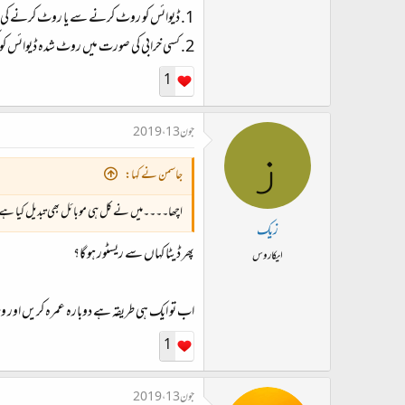
1. ڈیوائس کو روٹ کرنے سے یا روٹ کرنے کی ناقص کوشش سے بعض اوقات آپریٹنگ سسٹم، بوٹ لوڈر یا ایم ایم سی چِپ خراب ہو سکتے ہیں۔
2. کسی خرابی کی صورت میں روٹ شدہ ڈیوائس کو کمپنی وارنٹی کلیم نہیں مہیا کرتی۔
1
جون 13، 2019
ز
جاسمن نے کہا:
اچھا۔۔۔۔میں نے کل ہی موبائل بھی تبدیل کیا ہے۔ ک
زیک
پھر ڈیٹا کہاں سے ریسٹور ہو گا؟
ایکاروس
اب تو ایک ہی طریقہ ہے دوبارہ عمرہ کریں اور وی
1
جون 13، 2019