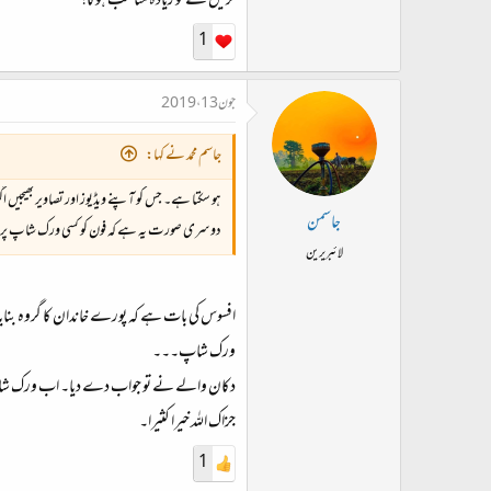
کریں سے تو زیادہ مناسب ہو گا!
1
جون 13، 2019
جاسم محمد نے کہا:
ہو سکتا ہے۔ جس کو آپنے ویڈیوز اور تصاویر بھیجی
جاسمن
دوسری صورت یہ ہے کہ فون کو کسی ورک شاپ پر لے ج
لائبریرین
افسوس کی بات ہے کہ پورے خاندان کا گروہ بنا
ورک شاپ۔۔۔
دکان والے نے تو جواب دے دیا۔ اب ورک شا
جزاک اللہ خیرا کثیرا۔
1