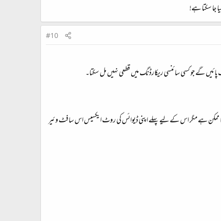
ا جا سکتا ہے!
#10
 پائیں گے جو کسی سائنسی ریکارڈنگ میں قطعی نہیں مل سکتا۔
ا ممکن ہے مگر اس کے لیے پہلے اپنی ڈیوائس کی روٹ ایکسیس اس سافٹ وئیر