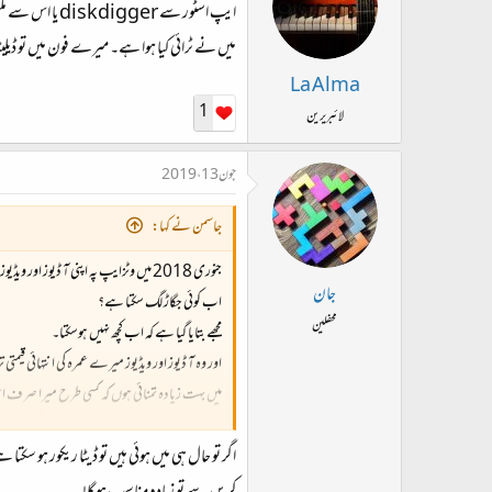
ایپ اسٹور سے diskdigger یا اس سے ملتی جلتی اور ایپلی کیشنز ڈاؤن لوڈ کر کے چیک کریں۔
میں نے ٹرائی کیا ہوا ہے۔ میرے فون میں تو ڈیلیٹ
La Alma
1
لائبریرین
جون 13، 2019
جاسمن نے کہا:
جنوری 2018 میں وٹزایپ پہ اپنی آ ڈیوز اور ویڈیوز جو بھیجیں وہ سب حذف ہوگئیں۔ مجھے ان کا بیک اپ چاہیے تھا لیکن کارڈ میں بھی نہیں منتقل کیا۔ موبائل سے حذف ہوگیا۔
جان
اب کوئی جگاڑ لگ سکتا ہے؟
محفلین
مجھے بتایا گیا ہے کہ اب کچھ نہیں ہوسکتا۔
اور وہ آ ڈیوز اور ویڈیوز میرے عمرہ کی انتہائی قیمتی 
میں بہت زیادہ تمنائی ہوں کہ کسی طرح میرا صرف اس
کوئی مدد کر سکے تو دل سے نکلی دعائیں ہوں گی ڈھ
اگر تو حال ہی میں ہوئی ہیں تو ڈیٹا ریکور ہو سکت