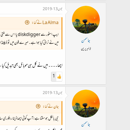
جون 13، 2019
La Alma نے کہا:
ایپ اسٹور سے diskdigger یا اس سے ملتی جلتی اور ایپلی کیشنز ڈاؤن لوڈ کر کے چیک کریں۔
جاسمن
میں نے ٹرائی کیا ہوا ہے۔ میرے فون میں تو ڈیلیٹڈ ا
لائبریرین
اچھا۔۔۔۔میں نے کل ہی موبائل بھی تبدیل کیا ہے۔
1
جون 13، 2019
جان نے کہا:
جی بالکل ہو سکتا ہے! آپ کوئی اچھا ڈیٹا ریکوری ساف
جاسمن