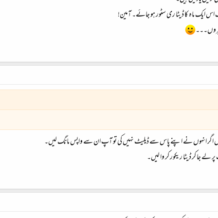
 اس ایک ماہ کا ڈیٹا ری سٹور ہو جائے۔ آمین!
ڈھیروں۔۔۔
یجیں اگر انہوں نے اپنے پاس سے ڈیلیٹ نہیں کی تو آپ ان سے واپس مانگ لیں۔
ے جا کر ڈیٹا ریکور کر وا لیں۔