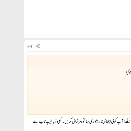
#4
 سکے! آپ کوئی اچھا ڈیٹا ریکوری سافٹویئر ٹرائی کریں۔ کمپیوٹر یا لیپ ٹاپ سے