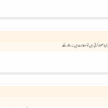
ا محفوظ کرتی رہیں تو امکانات ہیں نہ ریکور سکے