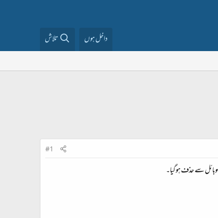
داخل ہوں
تلاش
#1