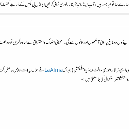
ے سافٹوئیر میسر ہیں، آپ اینڈرائیڈ ڈیٹا ریکوری ٹرائی کر لیں! یو ایس بی کیبل کے ذریعے کنکٹ کی
ل و دماغ پر اپنی آنکھوں اور کانوں سے کی۔ انتہائی انہماک و استغراق سے اعادہ کریں تو وہ لطف
سی اچھے ڈیٹا ریکوری سافٹ ویئر یا ایپلیکشن (جیسا کہ
La Alma
نے حوالہ دیا) سے واپس حاصل کرن
 ایپلیکیشنز استعمال کی جا سکتی ہیں:-