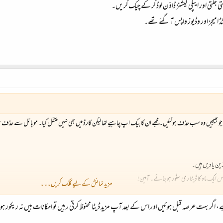
ڈ امیجز اور وڈیوز واپس آ گئے تھے۔
ترین یادیں ہیں۔
 ایک ماہ کا ڈیٹا ری سٹور ہو جائے۔ آمین!
مزید نمائش کے لیے کلک کریں۔۔۔
یروں۔۔۔
ا ہے، اگر بہت عرصہ قبل ہوئیں اور اس کے بعد آپ مزید ڈیٹا محفوظ کرتی رہیں تو امکانات ہیں نہ ریکور ہو