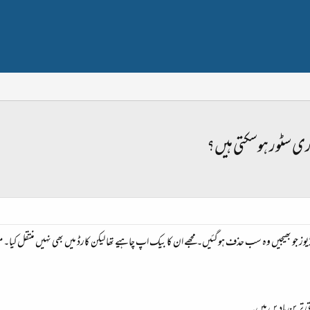
ری سٹور ہوسکتی ہیں؟
متی ترین یادیں ہیں۔