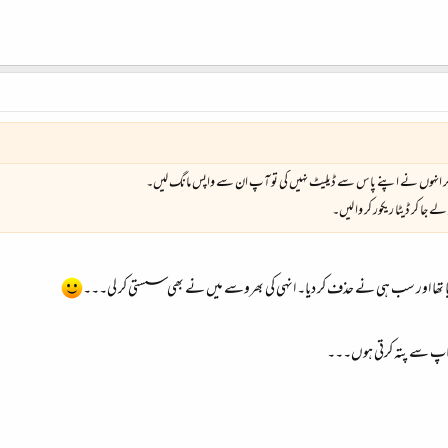
ں اگر انہوں نے اپنے پاس سے ڈیلیٹ نہیں کی تو آپ ان سے واپس مانگ لیں۔
ا کر ڈیٹا ریکور کر وا لیں۔
یا تھا اور سب ہی نے حذف کر دیا۔ انہی کی بھروسے میں نے بھی سستی کر لی۔۔۔
پ سے پتہ کرتی ہوں۔۔۔