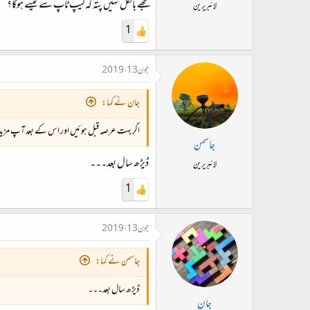
مجھے بالکل نہیں پتہ کہ لیپ ٹاپ سے کیسے ہوگا؟
لائبریرین
1
جون 13، 2019
جان نے کہا:
اگر بہت عرصہ قبل ہوئیں اور اس کے بعد آپ مزید ڈیٹ
جاسمن
ڈیڑھ سال بعد۔۔۔
لائبریرین
1
جون 13، 2019
جاسمن نے کہا:
ڈیڑھ سال بعد۔۔۔
جان