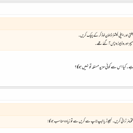
میجز اور وڈیوز واپس آ گئے تھے۔
 کیا اس سے کوئی مزید مسئلہ تو نہیں ہوگا؟
ٹویئر ٹرائی کریں۔ کمپیوٹر یا لیپ ٹاپ سے کریں سے تو زیادہ مناسب ہو گا!