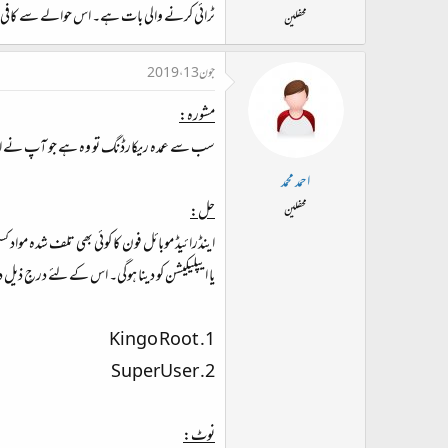
ٹرائی کرنے والی بات ہے۔ اس حوالے سے کافی سار
محفلین
جون 13، 2019
مشورہ:
سب سے عمدہ ریکارڈنگ تو وہ ہے جو آپ نے اپنے د
احمد محمد
حل:
محفلین
اینڈرائیڈ موبائل فون کا کوئی بھی تلف شدہ مواد ک
یا ایپلیکیشن کو دینا ہوگی۔ اس کے لئے درجِ ذیل دو
1. Kingo Root
2. SuperUser
نوٹ: