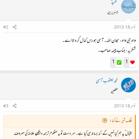
تلمیذ
لائبریرین
نومبر 18، 2013
#2
واہ جی واہ، سبحان اللہ۔ آسی ہوراں کمال کر دتا اے۔
شکریہ، جناب چیمہ صاحب۔
1
1
محمد یعقوب آسی
محفلین
نومبر 18، 2013
#3
فلک شیر نے کہا:
اقبال ؒ پہ ہم کیا کہیں گے، کہ بساط ہی کیا ہے۔سرِ دست تو یہ منظوم ترجمہ دیکھیے علامہؒ کی معروف