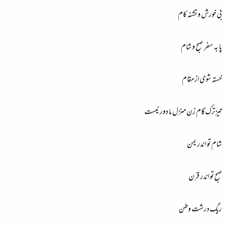
بی خورش و تشنہ کام
پا بہ سفر صبح و شام
خستہ شوی از مقام
تیزترک گام زن منزل ما دور نیست
شام تو اندر یمن
صبح تو اندر قرن
ریگ درشت وطن