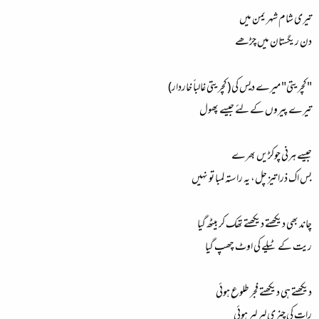
تیری شام شہر یمن میں
دن ریگستان میں چڑھے
"کچریتی" میرے دیس کی (کچریتی غالباً خاردار)
تیرے پیروں کے لئے جیسے پھول
جیسے ہرنی چوکڑیں بھرے
بس اک ذرا تیز چل، یہ راستہ لمبا تو نہیں
چاند بھی دیکھتے دیکھتے تھک کر بیٹھ گیا
ریت کے ٹیلے کی اوٹ چھپ گیا
دیکھتے ہی دیکھتے فجر طلوع ہوئی
رات کی چنری لیر لیر ہوئی