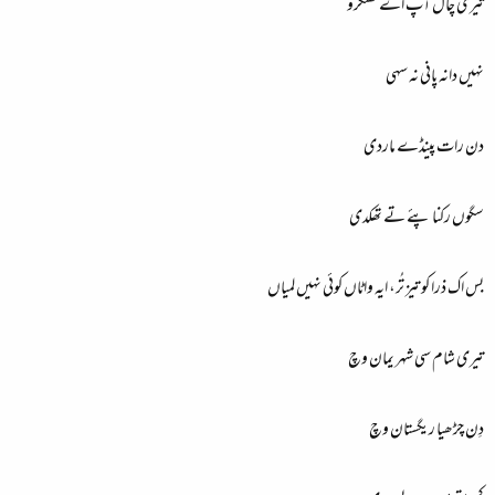
تیری چال آپ اے گھنگرو
نہیں دانہ پانی نہ سہی
دن رات پینڈے ماردی
سگوں رکنا پئے تے تھکدی
بس اک ذرا کو تیز تُر، ایہ واٹاں کوئی نہیں لمیاں
تیری شام سی شہر یمان وچ
دِن چڑھیا ریگستان وچ