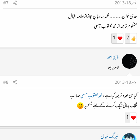
نومبر 18، 2013
#7
حدی خوان........نغمہ ساربانِ حجاز از علامہ اقبال
منظوم ترجمہ از محمد یعقو ب آسی
1
2
ماہی احمد
لائبریرین
نومبر 18، 2013
#8
کیا ہی عمدہ ترجمہ کیا ہے،
محمد یعقوب آسی
صاحب
فلک بھائی ٹیگ کرنے کے لیئے شکریہ
1
نیرنگ خیال