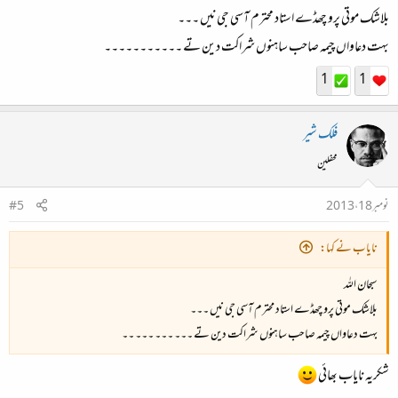
بلاشک موتی پرو چھڈے استاد محترم آسی جی نیں ۔۔۔
بہت دعاواں چیمہ صاحب ساہنوں شراکت دین تے ۔۔۔۔۔۔۔۔۔۔۔
1
1
فلک شیر
محفلین
نومبر 18، 2013
#5
نایاب نے کہا:
سبحان اللہ
بلاشک موتی پرو چھڈے استاد محترم آسی جی نیں ۔۔۔
بہت دعاواں چیمہ صاحب ساہنوں شراکت دین تے ۔۔۔ ۔۔۔ ۔۔۔ ۔۔
شکریہ نایاب بھائی