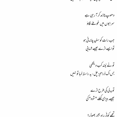
دھوپ چڑھ کر آ رہی ہے
سرابوں میں غوطے لگاؤ
جب رات کو سفید چاندنی ہو
تو ایسے اڑے جیسے شہابی
تو نے نیند کب دیکھی
بس اک ذرا تیز چل، یہ راستہ لمبا تو نہیں
تو بدلی کی طرح اڑے
جیسے بیڑی کھلے "شوہ" کی
تجھے کوئی راہ بھی بھولی؟