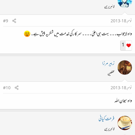
لائبریرین
نومبر 18، 2013
#9
واہ لاجواب۔۔۔ بہت ہی اعلیٰ۔۔۔۔ سرکار کی خدمت میں شکریہ پیش ہے۔
1
زبیر مرزا
محفلین
نومبر 18، 2013
#10
واہ سبحان اللہ
فرحت کیانی
لائبریرین