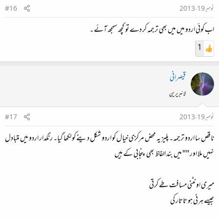
نومبر 19، 2013
#16
اب کوئی اردو میں میں بھی ترجمہ کر دے تو کچھ سمجھ آئے ۔
1
قیصرانی
لائبریرین
نومبر 19، 2013
#17
ناقص سا اردو ترجمہ۔ پلیز یہ محض مرکزی خیال کو اردو شکل دینے کو لکھا گیا۔ رنگدار اردو میں متبادل
نہیں ملا اور "" میں بند الفاظ بھی پنجابی کے ہیں
میری اونٹنی مسافت طے کرتی
جیسے ہرنی ہو تاتار کی