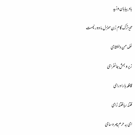
باد بیابان وزید
تیزترک گام زن منزل ما دور نیست
نغمۂ من دلکشای
زیر و بمش جانفرای
قافلہ ہا را درای
فتنہ ربا فتنہ زای
ای بہ حرم چہرہ سای