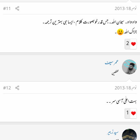
نومبر 18، 2013
#11
واہ واہ۔ سبحان اللہ۔ جس قدر خوبصورت کلام ، ایسا ہی بہترین ترجمہ۔
جزاک اللہ
۔
2
عمر سیف
محفلین
نومبر 18، 2013
#12
بہت اعلٰی آسی سر ۔۔
1
سید زبیر