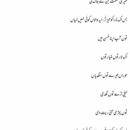
میری قسمت بن کے جاگ نی
بس اک ذرا کو تیز تُر، ایہ واٹاں کوئی نہیں لمیاں
توں آپ اپنا حُسن ہیں
اک نار توں مٹیار توں
حوراں تیرے توں سنگدیاں
لیلیٰ ترے توں لُکدی
توں پُتری تتی ریت دی