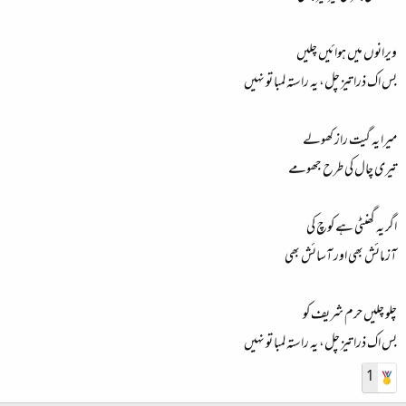
ویرانوں میں ہوائیں چلیں
بس اک ذرا تیز چل، یہ راستہ لمبا تو نہیں
میرا یہ گیت راز کھولے
تیری چال کی طرح جھومے
اگر یہ گھنٹی ہے کوچ کی
آزمائش بھی اور آسائش بھی
چلو چلیں حرم شریف کو
بس اک ذرا تیز چل، یہ راستہ لمبا تو نہیں
1