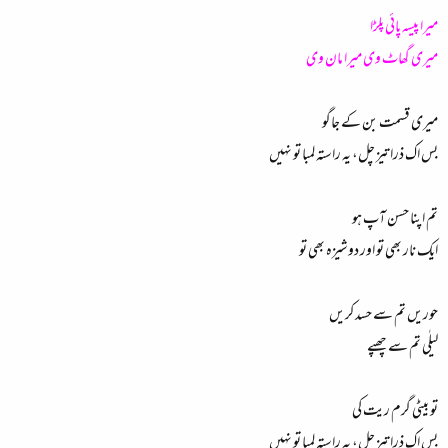
میرا پیسہ پائی پلڑا
میری گھاٹ وی میرا مان وی
میری قسمت بن کے جاگو
بس اک ذرا تیز چل، یہ راستہ لمبا تو نہیں
تم اپنا حسن آپ ہو
ایک نار بھی تو اور دوشیزہ بھی تو
حوریں تم سے حسد کریں
لیلٰی تم سے چھپے
تو بیٹی گرم ریت کی
بس اک ذرا تیز چل، یہ راستہ لمبا تو نہیں