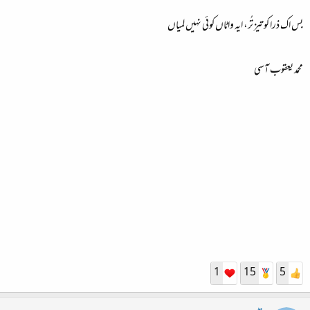
بس اک ذرا کو تیز تُر، ایہ واٹاں کوئی نہیں لمیاں
محمد یعقوب آسی
1
15
5