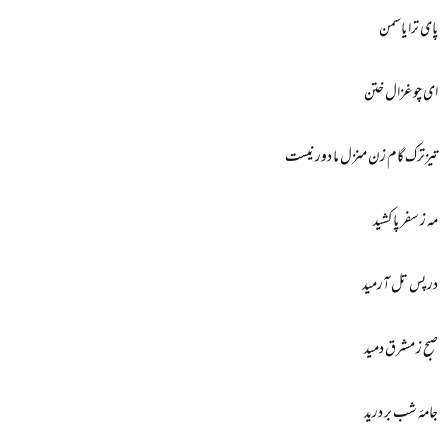
پای ترا یاسمن
ای چو غزال ختن
تیزترک گام زن منزل ما دور نیست
مہ ز سفر پا کشید
در پس تل آرمید
صبح ز مشرق دمید
جامۂ شب بر درید