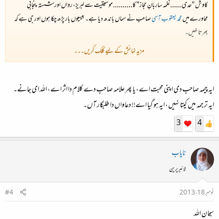
کاوش "حدی......نغمہ ساربانِ حجاز" کا..........موسیقیت سے لبریز، رواں اور شستہ پنجابی
محاورے میں
محمد یعقوب آسی
صاحب نے سماں باندھ دیا ہے۔ بیسیوں بار پڑھ چکا ہوں اور جی ہے کہ
بھرتا نہیں۔
مزید نمائش کے لیے کلک کریں۔۔۔
تیزترک گام زن منزل ما دور نیست
بس اک ذرا کو تیز تُر، ایہ واٹاں کوئی نہیں لمیاں
ایہ چیمہ صاحب دی اپنی محبت اے، یا پھر علامہ صاحب دے کلام دا اثر اے، اللہ ای جانے۔
ایہ ترجمہ میں کیتا نہیں، ایہ ہو گیا اے!! دعاواں دا طلبگار آں۔
3
4
نایاب
لائبریرین
نومبر 18، 2013
#4
سبحان اللہ