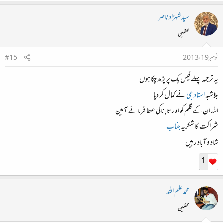
سید شہزاد ناصر
محفلین
نومبر 19، 2013
#15
یہ ترجمہ پہلے فیس بک پر پڑھ چکا ہوں
بلاشبہ
استاد جی
نے کمال کر دیا
اللہ ان کے قلم کو اور تابناکی عطا فرمائے آمین
شراکت کا شکریہ
جناب
شاد و آباد رہیں
1
محمد علم اللہ
محفلین