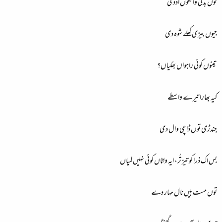
توں بدلی وانگوں اُڈدی
جیوں بیڑی کھلے شوہ دی
تینوں کوئی راہواں بھُلیاں؟
کیہ بھارا تیرے واسطے
جندڑی توں ڈاچی وال دی
بس اک ذرا کو تیز تُر، ایہ واٹاں کوئی نہیں لمیاں
توں مست ہیں نال مہار دے