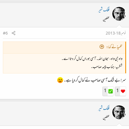
فلک شیر
محفلین
نومبر 18، 2013
#6
تلمیذ نے کہا:
واہ جی واہ، سبحان اللہ۔ آسی ہوراں کمال کر دتا اے۔
شکریہ، جناب چیمہ صاحب۔
سر! بے شک آسی صاحب نے کمال کر دیا ہے۔
1
1
فلک شیر
محفلین