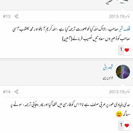
محفلین
نومبر 19، 2013
#13
فلک شیر
صاحب ، جزاک اللہ کیا خوبصورت ترجمہ کیا ہے ، اللہ کریم آ پکو اور محمد یعقوب آسی
صاحب کو ڈھیروں سعادتیں نصیب فرمائے(آمین)
1
قیصرانی
لائبریرین
نومبر 19، 2013
#14
حدی بنیادی طور پر عربی صنف ہے نا؟ اس کو فارسی میں لکھا گیا اور پھر پنجابی ترجمہ، سونے پر
سہاگہ
1