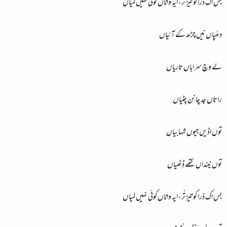
بس اک ذرا کو تیز تُر، ایہ واٹاں کوئی نہیں لمیاں
دھُپاں نیں چڑھ کے آئیاں
لے وچ سراباں تاریاں
راتاں جد چانن چِٹیاں
توں اڈیں جیوں شہابیاں
توں نینداں کتھے ڈِٹھیاں
بس اک ذرا کو تیز تُر، ایہ واٹاں کوئی نہیں لمیاں