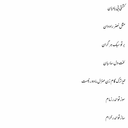
کشتی بی بادبان
مثل خضر راہ دان
بر تو سبک ہر گران
لخت دل ساربان
تیزترک گام زن منزل ما دور نیست
سوز تو اندر زمام
ساز تو اندر خرام