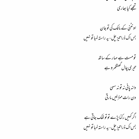
تجھے کیا بھاری
اونٹنی کے مالک کی تو جان
بس اک ذرا تیز چل، یہ راستہ لمبا تو نہیں
تو مست ہے مہار کے ساتھ
تیری چال گھنگھرو ہے
دانہ پانی نہ تو نہ سہی
دن رات منزلیں مارتی
اگر کہیں رکنا پڑے تو تو تھک جاتی ہے
بس اک ذرا تیز چل، یہ راستہ لمبا تو نہیں