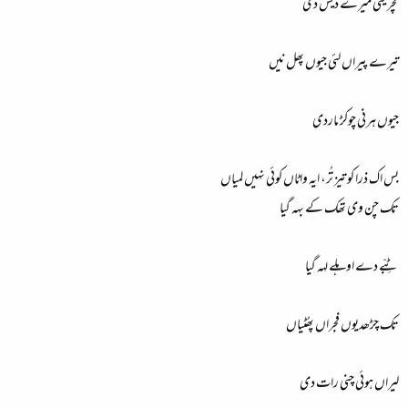
کچریتی میرے دیس دی
تیرے پیراں لئی جیوں پھل نیں
جیوں ہرنی چوکڑ ماردی
بس اک ذرا کو تیز تُر، ایہ واٹاں کوئی نہیں لمیاں
تک چن وی تھک کے بہہ گیا
ٹِبّے دے اوہلے لہہ گیا
تک چڑھدیوں فجراں پھُٹیاں
لیراں ہوئی چنی رات دی