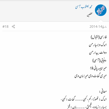
محمد یعقوب آسی
محفلین
مارچ 14، 2014
#18
فارسی (اقبال)
اندک و بسیار من
دولت بیدار من
پنجابی (آسی)
میرا پیسہ پائی پلڑا
میری گھاٹ وی میرا مان وی
معانی:
اندک: تھوڑا، کم، کمی ۔۔۔۔ گھاٹ: کمی،
بسیار: زیادہ، قیمتی، ۔۔۔۔ مان: فخر