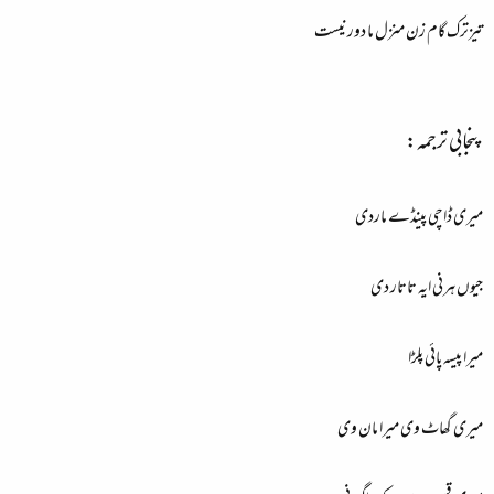
تیزترک گام زن منزل ما دور نیست
پنجابی ترجمہ:
میری ڈاچی پینڈے ماردی
جیوں ہرنی ایہ تاتار دی
میرا پیسہ پائی پلڑا
میری گھاٹ وی میرا مان وی