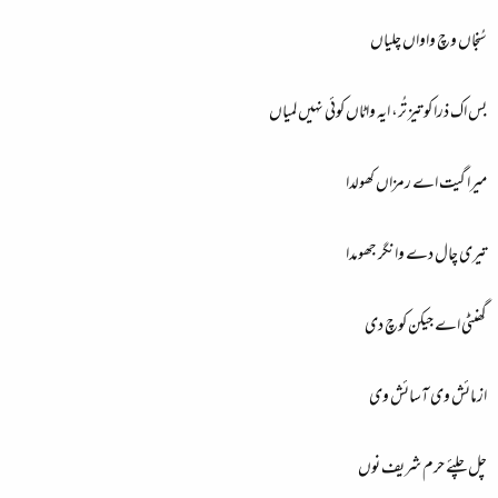
سُنجاں وچ واواں چلیاں
بس اک ذرا کو تیز تُر، ایہ واٹاں کوئی نہیں لمیاں
میرا گیت اے رمزاں کھولدا
تیری چال دے وانگر جھومدا
گھنٹی اے جیکن کوچ دی
ازمائش وی آسائش وی
چل چلئے حرم شریف نوں