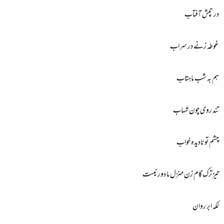
در تپش آفتاب
غوطہ زنے در سراب
ہم بہ شب ماہتاب
تند روی چون شہاب
چشم تو نادیدہ خواب
تیزترک گام زن منزل ما دور نیست
لکہ ابر روان