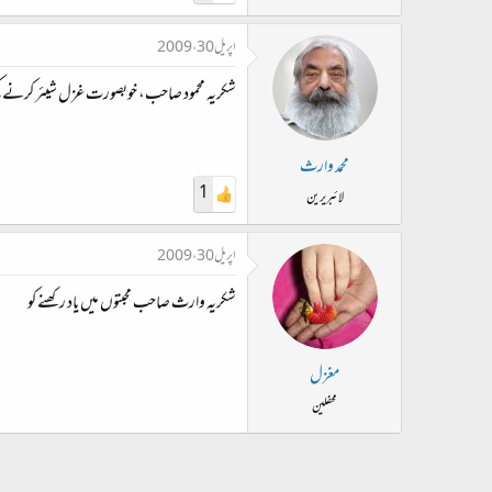
اپریل 30، 2009
شکریہ محمود صاحب، خوبصورت غزل شیئر کرنے کی
محمد وارث
1
لائبریرین
اپریل 30، 2009
شکریہ وارث صاحب محبتوں میں یاد رکھنے کو
مغزل
محفلین