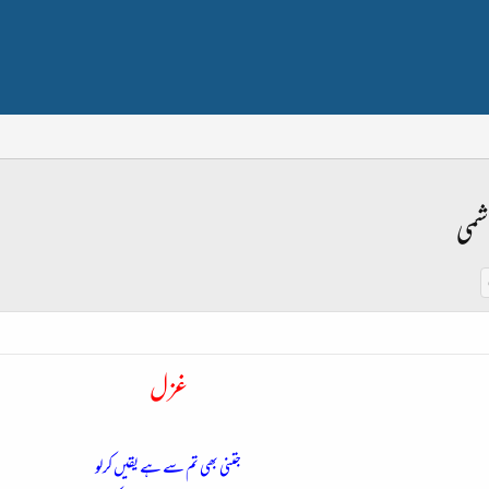
اشمی
غزل
جتنی بھی تم سے ہے یقیں کرلو