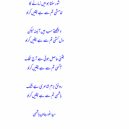
شور سنتا ہو میں زمانے کا
خامشی تم سے ہے یقیں کرلو
دیکھتے سب ہیں آئینہ لیکن
دل کشی تم سے ہے یقیں کرلو
جتنی حاصل ہوئی ہے آج تلک
آگہی تم سے ہے یقیں کرلو
رونق بزم شاعری بے شک
ہاشمی تم سے ہے یقیں کرلو
سیدانورجاویدہاشمی