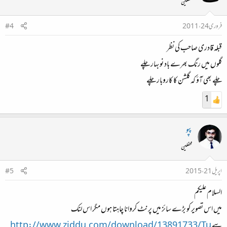
محفلین
فروری 24، 2011
#4
قبلہ قادری صاحب کی نظر
گلوں میں رنگ بھرے باد نوبہار چلے
چلے بھی آؤ کہ گلشن کا کاروبار چلے
1
پپو
محفلین
اپریل 21، 2015
#5
السلام علیکم
میں اس تصویر کو بڑے سائز میں پرنٹ کروانا چاہتا ہوں مگر اس لنک
سے
http://www.ziddu.com/download/13891733/Tu