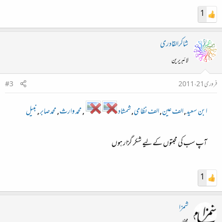
1
شاکرالقادری
لائبریرین
فروری 21، 2011
#3
ابن سعید
,
الف عین
,
الف نظامی
,
شمشاد
,
محمد وارث
,
محمدصابر
,
نبیل
آپ سب کی محبتوں کے لیے شکر گزار ہوں
1
شمزا