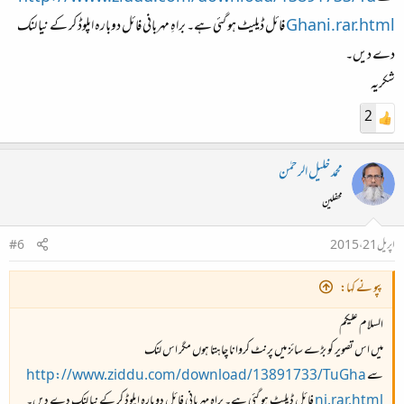
Ghani.rar.html
فائل ڈیلیٹ ہو گئی ہے۔ براہِ مہربانی فائل دوبارہ اپلوڈ کر کے نیا لنک
دے دیں۔
شکریہ
2
محمد خلیل الرحمٰن
محفلین
اپریل 21، 2015
#6
پپو نے کہا:
السلام علیکم
میں اس تصویر کو بڑے سائز میں پرنٹ کروانا چاہتا ہوں مگر اس لنک
سے
http://www.ziddu.com/download/13891733/TuGha
ni.rar.html
فائل ڈیلیٹ ہو گئی ہے۔ براہِ مہربانی فائل دوبارہ اپلوڈ کر کے نیا لنک دے دیں۔