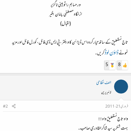
ور حسابم را تو بینی ناگزیر
از نگاہ مصطفی پنہان بگیر
(اقبال)
تاج نستعلیق کے ساتھ تیار کردہ اس ڈیزائن کا ویکٹر، پی ایس ڈی فائل، کورل فائل اورمزید
ڈاؤن لوڈ
نمونے
کریں۔
5
8
الف نظامی
لائبریرین
فروری 21، 2011
#2
واہ تاج نستعلیق واہ !!!
بہت شکریہ سید شاکر القادری صاحب۔