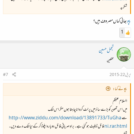
شکریہ
پپو
بھائی کہاں مصروف ہیں؟
1
تجمل حسین
محفلین
اپریل 22، 2015
#7
پپو نے کہا:
السلام علیکم
میں اس تصویر کو بڑے سائز میں پرنٹ کروانا چاہتا ہوں مگر اس لنک
سے
http://www.ziddu.com/download/13891733/TuGha
ni.rar.html
فائل ڈیلیٹ ہو گئی ہے۔ براہِ مہربانی فائل دوبارہ اپلوڈ کر کے نیا لنک دے دیں۔