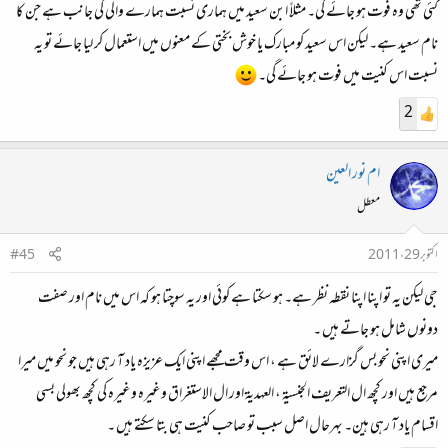
گئی تھی وہ فوت ہو جائے گی۔ مثلاً ابن سعید میں ہماری نسبت ہمارے والی کی جانب ہے جن کا
نام سعید ہے۔ لیکن اس سعید کو مبارک یا خوش بختی کے معنوں میں استعمال کر لیا جائے تو یہ
نسبت اس کنیت میں فوت ہو جائے گی۔
2
ام نور العين
معطل
اکتوبر 29، 2011
#45
جی ليكن يہ تو اپنا اپنا نقطہ نظر ہے۔ ہو سكتا ہے كوئى اور يہ سوچتا ہو کہ اس ميں نام اور صفت
دونوں شامل ہو جاتے ہيں ۔
ميرى اپنی نحو بس گزارے لائق ہے ، اس وقت مجھے اپنی ايك عزيزہ ياد آ رہی ہيں جو نحو ميں ميرا
مرجع ہيں اور كچھ ال التعريف الجنسية ، العهدية اور ال الاستغراق وغيرہ وغيرہ کی كچھ بھولى بسى
اقسام ياد آ رہی ہين۔ بہرحال اصل سبب تو صاحب كنيت ہی بتا سكتے ہيں ۔