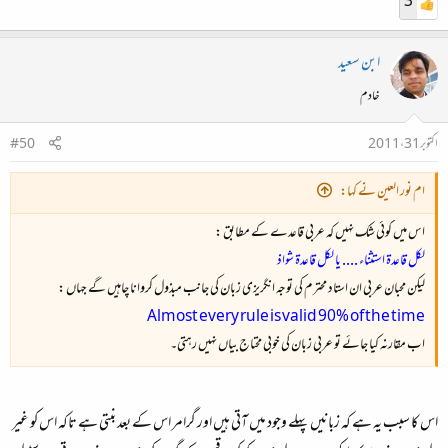
3
ابن سعید
خادم
اکتوبر 31، 2011
#50
ام نور العين نے کہا:
اس ميں كوئى شك نہيں كہ عربى قاعدے كے مطابق :
لكل قاعدة استثناء .... يا لكل قاعدة شواذ
ليكن محبان عربى ان استاد محترم كى توجہ انگريزى زبان كى جانب مبذول كروانا چاہيں گے جہاں :
اب مقارنہ كيا جائے تو عربى زبان كى خوبى محتاج بياں نہيں رہتی۔
اس کا سبب یہ ہے کہ زبانیں پہلے وجود میں آتی ہیں اور گرامر اس کے بعد بنتی ہے تاکہ اس کو غیر