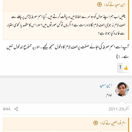
ابن سعید نے کہا:
چلیں اب ہم اپنے سوال کو دوسرے الفاظ میں دریافت کرتے ہیں۔ کیا اسم معرفہ (جس پر پہلے سے
الف لام نہ ہو) پر الف لام لگانا درست ہے؟ اگر ہاں تو کن صورتوں میں؟ اور اس کا مقصد یا نحوی اعتبار
سے فائدہ کیا ہوتا ہے؟
آپ اسے اسم معرفہ کی بجائے صفت پر الف لام كا دخول سمجھ ليجیے ۔ اور يہ ممنوع الدخول نہيں
ہے۔ : )
1
ابن سعید
خادم
اکتوبر 29، 2011
#44
ام نور العين نے کہا: