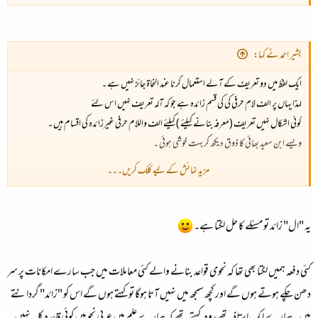
بشیر احمد نے کہا:
ایک لفظ میں دو تعریف کے آلے استعمال کرنا عند النحاۃ جائز نہیں ہے ۔
لہذا یہاں پر الف لام حرفی کی کی قسم زائدہ ہے جو کہ آلہ تعریف نہیں اس لئے
کوئی اشکال نہیں تعریف (معرفہ بنانے کیلئے ) کیلئے الف واللام حرفی غیرزائدہ کی اقسام ہیں ۔
ویسے ابن سعید بھائی کا ذوق دیکھ کر بہت خوشی ہوئی ۔
مزید نمائش کے لیے کلک کریں۔۔۔
کفایت اللہ بھائی آپ کو اردو محفل پر دیکھ کر خوشی ہوئی
اھلا وسھلا مرحبا
یہ "ال" زائد تو مسئلے کا حل لگتا ہے۔
کئی دفعہ ہمیں لگتا بھی تھا کہ نحوی قواعد بنانے والے کئی معاملات میں جب سارے امکانات پر سر
دھن چکے ہوتے ہوں گے اور کچھ سمجھ میں نہیں آتا ہوگا تو کہتے ہوں گے اس کو "زائد" گردانتے
ہیں۔ ہمارے ایک استاذ تھے، وہ کہتے تھے کہ ہمارے علم میں عربی نحو میں کوئی قاعدہ کلیہ نہیں