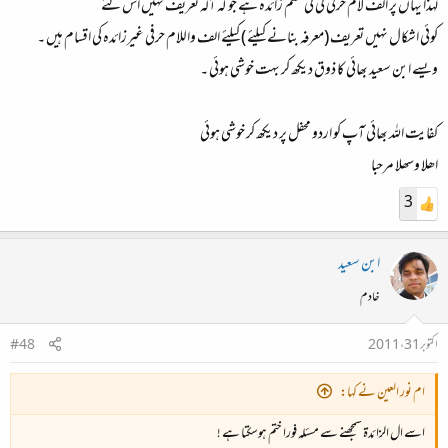
لہذا یہاں پر الف لام حرفی کی کی قسم زائدہ ہے جو کہ آلہ تعریف نہیں اس لئے
کوئی اشکال نہیں تعریف (معرفہ بنانے کیلئے ) کیلئے الف واللام حرفی غیرزائدہ کی اقسام ہیں ۔
ویسے ابن سعید بھائی کا ذوق دیکھ کر بہت خوشی ہوئی ۔
کفایت اللہ بھائی آپ کو اردو محفل پر دیکھ کر خوشی ہوئی
اھلا وسھلا مرحبا
3
ابن سعید
خادم
اکتوبر 31، 2011
#48
ام نور العين نے کہا:
اسے ال الزائدة سمجھنے سے مسئلہ فورا ختم ہوسكتا ہے !