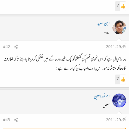
2
ابن سعید
خادم
اکتوبر 29، 2011
#42
ہمارا خیال ہے کہ اس نحوی قسم کی گفتگو کو ایک علیحدہ دھاگے میں منتقل کر دینا چاہئے تاکہ تعارف
کا دھاگہ متاثر نہ ہو۔ اس بابت احباب کی کیا رائے ہے؟
2
ام نور العين
معطل
اکتوبر 29، 2011
#43