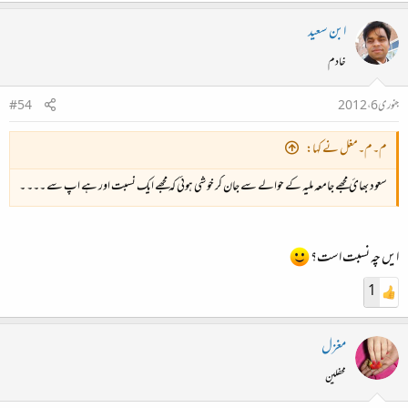
ابن سعید
خادم
جنوری 6، 2012
#54
م۔م۔مغل نے کہا:
سعود بھائ مجھے جامعہ ملیہ کے حوالے سے جان کر خو شی ہوئی کہ مجھے ایک نسبت اور ہے اپ سے ۔۔۔ ۔
ایں چہ نسبت است؟
1
مغزل
محفلین