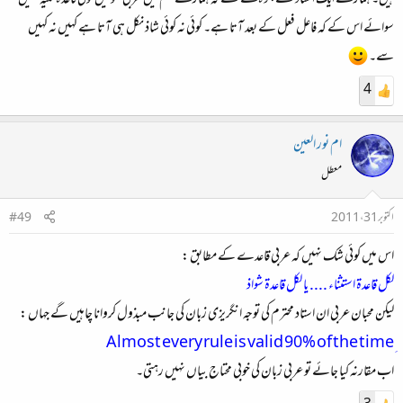
سوائے اس کے کہ فاعل فعل کے بعد آتا ہے۔ کوئی نہ کوئی شاذ نکل ہی آتا ہے کہیں نہ کہیں
سے۔
4
ام نور العين
معطل
اکتوبر 31، 2011
#49
اس ميں كوئى شك نہيں كہ عربى قاعدے كے مطابق :
لكل قاعدة استثناء .... يا لكل قاعدة شواذ
ليكن محبان عربى ان استاد محترم كى توجہ انگريزى زبان كى جانب مبذول كروانا چاہيں گے جہاں :
اب مقارنہ كيا جائے تو عربى زبان كى خوبى محتاج بياں نہيں رہتی۔