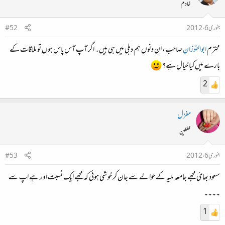
خادم
جنوری 6، 2012
#52
محترم
ابوالفوزان
صاحب، ان دنوں ہم دہلی میں ہی ہیں۔ اگر آپ آس پاس ہوں تو ملاقات کے
بارے میں کیا خیال ہے؟
2
مغزل
محفلین
جنوری 6، 2012
#53
سعود بھائ مجھے جامعہ ملیہ کے حوالے سے جان کر خو شی ہوئی کہ مجھے ایک نسبت اور ہے اپ سے
۔۔۔۔
1