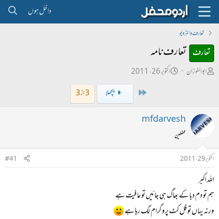
داخل ہوں
تعارف و انٹرویو
تعارف نامہ
تعارف
ص
ت
ابوالفوزان
اکتوبر 26، 2011
ا
ا
First
پچھلا
3 از 3
ح
ر
ب
ی
mfdarvesh
ل
خ
محفلین
ڑ
ا
ی
ب
اکتوبر 29، 2011
#41
ت
اللہ اکبر
د
ا
ہم تو دم دبا کے بھاگ ہی جائیں تو عافیت ہے
ء
ورنہ یہاں تو فل کٹ پروگرام لگ رہا ہے