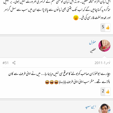
اہل زبان افراد سیکھ سکیں۔ ورنہ اہل زبان کو کسی قسم کے گرامر کی ضرورت نہیں ہوتی۔ بر سبیل
تذکرہ یہ کہنا چاہیں گے کہ اب تک جتنی بھی زبانوں سے پالا پڑا ہے ان میں سب سے سہل گرامر
اور محدود لغت فارسی کی ملی۔
5
مغزل
محفلین
نومبر 1، 2011
#51
بیچارے ابولفوزان صاحب کو بولنے کا موقع ہی نہیں دیا جارہا۔۔ میں نے اپنی طرف سے کان
پکڑے تھے۔ مگر سب اپنی اپنی طرف ہاہاہہاہا
2
ابن سعید