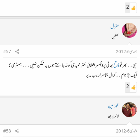
2
مغزل
محفلین
جنوری 6، 2012
#57
جی ۔۔ پھر تو
فاتح
بھائی پروفیسر اخلاق اختر حمیدی کو نہ جانتے ہوں یہ ممکن نہیں ۔۔۔ ہسٹری کا
ایک بڑا نام ۔۔ کمال شاعر ادیب مدیر
2
محمد امین
لائبریرین
جنوری 6، 2012
#58