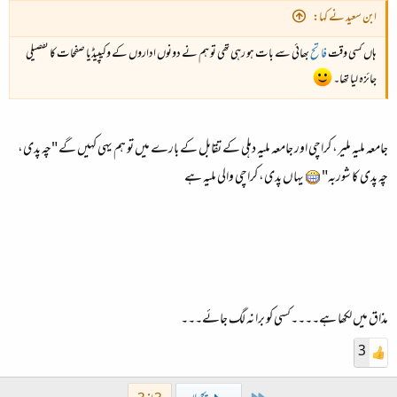
ابن سعید نے کہا:
ہاں کسی وقت
فاتح
بھائی سے بات ہو رہی تھی تو ہم نے دونوں اداروں کے وکیپیڈیا صفحات کا تفصیلی
جائزہ لیا تھا۔
جامعہ ملیہ ملیر، کراچی اور جامعہ ملیہ دہلی کے تقابل کے بارے میں تو ہم یہی کہیں گے "چہ پدی،
چہ پدی کا شوربہ"
یہاں پدی، کراچی والی ملیہ ہے
مذاق میں لکھا ہے۔۔۔۔کسی کو برا نہ لگ جائے۔۔۔
3