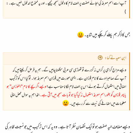
آپ اسے اسم معرفہ کی بجائے صفت پر الف لام كا دخول سمجھ ليجیے ۔ اور يہ ممنوع الدخول نہيں ہے۔ :
)
جس کا ذکر ہم پہلے کر چکے ہیں شاید۔
ابن سعید نے کہا:
ویسے مزاج گرامی پر گراں نہ گزرے تو تھوڑی سی عربی سیکھنا چاہیں گے۔ ہم یہ فرض کر لیتے ہیں کہ
آپ کے صاحبزادے کا نام فوزان ہے۔ ایسی صورت میں فوزان اسم معرفہ ہوا۔ تو کیا اس کو ترکیب
اضافی میں استعمال کرتے ہوئے اس پر الف لام لگانا مناسب ہے؟
ویسے اگر بچے کا نام "الفوزان" ہو
یا پھر فوزان کو بطور اسم معرفہ استعمال نہ کیا گیا ہو تو بات سمجھ میں آتی ہے۔
بخدا ہم یہ سوال محض اپنی
معلومات میں اضافے کی نیت سے کر رہے ہیں۔
ویسے مضاف الیہ صفت ہو تو ایک نقصان نظر آتا ہے۔ وہ یہ کہ اس ترکیب میں جو نسبت ظاہر کی