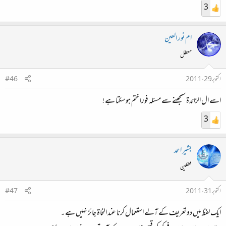
3
ام نور العين
معطل
اکتوبر 29، 2011
#46
اسے ال الزائدة سمجھنے سے مسئلہ فورا ختم ہوسكتا ہے !
3
بشیر احمد
محفلین
اکتوبر 31، 2011
#47
ایک لفظ میں دو تعریف کے آلے استعمال کرنا عند النحاۃ جائز نہیں ہے ۔