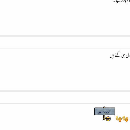
آباد رہیئے ۔
ھول ہی گئے ہیں
۔