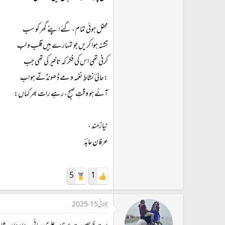
محفل ہوئی تمام، گئے اپنے گھر کو سب
تشنہ ہوا کریں جو تمہارے ہیں قلب و لب
کرنی تھی اس کی فکر کہ تاخیر کی تھی جب
:حالیؔ نشاطِ نغمہ و مے ڈھونڈتے ہو اب
آئے ہو وقتِ صبح، رہے رات بھر کہاں:
نیازمند ،
عرفان عابدؔ
5
1
جولائی 15، 2025