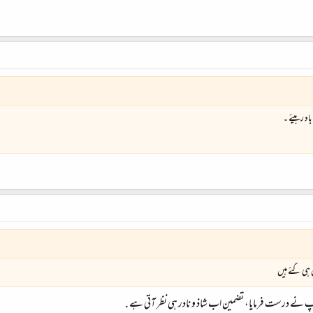
د رہیئے ۔
 ہی گئے ہیں
 نے درست فرمایا، تضمین اب شاذ و نادر ہی نظر آتی ہے .