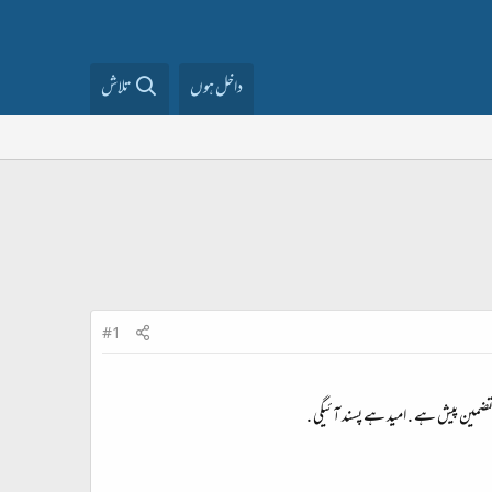
داخل ہوں
تلاش
#1
ضمین پیش ہے . امید ہے پسند آئیگی .