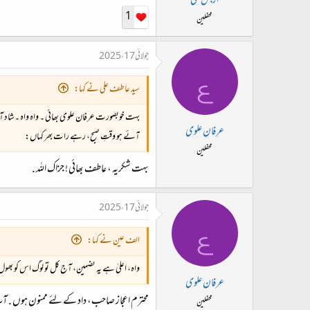
اربش علی
1
محفلین
جولائی 17، 2025
ع
سید عاطف علی نے کہا:
بہت خوبصورت عرفان علوی بھائی ۔ واہ واہ ۔شاد آبا
عرفان علوی
آئے ہو وقتِ صبح، رہے رات بھر کہاں:
محفلین
بہت شکریہ ، عاطف بھائی ! جزاک الله .
جولائی 17، 2025
ع
الف عین نے کہا:
واہ، اعلیٰ ہے یہ تضمین، آج کل تو لوگ اس کو بھول
عرفان علوی
محترم اعجاز صاحب، داد کے لئے ممنون ہوں . آپ
محفلین