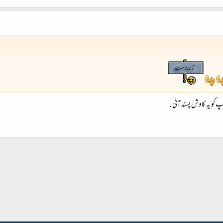
کو یہ کاوش پسند آئی .
شامل کریں