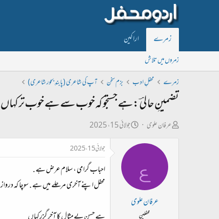
زمرے
اراکین
زمروں میں تلاش
زمرے
محفلِ ادب
بزم سخن
آپ کی شاعری (پابندِ بحور شاعری)
تضمینِ حالیؔ:ہے جستجو کہ خوب سے ہے خوب تر کہاں
ص
ت
عرفان علوی
جولائی 15، 2025
ا
ا
جولائی 15، 2025
ح
ر
ع
ب
ی
احباب گرامی ، سلام عرض ہے .
ل
خ
محفل اپنے آخری مرحلے میں ہے . سوچا کہ دروازہ 
ڑ
ا
عرفان علوی
ی
ب
ہے حسنِ بے مثال کا آخر گزر کہاں
محفلین