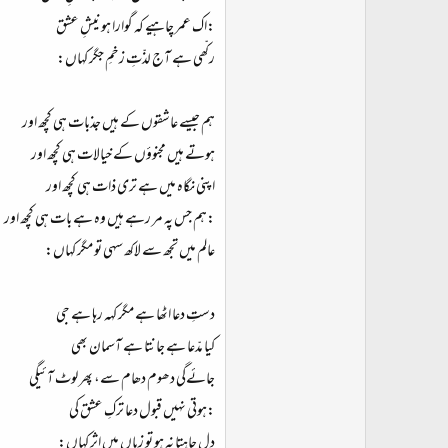
:اک عمر چاہیے کہ گوارا ہو نیشِ عشق
رکّھی ہے آج لذّتِ زخمِ جگر کہاں:
ہم جیسے عاشقوں کے ہیں جذبات ہی کچھ اور
ہوتے ہیں مجنوؤں کے خیالات ہی کچھ اور
اپنی نگاہ میں ہے تری ذات ہی کچھ اور
:ہم جس پہ مر رہے ہیں وہ ہے بات ہی کچھ اور
عالم میں تجھ سے لاکھ سہی تو مگر کہاں:
دستِ دعا اٹھا ہے مگر کہہ رہا ہے جی
کیا مدّعا ہے جانتا ہے آسمان بھی
جائےگی دھوم دھام سے، پھر لوٹ آئیگی
:ہوتی نہیں قبول دعا ترکِ عشق کی
دل چاہتا نہ ہو تو زباں میں اثر کہاں: