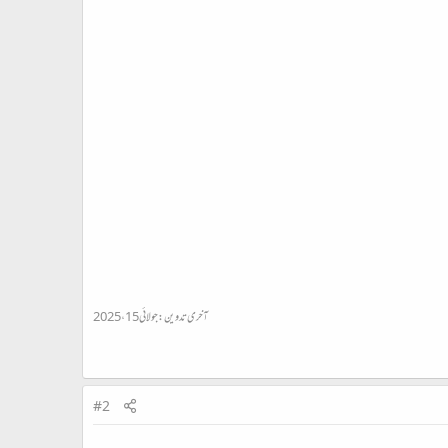
آخری تدوین:
جولائی 15، 2025
#2