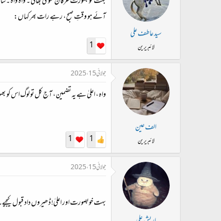
بہت خوبصورت عرفان علوی بھائی ۔ واہ واہ ۔شاد 
آئے ہو وقتِ صبح، رہے رات بھر کہاں:
سید عاطف علی
1
لائبریرین
جولائی 15، 2025
واہ، اعلیٰ ہے یہ تضمین، آج کل تو لوگ اس کو ب
الف عین
1
1
لائبریرین
جولائی 15، 2025
بہت خوبصورت اور اعلیٰ! ڈھیروں داد قبول کیجیے