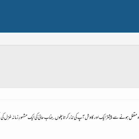
مقفل ہونے سے پیشتر ایک اور کاوش آپ کی نذر کرتا چلوں . جنابِ حالیؔ کی ایک مشہورِ زمانہ غزل کی ت