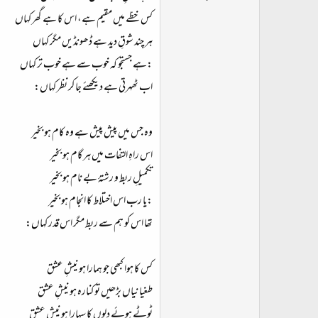
ت
کس خطّے میں مقیم ہے، اس کا ہے گھر کہاں
د
ہر چند شوقِ دید ہے ڈھونڈیں مگر کہاں
ا
ء
:ہے جستجو کہ خوب سے ہے خوب تر کہاں
اب ٹھہرتی ہے دیکھئے جا کر نظر کہاں:
وہ جس میں پیش پیش ہے وہ کام ہو بخیر
اس راہِ التفات میں ہر گام ہو بخیر
تکمیلِ ربط و رشتۂ بے نام ہو بخیر
:یا رب اس اختلاط کا انجام ہو بخیر
تھا اس کو ہم سے ربط مگر اس قدر کہاں:
کس کا ہوا کبھی جو ہمارا ہو نیشِ عشق
طغیانیاں بڑھیں تو کنارہ ہو نیشِ عشق
ٹوٹے ہوئے دلوں کا سہارا ہو نیشِ عشق