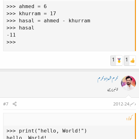
>>> ahmed = 6

>>> khurram = 17

>>> hasal = ahmed - khurram

>>> hasal

-11

>>>
1
1
خرم شہزاد خرم
لائبریرین
دسمبر 24، 2012
#7
کوڈ:
>>> print("hello, World!")

hello, World!
