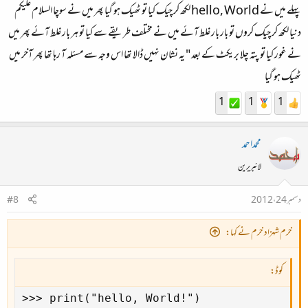
پہلے میں نے hello, World لکھ کر چیک کیا تو ٹھیک ہو گیا پھر میں نے سوچا السلام علیکم
دنیا لکھ کر چیک کروں تو بار بار غلط آئے میں نے مختلف طریقے سے کیا تو ہر بار غلط آئے پھر میں
نے غور کیا تو پتہ چلا بریکٹ کے بعد " یہ نشان نہیں ڈالا تھا اس وجہ سے مسئلہ آ رہا تھا پھر آخر میں
ٹھیک ہو گیا
1
1
1
محمداحمد
لائبریرین
دسمبر 24، 2012
#8
خرم شہزاد خرم نے کہا:
کوڈ:
>>> print("hello, World!")
