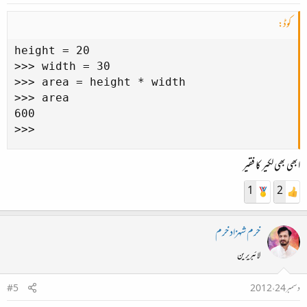
کوڈ:
height = 20

>>> width = 30

>>> area = height * width

>>> area

600

>>>
ابھی بھی لکیر کا فقیر
1
2
خرم شہزاد خرم
لائبریرین
دسمبر 24، 2012
#5