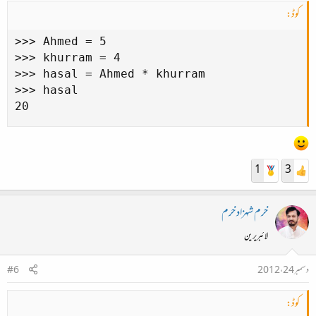
کوڈ:
>>> Ahmed = 5

>>> khurram = 4

>>> hasal = Ahmed * khurram

>>> hasal

20
1
3
خرم شہزاد خرم
لائبریرین
دسمبر 24، 2012
#6
کوڈ: