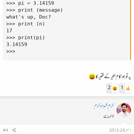
>>> pi = 3.14159

>>> print (message)

what's up, Doc?

>>> print (n)

17

>>> print(pi)

3.14159

>>>
یہ تو ہوا کام لکیر کے فقیر کا
2
1
خرم شہزاد خرم
لائبریرین
دسمبر 24، 2012
#4