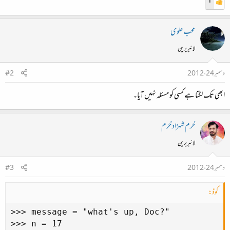
1
محب علوی
لائبریرین
دسمبر 24، 2012
#2
ابھی تک لگتا ہے کسی کو مسئلہ نہیں آیا۔
خرم شہزاد خرم
لائبریرین
دسمبر 24، 2012
#3
کوڈ:
>>> message = "what's up, Doc?"

>>> n = 17
