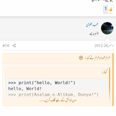
پہلے میں نے hello, World لکھ کر چیک کیا تو ٹھیک ہو گیا پھر میں نے سوچا السلام علیکم دنیا لکھ کر
1
چیک کروں تو بار بار غلط آئے میں نے مختلف طریقے سے کیا تو ہر بار غلط آئے پھر میں نے غور کیا تو پتہ
چلا بریکٹ کے بعد " یہ نشان نہیں ڈالا تھا اس وجہ سے مسئلہ آ رہا تھا پھر آخر میں ٹھیک ہو گیا
محب علوی
لائبریرین
دسمبر 26، 2012
#10
خرم شہزاد خرم نے کہا:
کوڈ:
>>> print("hello, World!")

hello, World!

>>> print(Asalam-o-Alikum, Dunya!")

مزید نمائش کے لیے کلک کریں۔۔۔
SyntaxError: invalid syntax

>>> print(Asalam-o-Alikum, Dunya")
