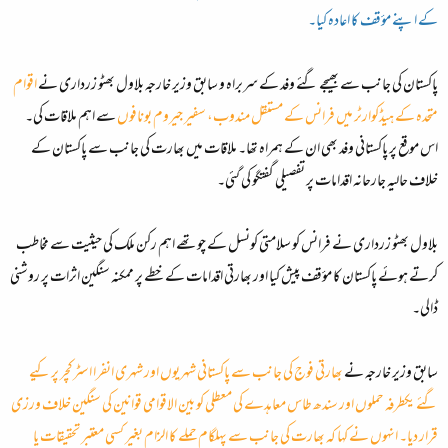
کے اپنے مؤقف کا اعادہ کیا۔
پاکستان کی جانب سے بھیجے گئے وفد کے سربراہ و سابق وزیر خارجہ بلاول بھٹو زرداری نے
اقوام
متحدہ کے ہیڈکوارٹر میں فرانس کے مستقل مندوب، سفیر جیروم بونافوں
سے اہم ملاقات کی۔
اس موقع پر پاکستانی وفد بھی ان کے ہمراہ تھا۔ ملاقات میں بھارت کی جانب سے پاکستان کے
خلاف حالیہ جارحانہ اقدامات پر تفصیلی گفتگو کی گئی۔
بلاول بھٹو زرداری نے فرانس کو سلامتی کونسل کے چوتھے اہم رکن ملک کی حیثیت سے مخاطب
کرتے ہوئے پاکستان کا مؤقف پیش کیا اور بھارتی اقدامات کے خطے پر ممکنہ سنگین اثرات پر روشنی
ڈالی۔
سابق وزیر خارجہ نے
بھارتی فوج کی جانب سے پاکستانی شہریوں اور شہری انفرا اسٹرکچر پر کیے
گئے یکطرفہ حملوں اور سندھ طاس معاہدے کی معطلی کو بین الاقوامی قوانین کی سنگین خلاف ورزی
قرار دیا۔ انہوں نے کہا کہ بھارت کی جانب سے پہلگام حملے کا الزام بغیر کسی معتبر تحقیقات یا