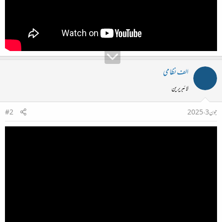
الف نظامی
لائبریرین
جون 3، 2025
#2