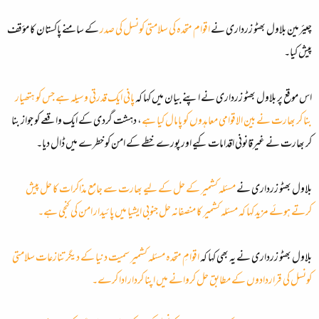
چیئرمین بلاول بھٹو زرداری نے
اقوام متحدہ کی سلامتی کونسل کی صدر
کے سامنے پاکستان کا مؤقف
پیش کیا۔
اس موقع پر بلاول بھٹو زرداری نے اپنے بیان میں کہا کہ
پانی ایک قدرتی وسیلہ ہے جس کو ہتھیار
بنا کر بھارت نے بین الاقوامی معاہدوں کو پامال کیا ہے
، دہشت گردی کے ایک واقعے کو جواز بنا
کر بھارت نے غیرقانونی اقدامات کیے اور پورے خطے کے امن کو خطرے میں ڈال دیا۔
بلاول بھٹو زرداری نے
مسئلہ کشمیر کے حل کے لیے بھارت سے جامع مذاکرات کا حل پیش
کرتے ہوئے مزید کہا کہ مسئلہ کشمیر کا منصفانہ حل جنوبی ایشیا میں پائیدار امن کی کنجی ہے۔
بلاول بھٹو زرداری نے یہ بھی کہا کہ
اقوامِ متحدہ مسئلہ کشمیر سمیت دنیا کے دیگر تنازعات سلامتی
کونسل کی قراردادوں کے مطابق حل کروانے میں اپنا کردار ادا کرے۔