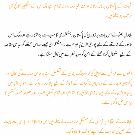
ثبوت کے پاکستان پر عائد کرنا نہ صرف غیر ذمہ دارانہ اقدام ہے بلکہ اس کے سنگین نتائج بھی
مرتب ہو سکتے ہیں۔
بلاول بھٹو نے اس بات پر زور دیا کہ پاکستان دہشتگردی کا سب سے بڑا شکار ہے اور ملک اس
ناسور کے خاتمے کے لیے پوری طرح پُرعزم ہے۔ دہشتگردی جیسے حساس مسئلے کو سیاسی مقاصد
کے لیے استعمال کرنا خطے کے امن کو مزید خطرے میں ڈال سکتا ہے۔
انھوں نے فرانس سے اپیل کی کہ وہ جنگ بندی کے تسلسل، سندھ طاس معاہدے کی بحالی اور
پاکستان و بھارت کے درمیان مذاکرات کے آغاز کے لیے اپنا کردار ادا کرے۔ جنوبی ایشیا میں
پائیدار امن کے لیے بین الاقوامی قوانین کا احترام، اور تمام تصفیہ طلب امور خصوصاً مسئلہ کشمیر کا
پرامن حل ناگزیر ہے۔
ملاقات کے اختتام پر فرانس کے مستقل مندوب نے خطے میں امن و استحکام اور باہمی بات چیت
کے عمل کی حمایت کے اپنے مؤقف کا اعادہ کیا۔