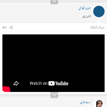
الف نظامی
لائبریرین
جون 3، 2025
#4
اے خان