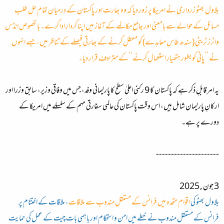
بلاول بھٹو زرداری نے امریکا پر زور دیا کہ وہ بھارت اور پاکستان کے درمیان تمام حل طلب
مسائل کے حوالے سے بامعنی اور جامع مکالمے کے آغاز میں اپنا کردار ادا کرے۔ بالخصوص انڈس
واٹرز ٹریٹی (سندھ طاس معاہدے) کو معطل کرنے کے بھارتی فیصلے کے تناظر میں، جسے انہوں
نے ’’پانی کو بطور ہتھیار استعمال کرنے‘‘کے مترادف قرار دیا۔
یہ امر قابلِ ذکر ہے کہ پاکستان کا 9 رکنی اعلیٰ سطح کا پارلیمانی وفد، جس میں وفاقی وزیر، سابق وزرا اور
ارکانِ پارلیمان شامل ہیں، اس وقت پاکستان کی عالمی سفارتی مہم کے سلسلے میں امریکا کے
دورے پر ہے۔
---------------------
3 جون , 2025
بلاول بھٹو کی
اقوام متحدہ میں فرانس کے مستقل مندوب سے ملاقات
، ملاقات کے اختتام پر
فرانس کے مستقل مندوب نے خطے میں امن و استحکام اور باہمی بات چیت کے عمل کی حمایت