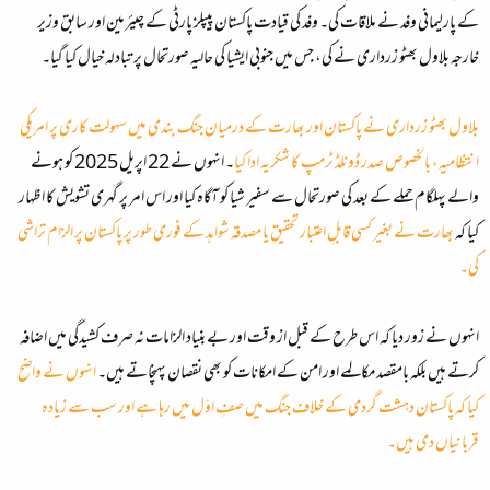
کے پارلیمانی وفد نے ملاقات کی۔ وفد کی قیادت پاکستان پیپلز پارٹی کے چیئرمین اور سابق وزیر
خارجہ بلاول بھٹو زرداری نے کی، جس میں جنوبی ایشیا کی حالیہ صورتحال پر تبادلہ خیال کیا گیا۔
بلاول بھٹو زرداری نے پاکستان اور بھارت کے درمیان جنگ بندی میں سہولت کاری پر امریکی
انتظامیہ، بالخصوص صدر ڈونلڈ ٹرمپ کا شکریہ ادا کیا
۔ انہوں نے 22 اپریل 2025 کو ہونے
والے پہلگام حملے کے بعد کی صورتحال سے سفیر شیا کو آگاہ کیا اور اس امر پر گہری تشویش کا اظہار
کیا کہ
بھارت نے بغیر کسی قابلِ اعتبار تحقیق یا مصدقہ شواہد کے فوری طور پر پاکستان پر الزام تراشی
کی۔
انہوں نے زور دیا کہ اس طرح کے قبل از وقت اور بے بنیاد الزامات نہ صرف کشیدگی میں اضافہ
کرتے ہیں بلکہ بامقصد مکالمے اور امن کے امکانات کو بھی نقصان پہنچاتے ہیں۔
انہوں نے واضح
کیا کہ پاکستان دہشت گردی کے خلاف جنگ میں صفِ اوّل میں رہا ہے اور سب سے زیادہ
قربانیاں دی ہیں۔