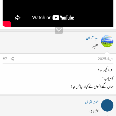
سید عمران
محفلین
جون 4، 2025
#7
دورہ کیسا رہا؟
کامیاب؟
جہاں گئے انہوں نے کیارسپانس دیا؟
الف نظامی
لائبریرین