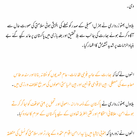
دی۔
بلاول بھٹو زرداری نے جنرل اسمبلی کے صدر کو خطے کی بگڑتی ہوئی سلامتی کی صورتِ حال سے
آگاہ کرتے ہوئے بھارت کی جانب سے بلا تحقیق اور جلد بازی میں پاکستان پر عائد کیے گئے بے
بنیاد الزامات پر شدید تشویش کا اظہار کیا۔
انہوں نے کہا ک
ہ بھارت کے حالیہ فوجی اقدامات، عام شہریوں کو نشانہ بنانا اور سندھ طاس
معاہدے کی معطلی، بین الاقوامی قوانین اور بین الریاستی اصولوں کی صریح خلاف ورزی ہیں
۔
بلاول بھٹو زرداری نے
پاکستان کے ذمہ دارانہ، اصولی اور تحمل پر مبنی مؤقف کو اجاگر کرتے
ہوئے امن، علاقائی استحکام اور کثیرالطرفہ تعاون کے لیے پاکستان کے عزم کا اعادہ کی
ا۔
انہوں نے زور دیا کہ
جنوبی ایشیا میں پائیدار امن اقوام متحدہ کے چارٹر اور سلامتی کونسل کی متعلقہ