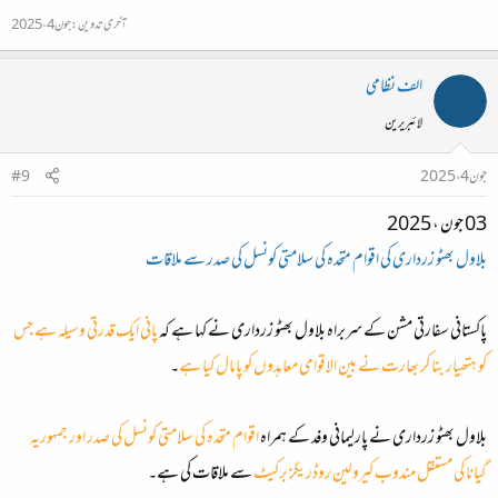
آخری تدوین:
جون 4، 2025
الف نظامی
لائبریرین
جون 4، 2025
#9
03 جون ، 2025
بلاول بھٹو زرداری کی اقوام متحدہ کی سلامتی کونسل کی صدر سے ملاقات
پاکستانی سفارتی مشن کے سربراہ بلاول بھٹو زرداری نے کہا ہے کہ
پانی ایک قدرتی وسیلہ ہے جس
کو ہتھیار بنا کر بھارت نے بین الاقوامی معاہدوں کو پامال کیا ہے
۔
بلاول بھٹو زرداری نے پارلیمانی وفد کے ہمراہ
اقوام متحدہ کی سلامتی کونسل کی صدر
اور جمہوریہ
گیانا کی مستقل مندوب
کیرولین روڈریگز برکیٹ
سے ملاقات کی ہے۔