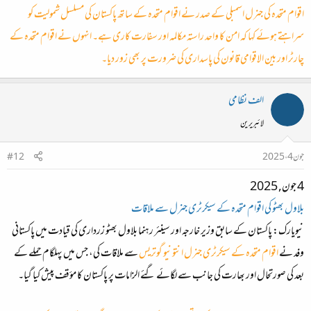
اقوام متحدہ کی جنرل اسمبلی کے صدر نے اقوام متحدہ کے ساتھ پاکستان کی مسلسل شمولیت کو
سراہتے ہوئے کہا کہ امن کا واحد راستہ مکالمہ اور سفارت کاری ہے۔ انہوں نے اقوام متحدہ کے
چارٹر اور بین الاقوامی قانون کی پاسداری کی ضرورت پر بھی زور دیا۔
الف نظامی
لائبریرین
جون 4، 2025
#12
4 جون, 2025
بلاول بھٹو کی اقوام متحدہ کے سیکرٹری جنرل سے ملاقات
نیویارک: پاکستان کے سابق وزیر خارجہ اور سینئر رہنما بلاول بھٹو زرداری کی قیادت میں پاکستانی
وفد نے
اقوام متحدہ کے سیکرٹری جنرل انتونیو گوتریس
سے ملاقات کی، جس میں پہلگام حملے کے
بعد کی صورتحال اور بھارت کی جانب سے لگائے گئے الزامات پر پاکستان کا مؤقف پیش کیا گیا۔