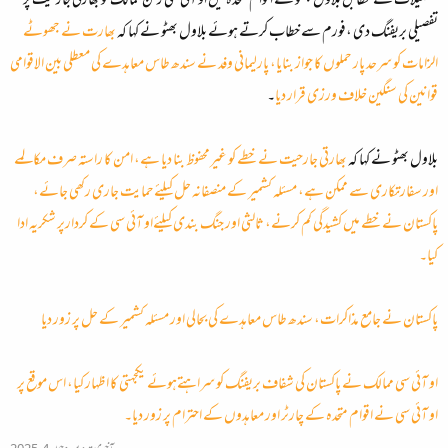
تفصیلات کے مطابق بلاول بھٹو نے اقوام متحدہ میں او آئی سی رکن ممالک کو بھارتی جارحیت پر
تفصیلی بریفنگ دی ،فورم سے خطاب کرتے ہوئے بلاول بھٹو نے کہا کہ
بھارت نے جھوٹے
الزامات کو سرحد پار حملوں کا جواز بنایا، پارلیمانی وفد نے سندھ طاس معاہدے کی معطلی بین الاقوامی
قوانین کی سنگین خلاف ورزی قرار دیا
۔
بلاول بھٹو نے کہا کہ
بھارتی جارحیت نے خطے کو غیرمحفوظ بنا دیا ہے، امن کا راستہ صرف مکالمے
اور سفارتکاری سے ممکن ہے، مسئلہ کشمیر کے منصفانہ حل کیلئےحمایت جاری رکھی جائے،
پاکستان نے خطے میں کشیدگی کم کرنے، ثالثی اور جنگ بندی کیلئےاو آئی سی کے کردارپر شکریہ ادا
کیا۔
پاکستان نے جامع مذاکرات، سندھ طاس معاہدے کی بحالی اور مسئلہ کشمیر کے حل پر زور دیا
او آئی سی ممالک نے پاکستان کی شفاف بریفنگ کو سراہتےہوئے یکجہتی کا اظہار کیا، اس موقع پر
او آئی سی نے اقوام متحدہ کے چارٹر اور معاہدوں کے احترام پر زور دیا۔