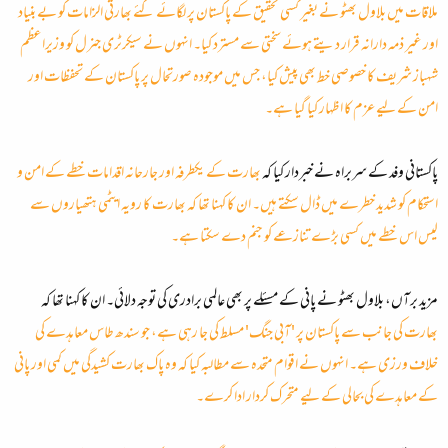
ملاقات میں بلاول بھٹو نے بغیر کسی تحقیق کے پاکستان پر لگائے گئے بھارتی الزامات کو بے بنیاد
اور غیر ذمہ دارانہ قرار دیتے ہوئے سختی سے مسترد کیا۔ انہوں نے سیکرٹری جنرل کو وزیراعظم
شہباز شریف کا خصوصی خط بھی پیش کیا، جس میں موجودہ صورتحال پر پاکستان کے تحفظات اور
امن کے لیے عزم کا اظہار کیا گیا ہے۔
پاکستانی وفد کے سربراہ نے خبردار کیا کہ
بھارت کے یکطرفہ اور جارحانہ اقدامات خطے کے امن و
استحکام کو شدید خطرے میں ڈال سکتے ہیں۔ ان کا کہنا تھا کہ بھارت کا رویہ ایٹمی ہتھیاروں سے
لیس اس خطے میں کسی بڑے تنازعے کو جنم دے سکتا ہے۔
مزید برآں، بلاول بھٹو نے پانی کے مسئلے پر بھی عالمی برادری کی توجہ دلائی۔ ان کا کہنا تھا کہ
بھارت کی جانب سے پاکستان پر 'آبی جنگ' مسلط کی جا رہی ہے، جو سندھ طاس معاہدے کی
خلاف ورزی ہے۔ انہوں نے اقوام متحدہ سے مطالبہ کیا کہ وہ پاک بھارت کشیدگی میں کمی اور پانی
کے معاہدے کی بحالی کے لیے متحرک کردار ادا کرے۔