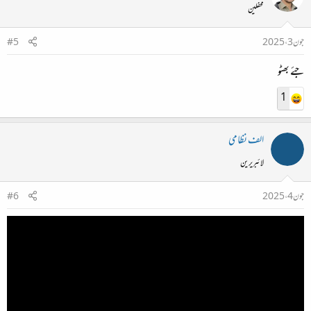
محفلین
جون 3، 2025
#5
جئے بھٹو
1
الف نظامی
لائبریرین
جون 4، 2025
#6