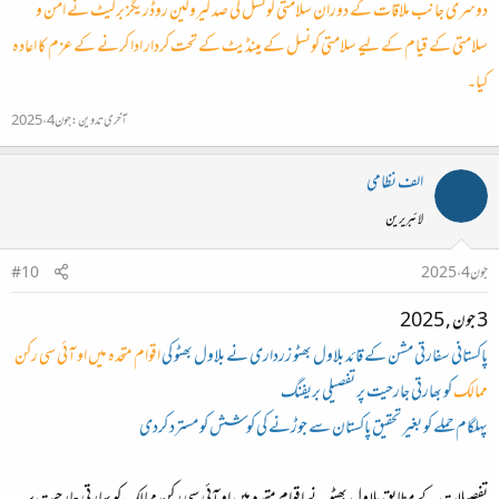
دوسری جانب ملاقات کے دوران سلامتی کونسل کی صد کیرولین روڈریگز برکیٹ نے امن و
سلامتی کے قیام کے لیے سلامتی کونسل کے مینڈیٹ کے تحت کردار ادا کرنے کے عزم کا اعادہ
کیا۔
آخری تدوین:
جون 4، 2025
الف نظامی
لائبریرین
جون 4، 2025
#10
3 جون , 2025
پاکستانی سفارتی مشن کے قائد بلاول بھٹو زرداری نے بلاول بھٹو کی
اقوام متحدہ میں او آئی سی رکن
ممالک
کو بھارتی جارحیت پر تفصیلی بریفنگ
پہلگام حملے کو بغیر تحقیق پاکستان سے جوڑنے کی کوشش کو مسترد کردی