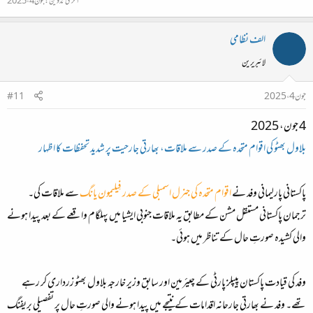
آخری تدوین:
جون 4، 2025
الف نظامی
لائبریرین
جون 4، 2025
#11
4 جون، 2025
بلاول بھٹو کی اقوام متحدہ کے صدر سے ملاقات، بھارتی جارحیت پر شدید تحفظات کا اظہار
پاکستانی پارلیمانی وفد نے
اقوام متحدہ کی جنرل اسمبلی کے صدر فِیلیمون یانگ
سے ملاقات کی۔
ترجمان پاکستانی مستقل مشن کے مطابق یہ ملاقات جنوبی ایشیا میں پہلگام واقعے کے بعد پیدا ہونے
والی کشیدہ صورتِ حال کے تناظر میں ہوئی۔
وفد کی قیادت پاکستان پیپلز پارٹی کے چیئرمین اور سابق وزیر خارجہ بلاول بھٹو زرداری کر رہے
تھے۔ وفد نے بھارتی جارحانہ اقدامات کے نتیجے میں پیدا ہونے والی صورتِ حال پر تفصیلی بریفنگ