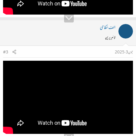
الف نظامی
لائبریرین
جون 3، 2025
#3