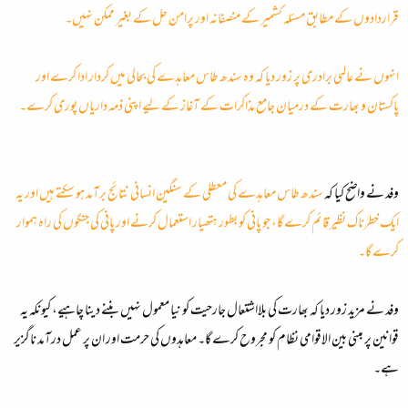
قراردادوں کے مطابق مسئلہ کشمیر کے منصفانہ اور پرامن حل کے بغیر ممکن نہیں۔
انہوں نے عالمی برادری پر زور دیا کہ وہ سندھ طاس معاہدے کی بحالی میں کردار ادا کرے اور
پاکستان و بھارت کے درمیان جامع مذاکرات کے آغاز کے لیے اپنی ذمہ داریاں پوری کرے۔
وفد نے واضح کیا کہ
سندھ طاس معاہدے کی معطلی کے سنگین انسانی نتائج برآمد ہو سکتے ہیں اور یہ
ایک خطرناک نظیر قائم کرے گا، جو پانی کو بطور ہتھیار استعمال کرنے اور پانی کی جنگوں کی راہ ہموار
کرے گا۔
وفد نے مزید زور دیا کہ بھارت کی بلااشتعال جارحیت کو نیا معمول نہیں بننے دینا چاہیے، کیونکہ یہ
قوانین پر مبنی بین الاقوامی نظام کو مجروح کرے گا۔ معاہدوں کی حرمت اور ان پر عمل درآمد ناگزیر
ہے۔