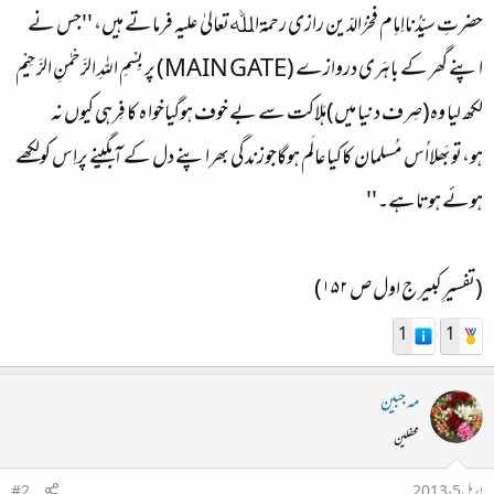
حضرتِ سیِّدُنااِماِم فخرُالدّین رازی رحمۃاﷲتعالیٰ علیہ فرماتے ہیں، ''جس نے
اپنے گھر کے باہَری دروازے (MAIN GATE) پر بِسْمِ اللہِ الرَّحْمٰنِ الرَّحِیْم
لکھ لیا وہ(صِرف دنیا میں)ہَلاکت سے بے خوف ہوگیاخوا ہ کا فِرہی کیوں نہ
ہو،توبَھلااُس مُسلمان کاکیاعالَم ہوگاجوزندگی بھراپنے دل کے آبگینے پراِس کولکھے
ہوئے ہوتاہے۔''
(تفسیرِکبیرج اول ص ۱۵۲)
1
1
مہ جبین
محفلین
اپریل 5، 2013
#2