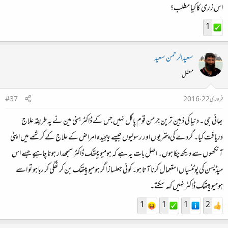
اس زری کا کیا مطلب؟
1
سعیدالرحمن سعید
معطل
فروری 22، 2016
#37
بھائی جی ۔ دنیا کی ذہین ترین جرمن قوم پاگل نہیں جس کے ڈاکٹر ہنی مین نے یہ طریقہ علاج
دریافت کیا۔ گردے کی پتھریوں اور رسولیوں جیسے پیجیدہ امراض کے علاج کے کرشمے میں اپنی
آنکھوں سے دیکھ چکا ہوں۔ اصل بات یہ ہے کہ ہومیو پیتھک ڈاکٹر سمجھدار ہونا چاہیے جسے اس
میڈیسن کی پوٹنسیاں استعمال کرنا آتا ہو۔ کوئی جعلساز اگر ہومیو پیتھک بن کر ٹھگی کر رہا ہو تو اسے
ہومیو پیتھک ڈاکٹر نہیں کہہ سکتے۔
1
1
1
2