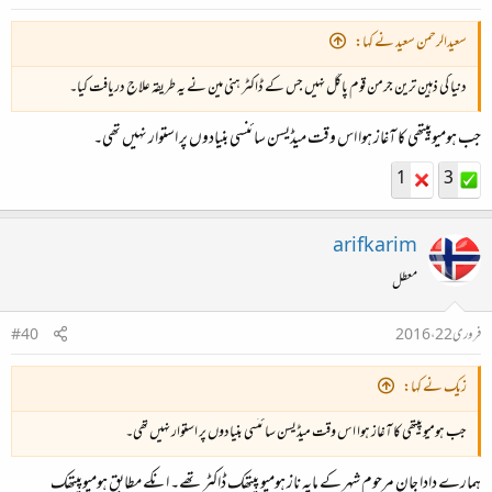
سعیدالرحمن سعید نے کہا:
دنیا کی ذہین ترین جرمن قوم پاگل نہیں جس کے ڈاکٹر ہنی مین نے یہ طریقہ علاج دریافت کیا۔
جب ہومیوپیتھی کا آغاز ہوا اس وقت میڈیسن سائنسی بنیادوں پر استوار نہیں تھی۔
1
3
arifkarim
معطل
فروری 22، 2016
#40
زیک نے کہا:
جب ہومیوپیتھی کا آغاز ہوا اس وقت میڈیسن سائنسی بنیادوں پر استوار نہیں تھی۔
ہمارے دادا جان مرحوم شہر کے مایہ ناز ہومیو پیتھک ڈاکٹر تھے۔ انکے مطابق ہومیوپیتھک