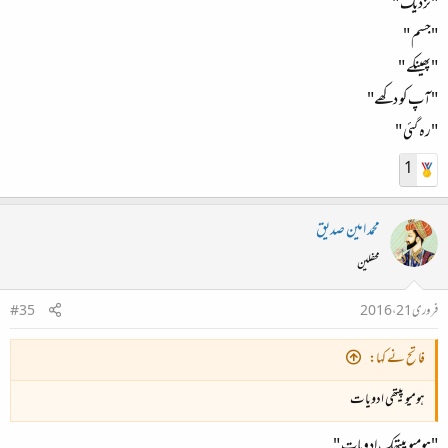
"نزدیک "
"جسم "
"پھینکے "
"آپ کو دکھے"
"رہ گئی "
1
محمد امین صدیق
محفلین
فروری 21، 2016
#35
فاتح نے کہا:
ہومیو پیتھی ادویات
"ہومیو پیتھک ادویات "