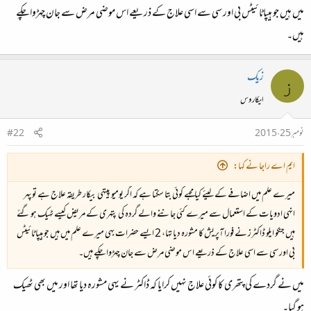
میں ہیں جو ہیپاٹائیٹس بی اور سی سے اسی علاج کے ذریعے اس موضی مرض سے جان چهڑوا چکے
ہیں۔
زیک
ز
ایکاروس
نومبر 25، 2015
#22
ایم اے راجا نے کہا:
میرے علم میں اضافے کے لیئے کیا مجهے کوئی بتا سکتا ہے کہ اگر یومیو پیتهی بیکار طریقہ علاج ہے تو پهر
انہی ادویات کے استعمال سے میرے کئی جاننے والے گردہ کی پتهری کے مریض کیسے ٹهیک ہو گئے
ہیں جنکو ایلو ڈاکٹرز نے فورا آپریش کا مشورہ دیا تها، 2 ایسے حضرات بهی میرے علم میں ہیں جو ہیپاٹائیٹس
بی اور سی سے اسی علاج کے ذریعے اس موضی مرض سے جان چهڑوا چکے ہیں۔
میں نے گردے کی پتھری کا کوئی علاج نہیں کرایا کہ ڈاکٹر نے یہی مشورہ دیا تھا اور میں بھی ٹھیک
ہو گیا۔