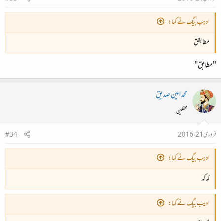
ادیب بیگ نے کہا:
مطابقق
"مطابق"
محمد امین صدیق
محفلین
فروری 21، 2016
#34
ادیب بیگ نے کہا:
کہ کہ
ادیب بیگ نے کہا: