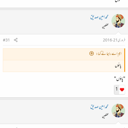
"نسخوں "
محمد امین صدیق
محفلین
فروری 21، 2016
#31
ایم اے راجا نے کہا:
پائوں
"پاؤں "
1
محمد امین صدیق
محفلین