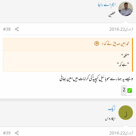
ایم اے راجا
محفلین
فروری 22، 2016
#38
محمد امین صدیق نے کہا:
"لکھ "
"ہے کہ "
ویسے یہ ہمارے موبائیل کیپیڈ کی کرامات ہیں امین بھائی
2
زیک
ز
ایکاروس
فروری 22، 2016
#39