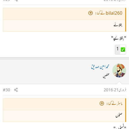
فروری 21، 2016
#29
bilal260 نے کہا:
بتلائے
"بتلائیے"
1
محمد امین صدیق
محفلین
فروری 21، 2016
#30
ماسٹر نے کہا:
صخوں