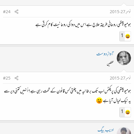
نومبر 27، 2015
#24
ہومیو پیتھی روحانی طریقہ علاج ہے اس میں دوا کی روحانیت کام کرتی ہے
1
آوازِ دوست
محفلین
نومبر 27، 2015
#25
ہومیو پیتھی کی پریکٹس اب تک برطانیہ میں چلتی کس قانون کے تحت رہی ہے؟ اُنہیں کتنی دیر سے
یہ نیک خیال آیا ہے
1
ادیب بیگ