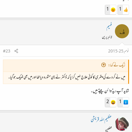
1
1
فہیم
ف
لائبریرین
نومبر 25، 2015
#23
زیک نے کہا:
میں نے گردے کی پتھری کا کوئی علاج نہیں کرایا کہ ڈاکٹر نے یہی مشورہ دیا تھا اور میں بھی ٹھیک ہو گیا۔
شاید آپ ریڈ وائن پیتے ہیں۔
2
1
عظیم اللہ قریشی
محفلین