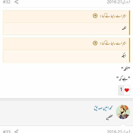
فروری 21، 2016
#32
ایم اے راجا نے کہا:
لکهہ
ایم اے راجا نے کہا:
ہیکہ
"لکھ "
"ہے کہ "
1
محمد امین صدیق
محفلین
فروری 21، 2016
#33