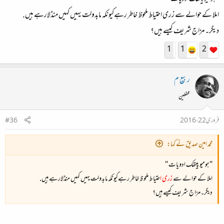
املا کے حوالے سے زری احتیاط ملحوظ خاطر رہےکیونکہ مابدولت یہیں کہیں منڈلارہے ہیں.
دیگر۔مزاج شریف کیسے ہیں؟
1
1
2
ربیع م
محفلین
فروری 22، 2016
#36
محمد امین صدیق نے کہا:
"ہومیو پیتھک ادویات "
املا کے حوالے سے
زری ا
حتیاط ملحوظ خاطر رہےکیونکہ مابدولت یہیں کہیں منڈلارہے ہیں.
دیگر۔مزاج شریف کیسے ہیں؟