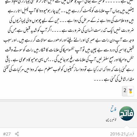
نہیں ہے ۔۔ ۔ ۔۔۔تو میرے بھائی آپ بوتلوں میں سے لیبل اتار کر کونسی لیبارٹری ایجاد کیے
بیٹھیں ہیں جہاں آپ علامات کو ٹیسٹ کر رہے ہیں ۔۔جن چار ہومیو دوا کا آپ لیبل اتار رہے
ہیں وہ علامت کی دوا ہے نہ کے مرض کی دوا ہے ۔۔۔جن کے لیے چوہوں والی لیباٹریوں کی
ضرورت نہیں ایک تندرست انسان کی ضرورت ہے ۔۔۔۔اگر آپ کو شدید قبض ہے جس کی
وجہ سے آپ دن رات بے صبری اور الٹے پلٹے اور ادھورے سوالات کر رہے ہیں۔اور سبب
قبض بواسیر کی درد سے بے چین ہیں تو آپ نکسوامیکا کی علامات کا شکار ہیں رات کو سوتے وقت
نکس وامیکا اور صبح سلفر لیں آپ کی علامات رفع ہو جائیں گی ۔۔بس یہی ہومیو کا دعوی ہے۔باقی
رہے گئی بات کہ دوا کہ اندر کیا ہے تو دوا ساز کمپنیوں کو خوب معلوم ہے کہ دوا میں مرکبات کی کتنی
مقدار شامل کی گئی ہے ۔۔۔۔
2
فاتح
لائبریرین
فروری 21، 2016
#27