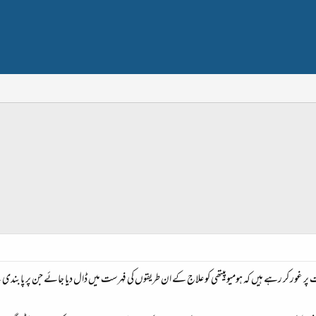
ات پر غور کر رہے ہیں کہ ہومیوپیتھی کو علاج کے ان طریقوں کی فہرست میں ڈال دیا جائے جن پر پابند