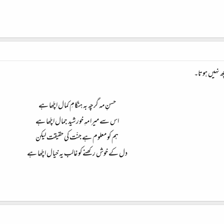
ھ نہیں ہوتا۔
حسنِ مہ گرچہ بہ ہنگامِ کمال اچّھا ہے
اس سے میرا مہِ خورشید جمال اچّھا ہے
ہم کو معلوم ہے جنّت کی حقیقت لیکن
دل کے خوش رکھنے کو غالب یہ خیال اچّھا ہے​