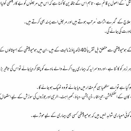
المثل‘ کے اصول پر قائم ہے، تاہم اس کے ناقدین کا کہنا ہے کہ اس میں مریضوں کو بےکار میٹھی گولی
قہ علاج کے ’گہرے اثرات‘ مرتب ہوتے ہیں اور مریض اسے پسند بھی کرتے ہیں۔
ہومیوپیتھی کے ہسپتالوں کے اخراجات اور جنرل پریکٹشنروں (جی پی) کے نسخے شامل ہیں۔
ہر زہر کو کاٹتا ہے، اور دوسرا یہ کہ بیماری پیدا کرنے والے مادے کو پتلا کر دیا جائے تو اس کی تاثیر 
و گیا ہے تو اسے سنکھیا ہی کم مقدار میں دیا جائے تو وہ ٹھیک ہو جائے گا۔
، کان کے انفکیکشن، تیز بخار، ڈپریشن، دباؤ، گھبراہٹ، الرجی اور جوڑوں کی سوزش کے لیے استعمال 
 کوئی معیاری شواہد نہیں ہیں کہ ہومیوپیتھی کسی بھی بیماری کے لیے موثر ہے۔