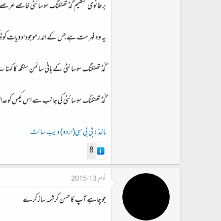
برطانوی تنظیم گڈ تھنکنگ سوسائٹی خاصے عرصے سے مہم 
یہ وہ فہرست ہے جس کے اندر موجود ادویات کو ڈاکٹ
گُڈ تھنکنگ سوسائٹی کے بانی سائمن سنگھ کا کہنا ہ
گُڈ تھنکنگ سوسائٹی کی جانب سے اس کیس کو عدا
ماخذ: بی بی سی(اردو) ویب سائٹ
8
نومبر 13، 2015
جو چاہے آپ کا حسن کرشمہ ساز کرے