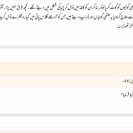
ولیوں کو کوٹ کر پائوڈر بنا کر ان کو کاغذ میں ڈال کر پڑیا کی شکل میں دیتے تھے۔کچھ فرق نہیں پڑا۔تقر
سے علاج کروایا یہ میٹھی گولیاں اور ڈراپ دیتے ہیں جس کو آدھے گلاس پانی میں گیارہ قطرے ڈال کر پی
گر تھوڑا سا۔
یں ہوتا۔
 فرمایا؟