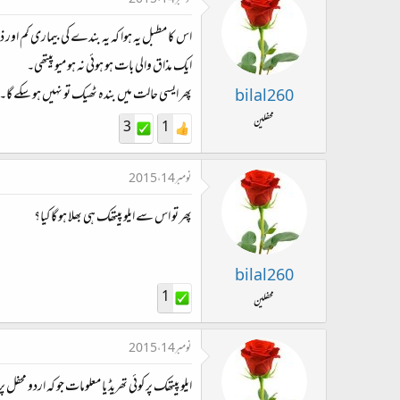
نومبر 14، 2015
اس کا مطبل یہ ہوا کہ یہ بندے کی بیماری کم اور
ایک مذاق والی بات ہو ہوئی نہ ہو میو پیتھی۔
پھر ایسی حالت میں بندہ ٹھیک تو نہیں ہو سکے گا۔
bilal260
محفلین
3
1
نومبر 14، 2015
پھر تو اس سے ایلو پیتھک ہی بھلا ہو گا کیا؟
bilal260
1
محفلین
نومبر 14، 2015
ایلو پیتھک پر کوئی تھریڈ یا معلومات جو کہ اردو محفل 