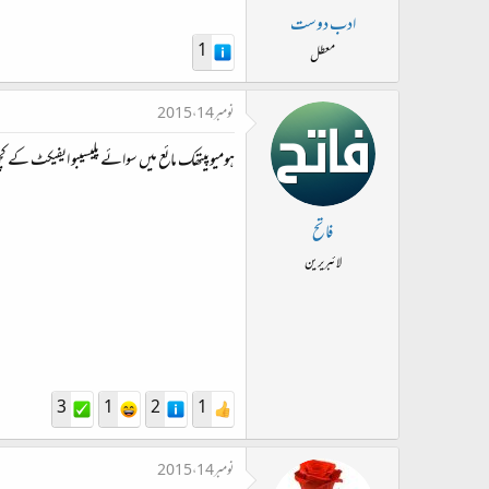
ادب دوست
1
معطل
نومبر 14، 2015
ہومیوپیتھک مائع میں سوائے پلیسیبو ایفیکٹ کے کچ
فاتح
لائبریرین
3
1
2
1
نومبر 14، 2015