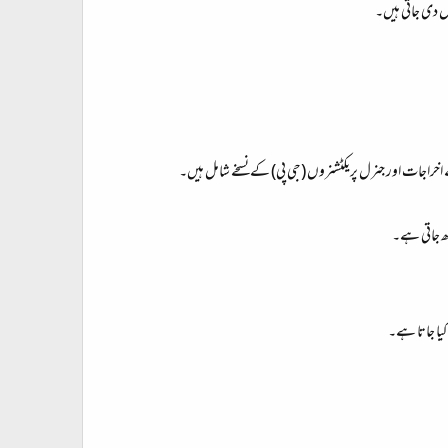
اں دی جاتی ہیں۔
بڑھ جاتی ہے۔
کیا جاتا ہے۔