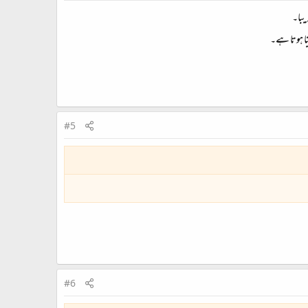
یبا۔
نا ہوتا ہے۔
#5
#6