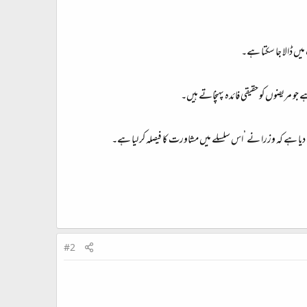
میں ڈالا جا سکتا ہے۔
ے جو مریضوں کو حقیقی فائدہ پہنچاتے ہیں۔
 ہے کہ وزرا نے ’اس سلسلے میں مشاورت کا فیصلہ کر لیا ہے۔
#2