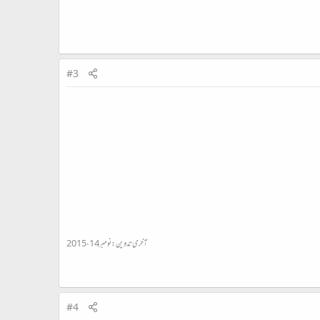
#3
آخری تدوین:
نومبر 14، 2015
#4