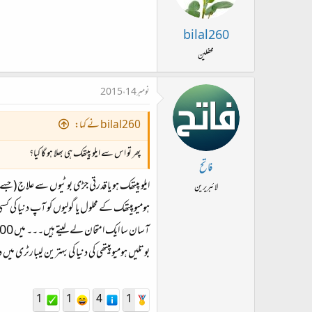
bilal260
محفلین
نومبر 14، 2015
bilal260 نے کہا:
پھر تو اس سے ایلو پیتھک ہی بھلا ہو گا کیا؟
فاتح
ایلو پیتھک ہو یا قدرتی جڑی بوٹیوں سے علاج (جسے
لائبریرین
ہومیوپیتھک کے محلول یا گولیوں کو آپ دنیا کی کسی
بوتلیں ہومیوپیتھی کی دنیا کی بہترین لیبارٹری م
1
1
4
1