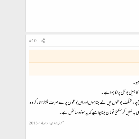
#10
یبو۔
ا لیبل بوتل پر لگا ہوا ہے۔
 ٹاکس اور نکس وامیکا) چار مختلف بوتلوں میں لے لیتا ہوں اور ان بوتلوں پر سے صرف لیبلز اتار کر وہ
یہ نہیں کر سکتی تو مان لینا چاہیے کہ یہ سوڈو سائنس ہے۔
آخری تدوین:
نومبر 14، 2015