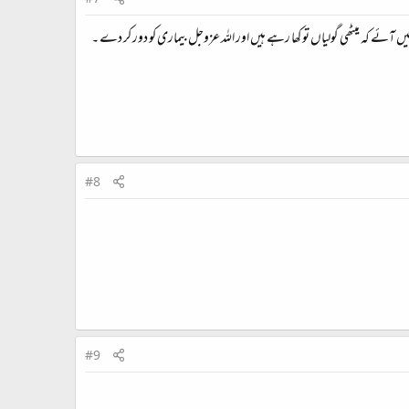
#7
آئے کہ میٹھی گولیاں تو کھا رہے ہیں اور اللہ عزوجل بیماری کو دور کر دے ۔
#8
#9