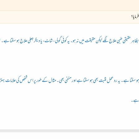
مایا؟
بظاہر حقیقی طبی علاج لگے لیکن حقیقت میں نہ ہو۔ یہ کوئی گولی، شاٹ، یا دیگر جعلی علاج ہو سکتا ہے۔ ت
ر ہو سکتا ہے۔ یہ رد عمل مثبت بھی ہو سکتا ہے اور منفی بھی۔ مثال کے طور پر اس شخص کی علامات بہتر ہ
ا ہے۔