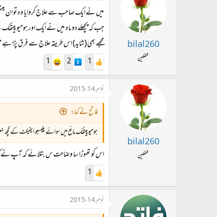
میں نے ایک صاحب سے علاج کروایا وہ تو ان میٹھی گ
جب کہ پچھلے دو ماہ میں نے ایک اور ہومیو پیتھک 
مجھے بھی (شاید) اس طریقہ علاج سے فرق پڑا ہے م
bilal260
محفلین
1
2
1
نومبر 14، 2015
فاتح نے کہا:
ہومیوپیتھک مائع میں سوائے پلیسبو ایفیکٹ کے کچھ نہ
bilal260
اس کو تھوڑا سا وضاحت س بتلائے کہ آپ نے کیا
محفلین
1
نومبر 14، 2015