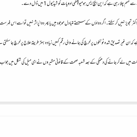
چلا رہی ہے کہ این ایچ ایس ہومیوپیتھی ادویات کو شیڈیول 1 میں ڈال دے۔
ر تجویز نہیں کر سکتے۔ اگر دواؤں کے سستے متبادل موجود ہیں یا پھر دوا پُراثر نہیں تو اسے اس فہرست 
ے کہ ان غیر تصدیق شدہ ٹوٹکوں پر خرچ کی جانے والی رقم کہیں زیادہ بہتر طریقۂ علاج پر خرچ جا سکتی ہ
لت میں لےکر جانے کی دھمکی کے بعد شعبہ صحت کے قانونی مشیروں نے ای میل کی شکل میں جواب دیا