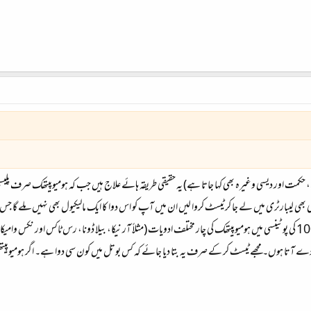
، حکمت اور دیسی وغیرہ بھی کہا جاتا ہے) یہ حقیقی طریقہ ہائے علاج ہیں جب کہ ہومیوپیتھک صرف پلیس
 بھی لیبارٹری میں لے جا کر ٹیسٹ کروا لیں ان میں آپ کو اس دوا کا ایک مالیکیول بھی نہیں ملے گا جس ک
آسان سا ایک امتحان لے لیتے ہیں۔۔۔ میں 1000 کی پوٹینسی میں ہومیوپیتھک کی چار مختلف ادویات (مثلاً آرنیکا، بیلا ڈونا، رس
یں دے آتا ہوں۔ مجھے ٹیسٹ کر کے صرف یہ بتا دیا جائے کہ کس بوتل میں کون سی دوا ہے۔ اگر ہومیوپیتھی 