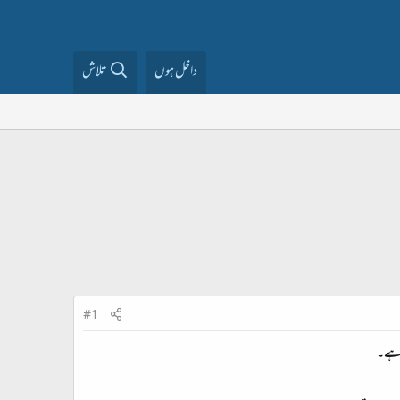
داخل ہوں
تلاش
#1
ی ہے۔