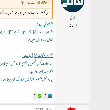
bilal260 نے کہا:
اس کو تھوڑا سا وضاحت س بتلائے کہ آپ نے کیا فر
فاتح
پلیسیبو کیا ہے؟
لائبریرین
پلیسیبو سے مراد کوئی بھی ایسی شے ہو سکتی ہے جو 
فعال مادہ شامل نہیں ہوتا۔
پلیسیبو ایفیکٹ (اثر) کیا ہے؟
بسا اوقات کسی شخص پر پلیسیبو کا رد عمل بھی ظاہ
ایفیکٹ ظاہر ہوا ہے۔
یہ ردعمل پلیسیبو ایفیکٹ (اثر) کے طور پر جانا جات
1
4