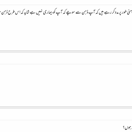
 ذہنی طور پر مدد کر رہے ہیں کہ آپ ذہن سے سوچے کہ آپ کو بیماری نہیں ہے شاید کہ اس طرح ذہن میں 
پر ہوں؟