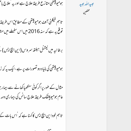
ت
ہومیوپیتھی متازع طریقۂ علاج ہے اور یہ ’علاج ب
عبیداللہ عبید
د
محفلین
ا
تاہم فیکلٹی آف ہومیوپیتھی کے مطابق اس طری
ء
توقع یہ ہے کہ سنہ 2016 میں اس سلسلے میں مشاورت کی جائے گی۔
برطانیہ میں نیشنل ہیلتھ سروس (این ایچ ایس ) کے ہومیوپیتھی سے متعلق بل تقریباً 40 لاکھ پاؤنڈ مالیت کے ہیں، ان میں 
ہومیوپیتھی کی بنیاد دو تصورات پر ہے، ایک یہ کہ ز
مثال کے طور پر اگر کوئی سنکھیا کھانے سے بیمار ہ
عام ہومیوپیتھک طریقہ علاج سانس کی بیماری دمہ
تاہم خود این ایچ ایس کا کہنا ہے کہ ’اس بات کے