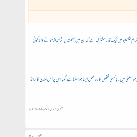
مام پلیسیبو میں ایک قدر مشترک ہے کہ ان میں صحت پر اثر انداز ہونے والا کوئی
و سکتی ہیں۔یا کسی شخص کا رد عمل ایسا ہو سکتا ہے گویا اس پر اس علاج کا سائڈ
آخری تدوین:
نومبر 14، 2015