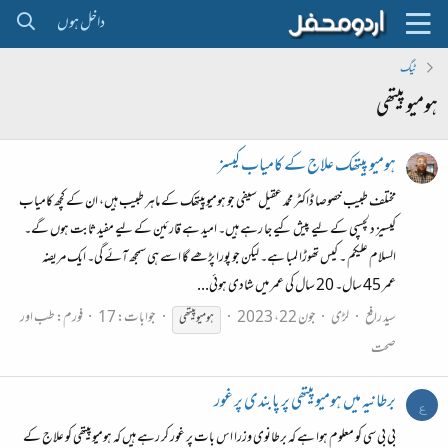
داخل ہوں
ٹیگ
ہومیو پیتھی
ہومیو پیتھک علاج کے کامیاب کیسز
مختلف طبیب خصوصا ڈاکٹر محمد عقیل سیفی جو ہومیوپیتھک کے ماہر طبیب ہیں، ان کے کچھ کامیاب
کیسیز دلچسپی کے لیے پیش کیے جا رہے ہیں۔ امید ہے قارئین کے لیے مفید ثابت ہوں گے۔
السلام علیکم ۔ کیس تھوڑا لمبا ہے۔ لیکن جو پورا پڑھے گا اسے ہی سمجھ آئے گی۔ ایک مریضہ
عمر 45 سال۔ 20 سال کی عمر میں شادی ہوئی...
سید رافع
لڑی
جون 22، 2023
جوابات: 17
فورم:
طب اور
ہومیو
پیتھی
صحت
برطانیہ میں ہومیوپیتھی پر پابندی پر غور
ع
بی بی سی کو معلوم ہوا ہے کہ برطانوی وزرا اس بات پر غور کر رہے ہیں کہ ہومیوپیتھی کو علاج کے