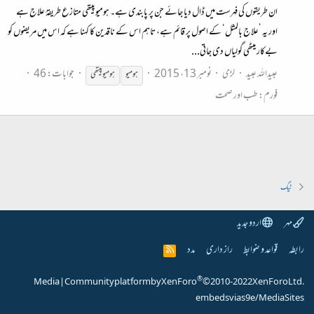
ان طریقوں کی فہرست میں ڈال دیا جائے جن پر پابندی ہے۔ ہومیوپیتھی متازع طریقۂ علاج ہے
اور یہ ’علاج بالمثل‘ کے اصول پر قائم ہے، تاہم اس کے ناقدین کا کہنا ہے کہ اس میں مریضوں کو
بےکار میٹھی گولیاں دی جاتی...
عبیداللہ عبید
لڑی
نومبر 13، 2015
جوابات: 46
ہومیو
ہومیو
پیتھی
فورم:
طب اور صحت
ٹیگ
مہر
اردو جدید
رابطہ
قواعد و ضوابط
راز داری
مدد
R
S
S
®
Media
|
Community platform by XenForo
© 2010-2022 XenForo Ltd.
embeds via s9e/MediaSites