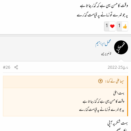
وقت کا حسن یہی ہے کہ گذر جاتا ہے
یہ جو ٹہرے تو زمانے پہ قیامت گذرے
1
1
محمل ابراہیم
لائبریرین
مارچ 25، 2022
#26
سیما علی نے کہا:
بہت اعلیٰ
وقت کا حسن یہی ہے کہ گذر جاتا ہے
یہ جو ٹہرے تو زمانے پہ قیامت گذرے
بہت شکریہ آپی