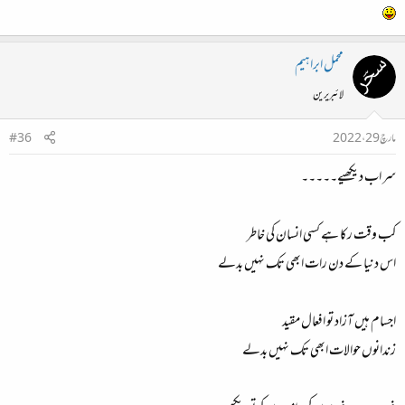
محمل ابراہیم
لائبریرین
مارچ 29، 2022
#36
سر اب دیکھیے۔۔۔۔۔
کب وقت رکا ہے کسی انسان کی خاطر
اس دنیا کے دن رات ابھی تک نہیں بدلے
اجسام ہیں آزاد تو افعال مقید
زندانوں حوالات ابھی تک نہیں بدلے