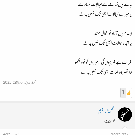
بدلے ہیں زمانے نے خیالات تمہارے
پر میرے خیالات ابھی تک نہیں بدلے
اجسام ہیں آزاد تو افعال مقید
یہ قید و حوالات ابھی تک نہیں بدلے
غربت ہے غریبوں کی،امیروں کو تو دیکھو
وہ قصر وہ محلات ابھی تک نہیں بدلے
آخری تدوین:
مارچ 23، 2022
1
محمل ابراہیم
لائبریرین