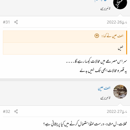
لائبریرین
مارچ 26، 2022
#31
الف عین نے کہا:
نہیں
سر اس مصرعے میں محالات کیسا رہے گا۔۔۔۔
یہ قصر و محالات ابھی تک نہیں بدلے
الف عین
لائبریرین
مارچ 27، 2022
#32
محلات،ل مشدد، درست لفظ استعمال کرنے میں کیا پریشانی ہے؟