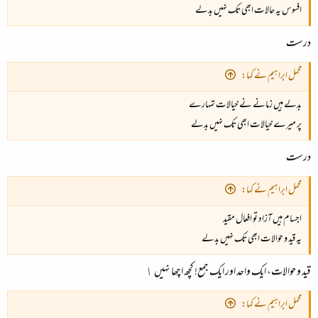
افسوس یہ حالات ابھی تک نہیں بدلے
درست
محمل ابراہیم نے کہا:
بدلے ہیں زمانے نے خیالات تمہارے
پر میرے خیالات ابھی تک نہیں بدلے
درست
محمل ابراہیم نے کہا:
اجسام ہیں آزاد تو افعال مقید
یہ قید و حوالات ابھی تک نہیں بدلے
قید و حوالات، ایک واحد اور ایک جمع! کچھ اچھا نہیں ١
محمل ابراہیم نے کہا: