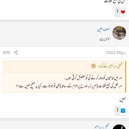
محل کی جمع مَحَلّات
1
الف عین
لائبریرین
مارچ 26، 2022
#30
محمل ابراہیم نے کہا:
سر میں خامیوں کو دور کرنے کی کوشش کرتی ہوں ۔
سر محل کی جمع مَحْلات (م پر زبر اور ح پر جزم کے ساتھ)بھی تو ہوتا ہے۔کیا یہ صحیح نہیں ہے؟؟
نہیں
1
محمل ابراہیم