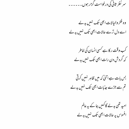
سر نظر ثانی کی درخواست گزار ہوں۔۔۔۔۔۔
وہ فکر و خیالات ابھی تک نہیں بدلے
اے دل ترے حالات ابھی تک نہیں بدلے
کب وقت رکا ہے کسی انسان کی خاطر
کہ گردشِ دن رات ابھی تک نہیں بدلے
بس بات ہے اتنی کہ میں ظاہر نہیں کرتی
تم سے جڑے جذبات ابھی تک نہیں بدلے
امید تھی بدلے گا کہیں جا کے یہ عالم
افسوس یہ حالات ابھی تک نہیں بدلے