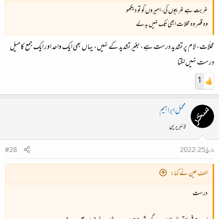
غربت ہے غریبوں کی،امیروں کو تو دیکھو
وہ قصر وہ محلات ابھی تک نہیں بدلے
محلّات، لام پر تشدید درست ہے، بغیر تشدید کے نہیں، یہاں بھی ایک واحد اور ایک جمع کا میل
درست نہیں لگتا
1
محمل ابراہیم
لائبریرین
مارچ 25، 2022
#28
الف عین نے کہا:
درست