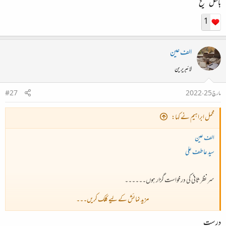
بالکل صحیح
1
الف عین
لائبریرین
مارچ 25، 2022
#27
محمل ابراہیم نے کہا:
الف عین
سید عاطف علی
سر نظر ثانی کی درخواست گزار ہوں۔۔۔۔۔۔
مزید نمائش کے لیے کلک کریں۔۔۔
وہ فکر و خیالات ابھی تک نہیں بدلے
درست
اے دل ترے حالات ابھی تک نہیں بدلے