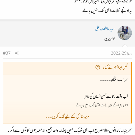
غربت ہے غریبوں کی،امیروں کو تو دیکھو
یہ اونچے محلات ابھی تک نہیں بدلے
سید عاطف علی
لائبریرین
مارچ 29، 2022
#37
محمل ابراہیم نے کہا:
سر اب دیکھیے۔۔۔۔۔
کب وقت رکا ہے کسی انسان کی خاطر
اس دنیا کے دن رات ابھی تک نہیں بدلے
مزید نمائش کے لیے کلک کریں۔۔۔
اجسام ہیں آزاد تو افعال مقید
سحر بیٹا ۔زندانوں والا مصرع اب بھی ٹھیک نہیں بیٹھا۔ واحد جمع والا معمہ جوں کا توں ہے اگر ۔
زندانوں حوالات ابھی تک نہیں بدلے