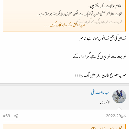
احکام ِ حوالات ۔ کہہ سکتے ہیں ۔
محلات والا شعر لفظی طور پر تو ٹھیک ہے لیکن معنوی ربط کچھ بہتر ہو سکتا ہے ۔
غربت سے غریبوں کی سجے گھرامراء کے ۔
مزید نمائش کے لیے کلک کریں۔۔۔
الف عین
بھائی کیا کہتے ہین۔
زندان کی جمع زندانوں ہوتا ہے نہ سر
غربت سے غریبوں کی سجے گھر امراء کے
سر یہ مصرع خارج البحر نہیں لگ رہا؟؟؟
سید عاطف علی
لائبریرین
مارچ 29، 2022
#39