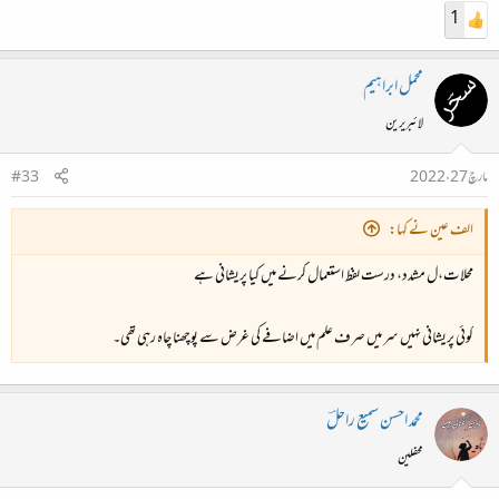
1
محمل ابراہیم
لائبریرین
مارچ 27، 2022
#33
الف عین نے کہا:
محلات،ل مشدد، درست لفظ استعمال کرنے میں کیا پریشانی ہے
کوئی پریشانی نہیں سر میں صرف علم میں اضافے کی غرض سے پوچھنا چاہ رہی تھی۔
محمد احسن سمیع راحلؔ
محفلین