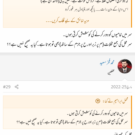
کہ دو حرفی استعمال غلط ہے، گردش مؤنث ہے، نہیں بدلی( واحد بھی ہے)
اس دنیا کے دن رات.... یا کچھ اور متبادل ہر غور کرو
مزید نمائش کے لیے کلک کریں۔۔۔
درست
سر میں خامیوں کو دور کرنے کی کوشش کرتی ہوں ۔
درست
سر محل کی جمع مَحْلات (م پر زبر اور ح پر جزم کے ساتھ)بھی تو ہوتا ہے۔کیا یہ صحیح نہیں ہے؟؟
درست
محمد فخر سعید
محفلین
قید و حوالات، ایک واحد اور ایک جمع! کچھ اچھا نہیں ١
مارچ 25، 2022
#29
محلّات، لام پر تشدید درست ہے، بغیر تشدید کے نہیں، یہاں بھی ایک واحد اور ایک جمع کا میل درست
محمل ابراہیم نے کہا:
نہیں لگتا
سر میں خامیوں کو دور کرنے کی کوشش کرتی ہوں ۔
سر محل کی جمع مَحْلات (م پر زبر اور ح پر جزم کے ساتھ)بھی تو ہوتا ہے۔کیا یہ صحیح نہیں ہے؟؟