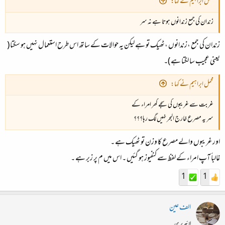
محمل ابراہیم نے کہا:
زندان کی جمع زندانوں ہوتا ہے نہ سر
زندان کی جمع ،زندانوں ،ٹھیک تو ہے لیکن یہ حوالات کے ساتھ اس طرح استعمال نہیں ہو سکتا (
یعنی عجیب سا لگتا ہے )۔
محمل ابراہیم نے کہا:
غربت سے غریبوں کی سجے گھر امراء کے
سر یہ مصرع خارج البحر نہیں لگ رہا؟؟؟
اور غریبوں والے مصرع کا وزن تو ٹھیک ہے ۔
غالباََ آپ امراء کے لفظ سے کنفیوز ہو گئیں ۔ اس میں م پر زبر ہے ۔
1
1
الف عین
لائبریرین