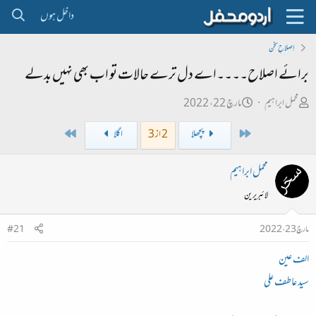
داخل ہوں
اِصلاحِ سخن
برائے اصلاح۔۔۔۔اے دل ترے حالات تو اب بھی نہیں بدلے
ص
ت
محمل ابراہیم
مارچ 22، 2022
ا
ا
Last
First
پچھلا
2 از 3
اگلا
ح
ر
ب
ی
محمل ابراہیم
ل
خ
لائبریرین
ڑ
ا
ی
ب
مارچ 23، 2022
#21
ت
الف عین
د
ا
سید عاطف علی
ء