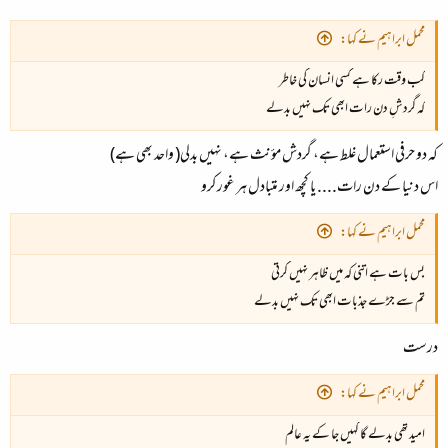
محمل ابراہیم نے کہا:
کب وقت رکا ہے کسی انسان کی خاطر
کہ گردشِ دن رات ابھی تک نہیں بدلے
کہ دو حرفی استعمال غلط ہے، گردش مؤنث ہے، نہیں بدلی( واحد بھی ہے)
اس دنیا کے دن رات.... یا کچھ اور متبادل ہر غور کرو
محمل ابراہیم نے کہا:
بس بات ہے اتنی کہ میں ظاہر نہیں کرتی
تم سے جڑے جذبات ابھی تک نہیں بدلے
درست
محمل ابراہیم نے کہا:
امید تھی بدلے گا کہیں جا کے یہ عالم