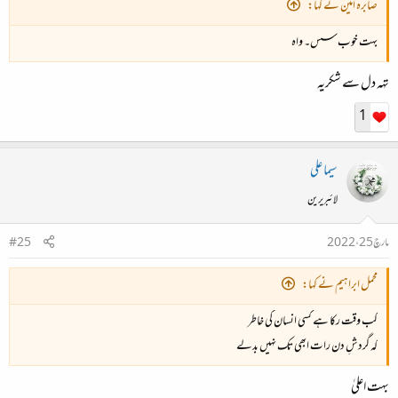
صابرہ امین نے کہا:
بہت خوب سس۔ واہ
تہہ دل سے شکریہ
1
سیما علی
لائبریرین
مارچ 25، 2022
#25
محمل ابراہیم نے کہا:
کب وقت رکا ہے کسی انسان کی خاطر
کہ گردشِ دن رات ابھی تک نہیں بدلے
بہت اعلیٰ