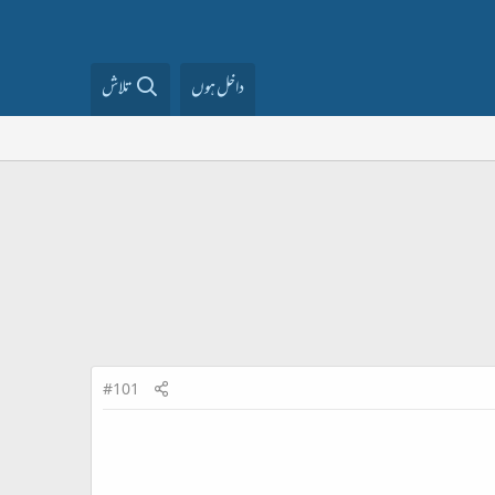
داخل ہوں
تلاش
#101