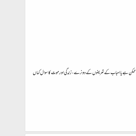
ن طعن ممکن ہے یا احباب کے تعریفوں کے دونرے، زندگی اور موت کا سوال کہاں