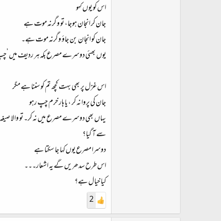
اس کو یوں کہو
جان کر انجان ہوجا، تو وگرنہ موت ہے
جان کو انجان بن جاؤ وگرنہ موت ہے۔
یوں بھئی دوسرے مصرع بکہ ہر ردیف میں ’چپ رہ
اس غزل پر بھی بہت کچھ تم کو سننا ہے مگر
جان کی پروا نہ کر ، یا ہار خرم چپ رہو
یہاں بھی دوسرے مصرع میں نہ کر۔ تو والا صیغہ ہ
سے آ گیا؟
دوسرا مصرع یوں کہا جا سکتا ہے
اس طرح سدھریں گے یہ اشعار۔۔۔
کیا خیال ہے؟
2