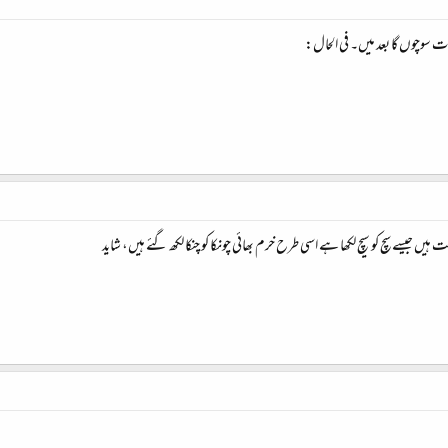
ت سوچوں گا بعد میں۔ فی الحال:
 ہیں جیسے سچ کو سیچ لکھا ہے اسی طرح خرم بھائی چونکا کو چنکا لکھ گئے ہیں، شاید