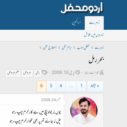
زمرے
اراکین
زمروں میں تلاش
زمرے
محفلِ ادب
بزم سخن
اِصلاحِ سخن
بحرِ رمل
ص
ت
ٹ
ایم اے راجا
اپریل 10، 2008
رمل
عروض
علمِ عروض
ا
ا
ی
پچھلا
1
…
4
5
6
ح
ر
گ
ب
ی
ستمبر 24، 2008
ل
خ
یوں نہ بولو بیچ میں بے کار خرم چپ رہو
ڑ
ا
ی
ب
چل نہ جائے تم پہ بھی تلوار خرم چپ رہو