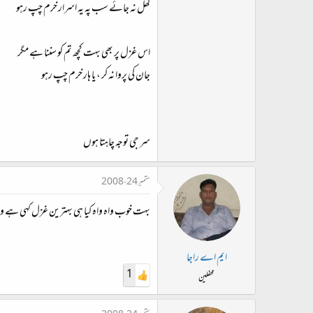
کھل نہ جائے سب پہ یہ اسرار خرم چپ رہو
اس غزل پر بھی بہت کچھ تم کو سننا ہے مگر
جان کی پروا نہ کر ، یا ہار خرم چپ رہو
سر جی توجہ چاہتا ہوں
ستمبر 24، 2008
بہت خوب واہ واہ کیا ہی بہترین غزل کہی ہے وا
ایم اے راجا
1
محفلین