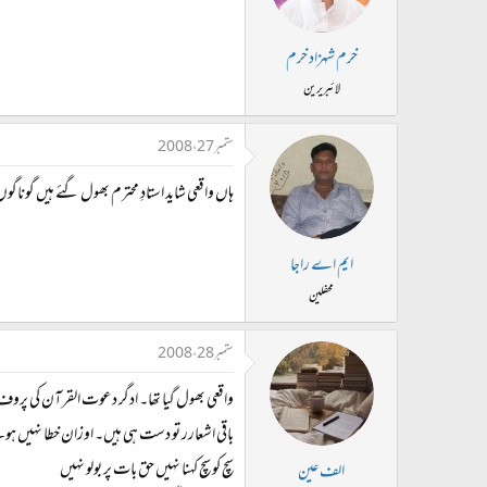
خرم شہزاد خرم
لائبریرین
ستمبر 27، 2008
ہاں واقعی شاید استادِ محترم بھول گئے ہیں گونا
ایم اے راجا
محفلین
ستمبر 28، 2008
واقعی بھول گیا تھا۔ ادگر دعوت القرآن کی پرو
باقی اشعارر تو دست ہی ہیں۔ اوزان خطا نہیں ہو
سچ کو سچ کہنا نہیں حق بات پر بولو نہیں
الف عین