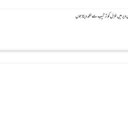
 دیر میں غزل کو ترتیب سے لکھ دیتا ہوں