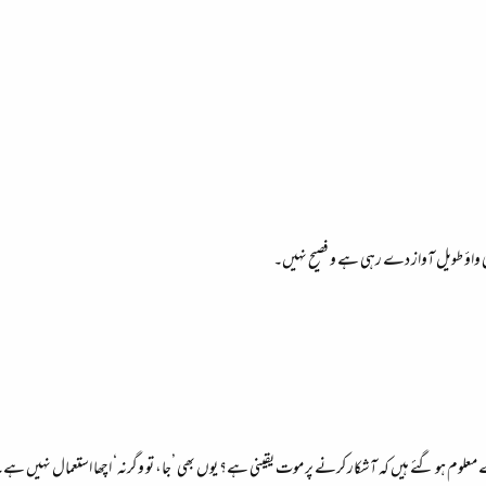
 کی واؤ طویل آواز دے رہی ہے و فصیح نہیں۔
ایسے معلوم ہو گئے ہیں کہ آشکار کرنے پر موت یقینی ہے؟ یوں بھی ’جا، تو وگرنہ‘ اچھا استعمال نہیں ہے