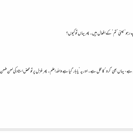
و‘ یعنی ’تم‘ کے افعال ہیں۔ پھر یہاں تو کیوں؟
ے، یہاں بھی ’کرو‘ کا محل ہے۔ اور یہ ’یا ہار‘ کیا ہے واللہ اعلم۔ پھر غزل پر تو محض استاد کی لع