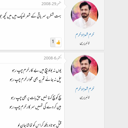
ستمبر 29، 2008
بہت شکریہ سر باقی کے شعر ٹھیک ہیں میں کچھ ہی
خرم شہزاد خرم
1
لائبریرین
اکتوبر 6، 2008
یوں نہ بولو بیچ میں بے کار خرم چپ رہو
چل نہ جائے تم پہ بھی تلوار خرم چپ رہو
خرم شہزاد خرم
سچ کو سچ کہنا نہیں حق بات پر بھی چپ رہو
لائبریرین
بین کر دے گی تمہیں سرکار خرم چپ رہو
قتل ہوتا دیکھ کر اس کو تماشا جان لو