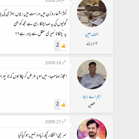
ستمبر 24، 2008
اکثر اشعار وزن میں درست ہیں، یوں بہتری کی با
گولیوں کی یہ صدا چنکا رہی ہے مجھ کو بھی
یہ ’چنکانا‘ میری عقل سے باہر ہے؟؟
الف عین
لائبریرین
2
ستمبر 24، 2008
اعجاز صاحب، میں اوپر عرض کر چکا ہوں کہ ٹائپو بہت
ایم اے راجا
2
محفلین
ستمبر 27، 2008
سر جی انتظار کچھ زیادہ نہیں ہو گیاکیا