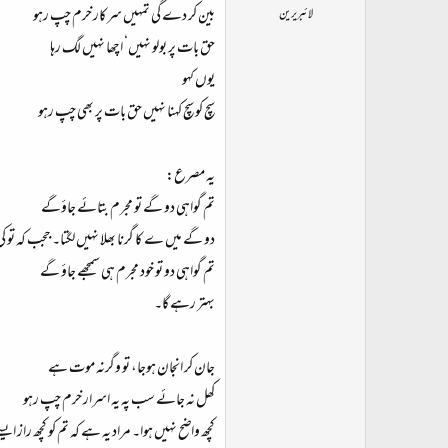
بین کر دے گی تمہیں سرکار خرم چپ رہو
لائبریرین
حق بات پر بولو نہیں‘ اچھا نہیں لگ رہا
یوں کہو
سچ کو سچ کہنا نہیں حق بات پر بھی چپ رہو
یہ مصرع:
تم گواہی دو گے تو مجرم بتائے جاؤگے
دو گے میں ے کا گرنا بھلا نہیں لگتا۔ ججب کہ تو
تم گواہی دو تو خود مجرم ہی سمجھے جاؤ گے
بہتر رہے گا۔
جان کر انجان ہوجا، تو وگرنہ موت ہے
کھل نہ جائے سب پہ یہ اسرار خرم چپ رہو
کچھ واضح نہیں ہوا۔ مراد یہ ہے کہ تم کو کچھ راز 