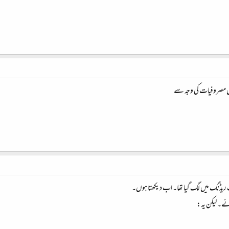
گوں مصروفیات کی وجہ سے
ف ریڈنگ میں لگ گیا تھا۔ اب دیکھتا ہوں۔
ئے۔ لیکن یہ: