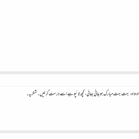
ہ واہ، بہت بہت مبارک ہو جانی بھائی، کچھ ٹائپو ہے اسے درست کر لیں۔ شکریہ۔