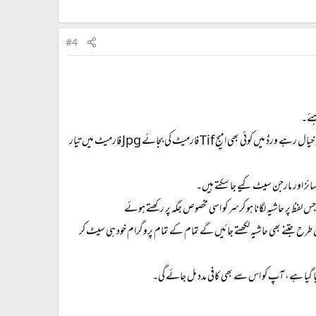
#4
ہئے۔
• ورڈ میں ہیڈر والے حصہ پر ڈبل کلک کرنے سے ماسٹر پیج میں چلے جاتے ہیں وہاں چاہیں ٹیکسٹ لکھ لیں چاہیں کوئی امیج لگا لیں سب ممکن ہے۔ البتہ یہ خیال رہے ورڈ میں کوئی بھی امیج Tif فارمیٹ کی بجائے Jpg فارمیٹ میں تیار
ئز اور مارجن سیٹ کیے جا سکتے ہیں۔
لفظ پر حاشیہ لگانا ہو کرسر کو اسی مخصوص جگہ پر رکھتے ہوئے
۔ اس طرح جتنے بھی حاشیہ لکھتے جائیں گے تمام کے تمام پروگرام خود ہی سیٹ کر
ا گیا ہے، آپ کو اس سے بھی کافی مدد مل جائے گی۔