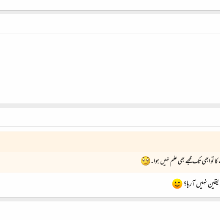
 تو ابھی تک مجھے بھی علم نہیں ہوا۔
یقین نہیں آرہا؟