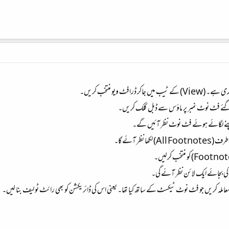
 گئے فٹ نوٹ نمبر پر ماؤس سے ڈبل کلک کریں۔
پنے لگائے ہوئے فٹ نوٹ نظر آئیں گے۔
نظر آئے گا۔
ی بجائے ایک لائن نظر آئے گی۔
لہ کریں جو فٹ نوٹ ٹیکسٹ کے ساتھ کیا تھا۔ یعنی اس کی ڈائریکشن کو بھی رائٹ ٹو لیف بنا لیں۔