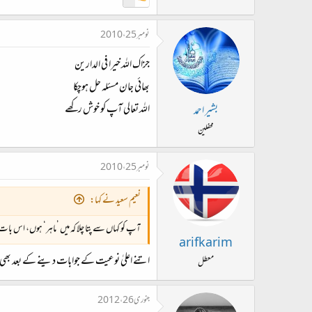
نومبر 25، 2010
جزاک اللہ خیرا فی الدارین
بھائی جان مسئلہ حل ہوچکا
اللہ تعالی آپ کو خوش رکھے
بشیر احمد
محفلین
نومبر 25، 2010
نعیم سعید نے کہا:
آپ کو کہاں سے پتا چلا کہ میں ’ماہر‘ ہوں، اس بات کا
arifkarim
اتنے اعلیٰ نوعیت کے جوابات دینے کے بعد بھی 
معطل
جنوری 26، 2012