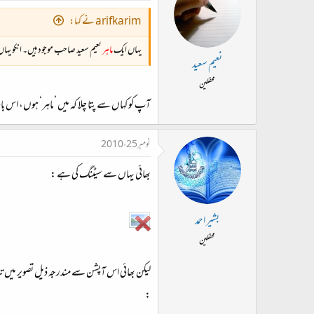
arifkarim نے کہا:
یہاں ایک
ماہر
نعیم سعید صاحب موجود ہیں۔ انکو یہاں ب
نعیم سعید
محفلین
آپ کو کہاں سے پتا چلا کہ میں ’ماہر‘ ہوں، اس بات
نومبر 25، 2010
بھائی یہاں سے سیٹنگ کی ہے :
بشیر احمد
محفلین
: