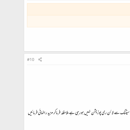
#10
وب تبدیلی نمبر 2 ہے یعنی لائن رائٹ جانب چلی جائے لیکن اس سیٹنگ سے لائن ری پوزیشن نہیں ہورہی ہے ملاحظہ فرماکر مزید رہنمائی فرمائیں