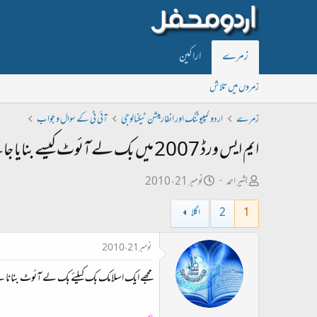
زمرے
اراکین
زمروں میں تلاش
زمرے
اردو کمپیوٹنگ اور انفارمیشن ٹیکنالوجی
آئی ٹی کے سوال و جواب
ایم ایس ورڈ 2007 میں بک لے آئوٹ کیسے بنایا جائے ؟
ص
ت
بشیر احمد
نومبر 21، 2010
ا
ا
1
2
اگلا
ح
ر
ب
ی
نومبر 21، 2010
ل
خ
مجھے ایک اسلامک بک کیلئے بک لے آئوٹ بنانا 
ڑ
ا
ی
ب