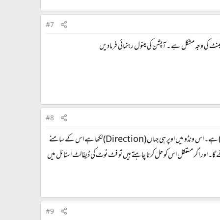
#7
#8
بھائی جان کس نے کہا ہے کہ فٹ نوٹ اور اینڈ نوٹ میں تلاش کریں، یہ آپشن تو پیرا گراف سیٹنگ میں ملے گا۔ جس کی شارٹ کی (Ctrl+Alt+P) ہے۔ اس ونڈو میں اوپر ہی جہاں (Direction) لکھا ہے اس کے سامنے
Rig) منتخب کرنے سے آپ کا یہ مسئلہ حل ہوجائے گا۔ اور اگر مستقل اس کو حل کرنا چاہتے ہیں تو فٹ نوٹ کی ڈیفالٹ اسٹائل میں
#9