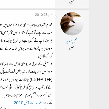
محفلین
نومبر 23، 2010
محترم بشیر احمد صاحب! ابھی کچھ اہم کاموں میں
سب سے پہلے تو آپ کو مشورہ دوں گا کہ آفس 2010 پر منتقل ہوجائیں۔ اردو کے استعمال کے لیے یہ زیادہ بہتر ہے۔
جو نمونہ آپ نے دکھایا ہے اس طرح کی بک ورڈ میں 
نعیم سعید
محفلین
کر کے لگائیں۔
• اسکیل کے بیرنی حصہ (یعنی مارجن سے باہر کا
• ورڈ میں حوالہ جات کو حاشیہ (یعنی فٹ نوٹ) کی 
(Ctrl+Alt+F) کی شارٹ کی دبائ
لے گا۔ آپ کو ان پيج كي طرح کوئی اضافی محنت ن
اس کے علاوہ القلم فورم پر محترم راجہ صاحب نے
لنک:
مائیکروسافٹ آفس 2010