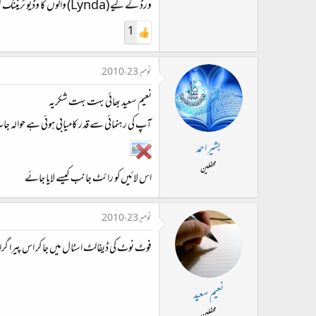
ورڈ کے لیے (Lynda) والوں کا وڈیو ٹریننگ کورس بھی ہے جو آسانی سے نیٹ سے مل جاتا ہے۔ مجھے ورڈ سیکھنے میں اس سے کافی مدد ملی تھی۔
1
نومبر 23، 2010
نعیم سعید بھائی بہت بہت شکریہ
آپ کی رہنمائی سے قدر کامیابی ہوئی ہے حوالہ جات
بشیر احمد
محفلین
اس لائیں کو رائٹ جانب کیسے لایا جائے
نومبر 23، 2010
فوٹ نوٹ کی ڈیفالٹ اسٹال میں جا کر اس پیرا گر
نعیم سعید
محفلین