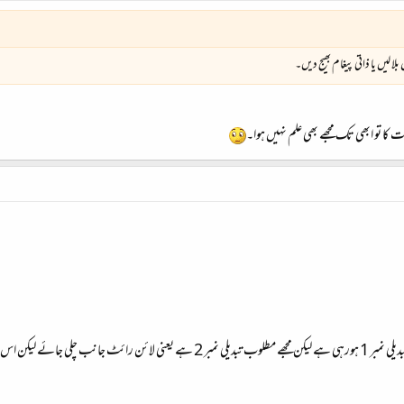
لا لیں یا ذاتی پیغام بھیج دیں۔
 کا تو ابھی تک مجھے بھی علم نہیں ہوا۔
لیکن بھائی اس آپشن سے مندرجہ ذیل تصویر میں تبدیلی نمبر 1 ہورہی ہے لیکن مجھے مطل