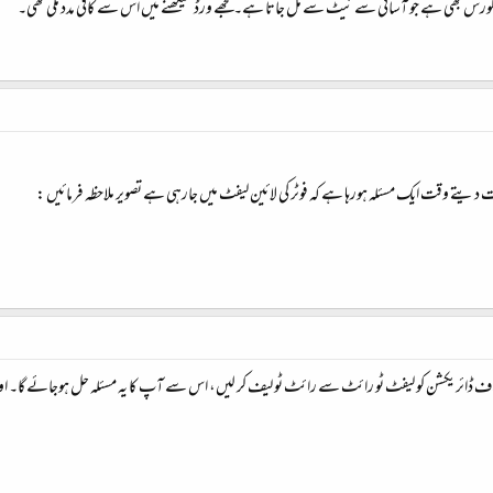
 دیتے وقت ایک مسئلہ ہورہا ہے کہ فوٹر کی لائین لیفٹ میں جارہی ہے تصویر ملاحظہ فرمائیں :
اف ڈائریکشن کو لیفٹ ٹو رائٹ سے رائٹ ٹو لیف کر لیں، اس سے آپ کا یہ مسئلہ حل ہوجائے گا۔ اور 