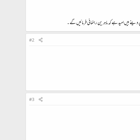
دینے ہیں امید ہے کہ ماہرین رہنمائی فرمائیں گے ۔
#2
#3