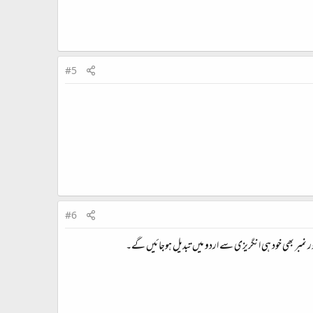
#5
#6
نمبر بھی خود ہی انگریزی سے اردو میں تبدیل ہوجائیں گے۔