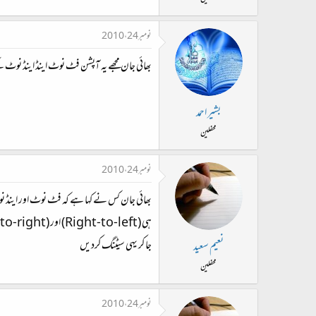
نومبر 24، 2010
بھائی جان مجھے یہ آپشن فٹ نوٹ اینڈ اینڈ نوٹ کے ڈائلاگ باکس میں نہیں مل رہا میں ورڈ 2007 ہی یوزکررہاہوں
بشیر احمد
محفلین
نومبر 24، 2010
جا کر یہی سیٹنگ کردیں
نعیم سعید
محفلین
نومبر 24، 2010