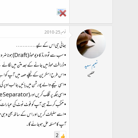
نومبر 25، 2010
بھائی جی اس کے لیے …………
• سب سے تو ورڈ کا ویو موڈ (Draft) ہونا ضروری ہے۔ (View) کے ٹیب میں جاکر ڈرافٹ ویو منتخب کریں۔
• ڈرافٹ موڈ میں جانے کے بعد متن میں لگائے
نعیم سعید
• اس طرح اسکرین کے نچلے حصہ میں آپ کو ا
محفلین
• اسی نیچے والے پورشن میں بائیں جانب اوپر کی طرف (All Footnotes) لکھا 
• اسی جگہ پر کلک کریں اور (Footnote Separator) کو منتخب کرلیں۔
• منتخب کرتے ہی آپ کو فوٹ نوٹ کی عبارات ک
• اسے سلیکٹ کریں اور اس کے ساتھ بھی وہی معام
آپ کا مسئلہ حل ہوجائے گا۔
2