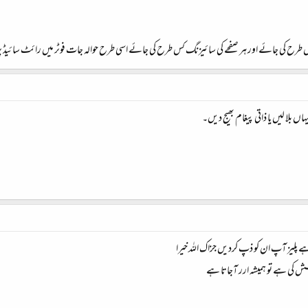
رح کی جائے اور ہر صفحے کی سائیزنگ کس طرح کی جائے اسی طرح حوالہ جات فوٹر میں رائٹ سائیڈ پر 
ں بلا لیں یا ذاتی پیغام بھیج دیں۔
 پلیز آپ ان کو ذپ کردیں جزاک اللہ خیرا
کی ہے تو ہمیشہ ارر آجاتا ہے