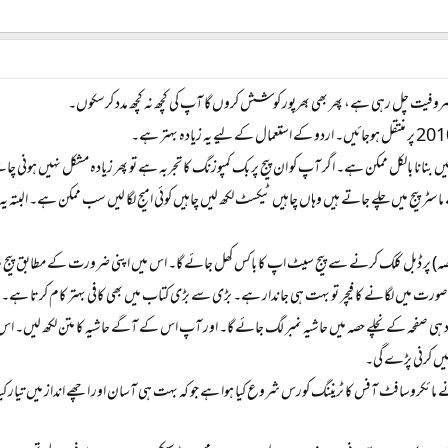
 مصروفیت چل رہی ہے، پھر بھی بھرپور کوشش کروں گا آپ کی کچھ نہ کچھ مدد کرسکوں۔
بنانا بالکل ممکن ہے۔ اگر آپ کو ان پیج پر بک کمپوزنگ کا تجربہ ہے تو پھر زیادہ مشکل نہیں ہونی چا
 حصہ) پر ڈبل کلک کرنے سے پیج سیٹ اپ کا باکس کھل جائے گا۔ اس میں اپنی ضرورت کے مطابق پیج سا
صورت میں لگانے کا فیچر تو بہت ہی جاندار ہے۔ بڑی سے بڑی کتاب میں بھی کافی بہتر کام کرتا ہے۔ جس 
یں خود بہ خود ہی صفحہ کے نچلے حصہ میں حاشیہ نمبر لگ جائے گا۔ اور آپ اس کے آگے حاشیہ کا متن لکھ لیں
ہیں کرنی پڑے گی۔
 مائکروسافٹ آفس کا ٹریننگ کورس شروع کیا ہوا ہے جو کہ بہت ہی آسان اور اچھے انداز میں تیار کی