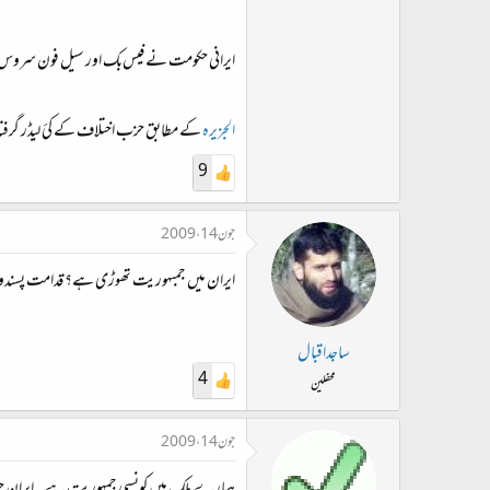
ایرانی پولیس نے مظاہرین کو روکنے کے لیے بڑی پی
ایرانی حکومت نے فیس‌بک اور سیل فون سروس ب
ایران سے ملنے والی اطلاعات کے مطابق تہران ا
الجزیرہ
کے مطابق حزب اختلاف کے کئ لیڈر گرفتا
9
جون 14، 2009
ایران میں جمبہوریت تھوڑی ہے؟ قدامت پسندوں 
ساجداقبال
4
محفلین
جون 14، 2009