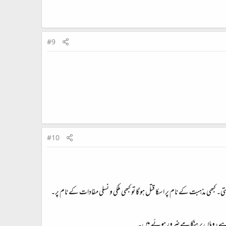
#9
#10
ھی مذہبت کے نام پر اسکا قتل ہو گا تو کبھی ملکی و نسلی مفادات کے نام پر۔
گڑھ ہے، وہاں پر ہنگامے ضرور ہوئے ہیں۔