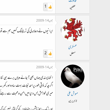
طالوت
1
محفلین
جون 14، 2009
ایرانیوں نے دھاندلی کی ٹرینینگ کہیں ہم سے تو 
عسکری
2
معطل
جون 14، 2009
انتہا پسندی جہاں بھی آ جائے وہاں برے ہی نتا
اگرچہ کہ ذاتی طور پر احمد نجات بہت سادہ اور کھر
میری خواہش بس دنیا میں امن ومحبت سے رہنے کی ہ
مہوش علی
لائبریرین
اور زیک، اپوزیشن رہنماؤوں کو گرفتار نہیں کیا گ