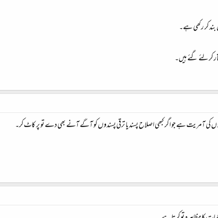
مانے پر کارروائی شروع کر رکھی ہے۔موٹر سائیکلوں پر سوار پولیس کے دستے شہر سے مظاہرین کو گرفتار کر رہے 
ند کر رکھی ہے۔
ور دوسرے کئی شہروں میں مظاہرے ہوئے ہیں۔
ر کر لئے گئے ہیں۔
کی آمریت ہے جو اگر کبھی اصلاح پسند یا ترقی پسندوں کو آگے آنے بھی دے تو پر کاٹ کر۔