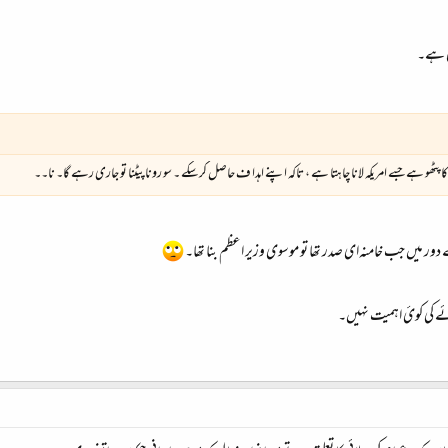
ائ ہے۔
ا پٹھو ہے جسے امریکہ لانا چاہتا ہے ، تاکہ اپنے اہدا ف حاصل کرسکے ۔ سو رونا پیٹنا تو جاری رہے گا۔ نا۔۔
 دور میں جب خامنہ‌ای صدر تھا تو موسوی وزیر اعظم بنا تھا۔
ے کی کوئ اہمیت نہیں۔