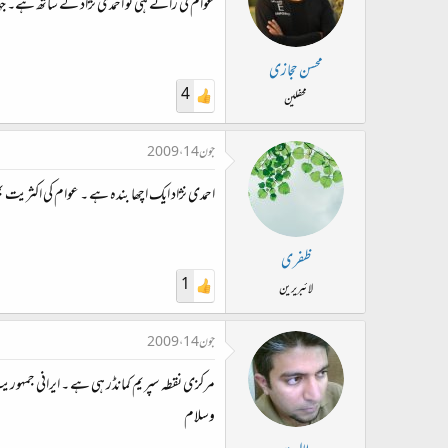
عوام کی رائے ہی تو احمدی نژاد کے ساتھ ہے۔ جہا
محسن حجازی
4
محفلین
جون 14، 2009
احمدی نژاد ایک اچھا بندہ ہے ۔ عوام کی اکثریت 
ظفری
1
لائبریرین
جون 14، 2009
مرکزی نقطہ سپریم کمانڈر ہی ہے ۔ ایرانی جمہوری
وسلام