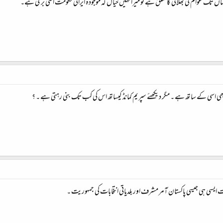
ں تک عوام کی بھلائي کا تعلق ہے تو میرا نہیں خیال کہ موجودہ ایرانی حکومت اتنی بری ہے۔
بھی اسی کے ساتھ ہے ۔ مگر دیکھئے سپریم کمانڈ کیساتھ اس کی کب تک بنی رہتی ہے ۔ ؟
ت ایسی ہی جیسی پاکستان آمر مشرف اور بلدیاتی انتخابات کی جمہوریت ۔