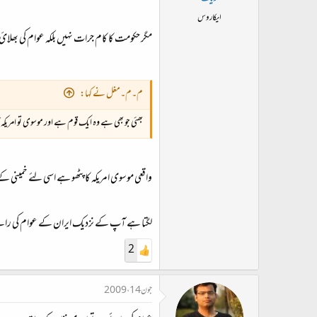
ایکاروس
مگر حکومت کا کام جرات نہیں بلکہ عوام کی بھل
م۔م۔مغل نے کہا:
بھئی جو بھی ہے وہ ایک قوم ہے اور موسوی تو امریکہ ک
واقعی موسوی امریکہ کا پٹھو ہے اسی لئے خمینی کے
لگتا ہے آپ کے نزدیک ایران کے عوام کی رائ
2
جون 14، 2009