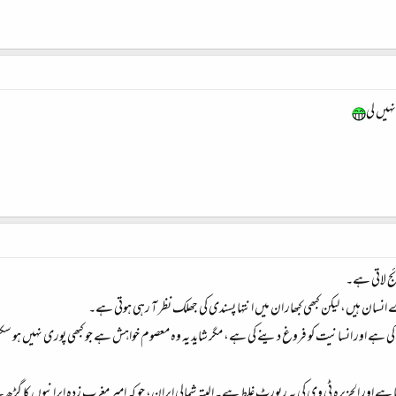
نہیں لی
ئج لاتی ہے۔
ے انسان ہیں، لیکن کبھی کبھار ان میں انتہا پسندی کی جھلک نظر آ رہی ہوتی ہے۔
ے اور انسانیت کو فروغ دینے کی ہے، مگر شاید یہ وہ معصوم خواہش ہے جو کبھی پوری نہیں ہو سکتی۔ کب
یا ہے اور الجزیرہ ٹی وی کی یہ رپورٹ غلط ہے۔ البتہ شمالی ایران، جو کہ امیر مغرب زدہ ایرانیوں کا 