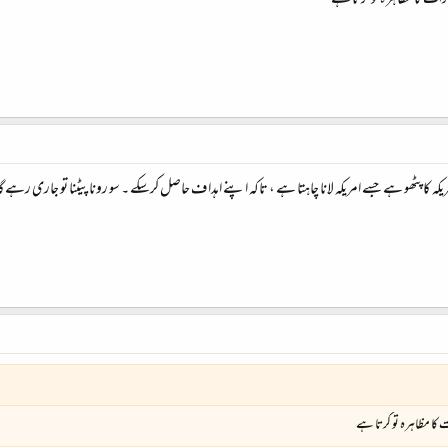
ت کا مظاہرہ تو کرتا ہے
ہ کا پٹھو ہے جسے امریکہ لانا چاہتا ہے ، تاکہ اپنے اہدا ف حاصل کرسکے ۔ سو رونا پیٹنا تو جاری رہے گ
ا مظاہرہ تو کرتا ہے