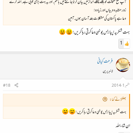
آپ تلخ حقیقت کو ہلکے پهلکے انداز میں بیان کرنا جانتے ہیں باسم. اور یہ بہت بڑی خوبی ہے. اللہ کرے
زور مشاہدہ و بیاں اور زیادہ!
دعا ہے پاکستان کی مشکلات جلد آسان ہوں. آمین
بہت شکریہ اپیا!بس یونہی دعا کرتی رہا کریں !
1
فرحت کیانی
لائبریرین
ستمبر 1، 2014
#18
بھلکڑ نے کہا:
بہت شکریہ اپیا!بس یونہی دعا کرتی رہا کریں !
ان شاءاللہ