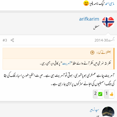
ماہی احمد
ٹیگ نامہ پلیز
arifkarim
معطل
اگست 30، 2014
#3
بھلکڑ نے کہا:
نظر شہ سُرخی میں نظر آنے والے لفظ "
آمریت
" پر کافی دیر جمی رہی ۔
آمریت چاہے عسکری ہو یا شہری، ہوتی تو آمریت ہی ہے۔ حیرت انگیز طور پر اسبار مُلک کی بقا
کی جنگ اسمبلیوں کی بجائے سڑکوں پر لڑی جا رہی ہے۔
2
1
سید زبیر