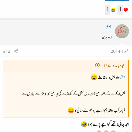
1
1
بھلکڑ
لائبریرین
ستمبر 1، 2014
#12
امجد میانداد نے کہا:
بھلکڑ
واہ بھئی واہ شابشے
یعنی اگلے بار کے لکھاری آف دی محفل کے اکھاڑے کی تیاری زورو شور سے جاری ہے
تو پھر کب داخلہ بھجوا رہے ہو چھوٹے بھائی کا
امجدبھائی! کتھے گواچے پڑے ہو؟