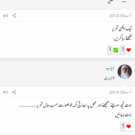
محفلین
اگست 30، 2014
#4
ایک اچھی تحریر
لکھتے رہا کریں
1
1
نایاب
لائبریرین
اگست 30، 2014
#5
بہت کچھ سوچنے سمجھنے اور عمل پہ ابھارتی اک خوبصورت حسب حال تحریر ۔۔۔۔۔۔۔
بہت دعائیں
1