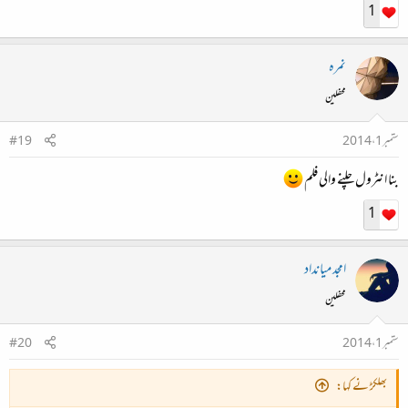
1
نمرہ
محفلین
ستمبر 1، 2014
#19
بنا انٹرول چلنے والی فلم
1
امجد میانداد
محفلین
ستمبر 1، 2014
#20
بھلکڑ نے کہا: