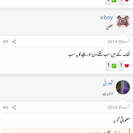
x boy
محفلین
اگست 30، 2014
#8
تھک گئے ہیں سب کتنے دن اور چلے گا یہ سب
1
1
قیصرانی
لائبریرین
اگست 31، 2014
#9
معلوماتی تحریر