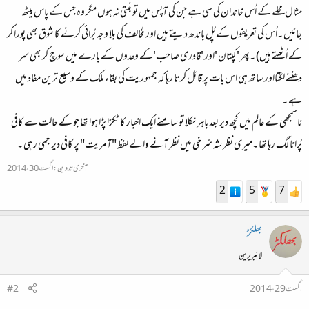
مثال محلے کے اُس خاندان کی سی ہے جن کی آپس میں تو بنتی نہ ہوں مگر وہ جس کے پاس بیٹھ
جائیں ۔اُس کی تعریفوں کے پُل باندھ دیتے ہیں اور مُخالف کی بلا وجہ بُرائی کرنے کا شوق بھی پورا کر
کے اُٹھتے ہیں) ۔پھر 'کپتان 'اور 'قادری صاحب'کے وعدوں کے بارے میں سوچ کر بھی سر
دھننے لگتااور ساتھ ہی اس بات پر قائل کرتا رہا کہ جمہوریت کی بقاء ملک کے وسیع ترین مفاد میں
ہے ۔
ناسمجھی کے عالم میں کچھ دیر بعد باہر نکلا تو سامنے ایک اخبار کا ٹکڑا پڑا ہوا تھا جو کے حالت سے کافی
پُرانا لگ رہا تھا ۔میری نظر شہ سُرخی میں نظر آنے والے لفظ "آمریت" پر کافی دیر جمی رہی ۔
آخری تدوین:
اگست 30، 2014
2
5
7
بھلکڑ
لائبریرین
اگست 29، 2014
#2