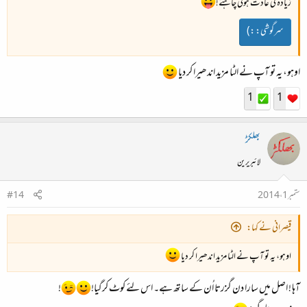
زیادہ کی عادت ہونی چاہئے!
سرگوشی:
:)
اوہو، یہ تو آپ نے الٹا مزید اندھیرا کر دیا
1
1
بھلکڑ
لائبریرین
ستمبر 1، 2014
#14
قیصرانی نے کہا:
اوہو، یہ تو آپ نے الٹا مزید اندھیرا کر دیا
آہا ! اصل میں سارا دن گزرتا اُن کے ساتھ ہے۔ اس لئے کوٹ کرگیا!
!