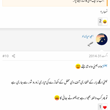
،اب کہ ایک چُٹکی کا سہارا لینا پڑا۔
نسوار؟
2
امجد میانداد
محفلین
اگست 31، 2014
#10
بھلکڑ
واہ بھئی واہ شابشے
یعنی اگلے بار کے لکھاری آف دی محفل کے اکھاڑے کی تیاری زورو شور سے جاری ہے
تو پھر کب داخلہ بھجوا رہے ہو چھوٹے بھائی کا
1