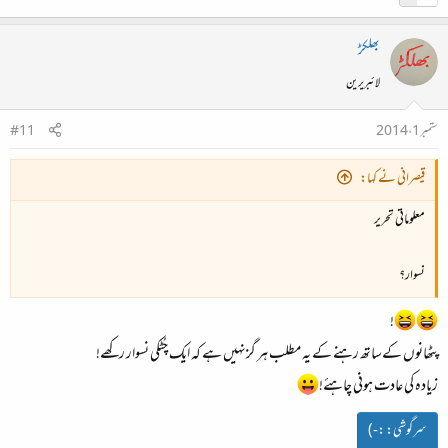
بھلکڑ
لائبریرین
ستمبر 1، 2014
#11
قیصرانی نے کہا:
معلوماتی تحریر
نسوار؟
!
پٹھانوں کےساتھ رہنے کے یہ مطلب ہر گزنہیں ہے کہ ایک چُٹکی نسوار رکھے!
زیادہ کی عادت ہونی چاہئے!
سرگوشی:
:-)