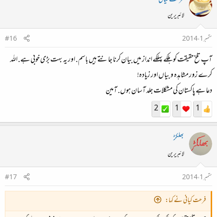
لائبریرین
ستمبر 1، 2014
#16
آپ تلخ حقیقت کو ہلکے پهلکے انداز میں بیان کرنا جانتے ہیں باسم. اور یہ بہت بڑی خوبی ہے. اللہ
کرے زور مشاہدہ و بیاں اور زیادہ!
دعا ہے پاکستان کی مشکلات جلد آسان ہوں. آمین
2
1
1
بھلکڑ
لائبریرین
ستمبر 1، 2014
#17
فرحت کیانی نے کہا: