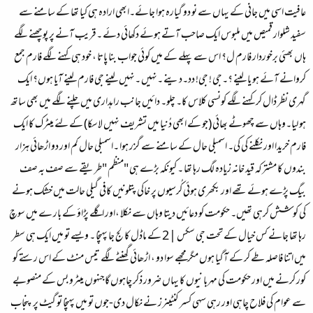
عافیت اسی میں جانی کے یہاں سے نو دو گیارہ ہوا جائے۔ابھی ارادہ ہی کیا تھا کے سامنے سے
سفید شلوار قمیص میں ملبوس ایک صاحب آتے ہوئے دکھائی دئے ۔قریب آنے پر پوچھنے لگے
ہاں بھئی برخوردار فارم ل؟ اس سے پہلے کے میں کوئی جواب بنا پاتا ، خود ہی کہنے لگے فارم جمع
کروانے آئے ہو یا لینے ؟۔جی ! جی! دد۔دینے ۔نہیں ۔نہیں لینے جی فارم لینے آیا ہوں؟ ایک
گہری نظر ڈال کر کہنے لگے کونسی کلاس کا۔ چلو۔ دائیں جانب راہداری میں چلنے لگے میں بھی ساتھ
ہو لیا۔وہاں سے چھوٹے بھائی (جو کے ابھی دُنیا میں تشریف نہیں لاسکا) کے لئے میٹرک کا ایک
فارم خریدا اور نکلنے کی کی۔ اسمبلی حال کے سامنے سے گزر ہوا ۔اسمبلی حال کم اور دو اڑھائی ہزار
بندوں کا مشترکہ قید خانہ زیادہ لگ رہا تھا ۔ کیونکہ بڑے ہی "منظم "طریقے سے صف بہ صف
بیگ پڑے ہوئے تھے اور بکھری ہوئی کُرسیوں پر خاکی پتلونیں کافی گیلی حالت میں خشک ہونے
کی کوشش کرہی تھیں۔ حکومت کو دعائیں دیتا وہاں سے نکلا ،اور اگلے پڑاؤ کے بار ے میں سوچ
رہا تھا جانے کس خیال کے تحت جی سکس |2 کے ماڈل کالج جا پہنچا ۔ ویسے تو میں ایک ہی سطر
میں اتنا فاصلہ طے کر کے آگیا ہوں مگر مجھے سوا دو ، اڑھائی گھنٹے لگے تیس منٹ کے اس رستے کو
کور کرنے میں اور حکومت کی مہربانیوں کا یہاں ضرور ذکر چاہوں گاجنہوں میٹرو بس کے منصوبے
سے عوام کی فلاح چاہی اور رہی سہی کسر کنٹینرز نے نکال دی-جوں تو میں پہنچا تو گیٹ پر پنجاب