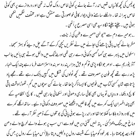
پولیس کی کچھ گاڑیاں تھیں اندر آنے جانے پر کوئی خاص روک ٹوک نہ تھی اور دروازے پربھی کوئی
خاص پہرا نہ تھا ۔ داخلے سامنے والی دیوار کافی خوبصورتی سے منقش ہے اور مختلف نظمیں لکھی
ہوئی ہیں ۔چلتے چلتے نگاہ سیدھی اسی مصرع پر اُٹھی ۔
؎ہو میرے دم سے "
یونہی
"میرے وطن کی زینت۔
مگر جانے کیوں باقی پڑھنے کی بجائے میں نے نظریں نیچی کرکے آگے چل دینے کو بہتر سمجھا۔
اسکول میں باہر سے ہی گہما گہمی دکھائی دے رہی تھی اوربلڈنگ میں داخل ہوتے ہی بائیں جانب
آڈیٹوریم ہے ۔ ادھر جو نگاہ پڑی تو کم و بیش ہزار پندرہ سو بندہ استراحت فرما رہے چند ایک اخبار
پڑھ رہے تھے کچھ فون پر مصروف تھے ۔ کچھ ٹولوں کی شکل میں گپیں ہانک رہے تھے ۔ مجھے یاد
پڑتاہہے شاید کسی کتاب میں فوجیوں کا ایسا ذکر پڑھا تھا۔ جانے کن سوچوں میں گم،تھوڑا وقت باقی
کالج دیکھا۔ وردیاں تو یہاں بھی کافی ساری دھوئی اور سُکھائی جارہی تھیں ۔ کالج انتظامیہ کے
بھی چند افسران ایک کمرے میں کچھ فائلیں دیکھنے میں مصروف دکھائی دئیے۔ ساتھ اگلے کمرے
میں کا دروازہ ہلکا سا کھُلا ہوا تھا اور اندر پڑے ہوئی پانی کی بوتلوں کے ڈھیر نظر آرہے تھے۔
دماغ میں جنگ چھڑگئی ۔ پتہ نہیں کتنی دیر میں خود سے اس سب پر ہونے والے خرچ والے دھن
کا ذریعہ پوچھتا رہا ۔ پھر خود کو میڈیا کے مثبت رول پر دلیلیں دیتا رہا ( اُس میڈیا کے رول پر جس کی