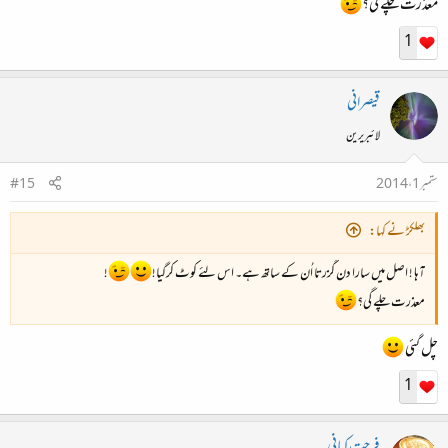
معذرت چلے گی؟
1
قیصرانی
لائبریرین
ستمبر 1، 2014
#15
بھلکڑ نے کہا:
آہا ! اصل میں سارا دن گزرتا اُن کے ساتھ ہے۔ اس لئے کوٹ کرگیا!
!
معذرت چلے گی؟
چل گئی
1
فرحت کیانی