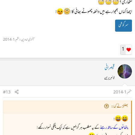
لکھاری ؟
اچھا!کہاں بھجوارہے ہیں داخلہ چھوٹے بھائی کا!
!
سرگوشی
آخری تدوین:
ستمبر 1، 2014
1
قیصرانی
لائبریرین
ستمبر 1، 2014
#13
بھلکڑ نے کہا:
!
پٹھانوں کےساتھ رہنے
کے یہ مطلب ہر گزنہیں ہے کہ ایک چُٹکی نسوار رکھے!