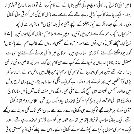
(مین سِٹی) کا رُخ کیا۔ کافی سوچ بچار کی لیکن بنا چائے کے کام کرجائے تو وہ ہمارا دماغ تھوڑی نہ
ہوا۔ سو ایک چائے کا کپ اُنڈیل رہے تھے کے سامنے سے ماڈل کالج کی بس گزرتی ہوئی دکھائی
دی ۔ پھر یکے بعد دیگرے نیوز چینلز کے نیچے چلتی ہوئی چند "پٹیا ں" اور اخبارات کی کچھ
'سُرخیاں ' ایک جھماکے سے ذہن میں آئیں۔ وہیں سے اسلام آباد ماڈل کالج ایف ٹین - |4 کا
رُخ کیا۔ پچھلے تقریباََ دس دنوں سے اسلام آباد کے تعلیمی اداروں کے طالب علم 'نئے پاکستان'
کو لائیو دیکھنے کے لئے "آزادی"منا رہے ہیں۔سو کالج میں داخل ہونے کے لئے چپڑاسی سے
معقول بہانہ بنانا پڑا۔ یہاں پر تو چائے کے کپ سے ہی کام بن گیا۔ ادھر کچھ خاصی رونق نہ تھی
چند اساتذہ تھے لیکن پھر بھی اندر جانے کو من کیا سو ہم ایڈمن بلاک میں داخل ہوئے۔اندر جو نظر
پڑی توآنکھیں ملیں پھر مُڑ کے باہر دیکھا ،اب کہ ایک چُٹکی کا سہارا لینا پڑا۔ میں پوری طرح ہوش
میں تھا اور متجسس طبیعت شاید صحیح جگہ لے آئی تھی۔ اگلے دس منٹ تک تقریباََِ میں سارا کالج
دیکھ چُکا تھا۔ فی الوقت تو یہ کالج کم اور کوئی لانڈری زیادہ لگ رہی تھی ۔کلاس روم تھا نہ کوئی
آڈی ٹوریم ہر طرف مجھے تو کپڑے ہی دکھائی دے رہے تھے ۔ہاں ابھی تک کُل دو بندے دیکھے
تھے ۔ایک بھائی صاحب تو شیشہ ہاتھ میں تھامے تہبند میں کھڑے ڈاڑھی مونڈھ رہے تھے ۔ اور
ایک دوسری منزل پر کپڑے نچوڑتے ہوئے دکھائی دئیے۔اس سے پہلے کوئی باز پرسش ہوتی ،