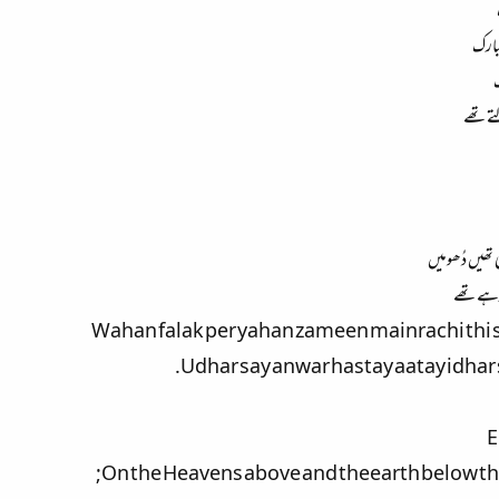
بارک
ک
لتےتھے
 تھیں دُھومیں
ھ رہےتھے
Wahan falak per yahan zameen mainrachi thi
Udhar say anwar hastay aatay idhar
E
On the Heavens above and theearth below the