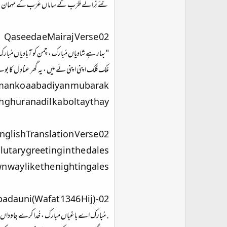
نئے نِرالے طَرَب کے ساماں عَرَب کے مہمان
Qaseeda eMairaj Verse 02
"بہار ہے شادیاں مُبارک ، چمن کو آبادیاں مُبار
مَلک فلک اپنی اپنی لَے میں ، یہ گھر عنادِل کا بو
amanko aabadiyan mubarak
h ghur anadil ka boltay thay.
nglishTranslation Verse 02
utary greeting in the dales;
 way like the nightingales.
dauni(Wafat 1346 Hij) -02
. مُبارک اے باغباں مبارک ، خُدا کرے جاوداں 