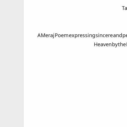
Ta
AMeraj Poem expressing sincere and per
Heaven by the