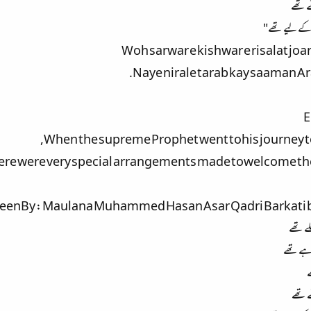
ئے تھے
 کے لیے تھے"
Woh sarwar e kishwar e risalat joa
Naye nirale tarab kay saaman Ar
E
When the supreme Prophet went tohis journey to 
ere were very special arrangements made towelcome the
enBy : Maulana Muhammed Hasan Asar Qadri Barkati ba
لے تھے
رہے تھے
ے
ئے تھے