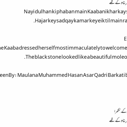
ں بناو کےتھے
Nayi dulhan ki phaban main Kaabanikhar kay
Hajar key sadqay kamar key eik til main 
E
e Kaaba dressed herself mostimmaculately to welcome 
The black stone looked like a beautiful mole
enBy : Maulana Muhammed Hasan Asar Qadri Barkati ba
 کے نِکھرا
ں بناو کےتھے