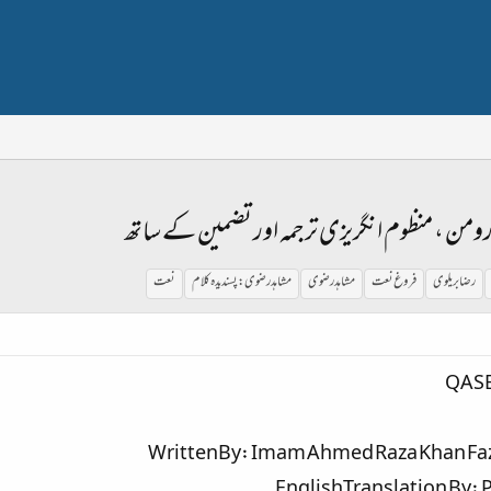
دو ، رومن ، منظوم انگریزی ترجمہ اور تضمین کے ساتھ
رضا بریلوی
فروغ نعت
مشاہدرضوی
مشاہدرضوی:پسندیدہ کلام
نعت
QASE
WrittenBy: Imam Ahmed Raza Khan Fazil
EnglishTranslation By: P