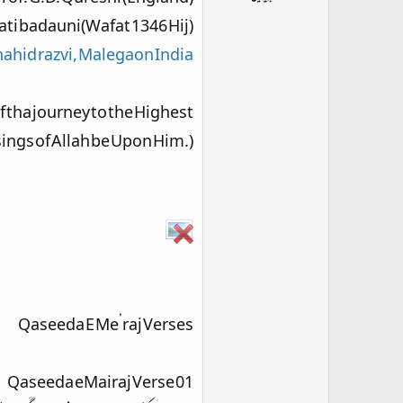
ت
i badauni(Wafat 1346 Hij)
د
ا
hid razvi, Malegaon India
ء
 tha journey to the Highest
ngs of Allah be Upon Him.)
Qaseeda E Me’raj Verses
Qaseeda eMairaj Verse 01