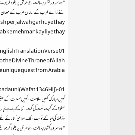
"وہ سرورِ کِشورِ رِسالت ، جو عرش پر جلوہ گَر ہو 
نئے نِرالے طَرَب کے ساماں عَرَب کے مہمان
rsh per jalwah gar huye thay
ab ke mehmankay liye thay.
nglishTranslation Verse 01
the Divine Throne of Allah,
 unique guest from Arabia’
dauni(Wafat 1346 Hij) -01
کہیں مبارک کہیں سلامت ، کہیں مسرّت کے غلغ
صلوٰۃ کے گیت نعت کی گت ، ثنا کے باجے بَجا
وَرَفَعنَا کی بجا کے نوبت ، مَلک سلامی اُتارتے تھ
"وہ سرورِ کِشورِ رِسالت ، جو عرش پر جلوہ گَر ہو