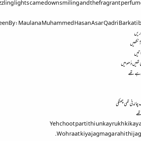
zzling lights came down smiling and thefragrant perfume
enBy : Maulana Muhammed Hasan Asar Qadri Barkati ba
وریں
 آنکھیں
راتیں
 تھیں دُھومیں
ھ رہےتھے
چاندنی تھی چھٹکی
تھے
Yeh choot parti thi unkay rukh kikay 
Woh raat kiya jagmaga rahi thi ja