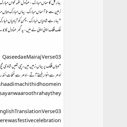
بہارِ گل کا سماں مبارک ، عنادلِ نغمہ خواں مبارک
زمین سے تا آسماں مبارک، یہاں مبارک وہاں م
"بہار ہے شادیاں مُبارک ، چمن کو آبادیاں مُبار
مَلک فلک اپنی اپنی لَے میں ، یہ گھر عنادِل کا بو
Qaseeda eMairaj Verse 03
"وہاں فلک پر یہاں زمیں میں رچی تھیں شادی مچی
اُدھر سے انوار ہنستے آتے ، اِدھر سے نَفحات اُٹ
 shaadi machi thi dhoomein
 say anwaarooth rahay they.
nglishTranslation Verse 03
re was festive celebration;