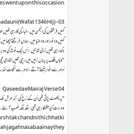
s went up on this occasion.
dauni(Wafat 1346 Hij) –03
کہیں فرشتوں کی انجمن میں ، مُبارکی گارہی تھیں ح
کہیں وہ نور اور وہ ضِیائیں ، جہاں فرشتے بچھائیں
دِکھارہی تھیں نِرالی شانیں ، اُس ایک نوشہ کی دو ب
"وہاں فلک پر یہاں زمیں میں رچی تھیں شادی مچی
اُدھر سے انوار ہنستے آتے ، اِدھر سے نَفحات اُٹ
Qaseeda eMairaj Verse 04
"یہ چُھوٹ پڑتی تھی اُن کے رُخ کی ، کہ عرش تک 
وہ رات کیا جگمگا رہی تھی ، جگہ جگہ نصب آئنے 
arsh tak chandni thi chhatki
gah jagahnasab aainay they.