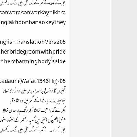
حَجَر کے صدقے کمر کے اِک تِل میں رنگ لاکھو
 sanwara sanwar kay nikhra
ranglakhoon banao key they.
nglishTranslation Verse 05
her bridegroom with pride;
on her charming body’s side.
dauni(Wafat 1346 Hij) -05
تجلّیوں کا وہ رُخ پہ سہرا ، بدن میں وہ نور کا شہانا
سجا سجایا بنا بنایا ، خُدا کے گھر میں وہ شاہ آیا
نظر سے گذرا عجب تماشا ، کہ رنگ پایا یہاں نرالا
"نئی دُلھن کی پھَبَن میں کعبہ ، نِکھر کے سنوراسنور
حَجَر کے صدقے کمر کے اِک تِل میں رنگ لاکھو