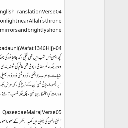
nglishTranslation Verse 04
onlight near Allah’s throne;
mirrors and brightly shone.
dauni(Wafat 1346 Hij) -04
کچھ ایسی اُس شب میں تھی تجلّی ، کہ جابجا نورکی ج
وہ ہر جگہ عالَمِ صفائی ، ہوئی تھی عالَم کی شیشہ بندی
ضِیاے ماہِ عرب جو چمکی ،تو روشنی دُور دُور پھیلی
"یہ چُھوٹ پڑتی تھی اُن کے رُخ کی ، کہ عرش تک 
وہ رات کیا جگمگا رہی تھی ، جگہ جگہ نصب آئنے 
Qaseeda eMairaj Verse 05
"نئی دُلھن کی پھَبَن میں کعبہ ، نِکھر کے سنورا سنور