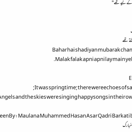
 کے لیے تھے"
ک
لتے تھے
Bahar hai shadiyan mubarak ch
Malak falak apni apni lay main ye
E
It was springtime; there wereechoes of sal
ngels and the skies were singing happysongs in their own
enBy : Maulana Muhammed Hasan Asar Qadri Barkati ba
مُبارک