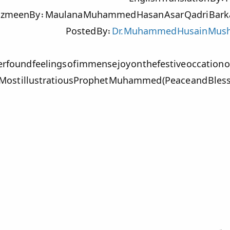
zmeenBy : Maulana Muhammed Hasan Asar Qadri Barkat
Posted By:
Dr. Muhammed Husain Musha
found feelings of immense joy on thefestive occation of
 Most illustratiousProphet Muhammed (Peace and Blessi