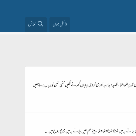
داخل ہوں
تلاش
 تھا - قصیدہ بہاریہ اُودِی اُودِی بَدلیاں گِھرنے لگیں ننھی ننھی بُوندیاں برساچلیں
 یہ ہیں ٹھنڈا ٹھنڈا میٹھا میٹھا پیتے ھم ھیں پلاتے یہ ہیں نزعِ روح میں...