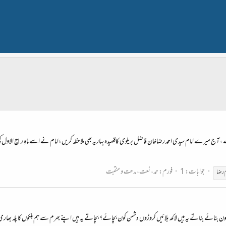
امام سیدی احمد رضاخان فاضل بریلوی کاقصیدہ بہاریہ بھی ملاحظہ کریں ؛ امام نے اسے ماہِ ربیع الاول کی آمدپرلکھا
جوابات: 1
فورم:
حمد، نعت، مدحت و منقبت
رضا
 بنائے بناتے یہ ہیں لاکھ بلائیں کروڑوں دشمن کون بچائے؟ بچاتے یہ ہیں اپنے بھرم سے ہم ہلکوں کا پلہ بھاری بناتے