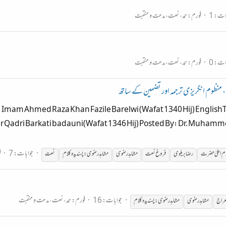
ات: 1
فورم:
حمد، نعت، مدحت و منقبت
ات: 0
فورم:
حمد، نعت، مدحت و منقبت
ومن ، منظوم انگریزی ترجمہ اور تضمین کے ساتھ
mam Ahmed Raza Khan Fazile Barelwi (Wafat 1340 Hij) EnglishTra
dri Barkati badauni(Wafat 1346 Hij) Posted By: Dr. Muhamme
جوابات: 7
ف
م اعلیٰ حضرت
رضا
بریلوی
فروغ نعت
مشاہدرضوی
مشاہدرضوی:پسندیدہ کلام
نعت
جوابات: 16
فورم:
حمد، نعت، مدحت و منقبت
عراج
مشاہدرضوی
مشاہدرضوی:پسندیدہ کلام