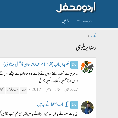
زمرے
اراکین
ٹیگ
رضا بریلوی
قصیدہ بہاریہ (از: امام احمد رضا خان فاضل بریلوی)
رضا
شاعری سے شغف رکھنے والوں نے بڑے عمدہ عمدہ قصیدے دیکھے ہوں گے ، آج میرے 
ندیاں پھرآنکھیں دکھلانے لگیں چھوٹی...
شاہد رضا خان
لڑی
دسمبر 1، 2017
رضا
رضا
بریلوی
کلام
سچی بات سکھاتے یہ ہیں
رضا
⁠⁠سچی بات سکھاتے یہ ہیں سیدھی راہ چلاتے یہ ہیں اپنی بنی ھم آپ بگاڑیں کون