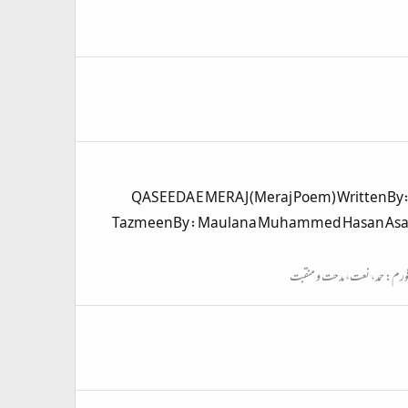
QASEEDA E MERAJ (Meraj Poem) WrittenBy: I
TazmeenBy : Maulana Muhammed Hasan Asar Qa
ورم:
حمد، نعت، مدحت و منقبت