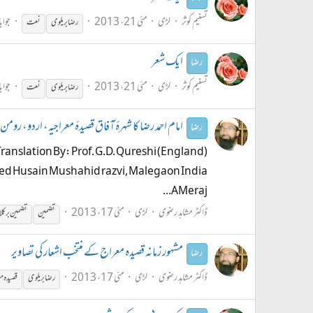
تسنیم کوثر
لڑی
مئی 21، 2013
جواب
رضا
بریلوی
نعت
ایک شعر
رضا
تسنیم کوثر
لڑی
مئی 21، 2013
جواب
رضا
بریلوی
نعت
امام احمد رضا کا شہرۂ آفاق قصیدۂ معراجیہ ، اردو ، ر
رضا
nslation By: Prof. G.D. Qureshi (England)
d Husain Mushahid razvi, Malegaon India
AMeraj...
ڈاکٹر مشاہد رضوی
لڑی
مئی 17، 2013
تضمین
تضمین برکلا
مشہور زمانہ قصیدہ معراج کے منتخب اشعار کی تصاویر
رضا
ڈاکٹر مشاہد رضوی
لڑی
مئی 17، 2013
رضا
بریلوی
قصیدہ م