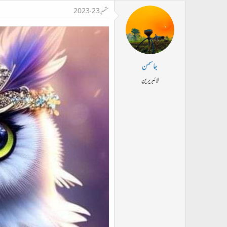
ستمبر 23، 2023
جاسمن
لائبریرین