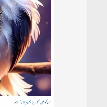
اس کو شاید کبھی اپنا بھی خیال آتا ہو