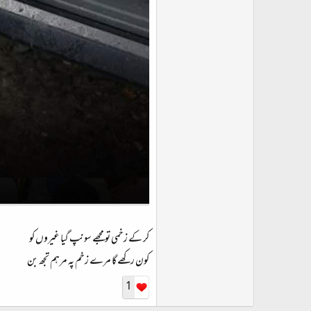
کر کے زخمی تو مجھے سونپ گیا غیروں کو
کون رکھے گا مرے زخم پہ مرہم تجھ بن
1