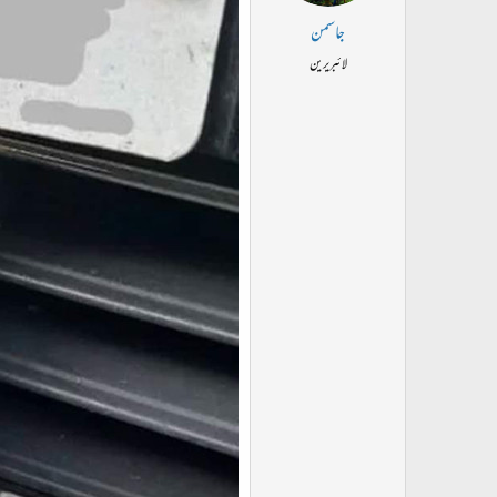
جاسمن
لائبریرین