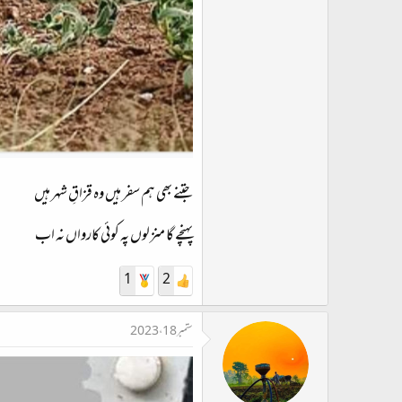
جتنے بھی ہم سفر ہیں وہ قزاقِ شہر ہیں​
پہنچے گا منزلوں پہ کوئی کارواں نہ اب​
1
2
ستمبر 18، 2023