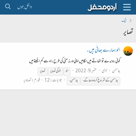
داخل ہوں
ٹیگ
تصایر
الو ہمارے بھائی ہیں۔
کوئی روندے تو اٹھاتے ہیں نگاہیں اپنی ورنہ مٹی کی طرح راہ سے کم اٹھتے ہیں
جاسمن
لڑی
ستمبر 9، 2022
الو
الو کی
تصایر
تصایر
جوابات: 12
فورم:
تصاویر
جاسمن کےشروع کردہ دھاگے،
جاسمن،