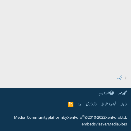
ٹیگ
مہر
اردو جدید
رابطہ
قواعد و ضوابط
راز داری
مدد
R
S
S
®
Media
|
Community platform by XenForo
© 2010-2022 XenForo Ltd.
embeds via s9e/MediaSites