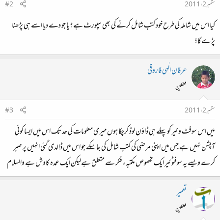
ستمبر 2، 2011
#2
کیا اس میں شاملہ کی طرح خود کتب شامل کرنے کی بھی سپورٹ ہے؟ یا جو دے دیا اسے ہی پڑھنا
پڑے گا؟
عرفان الٰہی فاروقی
محفلین
ستمبر 2، 2011
#3
میں اس سوفٹ وئیر کو پہلے ہی ڈاؤن لوڈ کرچکا ہوں میری معلومات کی حد تک اس میں ایسا کوئی
آپشن نہیں ہے جس میں اپنی مرضی کی کتب شامل کی جا سکے جو اس میں ڈالدی گئی انہیں پر صبر
کرے ویسے یہ سوفٹوئیر ایک مخصوص مکتبہء فکر سے متعلق ہےلیکن ایک عمدہ کاوش ہے والسلام
تعمیر
محفلین