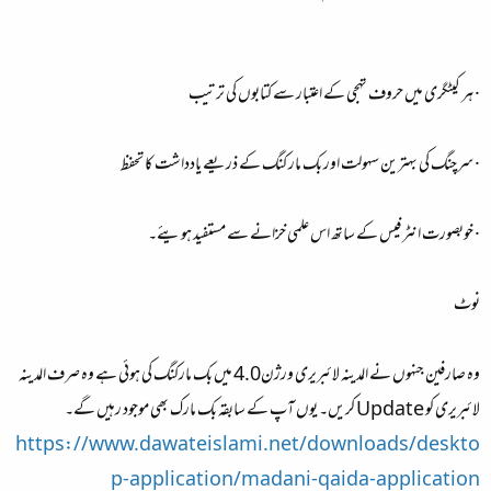
· ہر کیٹگری میں حروف تہجی کے اعتبار سے کتابوں کی ترتیب
· سرچنگ کی بہترین سہولت اور بک مار کنگ کے ذریعے یادداشت کا تحفظ
· خوبصورت انٹر فیس کے ساتھ اس علمی خزانے سے مستفید ہویئے۔
نوٹ
وہ صارفین جنہوں نے المدینہ لائبریری ورژن4.0 میں بک مارکنگ کی ہوئی ہے وہ صرف المدینہ
لائبریری کو Update کریں۔ یوں آپ کے سابقہ بک مارک بھی موجود رہیں گے۔
https://www.dawateislami.net/downloads/deskto
p-application/madani-qaida-application