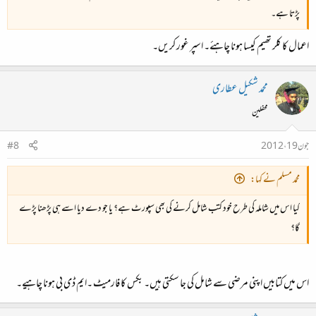
پڑتا ہے۔
اعمال کا کلر تھیم کیسا ہونا چاہئے۔ اسپر غور کریں۔
محمد شکیل عطاری
محفلین
جون 19، 2012
#8
محمد مسلم نے کہا:
کیا اس میں شاملہ کی طرح خود کتب شامل کرنے کی بھی سپورٹ ہے؟ یا جو دے دیا اسے ہی پڑھنا پڑے
گا؟
اس میں کتابیں اپنی مرضی سے شامل کی جا سکتی ہیں۔ بکس کا فارمیٹ ۔ایم ڈی بی ہونا چاہیے۔