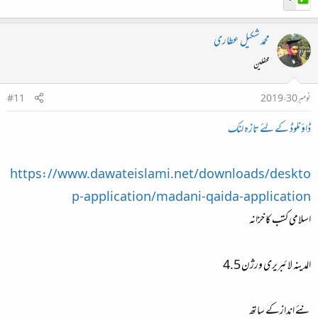
محمد شکیل عطاری
محفلین
نومبر 30، 2019
#11
ڈاؤنلوڈ کے لئے تازہ لنک
https://www.dawateislami.net/downloads/deskto
p-application/madani-qaida-application
اسلامی کتب کا خزانہ
المدینہ لائبریری ورژن 4.5
نئے اندازکے ساتھ