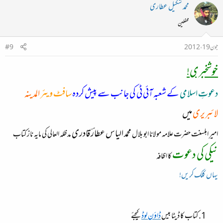
محمد شکیل عطاری
محفلین
جون 19، 2012
#9
خوشخبری!
دعوتِ اسلامی
کے شعبہ آئی ٹی کی جانب سے پیش کردہ
سافٹ ویئر
المدینہ
لائبریری
میں
محمد الیاس عطارؔ قادری
امیرِ اہلسنت حضرت علامہ مولانا ابو بلال
مدظلہ العالی کی مایہ ناز کتاب
نیکی کی دعوت
کا اظافہ
یہاں کلک کریں!
کتاب کا ڈیٹا بیس
ڈاؤن لوڈ
کیجئے