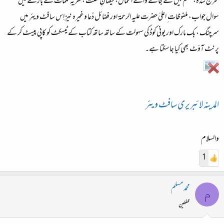
تخریج شدہ، جہنم میں لے جانے والے اعمال، فیضانِ سنت ،کفریہ کلمات کے بارے میں
سوال جواب، ملفوظات ِ اعلیٰ حضرت علیہ الرحمۃ اور فضائل دُعا وغیرہ نیز اِس سافٹ ویئر میں
سرچنگ ، بک مارک اور یونی کوڈ کی سہولت کے ساتھ ساتھ کتاب کے ٹیسکٹ کو کاپی پیسٹ کر کے
پرنٹ آؤٹ بھی کیا جاسکتا ہے۔
المدینہ لائبریری سافٹ ویئر
والسلام
1
محمد مسلم
م
محفلین