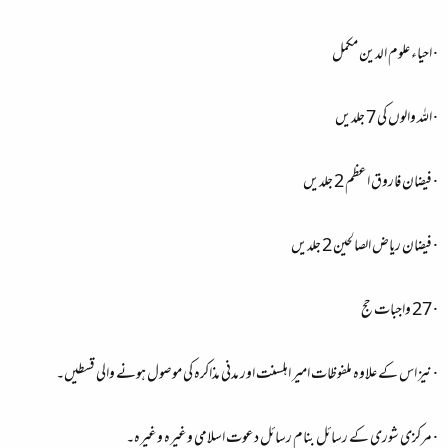
· احیاء علوم الدین مکمل
· اللہ والوں کی 7 جلدیں
· فیضان فاروق اعظم 2 جلدیں
· فیضان ریاض الصالحین 2 جلدیں
· 27 واجبات حج
· نیز اس کے علاوہ ملفوظات امیر اہلسنت اور مدنی مذاکرہ کی موصول ہونے والی قسطیں۔
· مرکزی شوری کے رسائل بنام رسائل دعوت اسلامی وغیرہ وغیرہ۔