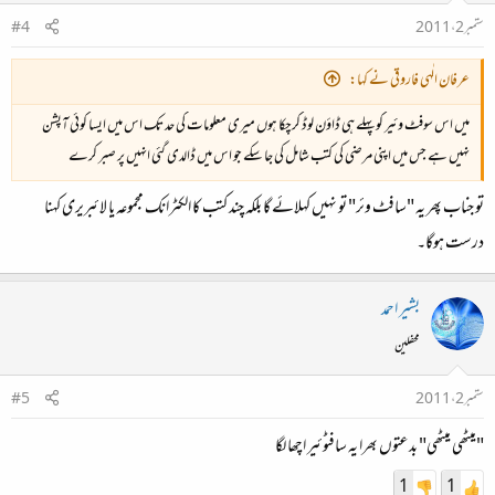
ستمبر 2، 2011
#4
عرفان الٰہی فاروقی نے کہا:
میں اس سوفٹ وئیر کو پہلے ہی ڈاؤن لوڈ کرچکا ہوں میری معلومات کی حد تک اس میں ایسا کوئی آپشن
نہیں ہے جس میں اپنی مرضی کی کتب شامل کی جا سکے جو اس میں ڈالدی گئی انہیں پر صبر کرے
تو جناب پھر یہ "سافٹ وئر" تو نہیں کہلائے گا بلکہ چند کتب کا الکٹرانک مجموعہ یا لائبریری کہنا
درست ہوگا۔
بشیر احمد
محفلین
ستمبر 2، 2011
#5
"میٹھی میٹھی" بدعتوں بھرا یہ سافٹوئیر اچھا لگا
1
1