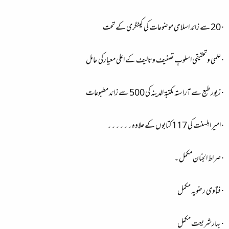
· 20 سے زائد اسلامی موضوعات کی کیٹگری کے تحت
· علمی وتحقیقی اسلوبِ تصنیف وتالیف کے اعلی معیارکی حامل
· زیور طبع سے آراستہ مکتبۃ المدینہ کی 500 سے زائد مطبوعات
· امیر اہلسنت کی 117 کتابوں کے علاوه ۔۔۔۔۔۔
· صراط الجنان مکمل ۔
· فتاوی رضویہ مکمل
· بہارشریعت مکمل