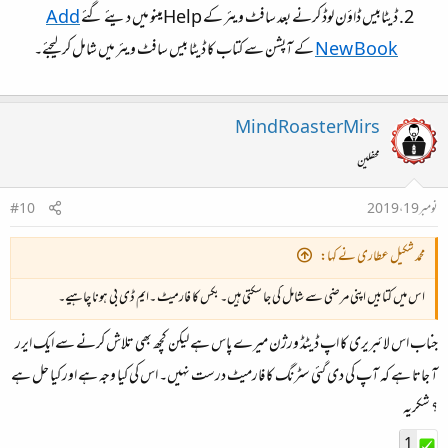
ڈیٹابیس ڈاؤن لوڈ کرنے بعد سافٹ ویئر کے Helpمینو میں دیئے گئے
Add
New Book
کے آپشن سے کتاب کا ڈیٹا بیس سافٹ ویئر میں شامل کرلیجئے۔
MindRoasterMirs
محفلین
نومبر 19، 2019
#10
محمد شکیل عطاری نے کہا:
اس میں کتابیں اپنی مرضی سے شامل کی جا سکتی ہیں۔ بکس کا فارمیٹ ۔ایم ڈی بی ہونا چاہیے۔
جناب اس لائبریری کا اپ ڈیٹڈ ورژن میرے پاس ہے لیکن کچھ بھی تلاش کرنے سے ایک ایرر
آ جاتا ہے کہ آپ کی دی گئی سٹرنگ کا فارمیٹ درست نہیں۔ اس کی کیا وجہ ہے اور کیا حل ہے
؟ شکریہ
1