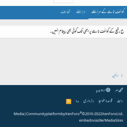
کوائف نامے کے مراسلے
مراسلے
تعارف
ع رفیع کے کوائف نامے پر ابھی تک کوئی بھی پیغام نہیں۔
اراکین
مہر
اردو جدید
رابطہ
قواعد و ضوابط
راز داری
مدد
R
S
S
®
Media
|
Community platform by XenForo
© 2010-2022 XenForo Ltd.
embeds via s9e/MediaSites