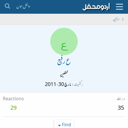
داخل ہوں
اراکین
ع
ع رفیع
محفلین
رکنیت
مارچ 30، 2011
مراسلے
Reactions
29
35
Find