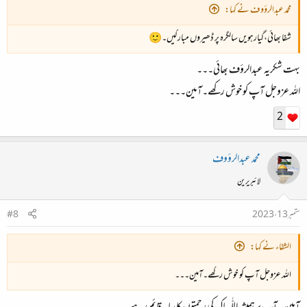
محمد عبدالرؤوف نے کہا:
شفا بھائی،گیارہویں سالگرہ پر ڈھیروں مبارکیں۔🙂
بہت شکریہ عبدالرؤف بھائی۔۔۔
اللہ عزوجل آپ کو خوش رکھے۔آمین۔۔۔
2
محمد عبدالرؤوف
لائبریرین
ستمبر 13، 2023
#8
الشفاء نے کہا:
اللہ عزوجل آپ کو خوش رکھے۔آمین۔۔۔