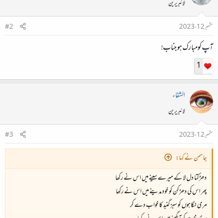
لائبریرین
ستمبر 12، 2023
#2
آپ کومبارک ہو جناب!
1
الشفاء
لائبریرین
ستمبر 12، 2023
#3
جاسمن نے کہا:
دھڑکتا دل لا کے میرے سینے میں اس نے رکھا
پھر اس کی دھڑکن کو خود مدینے میں اس نے رکھا
مری نگاہوں کو سبز گنبد کا خواب دے کر