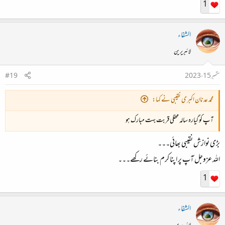
1
الشفاء
لائبریرین
ستمبر 15، 2023
#19
محمد عدنان اکبری نقیبی نے کہا:
آپ کو گیارہ سالہ محفلی قربت بہت مبارک ہو
بڑی نوازش نقیبی بھائی۔۔۔
اللہ عزوجل آپ پر اپنا کرم بنائے رکھے۔۔۔
1
الشفاء