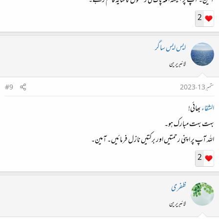
آمین۔ آپ پر ہمیشہ اللّٰه پاک کی رحمتوں کا سایہ قائم رہے۔
2
ایس ایس ساگر
لائبریرین
ستمبر 13، 2023
#9
الشفاء
بھائی!
بہت بہت مبارک ہو۔
اللہ آپ پر اپنی رحمتیں اور برکتیں نازل فرمائیں۔ آمین۔
2
ظفری
لائبریرین