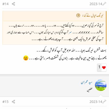
ستمبر 14، 2023
#14
نیرنگ خیال نے کہا:
آج تو سر کی گیارھویں ۔۔۔۔ وہ کیا کہتے ہیں۔۔۔ وہ ۔۔۔۔ یارو۔۔۔۔۔ وہ ۔۔۔۔ ارے ہاں۔۔۔
سالگرہ۔۔۔۔ ہوہوہوہوہو۔۔۔۔
سر
آپ کو گیارہ برس مبارک ہوں۔۔۔ اس حساب سے ہماری اور
آپ کی محفلی عمر قریبا ایک جیسی ہے۔۔۔ آپ چند ماہ چھوٹے رہے۔۔۔۔
بہت شکریہ نیرنگ بھیا۔۔۔ اللہ عزوجل آپ کو خوش رکھے۔۔۔
چھوٹے رہنے میں ہی عافیت ہے۔ بڑوں کی شفقت میسر رہتی ہے۔۔۔
1
سید عمران
محفلین
ستمبر 14، 2023
#15