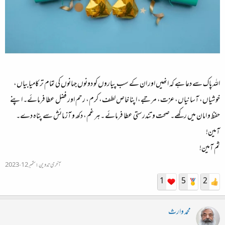
اللہ پاک سے دعا ہے کہ انھیں اور ان کے سب پیاروں کو دونوں جہانوں کی تمام تر کامیابیاں،
خوشیاں، آسانیاں، عزت، مرتبے، اپنا خاص لطف، کرم، رحم اور فضل عطا فرمائے۔ اپنے
حفظ و امان میں رکھے۔ صحت و تندرستی عطا فرمائے ۔ ہر غم، دکھ و آزمائش سے پناہ دے۔
آمین!
ثم آمین!
آخری تدوین:
ستمبر 12، 2023
1
5
2
محمد وارث