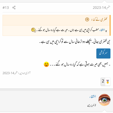
ستمبر 14، 2023
#13
ظفری نے کہا:
یہ
الشفاء
مطب کراچی میں ہی ہے ناں ۔حیرت ہے گیارہ سال ہوگئے ۔
جی ظفری بھائی۔ پچھلے دو اڑھائی سال سے تو کراچی میں ہی ہے۔
سرگوشی
۔ ہمیں بھی حیرت ہوتی ہے کہ گیارہ سال ہو گئے۔۔۔
آخری تدوین:
ستمبر 14، 2023
2
الشفاء
لائبریرین