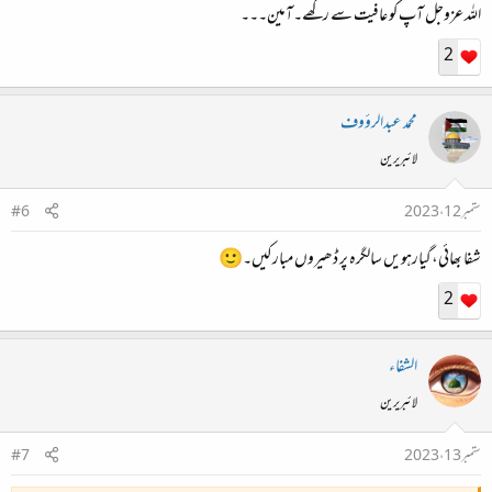
اللہ عزوجل آپ کو عافیت سے رکھے۔آمین۔۔۔
2
محمد عبدالرؤوف
لائبریرین
ستمبر 12، 2023
#6
شفا بھائی،گیارہویں سالگرہ پر ڈھیروں مبارکیں۔🙂
2
الشفاء
لائبریرین
ستمبر 13، 2023
#7