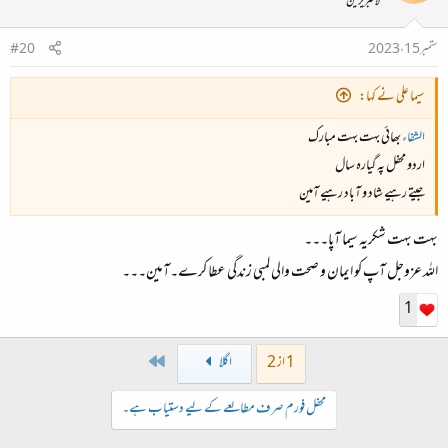
لائبریرین
ستمبر 15، 2023
#20
سیما علی نے کہا:
الشفاء
بھائی بہت بہت مبارک
اردو محفل پہ گیارہ سال
جیتے رہیے شاد و آباد رہیے آمین
بہت بہت شکریہ سیما آپا۔۔۔
اللہ عزوجل آپ کو ایمان و صحت والی لمبی زندگی عطا کرے۔آمین۔۔۔
1
Last
1 از 2
اگلا
محفل فورم صرف مطالعے کے لیے دستیاب ہے۔