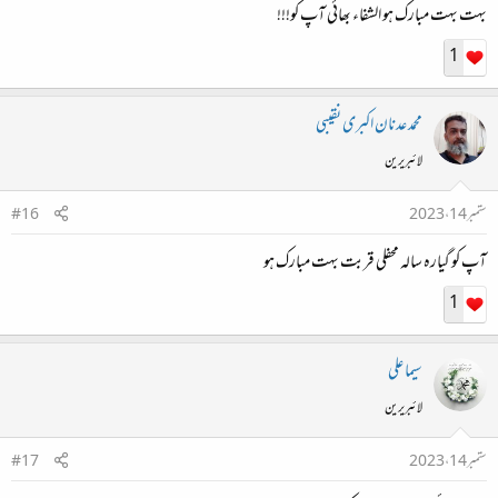
بہت بہت مبارک ہو الشفاء بھائی آپ کو!!!
1
محمد عدنان اکبری نقیبی
لائبریرین
ستمبر 14، 2023
#16
آپ کو گیارہ سالہ محفلی قربت بہت مبارک ہو
1
سیما علی
لائبریرین
ستمبر 14، 2023
#17