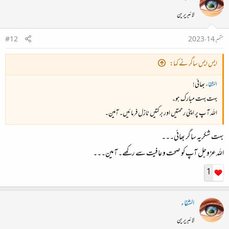
لائبریرین
ستمبر 14، 2023
#12
ایس ایس ساگر نے کہا:
الشفاء
بھائی!
بہت بہت مبارک ہو۔
اللہ آپ پر اپنی رحمتیں اور برکتیں نازل فرمائیں۔ آمین۔
بہت شکریہ ساگر بھائی۔۔۔
اللہ عزوجل آپ کو صحت و عافیت سے رکھے۔ آمین۔۔۔
1
الشفاء
لائبریرین