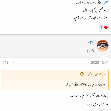
الشفاء
بھائی بہت بہت مبارک
اردو محفل پہ گیارہ سال
جیتے رہیے شاد و آباد رہیے آمین
1
الشفاء
لائبریرین
ستمبر 15، 2023
#18
سید عمران نے کہا:
بہت بہت مبارک ہو الشفاء بھائی آپ کو!!!
بہت بہت شکریہ محترم سید صاحب۔۔۔
سدا خوش رہیں۔۔۔