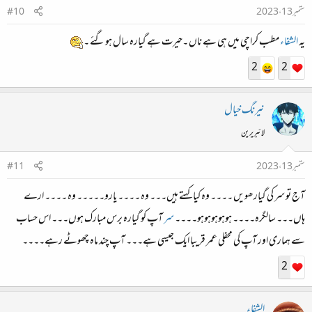
ستمبر 13، 2023
#10
یہ
الشفاء
مطب کراچی میں ہی ہے ناں ۔حیرت ہے گیارہ سال ہوگئے ۔
2
2
نیرنگ خیال
لائبریرین
ستمبر 13، 2023
#11
آج تو سر کی گیارھویں ۔۔۔۔ وہ کیا کہتے ہیں۔۔۔ وہ ۔۔۔۔ یارو۔۔۔۔۔ وہ ۔۔۔۔ ارے
ہاں۔۔۔ سالگرہ۔۔۔۔ ہوہوہوہوہو۔۔۔۔
سر
آپ کو گیارہ برس مبارک ہوں۔۔۔ اس حساب
سے ہماری اور آپ کی محفلی عمر قریبا ایک جیسی ہے۔۔۔ آپ چند ماہ چھوٹے رہے۔۔۔۔
2
الشفاء