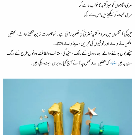
مری نگاہوں کو سبز گنبد کا خواب دے کر
مری محبت کو آبگینے میں اس نے رکھا
جن کی آنکھوں میں ہر دم گنبدِ خضریٰ کی تصویر رہتی ہے۔ خوبصورت ترین لکھنے والے، محبتیں
بکھیرنے والے اور خوشیوں کی خبریں دینے والے الشفاء ۔
میٹھے بول بولنے والے، ہمدرد دل کے مالک، سنجیدگی، متانت و لطافت دونوں طرح کے رنگ
لیے یہ ہیں
الشفاء
کہ جنھیں اردو محفل پہ آئے آج گیارہ برس بیت چکے ہیں۔