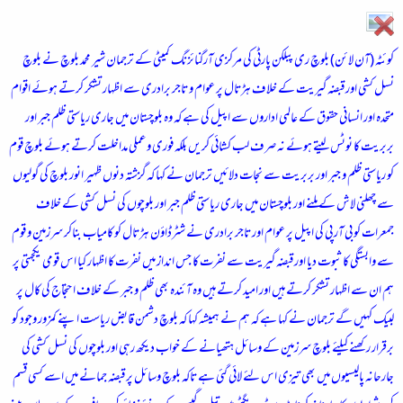
ء
کوئٹہ
(آن لائن) بلوچ ری پبلکن پارٹی کی مرکزی آرگنائزنگ کمیٹی کے ترجمان شیر محمد بلوچ نے بلوچ
نسل کشی اور قبضہ گیریت کے خلاف ہڑتال پر عوام و تاجر برادری سے اظہار تشکر کرتے ہوئے اقوام
متحدہ اور انسانی حقوق کے عالمی اداروں سے اپیل کی ہے کہ وہ بلوچستان میں جاری ریاستی ظلم جبر اور
بربریت کا نوٹس لیتے ہوئے نہ صرف لب کشائی کریں بلکہ فوری و عملی مداخلت کرتے ہوئے بلوچ قوم
کو ریاستی ظلم و جبر اور بربریت سے نجات دلائیں ترجمان نے کہا کہ گزشتہ دنوں ظہیر انور بلوچ کی گولیوں
سے چھلنی لاش کے ملنے اور بلوچستان میں جاری ریاستی ظلم جبر اور بلوچوں کی نسل کشی کے خلاف
جمعرات کو بی آر پی کی اپیل پر عوام اور تاجر برادری نے شٹرڈاؤن ہڑتال کو کامیاب بناکر سرزمین و قوم
سے وابستگی کا ثبوت دیا اور قبضہ گیریت سے نفرت کا جس انداز میں نفرت کا اظہار کیا اس قومی یکجہتی پر
ہم ان سے اظہار تشکر کرتے ہیں اور امید کرتے ہیں وہ آئندہ بھی ظلم و جبر کے خلاف احتجاج کی کال پر
لبیک کہیں گے ترجمان نے کہا ہے کہ ہم نے ہمیشہ کہا کہ بلوچ دشمن قابض ریاست اپنے کمزور وجود کو
برقرار رکھنے کیلئے بلوچ سرزمین کے وسائل ہتھیانے کے خواب دیکھ رہی اور بلوچوں کی نسل کشی کی
جارحانہ پالیسیوں میں بھی تیزی اس لئے لائی گئی ہے تاکہ بلوچ وسائل پر قبضہ جمانے میں اسے کسی قسم