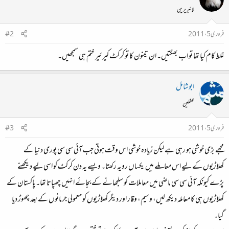
لائبریرین
فروری 5، 2011
#2
غلط کام کیا تھا تو اب بھگتیں۔ ان تینون کا تو کرکٹ کیرئیر ختم ہی سمجھیں۔
ابوشامل
محفلین
فروری 5، 2011
#3
مجھے بڑی خوشی ہو رہی ہے لیکن زیادہ خوشی اس وقت ہوتی جب آئی سی سی پوری دنیا کے
کھلاڑیوں کے لیے اس معاملے میں یکساں رویہ رکھتا۔ ویسے یہ دن کرکٹ کو اسی لیے دیکھنے
پڑے کیونکہ آئی سی سی ماضی میں معاملات کو سلجھانے کے بجائے انہیں چھپاتا تھا۔ پاکستان کے
کھلاڑیوں ہی کا معاملہ دیکھ لیں، وسیم، وقار اور دیگر کھلاڑیوں کو معمولی جرمانوں کے بعد چھوڑ دیا
گیا۔