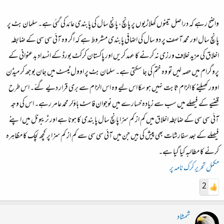
ء
واضح رہے کہ دراصل تینوں کھلاڑیوں پر پانچ، پانچ سال کی پابندی عائد کی گئی ہے۔ سلمان بٹ پر
پانچ سال اور محمد آصف پر دو سال کی اضافی پابندی مشروط ہے کہ اگر وہ آئی سی سی کے ضابطہ
اخلاق کی مزید خلاف ورزی نہ کرنے کا عہد کریں اور پاکستان کرکٹ بورڈ کے انسداد بدعنوانی کے
پروگرام میں حصہ لیں تو وہ ختم کی جا سکتی ہے۔ سلمان بٹ پر اوول ٹیسٹ میں جان بوجھ کر میڈن
اوور کھیلنے کا الزام ثابت نہیں ہو سکا اس لیے وہ اس الزام سے بری قرار دیے گئے۔ اس طرح
قضیے کے فیصلے میں سب سے زیادہ خسارے میں نوجوان فاسٹ باؤلر محمد عامر رہے۔ اس کی وجہ
آئی سی سی کے ضابطہ اخلاق میں کم از کم سزا پانچ سال پابندی کا ہونا ہے اور ٹریبونل میں اپنے
فیصلے کے بعد سفارشات بھی پیش کی ہیں جن میں آئی سی سی سے کم از کم سزا پر کچھ لچک کا مظاہرہ
کرنے کا مطالبہ کیا گیا ہے۔
مکمل تحریر کرک نامہ پر
2
شمشاد