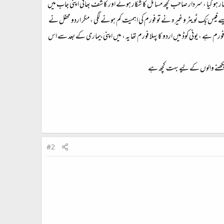
مار ہو گیا ، سردار صاحب کچھ مسائل کا شکار ہوئے اور کاشف بھائی اپنی جاب میں
 فیس بُک ٹویٹر وغیرہ نے تو فورم کی اہمیت کم ہونے لگی ، مگر اردو محفل نے
ہے ، یونی کوڈ میں اردو کا پہلا فورم تھا یہ ، میں اپنی بیماری کے بعد سے اس
ں سیکھنے والوں کے لیے بہت کچھ ہے
#2