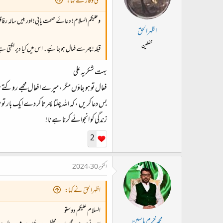
علی وقار نے کہا:
وعلیکم السلام! دعائے صحت یابی! اور بیس سالہ رفاق
اظہرالحق
محفلین
قبلہ! پھر سے فعال ہو جائیے۔ اس میں کیا دیر لگتی ہ
بہت شکریہ علی
فعال تو ہو جاؤں مگر ، میرے افعال مجھے روکتے 
بس دعا کریں ، کہ اللہ چلتا پھرتا کر دے ایک بار تو
زندگی کو انجوائے کرنا ہے نا !
2
اکتوبر 30، 2024
اظہرالحق نے کہا:
السلام علیکم دوستو
محمد خرم یاسین