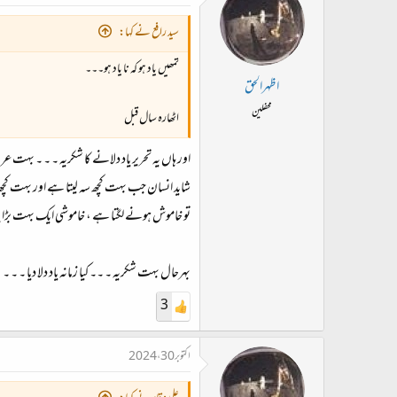
، دوستوسکی نے اپنے ناول “ایڈیٹ“ میں ، پرنس میشکن کا کر
سید رافع نے کہا:
تمھیں یاد ہو کہ نا یاد ہو۔۔۔
اور جب بندہ اصل “میں“ کو سمجھتا ہے تبھی کہتا ہے
اظہرالحق
محفلین
اٹھارہ سال قبل
رانجھا رانجھا کردی نی میں آپے رانجھا ہوئی
سدو نی میں کہ کہ رانجھا ، ہیر نہ آکھو کوئی
اور ہاں یہ تحریر یاد دلانے کا شکریہ ۔ ۔ ۔ بہت عر
شاید انسان جب بہت کچھ سہ لیتا ہے اور بہت کچھ
تو خاموش ہونے لگتا ہے ، خاموشی ایک بہت بڑا بی
میرے خیال میں میں نے کافی “میں میں“ کر لی ہے ۔ ۔ ۔
بہرحال بہت شکریہ ۔ ۔۔ کیا زمانہ یاد دلا دیا ۔ ۔ ۔
3
اکتوبر 30، 2024