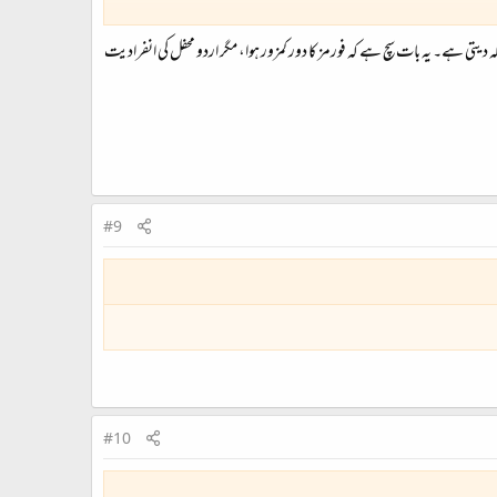
تی ہے۔ یہ بات سچ ہے کہ فورمز کا دور کمزور ہوا، مگر اردو محفل کی انفرادیت
کے لیے بہت کچھ ہے
#9
#10