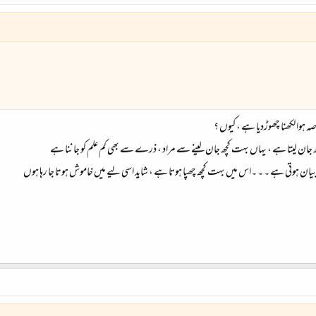
دار اس میں کو ہی ختم کر کہ بنایا تھا ۔ ۔ ۔ ۔جو اکائی تھا اکیلا بھی تھا مگر سوسائیٹی کا حصہ بھی بنا مگر اسکی میں کو کوئی
صہ ہوا لکھنا چھوڑدیا ہے ، کیوں ؟
 جان لیتا ہے ، یہاں بہت کچھ جان لینے سے مراد ، ذرے سے بھی کم علم کو جاننا ہے
ان ہوتی ہے ۔ ۔ ۔اس میں بہت کچھ چھپا ہوتا ہے ، شاید اسی لیے میں خاموش ہوتا جا رہا ہوں
 ۔ امید ہے آپکو میری “میں میں “ میں کچھ تو سمجھ آیا ہو گا