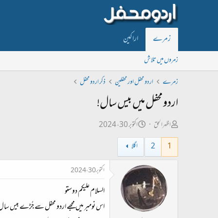
زمرے
اراکین
زمروں میں تلاش
زمرے
اردو محفل اور محفلین
ذکر اردو محفل
اردو محفل میں بیس سال!
ص
ت
اظہرالحق
اکتوبر 30، 2024
ا
ا
1
2
اگلا
ح
ر
ب
ی
اکتوبر 30، 2024
ل
خ
السلام علیکم دوستو
ڑ
ا
ی
ب