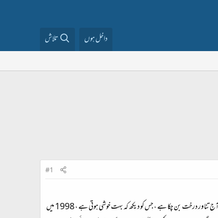
داخل ہوں
تلاش
#1
اس نومبر میں مجھے اردو محفل سے جُڑے بیس سال ہو جائیں گے ، میں اس فورم کے شروع کے یوزرز میں سے ایک ہوں ، نبیل زیک کا لگایا ہوا یہ پودا اآج تناور درخت بن چکا ہے ، جس کو دیکھ کہ بہت خوشی ہوتی ہے ، 1998 میں