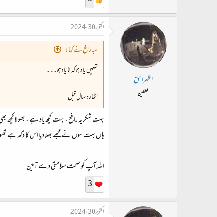
معاشرہ بہت ساری اکائیوں سے مل کر بنتا ہے ، یعنی
اکتوبر 30، 2024
کو اکھٹا کرتے ہیں اور پھر انہیں “میں“ نہی رہنے دی
سید رافع نے کہا:
میں اپنا کردار ادا نہیں کر پاتا ۔ ۔ ۔ جو فساد کا بعث بن
تمھیں یاد ہو کہ نا یاد ہو۔۔۔
مذہب میں کو اچھی طرح سمجھتا ہے ، وہ انفرادی حالت 
اظہرالحق
اکائی اپنی انفرادیت جانتی ہے اور اپنی حدود بھی اسلئ
محفلین
اٹھارہ سال قبل
بہت شکریہ رافع ، بہت کچھ یاد ہے ، بھولا کچھ بھی
صوفیا نے اس میں پر بہت کچھ کہا ہے جیسے شاہ لطیف کہت
ہاں بہت سوں نے مجھے بھلا دیا اس کا دُکھ ہے تھوڑ
الف اللہ چنبے دی بوٹی ، مرشد من وچ لائی ہو
نفی اثبات کا پانی چڑھیا ، ہر جگہے ہر جائی ہو
اللہ آپ کو صحت سلامتی دے آمین
3
یہ نفی اثبات ہی ۔ ۔۔ میں ہے ۔ ۔ ۔
اکتوبر 30، 2024
ایک کتاب ہے “عرفان“ کے نام سے اس میں ایسے بہت سار