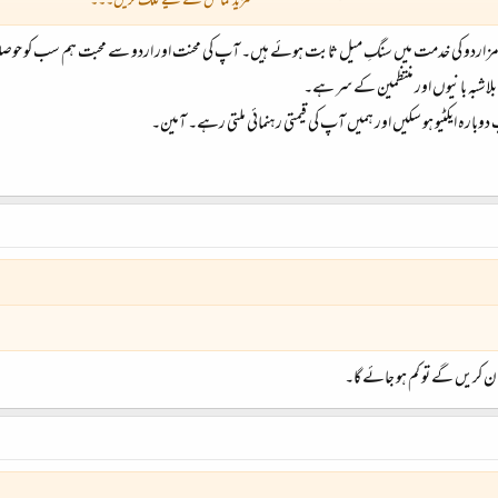
مزید نمائش کے لیے کلک کریں۔۔۔
فورمز اردو کی خدمت میں سنگِ میل ثابت ہوئے ہیں۔ آپ کی محنت اور اردو سے محبت ہم سب کو حوصلہ دی
، اردو کی خدمات کی جب بھی بات ہو گی ، اس فورم کا ذکر لازمی ہو گا ، یہ ایک لائبریری ہے ، جس میں سیکھنے والوں 
بلاشبہ بانیوں اور منتظمین کے سر ہے۔
ارہ ایکٹیو ہو سکیں اور ہمیں آپ کی قیمتی رہنمائی ملتی رہے۔ آمین۔
 کریں گے تو کم ہو جائے گا۔