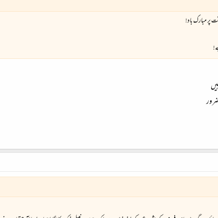
ت پر مبارک باد!
ے!
ہیں
 ضرور