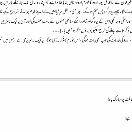
خان کے ساتھ مل پہلا اردو کا فورم اردوستان بنایا تھا تو اسے ہم پندرہ سال تک چلا سکے پھر میں بی
ے لگا ، جیسے یاہو گروپس ختم ہو گئے ، پھر نئی سوشل میڈیا ایپس نے اپنے قدم جمانے شروع کیے جیسے
ور اسکی وجہ تھی اس کے پروگرامرز اور اسکے ساتھی جنہوں نے بہت محنت کی اور آج یہ ایک بہترین فورم 
 تو کرتا ہے پہلے کی طرح ایکٹیو ہو جاؤں مگر ہو نہیں پا رہا ۔ ۔ ۔
ہے ، اردو کی خدمات کی جب بھی بات ہو گی ، اس فورم کا ذکر لازمی ہو گا ، یہ ایک لائبریری ہے ، جس می
اقت پر مبارک باد!
ی ہے!