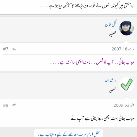
جاسکتی ہیں ‌کیونکہ انہوں نے تو صرف پڑھنے کا آپشن دیا ہوا ہے۔۔۔۔
گل خان
محفلین
دسمبر 16، 2007
#7
وہاب بھائی۔۔آپ کا شکریہ۔۔بہت اچھی سائٹ ہے۔۔۔۔
راشد احمد
محفلین
جنوری 5، 2009
#8
وہاب بھائی بہت اچھی ربط بتائی ہے آپ نے
محفل فورم صرف مطالعے کے لیے دستیاب ہے۔