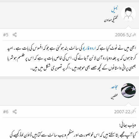
نبیل
تکنیکی معاون
جنوری 5، 2006
#5
ابھی میں نے نوٹ کیا ہے کہ
اردو فار یو
کی سائٹ بند ہو گئی ہے جو کہ افسوس کی بات ہے۔ امید
کرتا ہوں کہ یہ جلد دوبارہ آن لائن آجائے گی۔ اس کی خاص بات یہ ہے کہ اس پر طلسم ہوشربا
جیسی پرانی داستانوں کے کچھ حصے بھی موجود ہیں، اگر یہ تصویری شکل میں ہیں۔
مجاھد
محفلین
اکتوبر 22، 2007
#6
وہاب بھائی!
کیا آپ مجھے بتا سکتے ہیں کہ اس خوبصورت اور منظم ویب سائٹ سے کتابیں ڈاؤن لوڈ کیسے کی