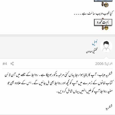
کیا خوب ویب سائٹ ہے ۔۔۔۔
نبیل
تکنیکی معاون
جنوری 5، 2006
#4
شکریہ وہاب، آپ کا بتایا ہوا ربط یہاں کئی مرتبہ مذکور ہو چکا ہے۔ روابط کے حصے میں آن لائن
کتاب خانوں کے زمرے میں آپ کو کچھ اور روابط بھی مل جائیں گے۔ اس کے علاوہ بھی جو
مفید روابط آپ کو ملیں انہیں یہاں شامل کر دیں۔
شکریہ