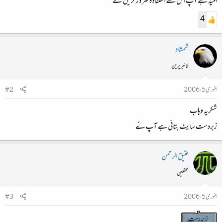
امید ہے آپ اس سے استفادہ ضرور کریں گے
4
شمشاد
لائبریرین
جنوری 5، 2006
#2
شکریہ وہاب
زبردست سایٹ بتائی ہے آپ نے
عتیق الرحمن
محفلین
جنوری 5، 2006
#3