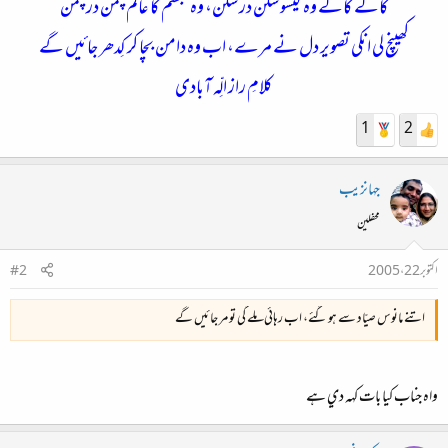
کالے کالے وہ گیسو شکن در شکن، وہ تبسّم کا عالم چمن در چمن
کھینچ لی انکی تصویر دل نے مرے، اب وہ دامن بچا کر کِدھر جائیں گے
کلامِ راز الِّہ آبادی
1
2
جہانزیب
محفلین
اکتوبر 22، 2005
#2
اتنے مانوس صیّاد سے ہو گئے، اب رہائی ملے گی تو مر جائیں گے
واہ جناب کيا بات کہہ دي ہے