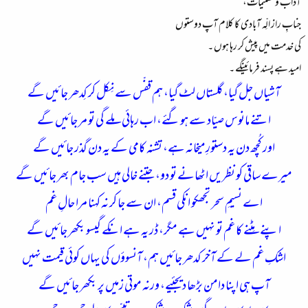
آداب و تسلیمات،
جنابِ راز الِّہ آبادی کا کلام آپ دوستوں
کی خدمت میں پیش کر رہا ہوں ۔
امید ہے پسند فرمائینگے ۔
آشیاں جل گیا، گلستاں لٹ گیا، ہم قفّس سے نِکل کر کِدھر جائیں گے
اتنے مانوس صیّاد سے ہو گئے، اب رہائی ملے گی تو مر جائیں گے
اور کُچھ دن یہ دستورِ میخانہ ہے، تشنہ کامی کے یہ دن گذر جائیں گے
میرے ساقی کو نظریں اٹھانے تو دو، جتنے خالی ہیں سب جام بھر جائیں گے
اے نسیمِ سحر تجھکو انکی قسم، ان سے جا کر نہ کہنا مرا حالِ غم
اپنے مِٹنے کا غم تو نہیں ہے مگر، ڈر یہ ہے انکے گیسو بکھر جائیں گے
اشکِ غم لے کے آخر کدھر جائیں ہم، آنسوؤں کی یہاں کوئی قیمت نہیں
آپ ہی اپنا دامن بڑھا دیجئیے، ورنہ موتی زمیں پر بکھر جائیں گے