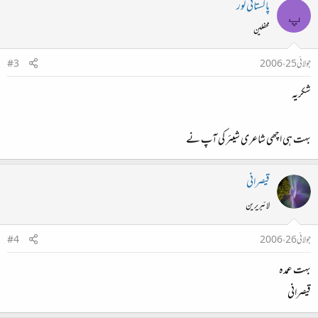
پاکستانی لور
پ
محفلین
جولائی 25، 2006
#3
شکریہ
بہت ہی اچھی شاعری شیئر کی آپ نے
قیصرانی
لائبریرین
جولائی 26، 2006
#4
بہت عمدہ
قیصرانی