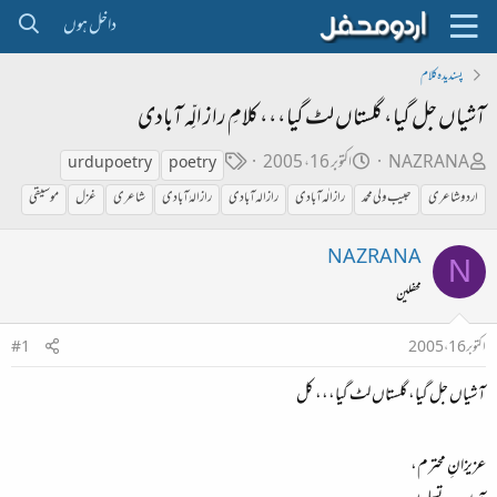
داخل ہوں
پسندیدہ کلام
آشیاں جل گیا، گلستاں لٹ گیا،،، کلامِ راز الِّہ آبادی
ص
ت
ٹ
NAZRANA
اکتوبر 16، 2005
urdu poetry
poetry
ا
ا
ی
اردو شاعری
حبیب ولی محمد
راز الٰہ آبادی
راز الہ آبادی
راز الہٰ آبادی
شاعری
غزل
موسیقی
ح
ر
گ
ب
ی
NAZRANA
N
ل
خ
محفلین
ڑ
ا
ی
ب
اکتوبر 16، 2005
#1
ت
آشیاں جل گیا، گلستاں لٹ گیا،،، کل
د
ا
عزیزانِ محترم،
ء