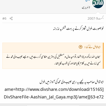
لائبریرین
اگست 9، 2007
#6
خوبصورت غزل شیئر کرنے پر بہت شکریہ نذرانہ
ابوشامل نے کہا:
سبحان اللہ! مذکورہ بالا اشعار تو امید حال و مستقبل کی بہترین عکاسی کر رہے ہیں، ویسے حبیب ولی محمد نے
کسی زمانے میں یہ کلام گایا تھا اور کیا خوب گایا تھا۔
ابو شامل صاحب یہ لیجیے یہ رہی حبیب ولی محمد کی آواز میں ‌غزل
[ame=http://www.divshare.com/download/15165
63-e72]DivShare File - Aashian_Jal_Gaya.mp3[/ame]