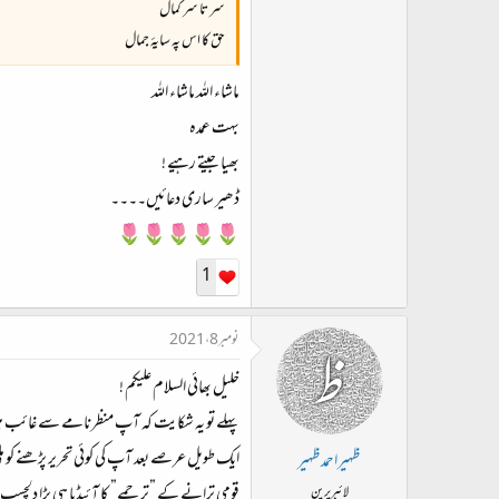
سر تا سر کمال
حق کا اس پہ سایۂ جمال
ماشاء اللہ ماشاء اللہ
بہت عمدہ
بھیا جیتے رہیے !
ڈھیر ساری دعائیں۔۔۔۔
🌷🌷🌷🌷🌷
1
نومبر 8، 2021
خلیل بھائی السلام علیکم !
پہلے تو یہ شکایت کہ آپ منظرنامے سے غائب ہی
ایک طویل عرصے بعد آپ کی کوئی تحریر پڑھنے کو 
ظہیراحمدظہیر
قومی ترانے کے ”ترجمے” کا آئیڈیا ہی بڑا دلچسپ 
لائبریرین