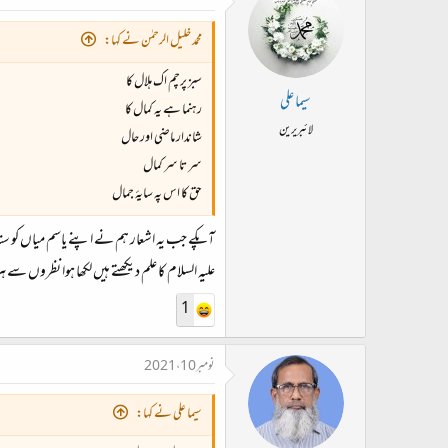
محمد خلیل الرحمٰن نے کہا:
سبز پرچم اک ہلال کا
سیما علی
رہنما ہے یہ کمال کا
لائبریرین
شاندار ماضی اور حال
سر تا سر کمال
حق کا اس پہ سایۂ جمال
آپکے جب یہ اشعار ہم نے اپنے یاسم میاں کو سنائ
علیہ السلام کا علم دیکھتے ہیں لکھا ہوا نظروں 
1
نومبر 10، 2021
سیما علی نے کہا: