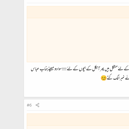
وں کے لئے مشکل ہیں پھر آجکل کے بچوں کے لئے !!!!سوا دو مہینے جنابِ عباس
ے آئے نمبر الگ کٹے😊
#6