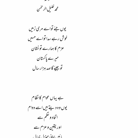
محمد خلیل الرحمٰن
یوں جئے تو اے مری زمیں
خوش رہے سدا تو اے حسیں
عزم کا ہمارے تو نشان
میرے پاکستان
تو جیئے گا صد ہزار سال
ہے یہاں عوام کا نظام
یوں وہ دیتے ہیں اسے دوام
اتحاد و نظم سے
اور یقین و عزم سے
پائیں اپنی منزلِ خیال