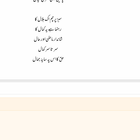
سبز پرچم اک ہلال کا
رہنما ہے یہ کمال کا
شاندار ماضی اور حال
سر تا سر کمال
حق کا اس پہ سایۂ جمال​