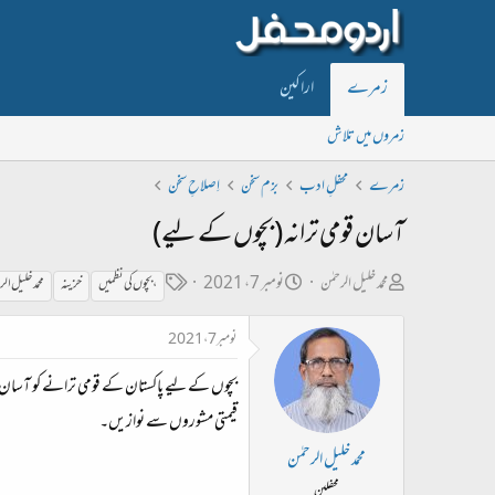
زمرے
اراکین
زمروں میں تلاش
زمرے
محفلِ ادب
بزم سخن
اِصلاحِ سخن
آسان قومی ترانہ (بچوں کے لیے)
ص
ت
ٹ
محمد خلیل الرحمٰن
نومبر 7، 2021
، بچوں کی نظمیں
خزینہ
محمد خلیل ال
ا
ا
ی
نومبر 7، 2021
ح
ر
گ
ب
ی
بچوں کے لیے پاکستان کے قومی ترانے کو آسان ا
ل
خ
قیمتی مشوروں سے نوازیں۔
ڑ
ا
محمد خلیل الرحمٰن
ی
ب
محفلین