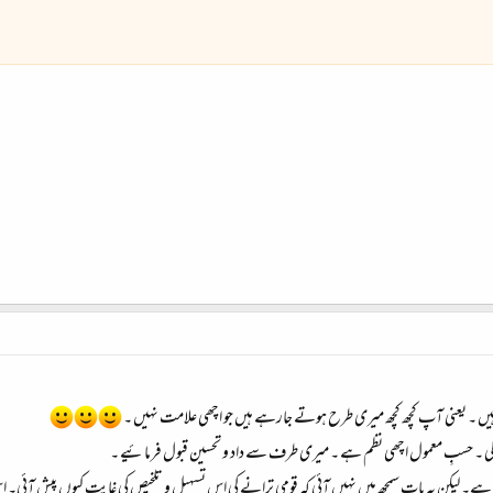
ں ۔ یعنی آپ کچھ کچھ میری طرح ہوتے جارہے ہیں جو اچھی علامت نہیں ۔
ملی ۔ حسبِ معمول اچھی نظم ہے ۔ میری طرف سے داد و تحسین قبول فرمائیے ۔
ہے۔ لیکن یہ بات سمجھ میں نہیں آئی کہ قومی ترانے کی اس تسہیل و تلخیص کی غایت کیوں پیش آئی۔ اس