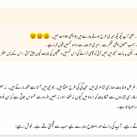
۔ یعنی آپ کچھ کچھ میری طرح ہوتے جارہے ہیں جو اچھی علامت نہیں ۔
ی ۔ حسبِ معمول اچھی نظم ہے ۔ میری طرف سے داد و تحسین قبول فرمائیے ۔
 لیکن یہ بات سمجھ میں نہیں آئی کہ قومی ترانے کی اس تسہیل و تلخیص کی غایت کیوں پیش آئی۔ اس کے پس منظر پر 
یے ۔ غرض و غایت ہماری شاعری میں سنجیدگی کی طرح عنقا ہیں۔ جو جی میں آتا ہے لکھ مارتے ہیں۔ نہ ہ
ور فارسی شاروں سے شکایت کہ اردو میں کیوں نہ لکھا، اور نہ ہمیں ضرورت محسوس ہوتی ہے کہ ان نوادراتِ
ورا ہوجاتا ہے۔
 فرماتے رہیے۔آپ کی رائے اور اصلاح ہمارے لیے سب سے قیمتی شے ہے۔ خوش رہیے!