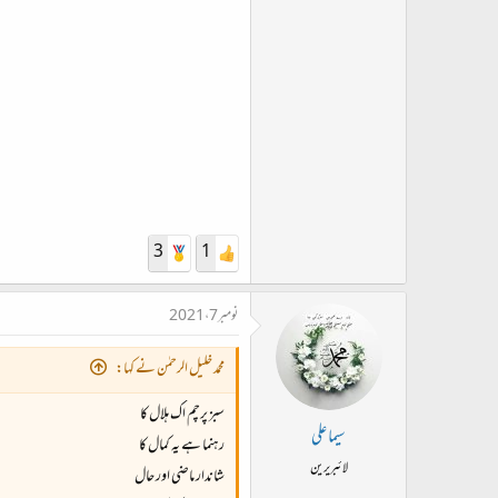
3
1
نومبر 7، 2021
محمد خلیل الرحمٰن نے کہا:
سبز پرچم اک ہلال کا
سیما علی
رہنما ہے یہ کمال کا
لائبریرین
شاندار ماضی اور حال