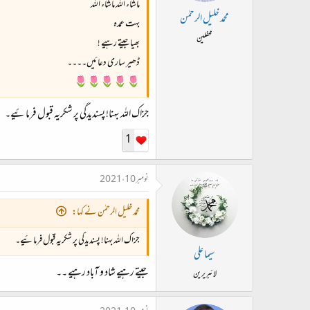
ماشاء اللہ ماشاء اللہ
محمد خلیل الرحمٰن
بہت عمدہ
محفلین
بھیا جیتے رہیے !
ڈھیر ساری دعائیں۔۔۔۔
🌷🌷🌷🌷🌷
جزاک اللہ بہنا! پسندیدگی پر شکریہ قبول فرمائیے۔
1
نومبر 10، 2021
محمد خلیل الرحمٰن نے کہا:
جزاک اللہ بہنا! پسندیدگی پر شکریہ قبول فرمائیے۔
سیما علی
جیتے رہیے شاد و آباد رہیے ۔۔
لائبریرین