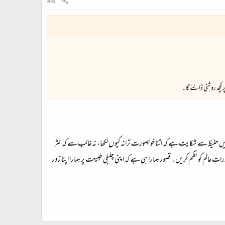
#8
کچھ روشنی ڈالئے گا ۔
میں حفیظ سے شکایت ہے کہ اتنا خوبصورت ترانہ کیوں لکھا، نہ غالب سے کہ نثر
 عالم کو نظم کریں۔ قصور ہمارا ہی ہے کہ اپنی چلبلی طبیعت پر ہمارا اپنا زور