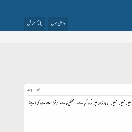
داخل ہوں
تلاش
#1
میں نہیں انہیں اسی وزن میں رکھا گیا ہے۔ محفلین سے درخواست ہے کہ اپنے