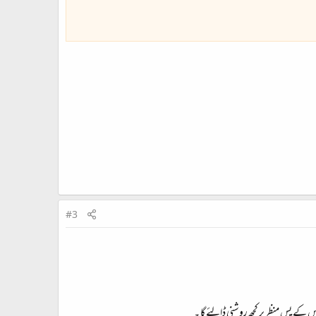
#3
 کے پس منظر پر کچھ روشنی ڈالئے گا ۔