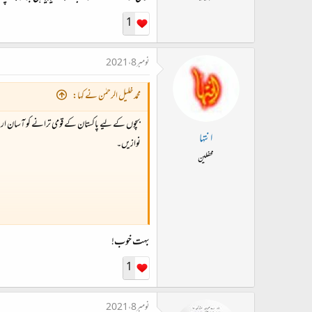
1
نومبر 8، 2021
محمد خلیل الرحمٰن نے کہا:
بچوں کے لیے پاکستان کے قومی ترانے کو آسان ارد
انتہا
نوازیں۔
محفلین
بہت خوب!
1
نومبر 8، 2021