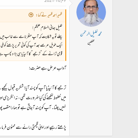
نومبر 10، 2021
ظہیراحمدظہیر نے کہا:
خلیل بھائی السلام علیکم !
محمد خلیل الرحمٰن
پہلے تو یہ شکایت کہ آپ منظرنامے سے غائب ہیں 
محفلین
ایک طویل عرصے بعد آپ کی کوئی تحریر پڑھنے کو مل
قومی ترانے کے ”ترجمے” کا آئیڈیا ہی بڑا دلچسپ ہے۔
آداب عرض ہے حضرت!
ترجمے کا آئیڈیا آپ کو پسند آیا! شکریہ قبول کیج
میں خطوط لکھنے کی کیا ضرورت تھی ، نہ انگریزی ا
نہیں چلتا۔ آپ کو پسند آجاتی ہے تو ہمارا مقصد پ
پڑھتے رہیے اور اپنی قیمتی رائے سے ممنون