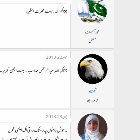
جزاکم اللہ. بہت عبرت انگیز.
محمد آصف
معطل
جون 22، 2013
جزاک اللہ عبد الرحمن صاحب۔ بہت اچھی تحریر
شمشاد
لائبریرین
جون 23، 2013
مدہوش ذہنوں پہ دستک دیتی اک اچھی تحریر