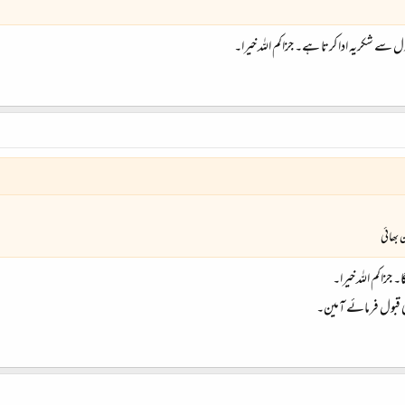
ل سے شکریہ ادا کرتا ہے۔ جزاکم اللہ خیرا۔
 بھائی
جزاکم اللہ خیرا۔
ھی قبول فرمائے آمین۔