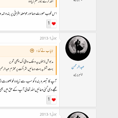
اللہ کرے زور قلم زیادہ
اس خوب صورت دعا اور حوصلہ افزائی پر بندہ تہہ د
1
جولائی 1، 2013
نایاب نے کہا:
مدہوش ذہنوں پہ دستک دیتی اک اچھی تحریر
عبد الرحمن
بہت شکریہ بہت دعائیں شراکت پر محترم عبدالرحمن
لائبریرین
آپ کا تبصرہ بندہ کو سب سے زیادہ خوبصورت لگا۔ 
مجھے دی گئی دعائیں اللہ تعالیٰ آپ کے حق میں ب
1
جولائی 1، 2013