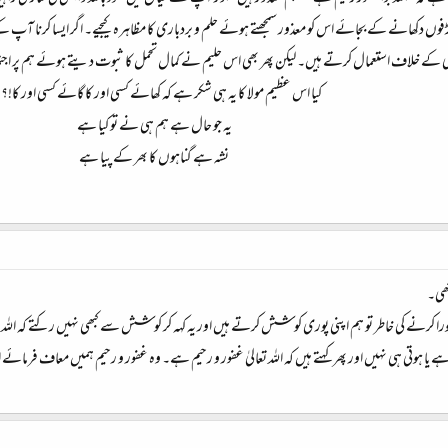
ر اکڑفوں دکھانے کے بجائے اس کو معذور سمجھتے ہوئے حلم و بردباری کا مظاہرہ کیجیے۔ اگر ایسا کرنا آپ
ی کے خلاف استعمال کرتے ہیں۔ لیکن پھر بھی اس حلیم نے کمال تحمل کا ثبوت دیتے ہوئے ہم پر اجتما
کیا اس عظیم مولا کا یہ ہی شکر ہے کہ کھائے کسی اور کا گائے کسی اور کا!؟
یہ جو حال ہے ہم ہی نے تو کیا ہے
نشہ ہے گناہوں کا بھر کے پیا ہے​
کھی۔
پورا کرنے کی خاطر تو ہم اپنی پوری کوشش کرتے ہیں اور یہ کہہ کر کوشش سے کبھی نہیں رکتے کہ الل
ہوتی ہی نہیں اور پھر کہتے ہیں کہ اللہ تعالیٰ غفور و رحیم ہے۔ وہ غفور و رحیم ہمیں معاف فرمائے 