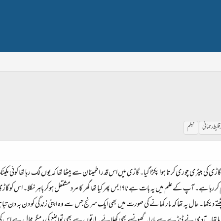
 قلیط رحمانی
نیلم
 بیٹری چوری کرتا ہوا پکڑا گیا۔ گاڑی میں اس قدر اطمینان سے بیٹھا تھا کہ یوں لگ رہا تھا کوئی مکینک کا
م کررہا ہے۔ آپ کے علم میں یہ بات ہے نا؟! بس پھر کیا تھا گھر کا مرد مشتعل ہوکر باہر نکلا۔ اس کو گاڑی 
دیکھا۔ حال یہ تھا کہ مار کھانے کی صورت میں بھی ایک سرنج جس سے وہ اپنی زندگی کو دن بہ دن تباہی
 رہا تھا۔ آدمی نے ڈنڈے سے مارا۔ گھونسے بھی کھلائے۔ لاتوں سے بھی تواضع کی، مگر مجال ہے اس کی 