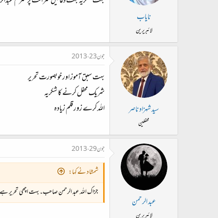
بہت شکریہ بہت دعائیں شراکت پر محترم عبدالرح
نایاب
لائبریرین
جون 23، 2013
بہت سبق آموز اور خوبصورت تحریر
شریک محفل کرنے کا شکریہ
اللہ کرے زور قلم زیادہ
سید شہزاد ناصر
محفلین
جون 29، 2013
شمشاد نے کہا:
جزاک اللہ عبد الرحمن صاحب۔ بہت اچھی تحریر ہے
عبد الرحمن
لائبریرین