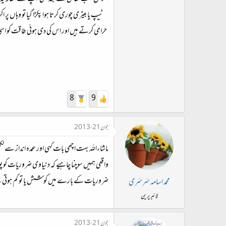
ٹیپ یا بیٹری چوری کرتا ہوا پکڑا گیا تو وہاں پ
حرامی کرتے ہیں اور اس کی دی ہوئی طاقت کو اس
8
9
جون 21، 2013
ماشاءاللہ بہت اچھی بات کہی اور عمدہ انداز سے ل
واقعی ہمیں سوچنا چاہیے کہ دنیاوی ضروریات کو 
ضروریات کے بارے میں کوشش یا تو کم ہوتی ہے یا 
محمد اسامہ سَرسَری
لائبریرین
جون 21، 2013