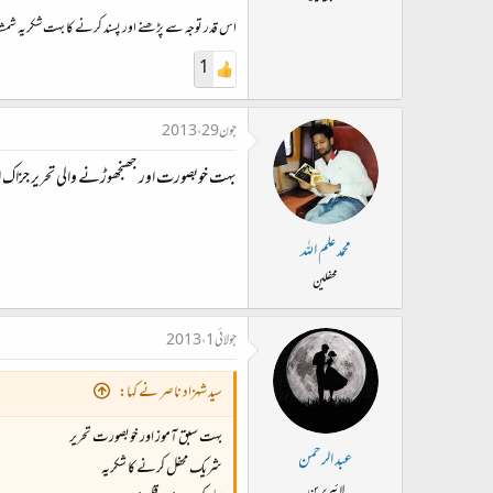
اس قدر توجہ سے پڑھنے اور پسند کرنے کا بہت شکریہ شمشاد ب
1
جون 29، 2013
بہت خوبصورت اور جھنجھوڑنے والی تحریر جزاک ال
محمد علم اللہ
محفلین
جولائی 1، 2013
سید شہزاد ناصر نے کہا:
بہت سبق آموز اور خوبصورت تحریر
عبد الرحمن
شریک محفل کرنے کا شکریہ
لائبریرین