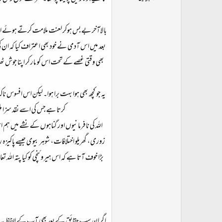
ت
د
ا
بالاآخر بے بس ہوکر لعنت ملامت کرتے ہوئے اس ک
ء
بعد میں اس آدمی نے خود بھی اعتراف کیا کہ ان 
بھی وقتی غصے کے تحت اس کو مار کر اپنا جوش ٹھنڈا
یہ جو کچھ بھی ہوا بہت برا ہوا۔ لیکن اس افسوس
کرتا ہے جس کی اسے نقد سزا 
اللہ کی نافرمانیوں اور گناہوں کے نشے میں ہ
زوری، گھریلو اختلافات، شوہر بیوی جیسے پاکیزہ
بڑا خوف آتا ہے کہ اس ہیروئنچی کو کیا پتہ الل
اگر ان سب حقائق کے بعد بھی آپ کے الفاظ یہ ہے 