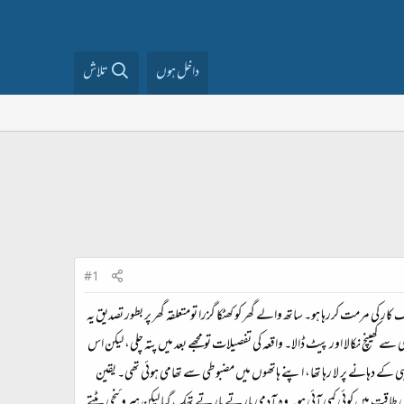
داخل ہوں
تلاش
#1
ر کی مرمت کررہا ہو۔ ساتھ والے گھر کو کھٹکا گزرا تومتعلقہ گھر پر بطور تصدیق یہ
سے کھینچ نکالا اور پیٹ ڈالا۔ واقعہ کی تفصیلات تو مجھے بعد میں پتہ چلی، لیکن اس
 کے دہانے پر لا رہا تھا، اپنے ہاتھوں میں مضبوطی سے تھامی ہوئی تھی۔ یقین
طاقت میں کوئی کمی آئی ہو۔ وہ آدمی مارتے مارتے تھک گیا لیکن ہیروئنچی پٹتے