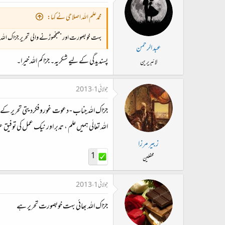
محمدعلم اللہ اصلاحی نے کہا:
بہت خوبصورت اور جھنجھوڑنے والی تحریر جزاک اللہ 
عبد الرحمن
پسندیدگی کے لیے شکریہ۔ جزاکم اللہ خیرا۔
لائبریرین
جولائی 1، 2013
جزاک اللہ جناب - دعوت غوروفکردیتی تحریر کے
اللہ تعالٰی ہمیں علم ، تدبر اور نیک عمل کی توفیق 
زبیر مرزا
1
محفلین
جولائی 1، 2013
جزاک اللہ بھائی بہت خوبصورت تحریر ہے