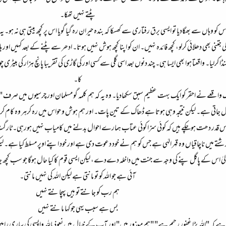
پٹتے نہیں تھکا۔
و وہاں سے بھگادیا تو ایسی برق رفتاری سے کھسکا کہ بندہ حیران رہ گیا گویا اس پر کچھ بیتی ہی نہ
کی جتنی بھی دھلائی کرلو، کچھ فائدہ نہیں۔ ان کو اپنا کچھ ہوش نہیں ہوتا۔ ادھر سے پٹنے کے بعد 
 کرلیا۔ واقعتا ہوا بھی ایسا ہی۔ چند دنوں بعد اسی گلی سےکسی اور کی گاڑی کی تقریبا پانچ ہزار کی بیٹر
کا۔
 ناک واقعے نے احقر کو ایک بہت عظیم سبق سکھادیا۔ وہ یہ کہ ہم کلمہ گو مسلمان اور چرسیوں میں صرف
مل جاتی ہے۔ لیکن نتیجہ وہی ہوتا ہے ڈھاک کے تین پات۔ اور ہم ہوش و حواس میں رہ کرہر وہ کام
م اس قدر دھت ہوچکے ہیں کہ کوئی سزا کوئی عتاب ہمارے احوال بدلنے میں کامیاب نہیں ہورہی۔ ٹارگٹ
 رشتے میں ناچاقیاں وہ قہر الہٰی ہے جس کو ہم نے خود دعوت دی ہے اور خود اپنے اوپر مسلط کیا ہے۔
ہ تعالیٰ اس کے پاگل پنے کی وجہ سے جنت میں داخلہ دےدے، لیکن ایسی قوم کا کیا حال ہوگا جو سب کچھ 
آئی ہے جو اللہ کو تو مانتی ہے لیکن اللہ کی نہیں مانتی۔
ہم رب کو جانتے تو ہیں پہچانتے نہیں
بس ہے سبب یہی جو کہا مانتے نہیں
کہ "اللہ بڑا غفور رحیم ہے" "ہم معذور ہیں" اور آپ کے خیال میں نعوذ باللہ واپسی کی ساری راہیں 