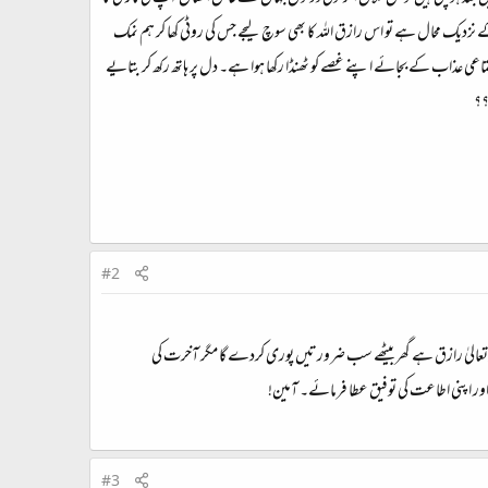
 کے نزدیک محال ہے تو اس رازق اللہ کا بھی سوچ لیجے جس کی روٹی کھا کر ہم نمک
عی عذاب کے بجائے اپنے غصے کو ٹھنڈا رکھا ہوا ہے۔ دل پر ہاتھ رکھ کر بتایے
؟؟
#2
ہ تعالیٰ رازق ہے گھر بیٹھے سب ضرورتیں پوری کردے گا مگر آخرت کی
اور اپنی اطاعت کی توفیق عطا فرمائے۔ آمین!
#3