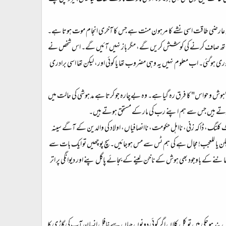
 ہو۔ یہ عارضی طاقت اسی نشے کا مرہون منت ہے جس کا آخری انجام موت ہوتا ہے۔
کہیں اور ہاتھ صاف کرنے کی کوشش کریں گے، مگر باز نہیں آئیں گے۔ اس شخص نے
ی چوری ہوگئی۔ اب معلوم نہیں یہ وہی مضروب تھا یا کوئی اور، لیکن تھا اسی برادری
 "ہوش و حواس" کا فرق رہ گیا ہے۔ وہ بےچارہ جو کرتا ہے مد ہوشی کی حالت میں
 کرتے ہیں جس سے ہم اپنے رب کی مار کے مستحق ہوتے ہیں۔
 کلنگ، ڈاکہ زنی، نااہل حکومت، ناانصافیاں، اولاد کی والدین کے آگے سینہ
 لیکن یا للعجب! مجال ہے کی ہم ٹس سے مس ہوجائیں۔ سچ پوچھیں تو ایک بات سے
جاننے کے باوجود بھی ہوش کے ناخن لینے کے بجائے پاگل پنے اور دیوانگی پر اتر
بند ہوچکی ہیں تو کل کلاں اگر کوئی دونوں جہاں سے غافل انسان آپ کی گاڑی کا