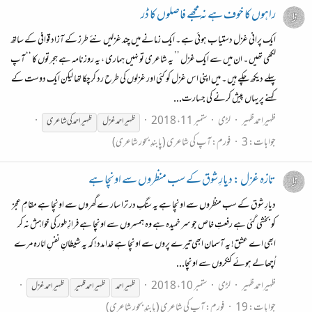
راہوں کا خوف ہے نہ مجھے فاصلوں کا ڈر
ایک پرانی غزل دستیاب ہوئی ہے ۔ ایک زمانے میں چند غزلیں نئے طرز کے آزاد قوافی کے ساتھ
لکھی تھیں ۔ ان میں سے ایک غزل ’’ یہ شاعری تو نہیں ہماری ، یہ روزنامہ ہے ہجرتوں کا ‘‘ آپ
پہلے دیکھ چکے ہیں ۔ میں اپنی اس غزل کو کئی اور غزلوں کی طرح رد کرچکا تھا لیکن ایک دوست کے
کہنے پر یہاں پیش کرنے کی جسارت...
ظہیراحمدظہیر
لڑی
ستمبر 11، 2018
ظہیراحمد
غزل
ظہیراحمد
کی شاعری
جوابات: 3
فورم:
آپ کی شاعری (پابندِ بحور شاعری)
تازہ غزل : دیارِ شوق کے سب منظروں سے اونچا ہے
دیارِ شوق کے سب منظروں سے اونچا ہے یہ سنگِ در ترا سار ےگھروں سے اونچا ہے مقامِ عجز
کو بخشی گئی ہے رفعتِ خاص جو سر خمیدہ ہے وہ ہمسروں سے اونچا ہے فرازِ طور کی خواہش نہ کر
ابھی اے عشق! یہ آسمان ابھی تیرے پروں سے اونچا ہے خدا مدد! کہ یہ شیطانِ نفسِ امّارہ مرے
اُچھالے ہوئے کنکروں سے اونچا...
ظہیراحمدظہیر
لڑی
ستمبر 10، 2018
ظہیر احمد
ظہیر احمد ظہیر
ظہیراحمد
غزل
جوابات: 19
فورم:
آپ کی شاعری (پابندِ بحور شاعری)