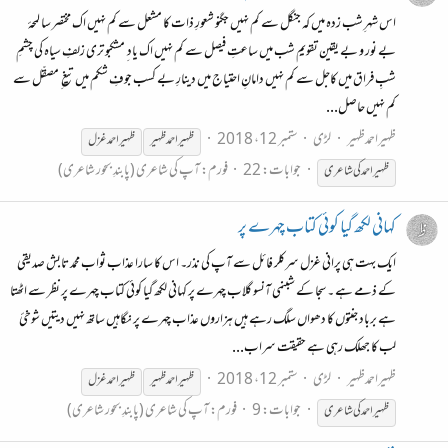
اس شہرِ شب زدہ میں کہ جنگل سے کم نہیں جگنو شعورِ ذات کا مشعل سے کم نہیں اک مختصر سا لمحۂ
بے نور و بے یقین تقویمِ شب میں ساعتِ فیصل سے کم نہیں اک یاد ِ مشکبو تری زلفِ سیاہ کی چشمِ
شبِ فراق میں کاجل سے کم نہیں دامانِ احتیاج میں دینارِ بے کسب جوفِ شکم میں تیغ ِ مصقّل سے
کم نہیں حاصل...
ظہیراحمدظہیر
لڑی
ستمبر 12، 2018
ظہیر احمد ظہیر
ظہیراحمد
غزل
جوابات: 22
فورم:
آپ کی شاعری (پابندِ بحور شاعری)
ظہیراحمد
کی شاعری
کہانی لکھ گیا کوئی کتاب چہرے پر
ایک بہت ہی پرانی غزل سرکلر فائل سے آپ کی نذر۔ اس کا سارا عذاب ثواب محمد تابش صدیقی
کے ذمے ہے ۔ سجا کے شبنمی آنسو گلاب چہرے پر کہانی لکھ گیا کوئی کتاب چہرے پر نظر سے اٹھتا
ہے برباد جنتوں کا دھواں سلگ رہے ہیں ہزاروں عذاب چہرے پر نگاہیں ساتھ نہیں دیتیں شوخیٔ
لب کا جھلک رہی ہے حقیقت سراب...
ظہیراحمدظہیر
لڑی
ستمبر 12، 2018
ظہیر احمد ظہیر
ظہیراحمد
غزل
جوابات: 9
فورم:
آپ کی شاعری (پابندِ بحور شاعری)
ظہیراحمد
کی شاعری