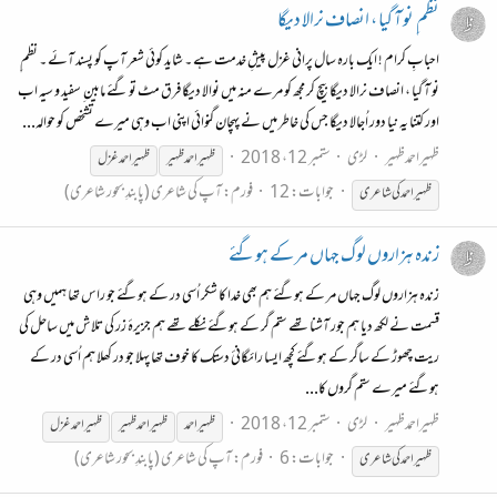
نظم ِ نو آ گیا ، انصاف نرالا دیگا
احبابِ کرام ! ایک بارہ سال پرانی غزل پیشِ خدمت ہے ۔ شاید کوئی شعر آپ کو پسند آئے ۔ نظم ِ
نو آ گیا ، انصاف نرالا دیگا بیچ کر مجھ کو مرے منہ میں نوالا دیگا فرق مٹ تو گئے مابین ِ سفید و سیہ اب
اور کتنا یہ نیا دور اُجالا دیگا جس کی خاطر میں نے پہچان گنوائی اپنی اب وہی میرے تشخص کو حوالہ...
ظہیراحمدظہیر
لڑی
ستمبر 12، 2018
ظہیر احمد ظہیر
ظہیراحمد
غزل
جوابات: 12
فورم:
آپ کی شاعری (پابندِ بحور شاعری)
ظہیراحمد
کی شاعری
زندہ ہزاروں لوگ جہاں مر کے ہوگئے
زندہ ہزاروں لوگ جہاں مر کے ہوگئے ہم بھی خدا کا شکر اُسی در کے ہوگئے جو راس تھا ہمیں وہی
قسمت نے لکھ دیا ہم جور آشنا تھے ستم گر کے ہوگئے نکلے تھے ہم جزیرۂ زر کی تلاش میں ساحل کی
ریت چھوڑ کے ساگر کے ہوگئے کچھ ایسا رائگانیٔ دستک کا خوف تھا پہلا جو در کھلا ہم اُسی در کے
ہوگئے میرے ستم گروں کا...
ظہیراحمدظہیر
لڑی
ستمبر 12، 2018
ظہیر احمد
ظہیر احمد ظہیر
ظہیراحمد
غزل
جوابات: 6
فورم:
آپ کی شاعری (پابندِ بحور شاعری)
ظہیراحمد
کی شاعری