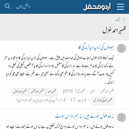
داخل ہوں
ٹیگ
ظہیراحمد غزل
ہواؤں کی زد پہ دیا زندگی کا
ایک نسبتاً تازہ غزل احبابِ ذوق کی خدمت میں پیش ہے ۔ ہواؤں کی زد پہ دیا زندگی کا! وطیرہ یہ ہم
نے رکھا زندگی کا عدم سے ملا ہے سرا زندگی کا مکمل ہوا دائرہ زندگی کا یہ آنکھیں کھلی کی کھلی رہ
گئیں پھر جب آگے سے پردہ ہٹا زندگی کا ستم بھی دکھائے سبھی تیرے غم نے سلیقہ بھی مجھ کو دیا
زندگی...
ظہیراحمدظہیر
لڑی
ستمبر 12، 2019
ظہیر احمد
ظہیر احمد ظہیر
ظہیراحمد
غزل
جوابات: 17
فورم:
آپ کی شاعری (پابندِ بحور شاعری)
ظہیراحمد
کی شاعری
نہ وہ ملول ہوئے ہیں ، نہ ہم اداس ہوئے
نہ وہ ملول ہوئے ہیں ، نہ ہم اداس ہوئے مزاج ترکِ تعلق پہ بے لباس ہوئے بجھائے ایسے ہوا