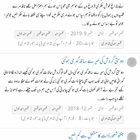
نے چراغِ خوش نظری فروغِ دید کے موسم بھی محوِ یاس ہوئے ہم اعتراض تھے ناقد مرے
قصیدوں پر جمالِ یار کو دیکھا تو ہم سپاس ہوئے مری نظر میں خود اپنے ہی نقطہ ہائے نظر نہیں جو تیرا
حوالہ تو بے اساس ہوئے یہ کار...
ظہیراحمدظہیر
لڑی
ستمبر 9، 2019
ظہیر احمد
ظہیر احمد ظہیر
ظہیراحمد
غزل
جوابات: 20
فورم:
آپ کی شاعری (پابندِ بحور شاعری)
ظہیراحمد
کی شاعری
دوستی گردش کی میرے ساتھ گہری ہوگئی
دوستی گردش کی میرے ساتھ گہری ہوگئی دل تھما تو گردشِ حالات گہری ہو گئی کیسے اندازہ لگاتا اپنی
گہرائی کا میں اپنی تہہ تک جب بھی پہنچا ذات گہری ہو گئی زندگی نے ہونٹ کھولے لفظ سادہ سے
کہے تجربے نے آنکھ کھولی بات گہری ہو گئی چاندنی کی آس میں ہم دیر تک بیٹھے رہے ڈھونڈنے
نکلے دیا جب رات...
ظہیراحمدظہیر
لڑی
ستمبر 12، 2018
ظہیر احمد
ظہیر احمد ظہیر
ظہیراحمد
غزل
جوابات: 8
فورم:
آپ کی شاعری (پابندِ بحور شاعری)
ظہیراحمد
کی شاعری
جگنو شعورِ ذات کا مشعل سے کم نہیں