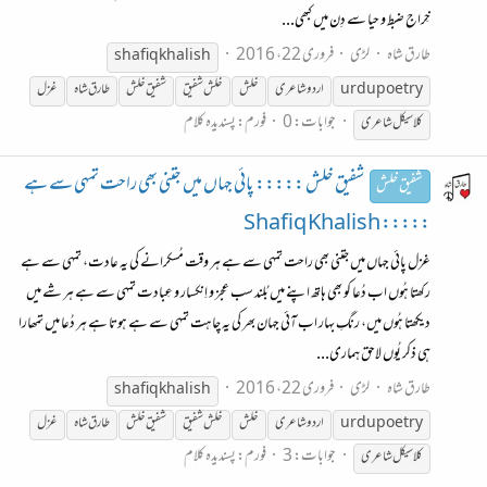
خِراج ضبط و حیا سے دِن میں کبھی...
طارق شاہ
لڑی
فروری 22، 2016
shafiq khalish
urdupoetry
اردو شاعری
خلش
خلش شفیق
شفیق خلش
طارق شاہ
غزل
جوابات: 0
فورم:
پسندیدہ کلام
کلاسیکل شاعری
شفیق خلش ::::: پائی جہاں میں جتنی بھی راحت تمہی سے ہے
شفیق خلش
::::: Shafiq Khalish
غزل پائی جہاں میں جتنی بھی راحت تمہی سے ہے ہر وقت مُسکرانے کی یہ عادت، تمہی سے ہے
رکھتا ہُوں اب دُعا کو بھی ہاتھ اپنے میں بُلند سب عِجز و اِنکسار و عِبادت تمہی سے ہے ہر شے میں
دیکھتا ہُوں میں، رنگِ بہار اب آئی جہان بھر کی یہ چاہت تمہی سے ہے ہوتا ہے ہر دُعا میں تمھارا
ہی ذکر یُوں لاحق ہماری...
طارق شاہ
لڑی
فروری 22، 2016
shafiq khalish
urdupoetry
اردو شاعری
خلش
خلش شفیق
شفیق خلش
طارق شاہ
غزل
جوابات: 3
فورم:
پسندیدہ کلام
کلاسیکل شاعری