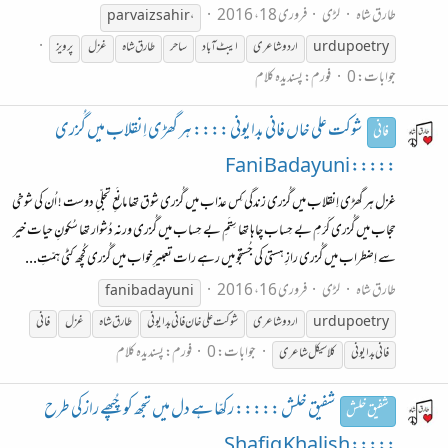
طارق شاہ
لڑی
فروری 18، 2016
parvaiz sahir،
urdupoetry
اردو شاعری
ایبٹ آباد
ساحر
طارق شاہ
غزل
پرویز
جوابات: 0
فورم:
پسندیدہ کلام
شوکت علی خاں فانی بدایونی :::: ہر گھڑی اِنقلاب میں گُزری
فانی
::::: Fani Badayuni
غزل ہر گھڑی اِنقلاب میں گُزری زندگی کِس عذاب میں گُزری شوق تھا مانَعِ تجلّیِ دوست ! اُن کی شوخی
حِجاب میں گُزری کَرَمِ بے حِساب چاہا تھا سِتَمِ بے حِساب میں گُزری ورنہ دُشوار تھا سُکونِ حیات خیر
سے اِضطراب میں گُزری رازِ ہستی کی جُستجُو میں رہے رات تعبیرِخواب میں گُزری کُچھ کٹی ہمّتِ...
طارق شاہ
لڑی
فروری 16، 2016
fani badayuni
urdupoetry
اردو شاعری
شوکت علی خان فانی بدایونی
طارق شاہ
غزل
فانی
جوابات: 0
فورم:
پسندیدہ کلام
فانی بدایونی
کلاسیکل شاعری
شفیق خلش ::::: رکھّا ہے دل میں تجھ کو چُپھے راز کی طرح
شفیق خلش
::::: Shafiq Khalish