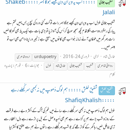
::::: اب یہ وِیران دِن کیسے ہوگا بسر ::::: Shakeb
شکیب جلالی
Jalali
شکیب جلالی غزل اب یہ وِیران دِن کیسے ہوگا بسر رات تو کٹ گئی درد کی سَیج پر بس یہیں ختم ہے
پیار کی رہگزر دوست اگلا قدم کچھ سمجھ سوچ کر اُس کی آوازِ پا تو بڑی بات ہے ایک پتّہ بھی کھڑکا نہیں
رات بھر گھر میں طوفان آئے زمانہ ہُوا اب بھی کانوں میں بجتی ہے زنجیرِ در اپنا دامن بھی اب تو
میسّر نہیں...
طارق شاہ
لڑی
فروری 24، 2016
urdupoetry
اردو شاعری
جوابات: 6
فورم:
پسندیدہ
روایتی شاعری
شکیب
شکیب جلالی
طارق شاہ
غزل
کلام
شفیق خلش ::::: ہم لوگ دُھوپ میں نہ کبھی سر کُھلے رہے
شفیق خلش
::::: Shafiq Khalish
غزل ہم لوگ دُھوپ میں نہ کبھی سر کُھلے رہے سائے میں غم کی آگ کے اکثر دبے رہے فرقت
کے روز و شب بڑے ہم پر کڑے رہے ہم بھی اُمیدِ وصل کے بَل پر اڑے رہے دِل اِنتظار سے
تِری غافِل نہیں رہا گھر کے کواڑ تھے کہ جو شب بھر کُھلے رہے راتوں نے ہم سے عِشق کا اکثر لِیا