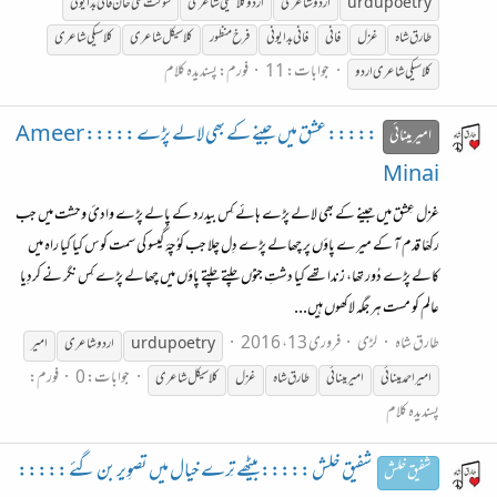
urdupoetry
اردو شاعری
اردو کلاسیکی شاعری
شوکت علی خان فانی بدایونی
طارق شاہ
غزل
فانی
فانی بدایونی
فرخ منظور
کلاسیکل شاعری
کلاسیکی شاعری
جوابات: 11
فورم:
پسندیدہ کلام
کلاسیکی شاعری اردو
::::: عشق میں جینے کے بھی لالے پڑے ::::: Ameer
امیر مینائی
Minai
غزل عِشق میں جینے کے بھی لالے پڑے ہائے کِس بیدرد کے پالے پڑے وادئ وحشت میں جب
رکھّا قدم آ کے میرے پاؤں پر چھالے پڑے دِل چلا جب کوُچۂ گیسو کی سمت کوس کیا کیا راہ میں
کالے پڑے دُور تھا، زندا تھے کیا دشتِ جنوُں چلتے چلتے پاؤں میں چھالے پڑے کِس نگر نے کردِیا
عالم کو مست ہر جگہ لاکھوں ہیں...
طارق شاہ
لڑی
فروری 13، 2016
urdupoetry
اردو شاعری
امیر
جوابات: 0
فورم:
امیر احمد مینائی
امیر مینائی
طارق شاہ
غزل
کلاسیکل شاعری
پسندیدہ کلام
شفیق خلش ::::: بیٹھے تِرے خیال میں تصوِیر بن گئے :::::
شفیق خلش