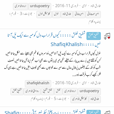
طارق شاہ
لڑی
فروری 11، 2016
urdupoetry
اردو شاعری
جوابات: 3
فورم:
امیر احمد مینائی
امیر مینائی
طارق شاہ
غزل
کلاسیکل غزل
پسندیدہ کلام
شفیق خلش ::::: کیوں قرار اب دِل کو میرے ایک پَل آتا
شفیق خلش
نہیں ::::: Shafiq Khalish
غزل کیوں قرار اب دِل کو میرے ایک پَل آتا نہیں دُوسروں کا غم بھی سِینے سے نِکل جاتا نہیں
کِس کو لگتے ہیں بُرے یہ پیار کے مِیٹھے سُخن تیری باتوں سے بھی اب غم اپنا ٹل جاتا نہیں نصفِ
شب کو اُٹھ کے بیٹھوں پُرملالِ حال سے میرے خوابوں سے کبھی خوفِ اجَل جاتا نہیں ہے یہی اِک
فکر، کیسے کربِ فُرقت دُور...
طارق شاہ
لڑی
فروری 10، 2016
shafiq khalish
urdupoetry
اردو شاعری
خلش
خلش شفیق
روایتی شاعری
شفیق خلش
جوابات: 5
فورم:
پسندیدہ کلام
طارق شاہ
کلاسیکل شاعری
شفیق خلش ::::: بات چلتی نظر نہیں آتی ::::: Shafiq
شفیق خلش