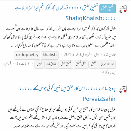
شفیق خلش ::::: دُکھ کہاں مجھ کو کہ غم تیرا سزا دیتا ہے
شفیق خلش
::::: Shafiq Khalish
غزل دُکھ کہاں مجھ کو کہ غم تیرا سزا دیتا ہے ہاں مگر اِس کا، کہ سب حال بتا دیتا ہے دِن گُزارے
ہیں سَرِ چاکِ زمانہ، لیکن یہ بھی ہر شام وہی شکل بنا دیتا ہے رات ہوتے ہی کوئی یاد کا خوش کُن لمحہ
! نیند آنکھوں سے، سُکوں دِل سے مِٹا دیتا ہے ذہن بے خوابئ آنکھوں کا سہارا پا کر کیا نہ...
طارق شاہ
لڑی
فروری 20، 2016
urdupoetry
khalish
جوابات: 0
فورم:
اردو شاعری
خلش
خلش شفیق
شفیق خلش
طارق شاہ
غزل
پسندیدہ کلام
پرویز ساحِر :::::: اِس کارِ عِشق میں نہیں کوئی ہوَس مُجھے :::::
Pervaiz Sahir
غزل پرویز ساحِر اِس کارِ عِشق میں نہیں کوئی ہوَس مُجھے میری متاعِ آتِشِ سُوزاں ہے بَس مُجھے مَیں
بورِیا نشِیں سہی، لیکِن بہ فیضِ عِشق حاصِل ہے مِہْر و ماہ پَہ بھی دَسترَس مُجھے چشمِ زدَن میں جَست
بھرُوں گا میں تا اُفق کچھ کم نہیں ہے مُہلتِ یک دو نفَس مُجھے میرے لِیے ہے حَلقۂ صاحِب...