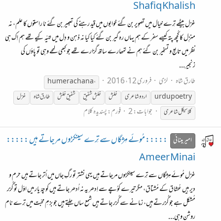
Shafiq Khalish
غزل بیٹھے تِرے خیال میں تصوِیر بن گئے خوابوں میں قید رہنے کی تعبیر بن گئے نا راستوں کا علم، نہ
منزِل کا کُچھ پتہ کیسے سفر کے ہم یہاں رہ گیر بن گئے کیا کیا نہ ذہن و دِل میں تہیّہ کیے تھے ہم اِک ہی
نظر میں تابع و تسخِیر بن گئے ہم نے تمھارے ساتھ گزارے تھے جو کبھی لمحے وہی تو پاؤں کی
زنجیر...
طارق شاہ
لڑی
فروری 12، 2016
humera chana،
urdupoetry
اردو شاعری
خلش
خلش شفیق
شفیق خلش
طارق شاہ
غزل
جوابات: 2
فورم:
پسندیدہ کلام
کلاسیکل شاعری
::::: مُوئے مِژگاں سے تِرے سینکڑوں مرجاتے ہیں :::::
امیر مینائی
Ameer Minai
غزل مُوئے مِژگاں سے تِرے سینکڑوں مرجاتے ہیں یہی نشتر تو رگِ جاں میں اُتر جاتے ہیں حرم و
دیر ہیں عُشاق کے مُشتاق، مگر تیرے کوُچے سے اِدھر یہ نہ اُدھر جاتے ہیں کوچۂ یار میں اوّل تو گُزر
مُشکل ہے جو گُزرتے ہیں، زمانے سے گُزر جاتے ہیں شمع ساں جلتے ہیں جو بزمِ محبّت میں تِرے نام
روشن وہی...