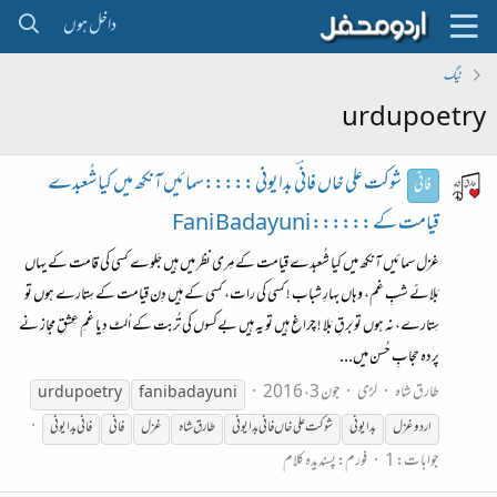
داخل ہوں
ٹیگ
urdupoetry
شوکت علی خاں فانؔی بدایونی :::::سمائیں آنکھ میں کیا شُعبدے
فانی
قیامت کے :::::: Fani Badayuni
غزل سمائیں آنکھ میں کیا شُعبدے قیامت کے مِری نظر میں ہیں جَلوے کسی کی قامت کے یہاں
بَلائے شبِ غم، وہاں بہارِ شباب ! کسی کی رات، کسی کے ہیں دِن قیامت کے سِتارے ہوں تو
سِتارے، نہ ہوں تو برقِ بَلا ! چراغ ہیں تو یہ ہیں بےکسوں کی تُربت کے اُلٹ دِیا غمِ عِشقِ مجاز نے
پردہ حجابِ حُسن میں...
طارق شاہ
لڑی
جون 3، 2016
urdupoetry
fani badayuni
اردو غزل
بدایونی
شوکت علی خاں فانی بدایونی
طارق شاہ
غزل
فانی
فانی بدایونی
جوابات: 1
فورم:
پسندیدہ کلام