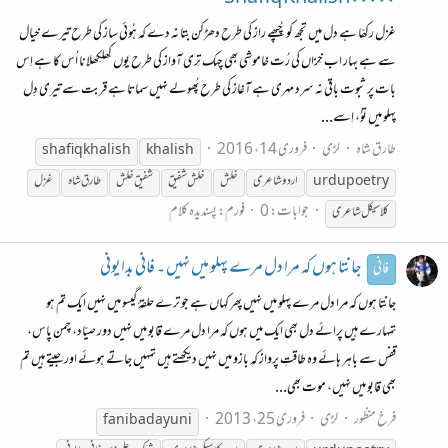
غزل رکھّا ہے دل میں تجھ کو چُپھے راز کی طرح دھڑکن بتا نہ دے کہ ہُوئی ساز کی طرح تیرے خیال
سے ہے بہار اب خِزاں کی رُت خاموشی بھی چہک تِری آواز کی طرح یوں کِھلکِھلانا اُس کا ہے اِس
بات پر ثبوت باقی نہ سرد مہری ہے آغاز کی طرح پُھولے نہیں سماتا ہے قربت سے تیری دِل
پہلو میں توُ، اِسے...
طارق شاہ
لڑی
فروری 14، 2016
shafiq khalish
khalish
urdupoetry
اردو شاعری
خلش
خلش شفیق
شفیق خلش
طارق شاہ
غزل
جوابات: 0
فورم:
پسندیدہ کلام
کلاسیکل شاعری
جانتا ہوں کہ مرا دل مرے پہلو میں نہیں ۔ فانی بدایونی
فانی
جانتا ہوں کہ مرا دل مرے پہلو میں نہیں پھر کہاں ہے جو ترے حلقۂ گیسو میں نہیں ایک تم ہو
تمہارے ہیں پرائے دل بھی ایک میں ہوں کہ مرا دل مرے قابو میں نہیں دور صیّاد، چمن پاس،
قفس سے باہر ہائے وہ طاقتِ پرواز کہ بازو میں نہیں دیکھتے ہیں تمہیں جاتے ہوئے اور جیتے ہیں تم
بھی قابو میں نہیں، موت بھی...
فرخ منظور
لڑی
فروری 25، 2013
fani badayuni