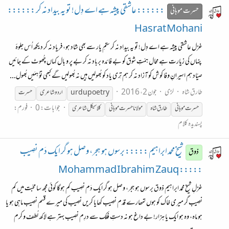
:::::: عاشقی پیشہ ہے اے دِل! تو یہ بیداد نہ کر ::::::
حسرت موہانی
Hasrat Mohani
غزل عاشقی پیشہ ہے اے دِل! تو یہ بیداد نہ کر ستمِ یار سے بھی شاد ہو، فریاد نہ کر دیکھ اُس جلوۂ
پنہاں کی زیارت ہے محال ہمّتِ شوق کو بے فائدہ برباد نہ کر بے پر و بال کہاں چُھوٹ کے جائیں
صیّاد ہم اسِیرانِ وفا کوش کو آزاد نہ کر ہم تِری یاد کو بُھولیں ہیں نہ بُھولیں گے کبھی توُ ہمَیں بُھول...
طارق شاہ
لڑی
جون 2، 2016
urdupoetry
اردو شاعری
حسرت
جوابات: 0
فورم:
حسرت موہانی
طارق شاہ
مولانا حسرت موہانی
کلاسیکل شاعری
پسندیدہ کلام
شیخ محمد ابراہیم ::::: برسوں ہو ہجر، وصل ہو گر ایک دَم نصِیب
ذوق
::::: Mohammad Ibrahim Zauq
غزلِ شیخ محمد ابراہیم ذوق برسوں ہو ہجر، وصل ہو گر ایک دَم نصِیب کم ہوگا کوئی مجھ سا محبّت میں کم
نصِیب گر میری خاک کو ہوں تمھارے قدم نصِیب کھایا کریں نصِیب کی میرے قسم نصِیب ماہی ہو یا
ہو ماہ، وہ ہو ایک یا ہزار! بے داغ ہو نہ دستِ فلک سے درِم نصِیب بہتر ہے لاکھ لُطف و کرم