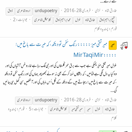
سے تِرے...
طارق شاہ
لڑی
فروری 28، 2016
urdupoetry
اردو شاعری
ذوق
جوابات: 2
شیخ ابراہیم ذوق
طارق شاہ
غزل
محمد ابراہیم ذوق
کلاسیکل شاعری
فورم:
پسندیدہ کلام
مِیر تقی مِیرؔ ::::: رنگِ سُخن تو دیکھ ، کہ حیرت سے باغ میں!
میر
::::: Mir Taqi Mir
غزلِ میر تقی میؔر چمکی ہے جب سے برق ِسَحر گُلستاں کی اور جی لگ رہا ہے خار و خسِ آشیاں کی اور
وہ کیا یہ دل لگی ہے فنا میں ، کہ رفتگاں مُنہ کرکے بھی نہ سوئے کبھو پھر جہاں کی اور رنگِ سُخن تو دیکھ
، کہ حیرت سے باغ میں! رہجاتے ہیں گےدیکھ کے گُل اُس دَہاں کی اور آنکھیں سی کُھل ہی جائیں
گی...
طارق شاہ
لڑی
فروری 28، 2016
urdupoetry
اردو شاعری
جوابات: 5
فورم:
پسندیدہ
طارق شاہ
غزل
میر
میر تقی میر
کلاسیکل شاعری
کلام