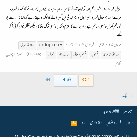
غزل مجھ سے مِلنے شبِ غم اور تو کون آئے گا میرا سایہ ہے جو دِیوار پہ جم جائے گا ٹھہرو ٹھہرو،
مِرے اصنامِ خیالی ٹھہرو ! میرا دِل گوشۂ تنہائی میں گھبرائے گا لوگ دیتے رہے کیا کیا نہ دِلاسے مجھ
کو زخم گہرا ہی سہی، زخم ہے، بھر جائے گا عزم پُختہ ہی سہی ترکِ وفا کا، لیکن مُنتظر ہُوں کوئی آکر
مجھے...
طارق شاہ
لڑی
فروری 5، 2016
urdupoetry
اردو شاعری
جوابات: 0
فورم:
پسندیدہ
روایتی شاعری
شکیب
شکیب جلالی
طارق شاہ
غزل
کلام
Last
1 از 3
اگلا
ٹیگ
مہر
اردو جدید
رابطہ
قواعد و ضوابط
راز داری
مدد
R
S
S
®