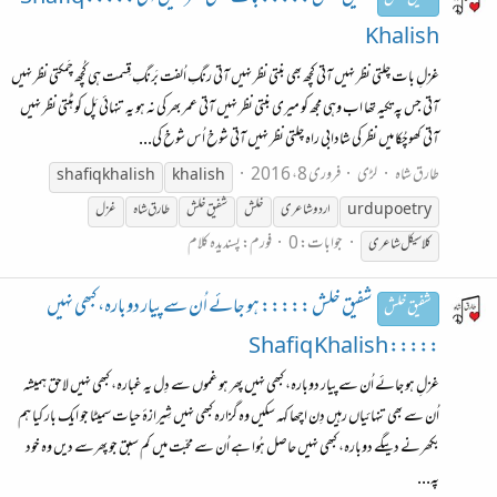
Khalish
غزلِ بات چلتی نظر نہیں آتی کچھ بھی بنتی نظر نہیں آتی رنگِ اُلفت بَرنگِ قِسمت ہی کُچھ چَمکتی نظر نہیں
آتی جس پہ تکیہ تھا اب وہی مجھ کو میری بنتی نظر نہیں آتی عمر بھر کی نہ ہو یہ تنہائی پَل کو ہٹتی نظر نہیں
آتی کھوچُکا میں نظر کی شادابی راہ چلتی نظر نہیں آتی شوخ اُس شوخ کی...
طارق شاہ
لڑی
فروری 8، 2016
shafiq khalish
khalish
urdupoetry
اردو شاعری
خلش
شفیق خلش
طارق شاہ
غزل
جوابات: 0
فورم:
پسندیدہ کلام
کلاسیکل شاعری
شفیق خلش ::::: ہو جائے اُن سے پیار دوبارہ، کبھی نہیں
شفیق خلش
::::: Shafiq Khalish
غزلِ ہو جائے اُن سے پیار دوبارہ، کبھی نہیں پھر ہو غموں سے دِل یہ غبارہ، کبھی نہیں لاحق ہمیشہ
اُن سے بھی تنہائیاں رہیں دِن اچھا کہہ سکیں وہ گزارہ کبھی نہیں شِیرازۂ حیات سمیٹا جو ایک بار کیا ہم
بکھرنے دیںگے دوبارہ، کبھی نہیں حاصل ہُوا ہے اُن سے محبّت میں کم سبق جو پھرسے دیں وہ خود
پہ...