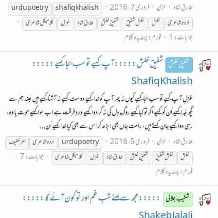
طارق شاہ
لڑی
فروری 7، 2016
urdupoetry
shafiq khalish
اردو شاعری
خلش
خلش شفیق
شفیق خلش
طارق شاہ
غزل
کلاسیکل شاعری
جوابات: 1
فورم:
پسندیدہ کلام
شفیق خلش ::::: آپ کہیے تو سب بجا کہیے :::::
شفیق خلش
Shafiq Khalish
غزلِ آپ کہیے تو سب بَجا کہیے کیوں نہ پھر آپ کو خدا کہیے دوست کہیے نہ آشنا کہیے ہیں بَضِد ہم سے
کُچھ جُدا کہیے اُن کو کہیے اگر تو کیا کہیے روگِ دِل کی نہ گر دوا کہیے دردِ فرقت ہے اب سَوا کہیے موت یا وہ،
رہی دوا کہیے جان کہتے ہیں، راحتِ جاں بھی ! بڑھ کر اِس سے بھی کیا خدا کہیے اُن...
طارق شاہ
لڑی
فروری 5، 2016
urdupoetry
اردو شاعری
بحر خفیف
جوابات: 7
خلش
خلش شفیق
شفیق خلش
طارق شاہ
غزل
کلاسیکل شاعری
فورم:
پسندیدہ کلام
::::: مجھ سے مِلنے شبِ غم اور تو کون آئے گا :::::
شکیب جلالی
Shakeb Jalali