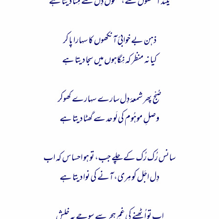
نیند آنکھوں سے، سُکوں دِل سے مِٹا دیتا ہے
ذہن بے خوابئ آنکھوں کا سہارا پا کر
کیا نہ منظر کہ نِگاہوں میں سجا دیتا ہے
صُبْح پھر شمعۂ دِل سارے سہارے کھوکر
وصلِ موہُوم کی لَو حد سے گھٹا دیتا ہے
سانس رُک رُک کے چلے جب، تو ہو احساس کہ اب
دِل اجَل کو مِری، آنے کی نوا دیتا ہے
اب تو اُٹھنے کی غمِ ہجر سے سوچے پہ خلش