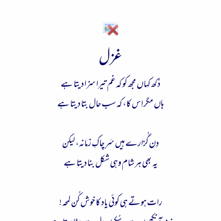
ء
غزل
دُکھ کہاں مجھ کو کہ غم تیرا سزا دیتا ہے
ہاں مگر اِس کا، کہ سب حال بتا دیتا ہے
دِن گُزارے ہیں سَرِ چاکِ زمانہ، لیکن
یہ بھی ہر شام وہی شکل بنا دیتا ہے
رات ہوتے ہی کوئی یاد کا خوش کُن لمحہ !