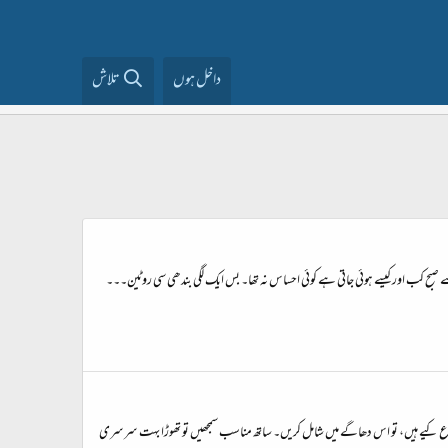
داخل ہوں
تلاش
ے صبح کب اور کیسے ہوئی جاتی ہے کوئی احساس نہ تھا۔ بس ایک لگی بندھی سی روٹین۔۔۔
شروع کیے ہیں، تو اس دھاگے میں شامل کریں۔ ساتھ مناسب سمجھیں تو تھوڑا بہت سرسری