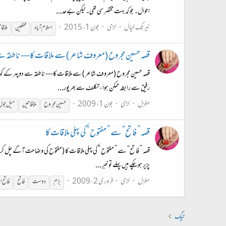
احوال۔ جو کہ بہت مختصر سی تھی۔ لیکن بےحد...
نیرنگ خیال
لڑی
جون 1، 2015
اسلام آباد
محفلین
ملاقا
قصہ حسین مجروح (معروف شاعر ) سے ملاقات کا--- ناطقہ س
قصہ حسین مجروح (معروف شاعر ) سے ملاقات کا--- ناطقہ سے دوپہر کے کھانے
رفیق سے رابطہ ممکن ہوا ،تکلف سے بھرپور...
مغزل
لڑی
جون 1، 2009
حسین مجروح
ملاقاتیں
میل جول
قصہ ” فاتح“ سے ” مفتوح “ کی پہلی ملاقات کا
پزیر ہوچکے ہیں پہلے تو خبر...
مغزل
لڑی
فروری 2، 2009
بزم
دوست
فاتح
فاتح ا
ٹیگ