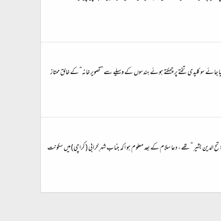
جائے سو کلیدی تختے پر چمکتے ہوئے ہندسوں کے وسیلے سے ”تصویر خانہ“ کے خالق ممتاز
 رابطہ استوار کیا تو دوسری جناب ” فاتح الدین بشیر “ تھے ، دعا سلام کے بعد معلوم ہو ا کہ جناب شہرِ خرابی ( کراچی) میں سکونت