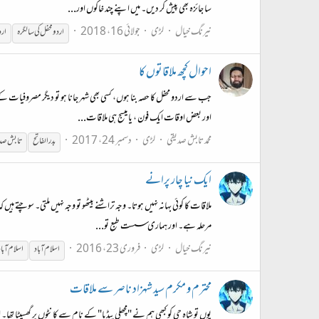
سا جائزہ بھی پیش کر دیں۔ میں اپنے چند خاکوں اور...
نیرنگ خیال
لڑی
جولائی 16، 2018
اردو محفل کی سالگرہ
ارد
احوال کچھ ملاقاتوں کا
جب سے اردو محفل کا حصہ بنا ہوں، کسی بھی شہر جانا ہو تو دیگر مصروفیات 
اور بعض اوقات ایک فون ، یا میسج ہی ملاقات...
محمد تابش صدیقی
لڑی
دسمبر 24، 2017
بدرالفاتح
تابش صد
ایک نیا چار پرانے
ملاقات کا کوئی بہانہ نہیں ہوتا۔ وجہ تراشنے بیٹھو تو وجہ نہیں ملتی۔ سوچتے 
مرحلہ ہے۔ اور ہماری سست طبع تو...
نیرنگ خیال
لڑی
فروری 23، 2016
اسلام آباد
اسلام آباد
محترم و مکرم سید شہزاد ناصر سے ملاقات
یوں تو شاہ جی کو کبھی ہم نے "مچھلی پیڈیا" کے نام سے کانٹوں پر گھسیٹا تھ