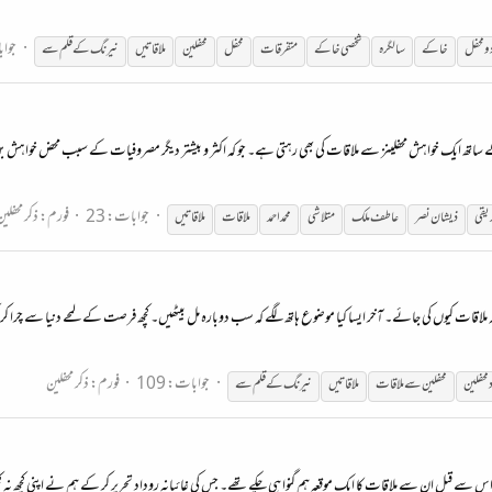
جواب
ومحفل
خاکے
سالگرہ
شخصی خاکے
متفرقات
محفل
محفلین
ملاقاتیں
نیرنگ کے قلم سے
کے ساتھ ایک خواہش محفلینز سے ملاقات کی بھی رہتی ہے۔ جو کہ اکثر و بیشتر دیگر مصروفیات کے سبب محض خواہش ب
جوابات: 23
فورم:
ذکر محفلی
یقی
ذیشان نصر
عاطف ملک
متلاشی
محمد احمد
ملاقات
ملاقاتیں
ہیں کہ ملاقات کیوں کی جائے۔ آخر ایسا کیا موضوع ہاتھ لگے کہ سب دوبارہ مل بیٹھیں۔ کچھ فرصت کے لمحے دنیا سے چرا
جوابات: 109
فورم:
ذکر محفلین
 محفلین
محفلین سے ملاقات
ملاقاتیں
نیرنگ کے قلم سے
ا۔ اس سے قبل ان سے ملاقات کا ایک موقعہ ہم گنوا ہی چکے تھے۔ جس کی غائبانہ روداد تحریر کر کے ہم نے اپنی کچھ