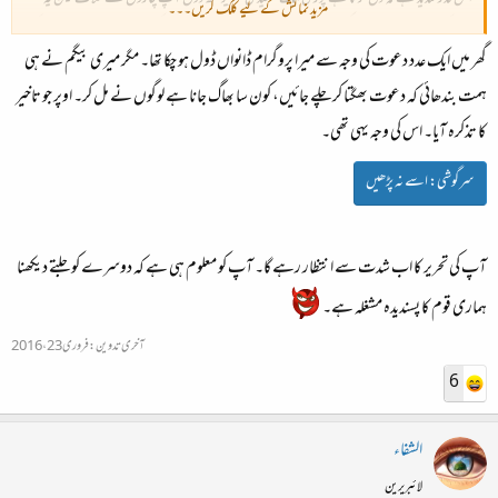
مزید نمائش کے لیے کلک کریں۔۔۔
سوچ کر خاموش ہو جاتی ہوئی کہیں یہ بات آپ جیسے بگڑے ہوئے بھائی کی طبیعت میں اور بگاڑ پیدا نا کر
گھر میں ایک عدد دعوت کی وجہ سے میرا پروگرام ڈانواں ڈول ہو چکا تھا۔ مگر میری بیگم نے ہی
دے
ہمت بندھائی کہ دعوت بھگتا کر چلے جائیں، کون سا بھاگ جانا ہے لوگوں نے مل کر۔ اوپر جو تاخیر
کا تذکرہ آیا۔ اس کی وجہ یہی تھی۔
سرگوشی:
اسے نہ پڑھیں
آپ کی تحریر کا اب شدت سے انتظار رہے گا۔ آپ کو معلوم ہی ہے کہ دوسرے کو جلتے دیکھنا
ہماری قوم کا پسندیدہ مشغلہ ہے۔
آخری تدوین:
فروری 23، 2016
6
الشفاء
لائبریرین