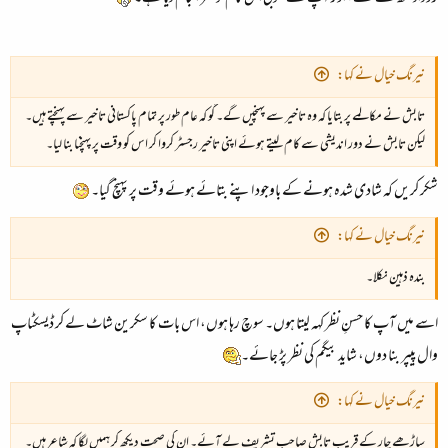
نیرنگ خیال نے کہا:
تابش نے مکالمے پر بتایا کہ وہ تاخیر سے پہنچیں گے۔ گو کہ عام طور پر تمام پاکستانی تاخیر سے پہنچتے ہیں۔
لیکن تابش نے دور اندیشی سے کام لیتے ہوئے اپنی تاخیر رجسٹر کروا کر اس کو وقت پر پہنچنا بنا لیا۔
شکر کریں کہ شادی شدہ ہونے کے باوجود اپنے بتائے ہوئے وقت پر پہنچ گیا۔
نیرنگ خیال نے کہا:
بندہ ذہین نکلا۔
اسے میں آپ کا حسنِ نظر کہہ لیتا ہوں۔ سوچ رہا ہوں، اس بات کا سکرین شاٹ لے کر ڈیسکٹاپ
وال پیپر بنا دوں، شاید بیگم کی نظر پڑ جائے۔
نیرنگ خیال نے کہا:
ساڑھے چار کے قریب تابش صاحب تشریف لے آئے۔ ان کی صحت دیکھ کر ہمیں لگا کہ شاعر ہیں۔