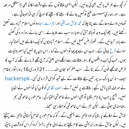
کر کچھ بے غرض باتیں بھی کی جائیں۔ لیکن ایسی ملاقاتوں کے لیے وقت نکالنا بھی بڑا مشکل مرحلہ
ہے۔ اور ہماری سست طبع تو کہیں جانے کا، ہلنے کا ، چلنے کا سوچ کر ہی فنا ہوجاتی ہے۔
تصاویر والے دھاگے سے پتا چلا کہ
محمد تابش صدیقی
اور
ایم اے راجا
دونوں اسلام آباد سے تعلق
رکھتے ہیں۔ چلو ایک وجہ تو ہاتھ آئی کہ دوبارہ سب سے ملا جائے۔ اسی بہانے روزمرہ کی گھٹن
سے باہر آجائیں گے۔ تھوڑا ہنس کھیل لیں گے۔ اسلام آبادیوں کو ایک مکالمے میں اکھٹا کیا۔
سوائے
فرخ
بھائی کے۔ جب ان سے پوچھا تو انہوں نے کہا ۔ اس دن پتا نہیں کیا مصروفیات
ہوں۔ تب کی تب دیکھوں گا۔اور ملاقات سے اگلے دن یعنی کہ آج مجھے فرمانے لگے کہ آپ کا
فرض تھا مجھے فون کر کے بتاتے۔ سب ملکر کہو سبحان اللہ۔۔۔۔ 21 فروری 16 بروز اتوار بمقام
ایف –نائن پارک سہ پہر تین بجے ملاقات کے لیے شبھ گھڑی قرار دی گئی۔
hackerspk
نے صرف شاپر ڈبل کیے۔ ملاقات پر نہیں آئے۔
الف نظامی
کو فون کیا تو انہوں نے اٹھایا
نہیں۔ میسج پر جب اپنا نام بتلایا تو بھی انہوں نے خاموشی اختیار کی۔ عام طور پر خاموشی نیم
رضامندی ہوتی ہے۔ لیکن ہم نے اس خاموشی کو انکار ہی سمجھا۔
تابش نے مکالمے پر بتایا کہ وہ تاخیر سے پہنچیں گے۔ گو کہ عام طور پر تمام پاکستانی تاخیر سے پہنچتے
ہیں۔ لیکن تابش نے دور اندیشی سے کام لیتے ہوئے اپنی تاخیر رجسٹر کروا کر اس کو وقت پر پہنچنا