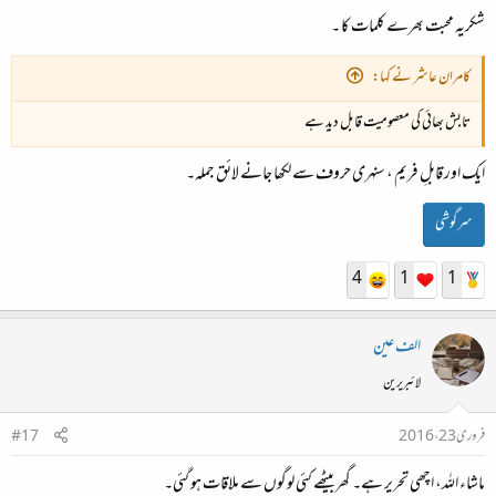
شکریہ محبت بھرے کلمات کا ۔
کامران عاشر نے کہا:
تابش بھائی کی معصومیت قابل دید ہے
ایک اور قابلِ فریم ، سنہری حروف سے لکھا جانے لائق جملہ۔
سرگوشی
4
1
1
الف عین
لائبریرین
فروری 23، 2016
#17
ماشاء اللہ، اچھی تحریر ہے۔ گھر بیٹھے کئی لوگوں سے ملاقات ہو گئی۔