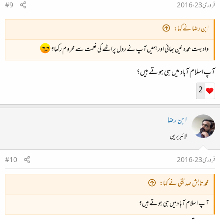
فروری 23، 2016
#9
ابن رضا نے کہا:
واہ بہت عمدہ نین بھائی اور ہمیں آپ نے رول پراٹھے کی نعمت سے محروم رکھا؟
آپ اسلام آباد میں ہی ہوتے ہیں؟
2
ابن رضا
لائبریرین
فروری 23، 2016
#10
محمد تابش صدیقی نے کہا:
آپ اسلام آباد میں ہی ہوتے ہیں؟