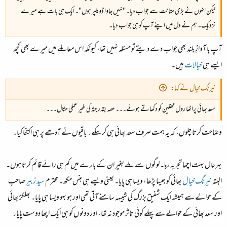
لیکن انہوں نے بڑی متانت سے جواب دیا۔ "نہیں جاوا ڈویلپر ہوں"۔ ایک ہی بات ہے میرے
نزدیک۔ ہم نے دل میں اپنے آپ کو ہی جواب دیا۔
آپ با آوازِ بلند بھی جواب دے دیتے تو مسئلہ نہیں تھا، کیونکہ اس معاملے میں میرے بھی کچھ
ایسے ہی
خیالات
ہیں۔
نیرنگ خیال نے کہا:
سعد بھائی پراٹھا رول محفلین کو دکھاتے ہوئے۔۔۔ حصہ بقدر جثہ کی غیر عملی مثال۔۔۔
وضاحت کرتا چلوں، کہ یہ ہمت صرف سعد بھائی ہی کر سکے۔ باقیوں نے آدھے پر ہی اکتفا کیا۔
بہرحال بہت اچھا تجربہ رہا۔ لوگوں سے ملے بغیر ان کے بارے میں کم ہی رائے قائم کرتا ہوں۔
البتہ
نیرنگ خیال
بھائی کو جیسا پڑھا، ویسا ہی پایا۔ یعنی ویسے ہی ہنس مکھ۔ محترم
سید زبیر
صاحب
کے حوالے سے ہمیشہ ایک شفیق بزرگ کی شبیہہ سامنے آتی تھی اور ہو بہو ویسا ہی پایا۔ بھلکڑ بھائی
اور سعد بھائی کے حوالے سے پہلے کوئی تاثر موجود نہ تھا، اور دونوں کو ہی ایک اچھا دوست پایا۔