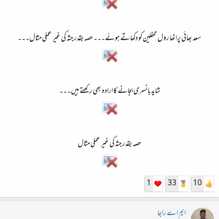
سعد بھائی پراٹھا رول محفلین کو دکھاتے ہوئے۔۔۔ حصہ بقدر جثہ کی غیر عملی مثال۔۔۔
شاید بانسری بجانے کا ارادہ بھی رکھتے ہیں۔۔۔
حصہ بقدر جثہ کی غیر عملی مثال
1
33
10
ایم اے راجا