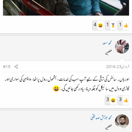
4
1
1
محمد سعد
محفلین
فروری 23، 2016
#19
اور ہاں۔ سائنس کی ترقی کے لیے آپ سب کی خدمات، بشمول رول پراٹھا، واپسی کی سواری اور
گاڑی و دل میں سائیکل کو جگہ دینا، یاد رکھی جائیں گی۔
3
3
محمد تابش صدیقی
محفلین