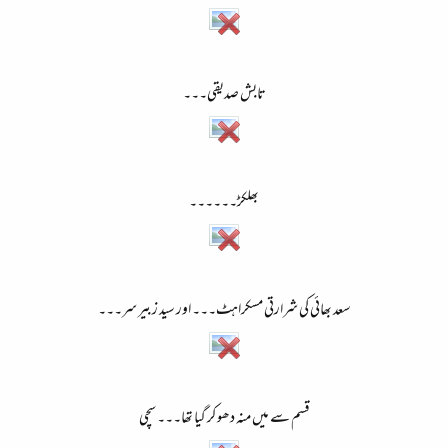
تابش صدیقی۔۔۔
بھلکڑ۔۔۔۔۔۔
سعد بھائی کی شرارتی مسکراہٹ۔۔۔ اور سید زبیر سر۔۔۔
قسم سے میں منہ دھو کر گیا تھا۔۔۔ سچی