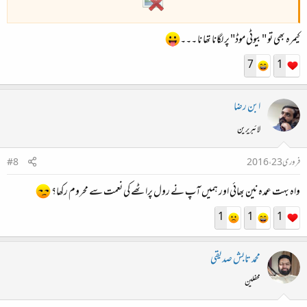
کیمرہ بھی تو "بیوٹی موڈ" پر لگانا تھا نا ۔۔۔
7
1
ابن رضا
لائبریرین
فروری 23، 2016
#8
واہ بہت عمدہ نین بھائی اور ہمیں آپ نے رول پراٹھے کی نعمت سے محروم رکھا؟
1
1
1
محمد تابش صدیقی
محفلین