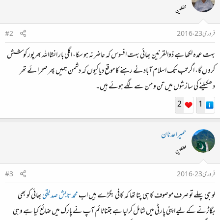
محفلین
فروری 23، 2016
#2
بہت عمدہ لکھا ہے ذوالقرنین بھائی بہت افسوس کہ حاضر نہ ہو سکا، اگلی بار انشااللہ بھرپور کوشش
کروں گا، اگر تب تک اسلام آباد نے رہنے کا موقع دیا کیوں کہ دشمن ہمیں پھر صحرا ئے تھر
دھکیلنے کی سازشوں میں تن و من سے لگے ہوئے ہیں۔
2
1
حمیرا عدنان
محفلین
فروری 23، 2016
#3
لو جی پہلے تو صرف موصوف کا ہی پتا تھا کہ کافی بگڑے ہیں اب
محمد تابش صدیقی
بھائی کو بھی
بگاڑنے کے لیے اپنی پارٹی میں شامل کر لیا ہے جتنا ٹائم آپ نے پارک میں ضائع کیا ہے وہی