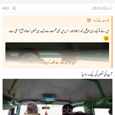
فروری 23، 2016
#20
محمد سعد نے کہا:
میں نے تو ایک ہی موقع پر کیمرا نکالا تھا۔ اس میں بھی قسمت سے ایک ہی تصویر نسبتاً واضح آ سکی ہے۔
مزید نمائش کے لیے کلک کریں۔۔۔
آپ کی تصویر کی بیک سائیڈ