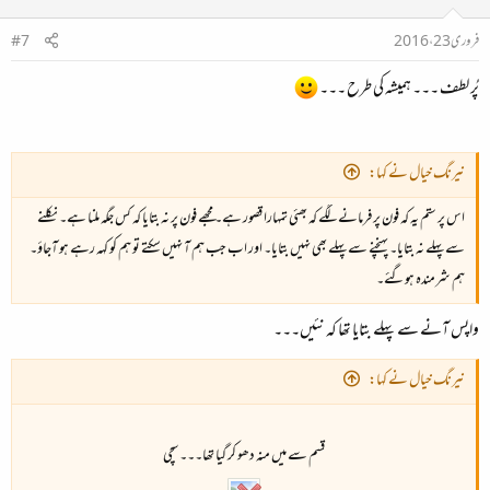
فروری 23، 2016
#7
پُر لطف ۔۔۔ ہمیشہ کی طرح ۔۔۔
نیرنگ خیال نے کہا:
اس پر ستم یہ کہ فون پر فرمانے لگے کہ بھئی تمہارا قصور ہے۔ مجھے فون پر نہ بتایا کہ کس جگہ ملنا ہے۔ نکلنے
سے پہلے نہ بتایا۔ پہنچنے سے پہلے بھی نہیں بتایا۔ اور اب جب ہم آ نہیں سکتے تو ہم کو کہہ رہے ہو آجاؤ۔
ہم شرمندہ ہوگئے۔
واپس آنے سے پہلے بتایا تھا کہ نئیں۔۔۔
نیرنگ خیال نے کہا:
قسم سے میں منہ دھو کر گیا تھا۔۔۔ سچی