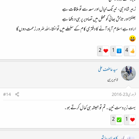
زبیر شاہ جی، نیرنگ خیال اور سعد سے تو ملاقات ہے
بھلکڑ اور تابش بھائی کو محفل میں تصاویر پر ہی دیکھا ہے
ارادہ ہے اسلام آباد آنے کا دفتری کام کے سلسلے میں تو انشاءاللہ ضرور زحمت دوں گا
2
1
4
سید عاطف علی
لائبریرین
فروری 23، 2016
#14
بہت زبردست نین ۔تم تو ہمیشہ ہی کمال کرتے ہو ۔
2
1
کامران عاشر