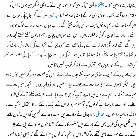
بنا لیا۔ بندہ ذہین نکلا۔
بھلکڑ
کا فون آیا کہ بئی کدھر ہو۔ میں نے کہا ابھی تو گھر ہی ہوں۔ اس کو
مقام اوروقت بتلایا۔ خود تیاری کر کے (منہ ہاتھ دھو کر)
سید زبیر
سر کے گھر جا پہنچے۔ وہاں سے
ان کو ساتھ لے کر ہم دونوں ایف-نائن پارک پہنچ گئے۔ اب وہاں بہت سارے لوگ موجود
تھے۔ سارے انجان۔ کوئی نہ نکلا نادان۔ جس سے ہو جان پہچان۔ ہم دونوں ٹہلتے ٹہلتے کچھ دور
ہی گئے تھے کہ داخلی دروازے کے بالائی حصے سے کسی چیز کے ٹکرانے کی آواز آئی۔ پلٹ کر
دیکھا تو بھلکڑ اپنا سر پکڑ کر بیٹھا ہوا تھا۔قد لمبا ہونے کی وجہ سے بیچارہ گیٹ کے بالائی حصے سے ٹکرا
گیا تھا۔ اس کے بعد وہاں ہم تینوں نے بیٹھ کر خوب گپیں لگائیں۔
ساڑھے چار کے قریب تابش صاحب تشریف لے آئے۔ ان کی صحت دیکھ کر ہمیں لگا کہ شاعر
ہیں۔ لیکن انہوں نے بڑی متانت سے جواب دیا۔ "نہیں جاوا ڈویلپر ہوں"۔ ایک ہی بات ہے
میرے نزدیک۔ ہم نے دل میں اپنے آپ کو ہی جواب دیا۔ اب ہم ٹہلتے ٹہلتے آگے کی طرف
چلے۔ ایم اے راجا صاحب کو فون کیا تومعلوم ہوا کہ ان کے ایک رشتے دار کا انتقال ہوگیا ہے۔
انا للہ و نا الیہ راجعون۔
امجد علی راجا
بھائی نے مکالمے میں بہت وعدے قسمیں کھائیں۔ لیکن نکلے
اس فلمی ہیرو کی طرح جس کے بارے میں مشہور گانا ہے کہ "ساہنوں نہر والے پل تے بلا
کے۔۔ تے خورے ماہی کتھے رہ گیا"۔ اس پر ستم یہ کہ فون پر فرمانے لگے کہ بھئی تمہارا قصور