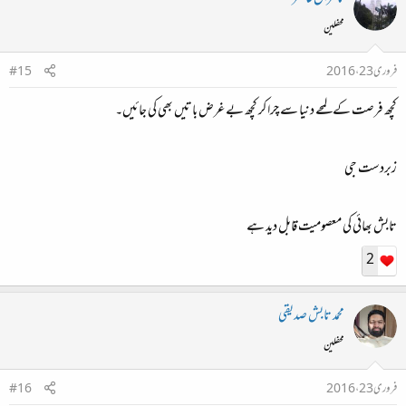
محفلین
فروری 23، 2016
#15
کچھ فرصت کے لمحے دنیا سے چرا کر کچھ بے غرض باتیں بھی کی جائیں۔
زبردست جی
تابش بھائی کی معصومیت قابل دید ہے
2
محمد تابش صدیقی
محفلین
فروری 23، 2016
#16