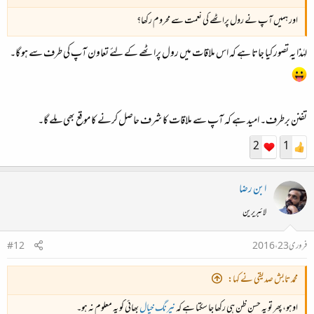
اور ہمیں آپ نے رول پراٹھے کی نعمت سے محروم رکھا؟
لہٰذا یہ تصور کیا جاتا ہے کہ اس ملاقات میں رول پراٹھے کے لئے تعاون آپ کی طرف سے ہو گا۔
تفنن برطرف۔ امید ہے کہ آپ سے ملاقات کا شرف حاصل کرنے کا موقع بھی ملے گا۔
2
1
ابن رضا
لائبریرین
فروری 23، 2016
#12
محمد تابش صدیقی نے کہا:
اوہو، پھر تو یہ حسنِ ظن ہی رکھا جا سکتا ہے کہ
نیرنگ خیال
بھائی کو یہ معلوم نہ ہو۔