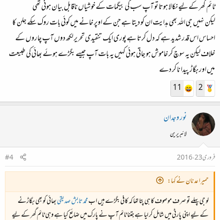
ٹائم گھر کے لیے نکالا ہوتا تو آپ سب کی بیگمات کے خوشیاں ناقابل بیان ہونی تھی
لیکن نہیں جی اللہ بھی ہدایت ان کو دیتا ہے جن کے اوپر خانے میں کوئی بات روک سکے جلن کا
احساس اس قدر شدید ہے کہ دل کرتا ہے پوری ایک تنقیدی تحریر لکھ دوں آپ چاروں کے
خلاف لیکن یہ سوچ کر خاموش ہو جاتی ہوئی کہیں یہ بات آپ جیسے بگڑے ہوئے بھائی کی طبیعت
میں اور بگاڑ پیدا نا کر دے
11
2
نور وجدان
لائبریرین
فروری 23، 2016
#4
حمیرا عدنان نے کہا:
لو جی پہلے تو صرف موصوف کا ہی پتا تھا کہ کافی بگڑے ہیں اب
محمد تابش صدیقی
بھائی کو بھی بگاڑنے
کے لیے اپنی پارٹی میں شامل کر لیا ہے جتنا ٹائم آپ نے پارک میں ضائع کیا ہے وہی ٹائم گھر کے لیے