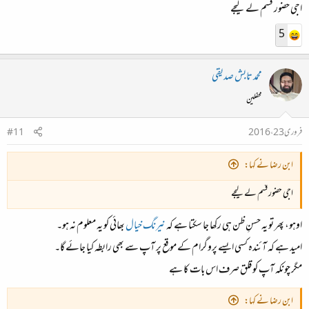
اجی حضور قسم لے لیجے
5
محمد تابش صدیقی
محفلین
فروری 23، 2016
#11
ابن رضا نے کہا:
اجی حضور قسم لے لیجے
اوہو، پھر تو یہ حسنِ ظن ہی رکھا جا سکتا ہے کہ
نیرنگ خیال
بھائی کو یہ معلوم نہ ہو۔
امید ہے کہ آئندہ کسی ایسے پروگرام کے موقع پر آپ سے بھی رابطہ کیا جائے گا۔
مگر چونکہ آپ کو قلق صرف اس بات کا ہے
ابن رضا نے کہا: