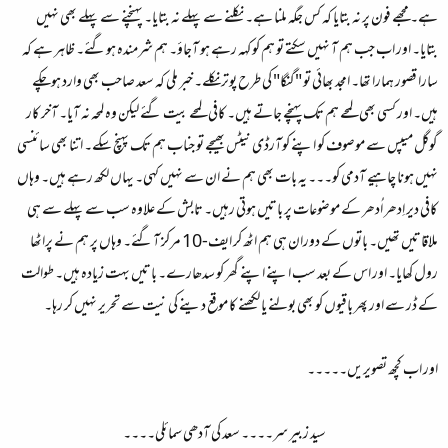
ہے۔ مجھے فون پر نہ بتایا کہ کس جگہ ملنا ہے۔ نکلنے سے پہلے نہ بتایا۔ پہنچنے سے پہلے بھی نہیں
بتایا۔ اور اب جب ہم آ نہیں سکتے تو ہم کو کہہ رہے ہو آجاؤ۔ ہم شرمندہ ہوگئے۔ ظاہر ہے کہ
سارا قصور ہمارا تھا۔ امجد بھائی تو "گنگا" کی طرح پوتر نکلے۔ خبر ملی کہ سعد صاحب بھی وارد ہوچکے
ہیں۔ اور کسی بھی لمحے ہم تک پہنچے جاتے ہیں۔ کافی لمحے بیت گئے لیکن وہ لمحہ نہ آیا۔ آخر کار
گوگل میپس سے موصوف کو اپنے کوآرڈی نیٹس بھیجے تو جناب ہم تک پہنچ سکے۔ اتنا بھی سائنسی
نہیں ہونا چاہیے آدمی کو۔۔۔ یہ بات بھی ہم نے ان سے نہیں کہی۔ یہاں لکھ رہے ہیں۔ وہاں
کافی دیر اِدھر اُدھر کے موضوعات پر باتیں ہوتی رہیں۔ تابش کے علاوہ سب سے پہلے سے ہی
ملاقاتیں تھیں۔ باتوں کے دوران ہی ہم اٹھ کر ایف-10 مرکز آگئے۔ وہاں پر ہم نے پراٹھا
رول کھایا۔ اور اس کے بعد سب اپنے اپنے گھر کو سدھارے۔ باتیں بہت زیادہ ہیں۔ طوالت
کے ڈر سے اور پھر باقیوں کو بھی بولنے یا لکھنے کا موقع دینے کی نیت سے تحریر نہیں کر رہا۔
اور اب کچھ تصویریں۔۔۔۔۔
سید زبیر سر۔۔۔۔ سعد کی آدھی سمائلی۔۔۔۔