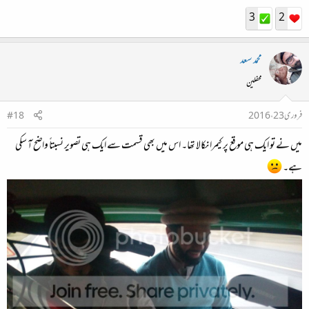
3
2
محمد سعد
محفلین
فروری 23، 2016
#18
میں نے تو ایک ہی موقع پر کیمرا نکالا تھا۔ اس میں بھی قسمت سے ایک ہی تصویر نسبتاً واضح آ سکی
ہے۔