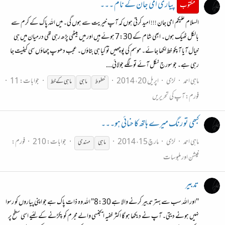
پیاری امی جان کے نام ۔۔۔
مکتوب
السلام علیکم امی جان !!! امید کرتی ہوں کہ آپ خیریت سے ہوں گی۔ میں اللہ پاک کے کرم سے
بالکل ٹھیک ہوں۔ ابھی شام کے 7:30 ہوئے ہیں اور میں بیٹھی پڑھ رہی تھی درمیان میں ہی
خیال آیا آپکو خط لکھا جائے۔ موسم کی پوچھیں تو کیا ہی بتاؤں۔ عجب دھوپ چھاؤں سی کیفیت جا
رہی ہے۔ جو سورج نکل آئے تو لگے جولائی...
ماہی احمد
لڑی
اپریل 20، 2014
جوابات: 11
خطوط
ماہی
ماہی
کے خط
فورم:
آپ کی تحریریں
کبھی تو رنگ میرے ہاتھ کا حنائی ہو۔۔۔
ماہی احمد
لڑی
مارچ 15، 2014
جوابات: 210
فورم:
ماہی
مہندی
فیشن اور ملبوسات
تدبیر
"اور اللہ سب سے بہتر تدبیر کرنے والا ہے 8:30" اللہ وہ ذات پاک ہے جو اپنی پیاروں کو رسوا
نہیں ہونے دیتی۔ آپ نے دیکھا ہو گا اکثر خفیہ ایجنسی والے مجرم کو پکڑنے کے لئیے اسی سطح پر