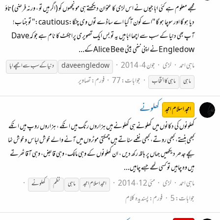
مجھے معلوم ہے کئی ابّا جیوں نے اس لڑی کا عنوان دیکھتے ہی مونچھوں کو (اگر ہیں تو ، ورنہ فرضی) تاؤ
دیا ہو گا اور سوچا ہو گا "اے کون آ گیا اے ساڈے توں وی چنگا:cautious:" تو جناب!
آپ بھی دنیا کے سب سے اچھا ابّا ہیں یہ تو بس ایک تصویری پراجکٹ کا نام ہے جو کہDave
Engledowنے اپنی ننھی بیٹی Alice Beeکے...
ماہی احمد
لڑی
جون 4، 2014
dave engledow
دنیا کے سب سے اچھے ابا
جوابات: 77
فورم:
تصاویر
ماہی
ماہی
کا انتخاب
کھلونے
امجد اسلام امجد
کھلونوں کی دکانوں میں کھلونے ہی کھلونے ہیں ہزاروں رنگ ہیں انکے ، ہزاروں روپ ہیں انکے
کبھی ہنستے، کبھی روتے، کبھی نغمے سناتے ہیں چمکتی موٹروں میں آنے والے خوش لباس و خوش نما
بچے جدھر دیکھیں جہاں پر ہاتھ رکھ دیں ، ان کھلونوں کے وہی مالک، وہی قابض، وہی آقا ٹھرتے
ہیں وہ چاہیں تو کسی لمحے جسے چاہیں...
ماہی احمد
لڑی
مئی 12، 2014
امجد اسلام امجد
ماہی
نظم
کھلونے
جوابات: 5
فورم:
پسندیدہ کلام