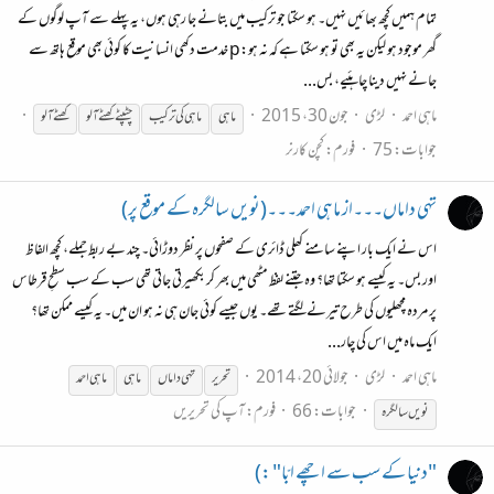
تمام ہمیں کچھ بھائیں نہیں۔ ہو سکتا جو ترکیب میں بتانے جا رہی ہوں، یہ پہلے سے آپ لوگوں کے
گھر موجود ہو لیکن یہ بھی تو ہو سکتا ہے کہ نہ ہو:p خدمت دکھی انسانیت کا کوئی بھی موقع ہاتھ سے
جانے نہیں دینا چاہئیے، بس...
ماہی احمد
لڑی
جون 30، 2015
ماہی
ماہی
کی ترکیب
چٹپٹے کھٹے آلو
کھٹے آلو
جوابات: 75
فورم:
کچن کارنر
تہی داماں۔۔۔از ماہی احمد۔۔۔(نویں سالگرہ کے موقع پر)
اس نے ایک بار اپنے سامنے کھلی ڈائری کے صفحوں پر نظر دوڑائی۔ چند بے ربط جملے، کچھ الفاظ
اور بس۔ یہ کیسے ہو سکتا تھا؟ وہ جتنے لفظ مٹھی میں بھر کر بکھیرتی جاتی تھی سب کے سب سطحِ قرطاس
پر مردہ مچھلیوں کی طرح تیرنے لگتے تھے۔ یوں جیسے کوئی جان ہی نہ ہو ان میں۔ یہ کیسے ممکن تھا؟
ایک ماہ میں اس کی چار...
ماہی احمد
لڑی
جولائی 20، 2014
تحریر
تہی داماں
ماہی
ماہی
احمد
جوابات: 66
فورم:
آپ کی تحریریں
نویں سالگرہ
"دنیا کے سب سے اچھے ابّا" :)