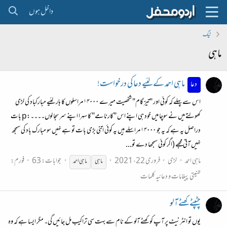
داخل ہوں
ٹیگ
ماہی
ماہی احمد کے لئیے دعا کی درخواست!
دعا
اس سے پہلے کہ کوئی اور "تیز گام" شخصیت میرے ۱۴۰۰۰ مراسلوں کا ہار لئیے مبارکباد کی لڑی
کھولتے میں نے سوچا میں خود ہی اپنے اس "کارنامے" کا سہرا اپنے سر سجا لوں۔۔۔۔:p بات
دراصل یہ ہے کہ یہ جو ۱۴۰۰۰ مراسلے ہیں یہ کوئی اتنی بڑی بات تو ہے نہیں سو مبارک باد کی سمجھ
نہیں آتی مجھے (اگر کوئی سمجھا دے تو...
ماہی احمد
لڑی
فروری 22، 2021
جوابات: 63
فورم:
ماہی
ماہی
احمد
تہنیتی پیغامات و دعائیہ کلمات
چٹپٹے کھٹے آلو
یوں تو انٹرنیٹ پر آپ کو کھٹے آلو کے نام سے بہت سی تراکیب مل جائیں گی۔ مگر ایسا ہے کہ وہ