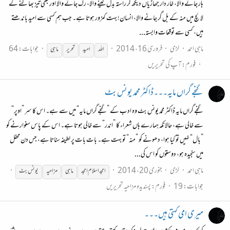
ہار جانے والا، خار دار جھاڑیاں دیکھ کر راستہ بدل لینے والا، رک جانے والا اور کبھی تیز بھاگنے کے
لالچ میں منہ کے بل گر جانے والا، انسان! بہت کمزور ہوتا ہے۔ جب ہم کسی سے امید باندھتے
ہیں، کسی سے توقعات وابستہ...
ماہی احمد
لڑی
فروری 16، 2014
جوابات: 64
اللہ
امید
تحریر
ماہی
فورم:
آپ کی تحریریں
گنجے گراں مایہ۔۔۔ڈاکٹر محمد یونس بٹ
گنجے گراں مایہ ڈاکٹر محمد یونس بٹ وہ ادب کے ”گنجے گراں مایہ“ میں سے ہے۔ اس کا سر ”اوپر“
سے خالی ہے، حالانکہ ہمارے ہاں شعراء کا ”اندر“ سے خالی ہوتا ہے۔ اس کے پاس سنوارنے کو
”بال“ نہیں تو کیا ہوا، دھونے کو ”منہ“ تو بہت ہے۔ بات بات پر لطیفہ سناتا ہے، جس دن محفل
میں سنجیدہ ہو، دوستوں کو اس کی...
ماہی احمد
لڑی
جنوری 20، 2014
امجد اسلام امجد
ماہی
مزاحیہ
یونس بٹ
جوابات: 19
فورم:
پسندیدہ مزاحیہ تحریریں
میری امی کہتی ہیں۔۔۔