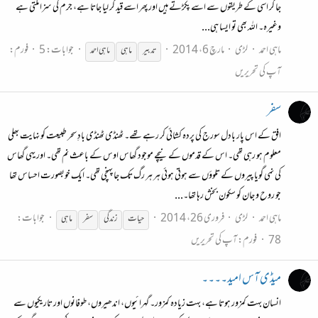
جا کر اسی کے طریقوں سے اسے پکڑتے ہیں اور پھر اسے قید کر لیا جاتا ہے، جرم کی سزا ملتی ہے
وغیرہ۔ اللہ بھی تو ایسا ہی...
ماہی احمد
لڑی
مارچ 6، 2014
جوابات: 5
فورم:
تدبیر
ماہی
ماہی
احمد
آپ کی تحریریں
سفر
افق کے اس پار بادل سورج کی پردہ کشائی کر رہے تھے۔ ٹھنڈی ٹھنڈی بادِ سحر طبیعت کو نہایت بھلی
معلوم ہو رہی تھی۔ اس کے قدموں کے نیچے موجود گھاس اوس کے باعث نم تھی۔ اور یہی گھاس
کی نمی گویا پیروں کے تلوؤں سے ہوتی ہوئی ہر ہر رگ تک جا پہنچی تھی۔ ایک خوبصورت احساس تھا
جو روح و جان کو سکون بخش رہا تھا۔...
ماہی احمد
لڑی
فروری 26، 2014
جوابات:
حیات
زندگی
سفر
ماہی
78
فورم:
آپ کی تحریریں
میڈی آس امید۔۔۔۔
انسان بہت کمزور ہوتا ہے، بہت زیادہ کمزور۔ گہرائیوں، اندھیروں، طوفانوں اور تاریکیوں سے