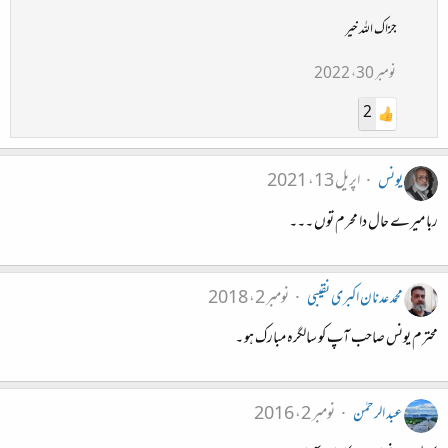
جزاک اللہ خیر
نومبر 30، 2022
2
یونس
اپریل 13، 2021
ربا میرے حال دا محرم توں ۔۔۔
محمد عدنان اکبری نقیبی
نومبر 2، 2018
محترم یونس صاحب آپ کو سالگرہ مبارک ہو ۔
عبد الرحمٰن
نومبر 2، 2016