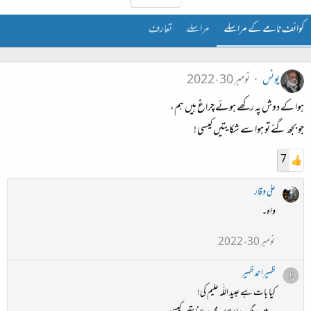
کوائف نامے کے مراسلے
مراسلے
تعارف
یونس
نومبر 30، 2022
ہوا کے دوش پہ رکھے ہوئے چراغ ہیں ہم،
جو بجھ گئے تو ہوا سے شکایتیں کیسی !
7
علی وقار
واہ۔
نومبر 30، 2022
ظہیراحمدظہیر
کیا بات ہے عبید اللّٰہ علیم کی!