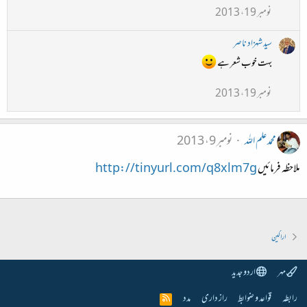
نومبر 19، 2013
سید شہزاد ناصر
بہت خوب شعر ہے
نومبر 19، 2013
محمد علم اللہ
نومبر 9، 2013
ملاحظہ فرمائیں
http://tinyurl.com/q8xlm7g
اراکین
مہر
اردو جدید
رابطہ
قواعد و ضوابط
راز داری
مدد
R