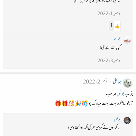
؎ میں سنگِ راہ ہوں مجھ پر عنایتیں کیسی
دسمبر 1، 2022
1
محمداحمد
کیا بات ہے جی!
دسمبر 3، 2022
سیما علی
نومبر 2، 2022
جناب
یونس
صاحب
آپکو سالگرہ بہت بہت مبارک ہو 🎊🎉🎊🎁🎁
یونس
؎ گردوں نے گھڑی عمر کی اک اور گھٹا دی !