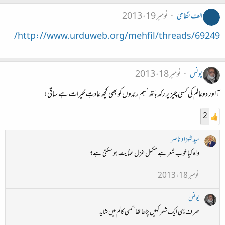
الف نظامی
نومبر 19، 2013
http://www.urduweb.org/mehfil/threads/69249/
یونس
نومبر 18، 2013
آ اور دوعالم کی کسی چیز پر رکھ ہاتھ‘ ہم رندوں کو بھی کچھ عادتِ خیرات ہے ساقی !
2
سید شہزاد ناصر
واہ کیا خوب شعر ہے مکمل غزل عنایت ہو سکتی ہے؟
نومبر 18، 2013
یونس
صرف یہی ایک شعر کہیں پڑھا تھا‘ کسی کالم میں شاید