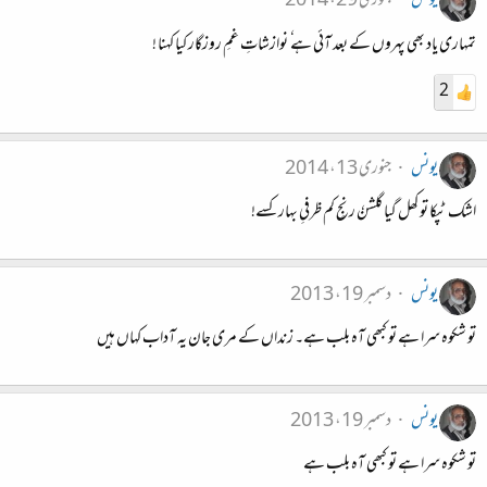
یونس
جنوری 29، 2014
تمہاری یاد بھی پہروں کے بعد آئی ہے ٗ نوازشاتِ غمِ روزگار کیا کہنا !
2
یونس
جنوری 13، 2014
اشک ٹپکا تو کھل گیا گلشنٗ رنجِ کم ظرفیِ بہار کسے!
یونس
دسمبر 19، 2013
تو شکوہ سرا ہے تو کبھی آہ بلب ہے۔ زنداں کے مری جان یہ آداب کہاں ہیں
یونس
دسمبر 19، 2013
تو شکوہ سرا ہے تو کبھی آہ بلب ہے