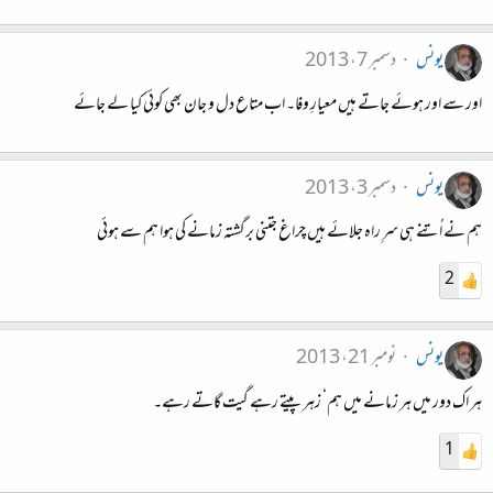
یونس
دسمبر 7، 2013
اور سے اور ہوئے جاتے ہیں معیارِ وفا۔ اب متاع دل و جان بھی کوئی کیا لے جائے
یونس
دسمبر 3، 2013
ہم نے اُتنے ہی سرِ راہ جلائے ہیں چراغ جتنی برگشتہ زمانے کی ہوا ہم سے ہوئی
2
یونس
نومبر 21، 2013
ہر اک دور میں ہر زمانے میں ہم‘ زہر پیتے رہے گیت گاتے رہے۔
1