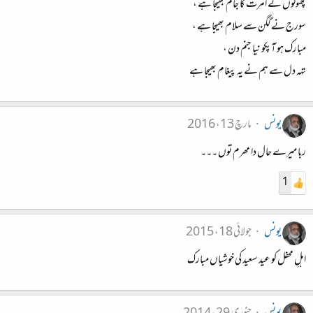
پھولوں نے امرت کا جام بھیجا ہے ،
سورج نے گگن سے سلام بھیجا ہے ،
مبارک ہو آپکو نیا جنم دن ،
تہہ دل سے ہم نے یہ پیغام بھیجا ہے
یونس
مارچ 13، 2016
ربا میرے حال دا مھرم توں ۔۔۔
1
یونس
جولائی 18، 2015
اہلِ محفل کو عید سعید کی خوشیاں مبارک