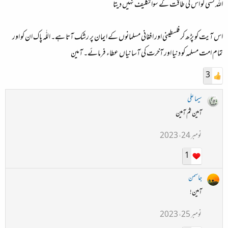
اللہ کسی کو اس کی طاقت کے سوا تکلیف نہیں دیتا
اس آیت کو پڑھ کر فلسطینی اور افغانی مسلمانوں کے ایمان پر رشک آتا ہے۔ اللّٰہ پاک ان کو اور
تمام امت مسلمہ کو دنیا اور آخرت کی آسانیاں عطاء فرمائے۔ آمین
3
سیما علی
آمین ثم آمین
نومبر 24، 2023
1
جاسمن
آمین!
نومبر 25، 2023