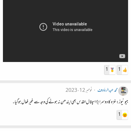
1
1
محمد عبدالرؤوف
نومبر 12، 2023
جیو نیوز: غزہ کا دوسرا بڑا اسپتال القدس بھی ایندھن نہ ہونے کی وجہ سے غیر فعال ہوگیا۔
1