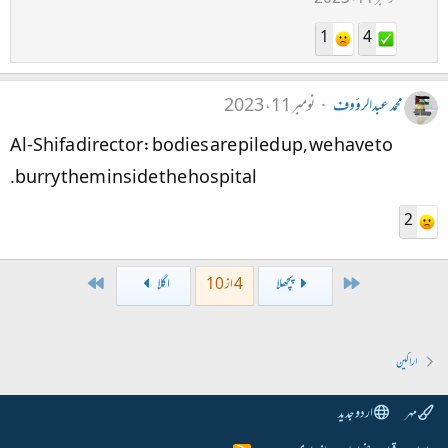
1
4
محمد عبدالرؤوف
نومبر 11، 2023
Al-Shifa director: bodies are piled up, we have to
burry them inside the hospital.​
2
Last
First
پچھلا
4 از 10
اگلا
اراکین
مہر
اردو جدید