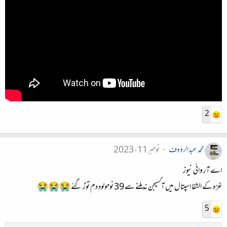
2
محمد عبدالرؤوف
نومبر 11، 2023
اے آر وائی نیوز
غزہ کے الشفا اسپتال میں آکسیجن نہ ملنے سے 39 نومولود دم توڑ گئے 😭😭😭
5