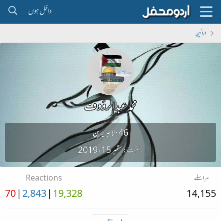
داخل ہوں
اراکین
محمد عبدالرؤوف
46
·
لائبریرین
رکنیت
ستمبر 15، 2019
مراسلے
Reactions
70
2,843
19,328
14,155