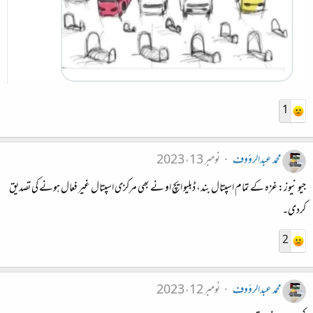
1
محمد عبدالرؤوف
نومبر 13، 2023
جیو نیوز: غزہ کے تمام اسپتال بند، ڈبلیو ایچ او نے بھی مرکزی اسپتال غیر فعال ہونے کی تصدیق
کردی۔
2
محمد عبدالرؤوف
نومبر 12، 2023