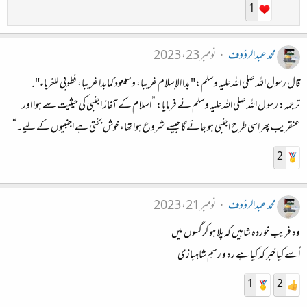
1
محمد عبدالرؤوف
نومبر 23، 2023
قال رسول الله صلى الله عليه وسلم:" بدا الإسلام غريبا، وسيعود كما بدا غريبا، فطوبى للغرباء".
ترجمہ: رسو ل اللہ صلی اللہ علیہ وسلم نے فرمایا: ”اسلام کے آغاز اجنبی کی حیثیت سے ہوا اور
عنقریب پھر اسی طرح اجنبی ہو جائے گا جیسے شروع ہوا تھا، خوش بختی ہے اجنبیوں کے لیے۔“
2
محمد عبدالرؤوف
نومبر 21، 2023
وہ فریب خوردہ شاہیں کہ پلا ہو کرگسوں میں
اُسے کیا خبر کہ کیا ہے رہ و رسمِ شاہبازی
1
2