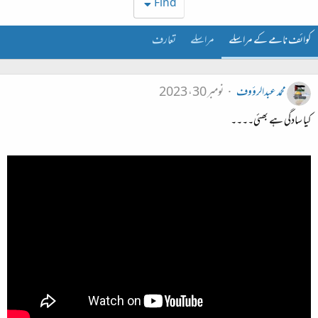
Find
کوائف نامے کے مراسلے
مراسلے
تعارف
محمد عبدالرؤوف
نومبر 30، 2023
کیا سادگی ہے بھئی۔۔۔۔