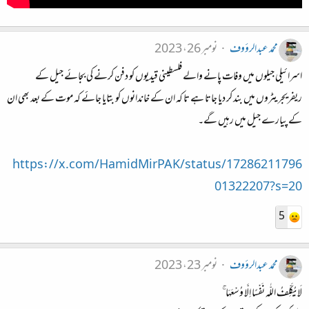
محمد عبدالرؤوف
نومبر 26، 2023
اسرائیلی جیلوں میں وفات پانے والے فلسطینی قیدیوں کو دفن کرنے کی بجائے جیل کے
ریفریجریٹروں میں بند کر دیا جاتا ہے تا کہ ان کے خاندانوں کو بتایا جائے کہ موت کے بعد بھی ان
کے پیارے جیل میں رہیں گے۔
https://x.com/HamidMirPAK/status/17286211796
01322207?s=20
5
محمد عبدالرؤوف
نومبر 23، 2023
لَا يُكَلِّفُ اللّٰہ نَفْسًا اِلَّا وُسْعَهَا ۚ