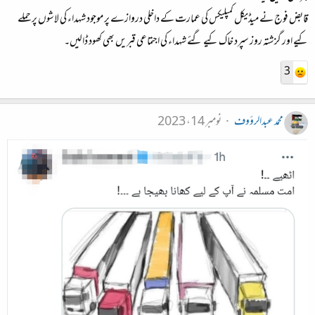
قابض فوج نے میڈیکل کمپلیکس کی عمارت کے داخلی دروازے پر موجود شہداء کی لاشوں پر حملے
کیے اور گزشتہ روز سپرد خاک کیے گئے شہداء کی اجتماعی قبریں بھی کھود ڈالیں۔
3
محمد عبدالرؤوف
نومبر 14، 2023