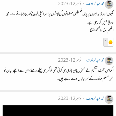
محمد عبدالرؤوف
نومبر 12، 2023
گلیوں اور شاہراہوں پر پڑی فلسطینی مسلمانوں کی لاشوں پر اسرائیلی فوج ٹینک چڑھانے سے بھی
دریغ نہیں کر رہی ہے۔
اللھم اغثنا، اللھم اغثنا
1
محمد عبدالرؤوف
نومبر 12، 2023
اگر اس مخنث تنظیم نے محض بیان بازی ہی کرنی تھی تو گھر ہی بیٹھے رہتے، ان سے اچھے بیان تو
غیر مسلم ممالک کے سربراہان دے رہے ہیں۔
محمد عبدالرؤوف
نومبر 12، 2023