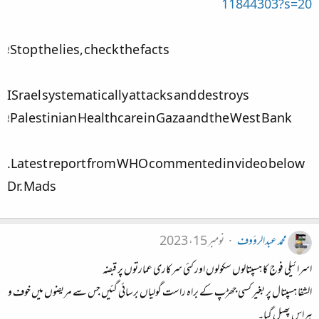
11844303?s=20
Stop the lies, check the facts!
ISrael systematically attacks and destroys
Palestinian Healthcare in Gaza and the West Bank!
Latest report from WHO commented in video below.
Dr. Mads​
محمد عبدالرؤوف
نومبر 15، 2023
اسرائیلی فوج کا ہسپتالوں سکولوں اور کئی سرکاری عمارتوں پر قبضہ
الشفا ہسپتال پر بغیر کسی جھڑپ کے براہ راست گولیاں برسائی گئیں جس سے مریضوں میں خوف و
ہراس پھیل گیا۔