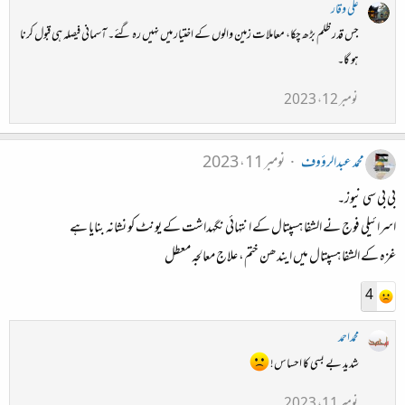
علی وقار
جس قدر ظلم بڑھ چکا، معاملات زمین والوں کے اختیار میں نہیں رہ گئے۔ آسمانی فیصلہ ہی قبول کرنا
ہو گا۔
نومبر 12، 2023
محمد عبدالرؤوف
نومبر 11، 2023
بی بی سی نیوز۔
اسرائیلی فوج نے الشفا ہسپتال کے انتہائی نگہداشت کے یونٹ کو نشانہ بنایا ہے
غزہ کے الشفا ہسپتال میں ایندھن ختم، علاج معالجہ معطل
4
محمداحمد
شدید بے بسی کا احساس!
نومبر 11، 2023