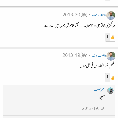
عاطف بٹ
جولائی 20، 2013
ہر گھڑی بولتا ہی رہتا ہوں۔۔۔ کتنا خاموش ہوں میں اندر سے
1
عاطف بٹ
جولائی 19، 2013
اللھم انصر المجاہدین فی کل مکان
1
عمر سیف
آمین
جولائی 19، 2013