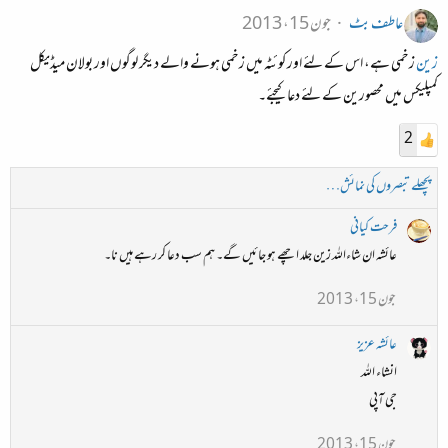
عاطف بٹ
جون 15، 2013
زین
زخمی ہے، اس کے لئے اور کوئٹہ میں زخمی ہونے والے دیگر لوگوں اور بولان میڈیکل
کمپلیکس میں محصورین کے لئے دعا کیجئے۔
2
پچھلے تبصروں کی نمائش…
فرحت کیانی
عائشہ ان شاءاللہ زین جلد اچھے ہو جائیں گے۔ ہم سب دعا کر رہے ہیں نا۔
جون 15، 2013
عائشہ عزیز
انشاء اللہ
جی آپی
جون 15، 2013