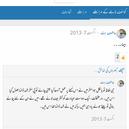
کوائف نامے کے مراسلے
مراسلے
تعارف
عاطف بٹ
اگست 7، 2013
بیمار۔۔۔
2
پچھلے تبصروں کی نمائش…
عاطف بٹ
جی افاقہ تو بالکل ہوا مگر میں نے اس نسخے پر عمل آدھا کیا یعنی چائے تو پی مگر شہد ڈالنا بھول گیا
اس میں۔ درحقیقت، ایک دوست عیادت کو تشریف لائے تھے، میں نے ان کے لئے چائے
بنائی تو پیتے ہوئے یاد ہی نہیں رہا کہ میں نے شہد ڈالنا تھا اس میں۔
اگست 7، 2013