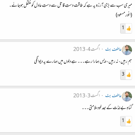
میری سب سے بڑی آرزو یہ ہے کہ طاقت دستِ قاتل سے دستِ عادل کو منتقل ہوجائے۔
(انور مسعود)
1
عاطف بٹ
اگست 4، 2013
ہم رہیں، نہ رہیں، دیس ہمارا رہے۔۔۔ ہے دلوں میں ہمارے یہ دیوانگی
3
عاطف بٹ
اگست 3، 2013
گناہِ بےلذت کے بعد خود ملامتی۔۔۔
1