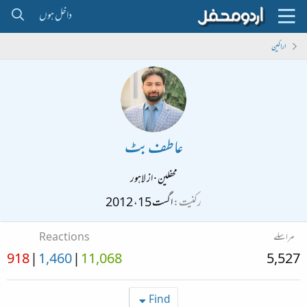
داخل ہوں
اراکین
عاطف بٹ
محفلین
·
از
لاہور
رکنیت
اگست 15، 2012
مراسلے
Reactions
918
1,460
11,068
5,527
Find