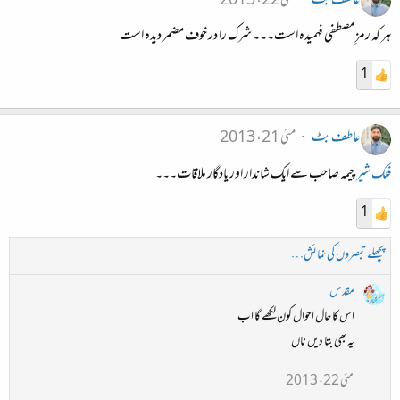
عاطف بٹ
مئی 22، 2013
ہر کہ رمزِ مصطفی فہمیدہ است۔۔۔ شرک را در خوف مضمر دیدہ است
1
عاطف بٹ
مئی 21، 2013
فلک شیر
چیمہ صاحب سے ایک شاندار اور یادگار ملاقات۔۔۔
1
پچھلے تبصروں کی نمائش…
مقدس
اس کا حال احوال کون لکھے گا اب
یہ بھی بتا دیں ناں
مئی 22، 2013