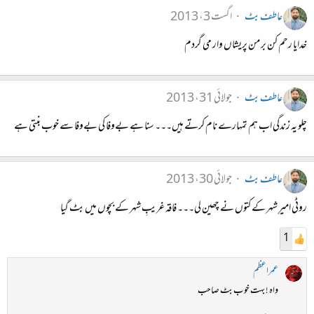
عاطف بٹ
اگست 3، 2013
خدایا رحم کن بر من پریشاں وار می گردم
عاطف بٹ
جولائی 31، 2013
چلو یہ زندگی اب ہم تمہارے نام کرتے ہیں۔۔۔ سنا ہے بےوفا کی بےوفا سے خوب بنتی ہے
عاطف بٹ
جولائی 30، 2013
روٹی امیرِ شہر کے کتوں نے چھین لی۔۔۔ فاقہ غریبِ شہر کے بچوں میں بٹ گیا
1
عمراعظم
واہ ! بہت خوب بٹ صاحب