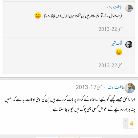
عاطف بٹ
فرصت مل لے تو انشاءاللہ میں ہی لکھتا ہوں احوال اس ملاقات کا۔
مئی 22، 2013
فلک شیر
مئی 22، 2013
عاطف بٹ
مئی 17، 2013
ابرارالحق جیسے نچئیے گوئیے اساتذہ کےکردارپر بات کررہے ہیں جن کی اپنی اوقات یہ ہےکہ انہیں
چند ہزار روپے کے عوض کسی بھی چوک میں نچوایاجاسکتاہے
1