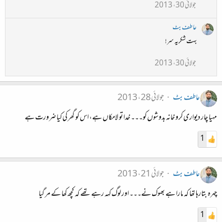
جولائی 30، 2013
عاطف بٹ
بہت شکریہ سر!
جولائی 30، 2013
عاطف بٹ
جولائی 28، 2013
مہیا چار دیواری کرو خانہ بدوشوں کو۔۔۔ خدا تو لامکاں ہے، اس کو گھر کی کیا ضرورت ہے
1
عاطف بٹ
جولائی 21، 2013
چہرہ بتارہا تھا کہ مارا ہے بھوک نے۔۔۔ اور لوگ کہہ رہے تھے کہ کچھ کھا کے مر گیا
1