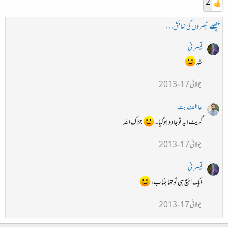
2
پچھلے تبصروں کی نمائش…
قیصرانی
شد
جولائی 17، 2013
عاطف بٹ
گریٹ! یہ تو جادو ہوگیا۔
جزاک اللہ
جولائی 17، 2013
قیصرانی
ایک ایچ ہی تو تھا جناب،
جولائی 17، 2013