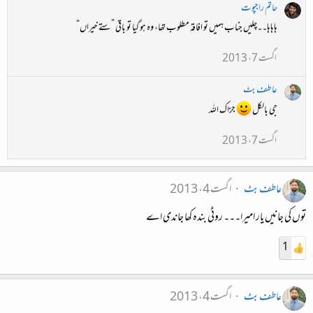
حاتم راجپوت
ہاہاہا۔۔چلیں جناب ہمیں تو افاقہ مطلوب تھا، وہ ہو گیا تو باقی ”ستے خیراں“
اگست 7، 2013
عاطف بٹ
جی بالکل
جزاک اللہ
اگست 7، 2013
عاطف بٹ
اگست 4، 2013
توں کی جانیں یار امیرا۔۔۔ روٹی بندہ کھا جاندی اے
1
عاطف بٹ
اگست 4، 2013