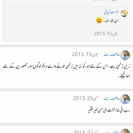
فرحت کیانی
ان شاءاللہ ۔
جون 15، 2013
عاطف بٹ
جون 15، 2013
زین زخمی ہے، اس کے لئے اور کوئٹہ میں زخمی ہونے والے دیگر لوگوں اور محصورین کے لئے
دعا کیجئے۔
عاطف بٹ
مئی 25، 2013
رب انی لما انزلت الی من خیر فقیر