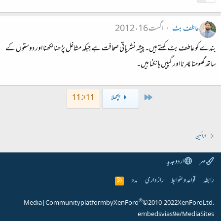
عاطف بٹ
اگست 16، 2012
بندے کو عاطف بٹ کہتے ہیں۔ پیشہ نشریاتی صحافت ہے جبکہ مشاغل پڑھنا لکھنا اور دوستوں کے
ساتھ گھومنا پھرنا اور گپیں ہانکنا ہیں۔
First
پچھلا
11 از 11
اراکین
مہر
اردو جدید
رابطہ
قواعد و ضوابط
راز داری
مدد
R
S
S
®
Media
|
Community platform by XenForo
© 2010-2022 XenForo Ltd.
embeds via s9e/MediaSites