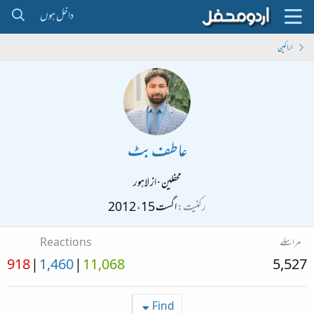
داخل ہوں
اراکین
عاطف بٹ
محفلین
·
از
لاہور
رکنیت
اگست 15، 2012
مراسلے
Reactions
918
1,460
11,068
5,527
Find