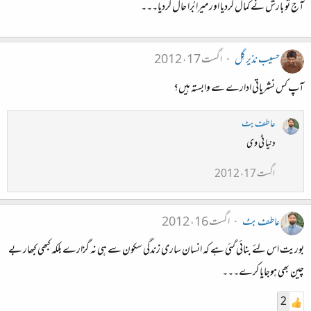
آج تو بارش نے کمال کردیا اور میرا بُرا حال کردیا۔۔۔
حسیب نذیر گِل
اگست 17، 2012
آپ کس نشریاتی ادارے سے وابستہ ہیں؟
عاطف بٹ
دنیا ٹی وی
اگست 17، 2012
عاطف بٹ
اگست 16، 2012
بوریت اس لئے بنائی گئی ہے کہ انسان ساری زندگی سکون سے ہی نہ گزارے بلکہ کبھی کبھار بے
چین بھی ہوجایا کرے۔۔۔
2