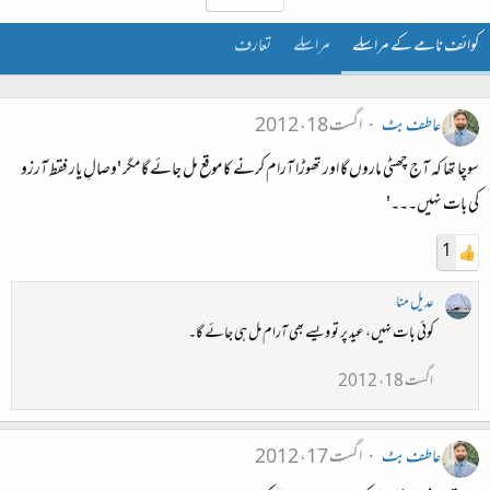
کوائف نامے کے مراسلے
مراسلے
تعارف
عاطف بٹ
اگست 18، 2012
سوچا تھا کہ آج چھٹی ماروں گا اور تھوڑا آرام کرنے کا موقع مل جائے گا مگر 'وصالِ یار فقط آرزو
کی بات نہیں۔۔۔'
1
عدیل منا
کوئی بات نہیں، عید پر تو ویسے بھی آرام مل ہی جائے گا۔
اگست 18، 2012
عاطف بٹ
اگست 17، 2012