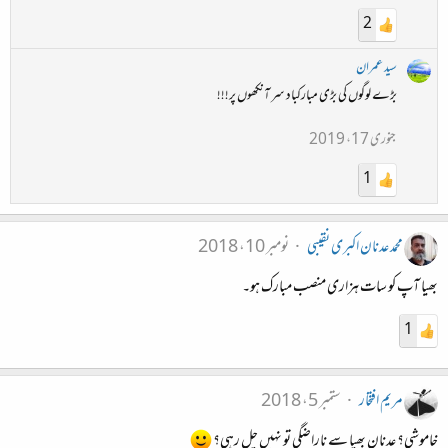
2
سید عمران
بڑے لوگوں کی بڑی مبارکباد سر آنکھوں پر!!!
جنوری 17، 2019
1
محمد عدنان اکبری نقیبی
نومبر 10، 2018
بھیا آپ کو سات ہزاری منصب مبارک ہو۔
1
مریم افتخار
ستمبر 5، 2018
خاموشی؟ عدنان بھیا سے ناراضگی تو نہیں چل رہی؟