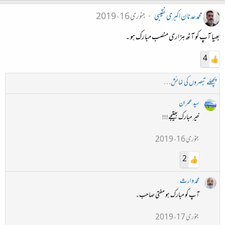
محمد عدنان اکبری نقیبی
جنوری 16، 2019
بھیا آپ کو آٹھ ہزاری منصب مبارک ہو ۔
4
پچھلے تبصروں کی نمائش…
سید عمران
خیر مبارک بھتیجے!!!
جنوری 16، 2019
2
محمد وارث
آپ کو مبارک ہو مفتی صاحب۔
جنوری 17، 2019