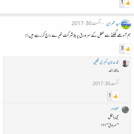
1
سید عمران
اگست 30، 2017
ہم آدھے گھنٹے سے محفل کے سرورق پر بلاشرکت غیرے راج کررہے ہیں!!!
3
محمد عدنان اکبری نقیبی
ماشاءاللہ
اگست 30، 2017
1
نکتہ ور
جی بالکل
"سروق" ؟؟؟