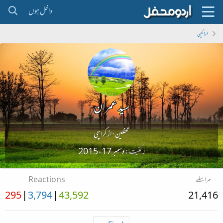
داخل ہوں
اراکین
سید عمران
محفلین
·
از
کراچی
رکنیت
دسمبر 17، 2015
مراسلے
Reactions
295
3,794
43,592
21,416