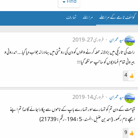
Find
کوائف نامے کے مراسلے
مراسلے
تعارف
سید عمران
فروری 27، 2019
رات کی تاریکی میں بزدلانہ حملہ کرنے والوں کو دن کی روشنی میں بہادرانہ جواب دیا گیا... اندرونی و
بیرونی تمام فسادیوں کو سانپ سونگھ گیا!!!
4
سید عمران
فروری 14، 2019
قیامت کے دن تم کو تمہارے اور تمہارے باپ کے ناموں سے پکارا جائے گا لہذا تم اپنے
اچھے نام رکھو۔ (احمد بن حنبل، المسند، 5: 194، رقم: 21739)
9