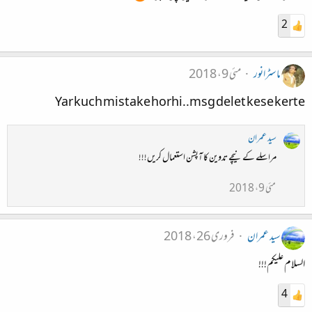
2
ماسٹرانور
مئی 9، 2018
Yar kuch mistake horhi..msg delet kese kerte
سید عمران
مراسلے کے نیچے تدوین کا آپشن استعمال کریں!!!
مئی 9، 2018
سید عمران
فروری 26، 2018
السلام علیکم!!!
4