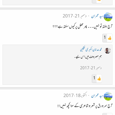
سید عمران
دسمبر 21، 2017
آج ہفتہ تو نہیں۔۔۔ پھر محفل پر کیوں سکتہ ہے؟؟؟
1
محمد عدنان اکبری نقیبی
ہم مصروف ہیں اس لیے۔
دسمبر 21، 2017
1
سید عمران
اکتوبر 18، 2017
آج سرورق پر شعر و شاعری کے سوا کچھ نہیں!!!