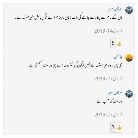
عرفان سعید
ماں کے نام سے پکارے جانے کی بات زبان زدِ عام تو ہے لیکن بالکل غیر مستند ہے۔
فروری 14، 2019
5
جاسمن
جی ہاں۔ وہ غیر مستند ہے لیکن لوگوں کی اکثریت اسے ہی درست سمجھتی ہے۔
فروری 27، 2019
عرفان سعید
درست کہا آپ نے
فروری 27، 2019
1