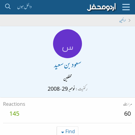
داخل ہوں
اراکین
س
سعود بن سعید
محفلین
رکنیت
نومبر 29، 2008
مراسلے
Reactions
145
60
Find