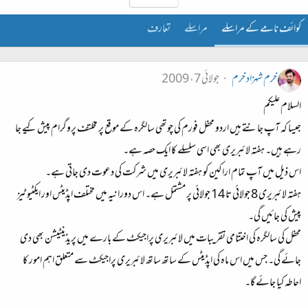
کوائف نامے کے مراسلے
مراسلے
تعارف
خرم شہزاد خرم
جولائی 7، 2009
السلام علیکم
جیسا کہ آپ جانتے ہیں اردو محفل فورم کی چوتھی سالگرہ کے موقع پر مخلتف پروگرام پیش کیے جا
رہے ہیں۔ ہفتہ لائبریری بھی اسی سلسلے کا ایک حصہ ہے۔
اس ذیل میں آپ تمام اراکین کو ہفتہ لائبریری میں شرکت کی دعوت دی جاتی ہے۔
ہفتہ لائبریری 8 جولائی تا 14 جولائی پر مشتمل ہے۔ اس دورانیہ میں مختلف اپڈیٹس اور ایکٹیوٹیز
پیش کی جائیں گی۔
محفل کی سالگرہ کی اختتامی تقریبات میں لائبریری پراجیکٹ کے بارے میں پریذینٹیشن بھی دی
جائے گی۔ جس میں اس ماہ کی اپڈیٹس کے ساتھ ساتھ لائبریری پراجیکٹ سے متعلق اہم امور کا
احاطہ کیا جائے گا۔