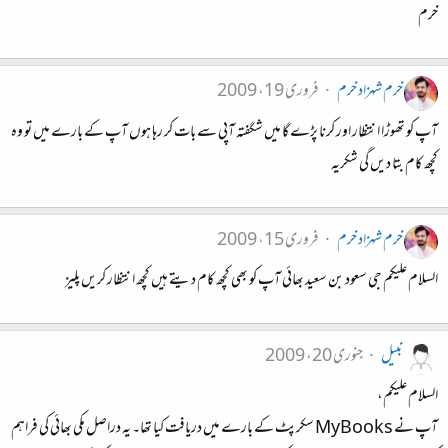
خرم
خرم شہزاد خرم
فروری 19، 2009
آپ کو تھوڑا انتظار اور کرنا پڑے گا میں شگفتہ آپی سے بات کر رہا ہوں آپ کے بارے میں تو وہ
کچھ کام بتا دیں گی شکریہ
خرم شہزاد خرم
فروری 15، 2009
السلام علیکم جی سعود بن سعید بھائی آپ کو بھی کچھ کام دیتے ہیں کچھ انتظار کریں پلیز
نبیل
جنوری 20، 2009
السلام علیکم،
آپ نے MyBooks سکرپٹ کے بارے میں دریافت کیا تھا۔ یہ دراصل مکی بھائی کی فراہم