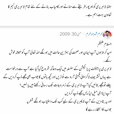
ہفتہ لائبریری کو بھرپور طریقے سے منانے اور کامیاب بنانے کے لئے تمام لائبریری ٹیم کا
تعاون بہت اہم ہے۔
خرم شہزاد خرم
مئی 30، 2009
السلام علیکم
امید کرتا ہوں آپ ایمان اور صحت کی بہترین حالت میں ہونگے اللہ تعالیٰ آپ کو ہمیشہ خوش
رکھے۔
لائبریری پراجیکٹ پریزنٹیشن کے سلسلہ میں ایک دھاگہ شروع کیا گیا ہے آپ سے درخواست
ہے یہاں تشریف لا کر اپنی قیمتی آرہ سے نوازیں اور کچھ باتوں کا جواب بھی مجھے ذپ کر دیں گے
پہلے تو مجھے بتائیں کیا آپ لائبریری کے زمرہ جات تک رسائی رکھتے ہیں یا نہیں ؟
آپ اپنا ای میل ایڈریس مجھے ذپ کر دیں
اور یہ بتا دیں کے آپ لائیبریری کے لیے کب تک دستیاب ہونگے شکریہ
جواب کا انتظار رہے گا