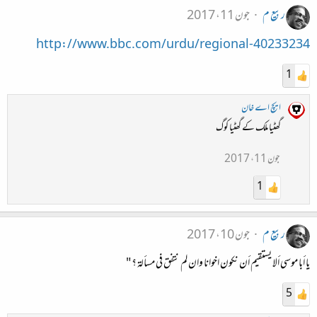
ربیع م
جون 11، 2017
http://www.bbc.com/urdu/regional-40233234
1
ایچ اے خان
گھٹیا ملک کے گھٹیا کوگ
جون 11، 2017
1
ربیع م
جون 10، 2017
يا أبا موسي ألا يستقيم أن نكون اخوانا وان لم نتفق في مسألة ؟ "
5