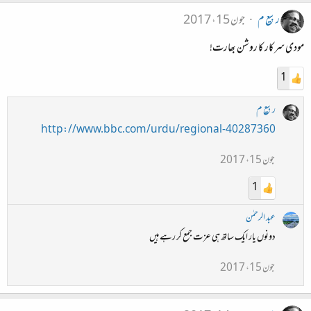
ربیع م
جون 15، 2017
مودی سرکار کا روشن بھارت!
1
ربیع م
http://www.bbc.com/urdu/regional-40287360
جون 15، 2017
1
عبد الرحمٰن
دونوں یار ایک ساتھ ہی عزت جمع کر رہے ہیں
جون 15، 2017