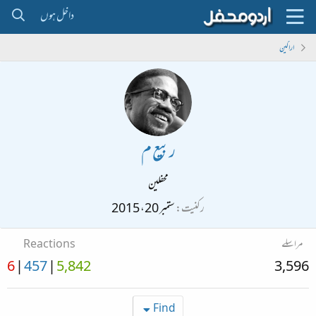
داخل ہوں
اراکین
ربیع م
محفلین
رکنیت
ستمبر 20، 2015
مراسلے
Reactions
6
457
5,842
3,596
Find