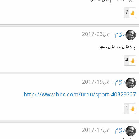
7
ربیع م
جون 23، 2017
یہ رمضان سارا سال رہے!
4
ربیع م
جون 19، 2017
http://www.bbc.com/urdu/sport-40329227
1
ربیع م
جون 17، 2017