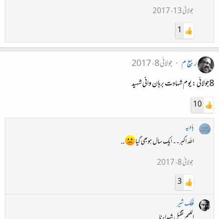
جولائی 13، 2017
1
ربیع م
جولائی 8، 2017
8جولائی : یوم شہادت برہان وانی شہید
10
ہادیہ
اللہ اکبر۔۔ ایک سال ہوبھی گیا
..
جولائی 8، 2017
3
فلک شیر
اللھم تقبل شہداءنا