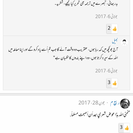
بدر بھائی، تبصرے میں ترجمہ بھی تحریر کیا کیجیے، شکریہ۔
جولائی 6، 2017
2
نبیل
آج جو کچھ میں کہہ رہا ہوں، عنقریب وہ وقت آئے گا جب تم اُسے یاد کرو گے اور اپنا معاملہ میں
اللہ کے سپرد کرتا ہوں، وہ اپنے بندوں کا نگہبان ہے"
جولائی 6، 2017
3
ربیع م
جون 28، 2017
منحني الله هذا عوض شعري بعد أن أصبحت مسلماً.
3