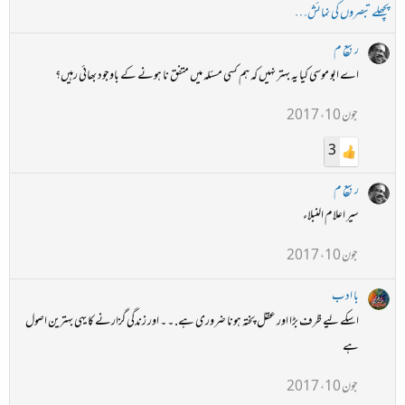
پچھلے تبصروں کی نمائش…
ربیع م
اے ابو موسی کیا یہ بہتر نہیں کہ ہم کسی مسئلہ میں متفق نا ہونے کے باوجود بھائی رہیں؟
جون 10، 2017
3
ربیع م
سیر اعلام النبلاء
جون 10، 2017
با ادب
اسکے لیے ظرف بڑا اور عقل پختہ ہونا ضروری ہے. ۔ ۔ اور زندگی گزارنے کا یہی بہترین اصول
ہے
جون 10، 2017