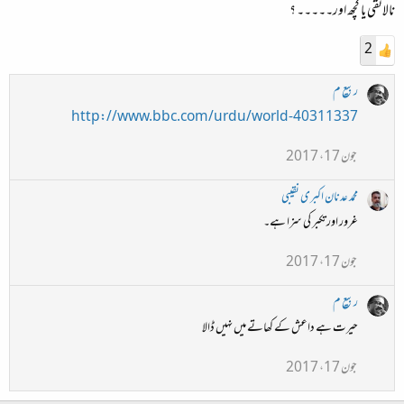
نالائقی یا کچھ اور۔۔۔۔۔ ؟
2
ربیع م
http://www.bbc.com/urdu/world-40311337
جون 17، 2017
محمد عدنان اکبری نقیبی
غرور اور تکبر کی سزا ہے۔
جون 17، 2017
ربیع م
حیرت ہے داعش کے کھاتے میں نہیں ڈالا
جون 17، 2017