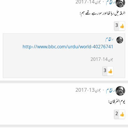
ربیع م
جون 14، 2017
الرقہ جل رہا تھا اور سو رہے تھے ہم!
3
ربیع م
http://www.bbc.com/urdu/world-40276741
جون 14، 2017
3
ربیع م
جون 13، 2017
یوم الفرقان!
2