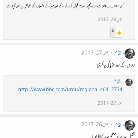
کہ : اللہ رب العزت نے مجھے اسلام قبول کرنے کے بعد میرے اشعار کے عوض یہ عطا کیا ہے
جون 28، 2017
5
ربیع م
جون 27، 2017
روس کے بعد انڈیا کی چاکری!
ربیع م
http://www.bbc.com/urdu/regional-40412734
جون 27، 2017
ربیع م
جون 26، 2017
تقبل الله منا ومنكم صالح الأعمال