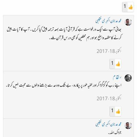
1
محمد عدنان اکبری نقیبی
بھائی آپ سے ایک درخواست ہے کہ قرآنی آیات بمعہ ترجمہ پیش کیا کریں ۔آپ کا آیات پیش
کرنے کا مقصد واضع ہو اور ہم محفلین کو بھی درس قرآن ملے۔
اکتوبر 18، 2017
1
ربیع م
اپنے رب کو گڑگڑا کر اور خفیہ طور پر پکارو، بے شک وہ حد سے بڑھنے والوں سے محبت نہیں کرتا۔
اکتوبر 18، 2017
1
محمد عدنان اکبری نقیبی
جزاک اللہ۔