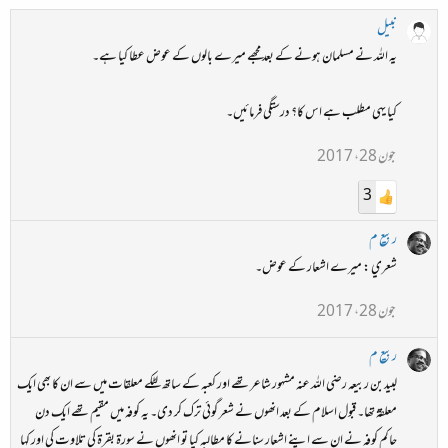
نبیل
یہ اللہ نے مسلمان ہونے کے بعد مجھے میرے بالوں کے عوض عطا کیا ہے۔
کیا یہی مطلب ہے اس کا؟ درستگی فرمائیں۔
جون 28، 2017
3
ربیع م
شعري : میرے اشعار کے عوض۔
جون 28، 2017
ربیع م
لبید بن ربیعہ رضی اللہ عنہ مشہور شاعر تھے اور کعبہ کے ساتھ لٹکے معلقات میں سے ان کا بھی ایک
معلقۃ تھا۔ قبول اسلام کے بعد انھوں نے شعر گوئی ترک کر دی۔ یہ کوفہ میں مقیم تھے ایک دن
حاکم کوفہ نے ان سے اپنے اشعار سنانے کا مطالبہ کیا تو انھوں نے سورۃ بقرۃ کی تلاوت کی اور کہا