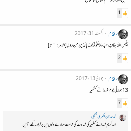
تقبل الله منا ومنكم صالح الأعمال
1
ربیع م
اگست 31، 2017
أَلَيسَ اللَّهُ بِكافٍ عَبدَهُ وَيُخَوِّفونَكَ بِالَّذينَ مِن دونِهِ [الزمر: ٣٦]
2
ربیع م
جولائی 13، 2017
13 جولائی یوم شہدائے کشمیر
7
محمد عدنان اکبری نقیبی
اللہ کریم شہدائے کشمیر کی شہادت کی حرمت ہمارے دلوں میں برقرار رکھے،آمین