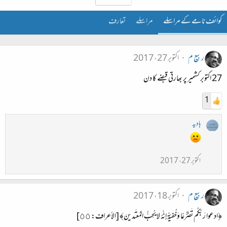
کوائف نامے کے مراسلے
مراسلے
تعارف
ربیع م
اکتوبر 27، 2017
27 اکتوبر کشمیر پر بھارتی قبضے کا دن
1
ہادیہ
اکتوبر 27، 2017
ربیع م
اکتوبر 18، 2017
﴿ادعوا رَبَّكُم تَضَرُّعًا وَخُفيَةً إِنَّهُ لا يُحِبُّ المُعتَدينَ﴾ [الأعراف: ٥٥]