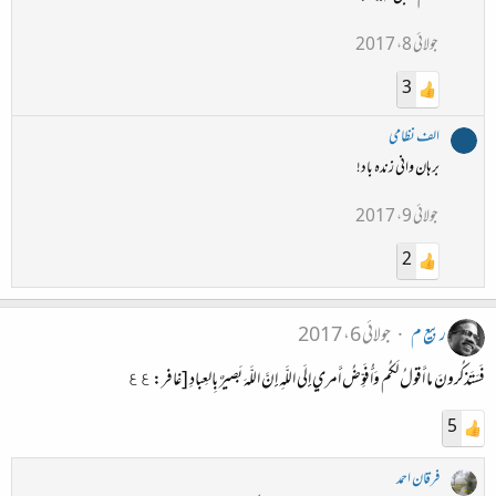
جولائی 8، 2017
3
الف نظامی
برہان وانی زندہ باد!
جولائی 9، 2017
2
ربیع م
جولائی 6، 2017
فَسَتَذكُرونَ ما أَقولُ لَكُم وَأُفَوِّضُ أَمري إِلَى اللَّهِ إِنَّ اللَّهَ بَصيرٌ بِالعِبادِ [غافر: ٤٤
5
فرقان احمد