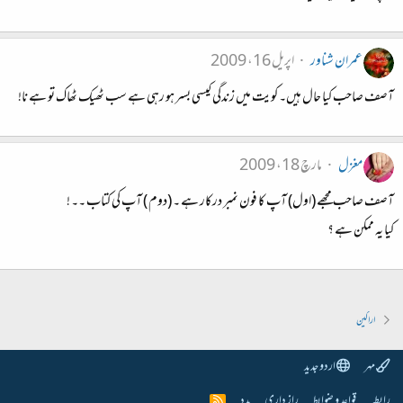
عمران شناور
اپریل 16، 2009
آصف صاحب کیا حال ہیں۔ کویت میں زندگی کیسی بسر ہو رہی ہے سب ٹھیک ٹھاک تو ہے نا!
مغزل
مارچ 18، 2009
آصف صاحب مجھے (اول) آپ کا فون نمبر درکار ہے ۔ (دوم ) آپ کی کتاب ۔۔ !
کیا یہ ممکن ہے ؟
اراکین
مہر
اردو جدید
رابطہ
قواعد و ضوابط
راز داری
مدد
R