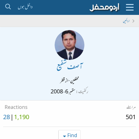
داخل ہوں
اراکین
آصف شفیع
محفلین
·
از
قطر
رکنیت
ستمبر 6، 2008
مراسلے
Reactions
28
1,190
501
Find