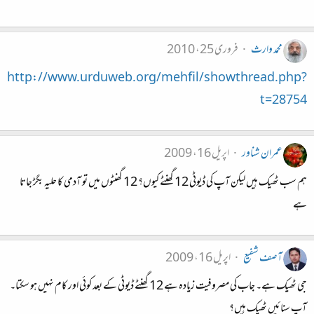
محمد وارث
فروری 25، 2010
http://www.urduweb.org/mehfil/showthread.php?
t=28754
عمران شناور
اپریل 16، 2009
ہم سب ٹھیک ہیں لیکن آپ کی‌ ڈیوٹی 12 گھنٹے کیوں؟ 12 گھنٹوں میں تو آدمی کا حلیہ بگڑ جاتا
ہے
آصف شفیع
اپریل 16، 2009
جی ٹھیک ہے۔ جاب کی مصروفیت زیادہ ہے 12 گھنٹے ڈیوٹی کے بعد کوئی اور کام نہیں ہو سکتا۔
آپ سنائیں ٹھیک ہیں؟