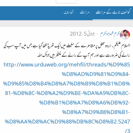
کوائف نامے کے مراسلے
مراسلے
تعارف
خرم شہزاد خرم
جولائی 5، 2012
السلام علیکم۔ اردو محفل پر مشاعرے کے سلسلے میں ایک تھریڈ لکھا گیا ہے جس میں آپ سب کی
رائے کی ضرورت ہے اور ہم آپ کے رائے کے منتظر ہیں جزاک اللہ
http://www.urduweb.org/mehfil/threads/%D9%85
%D8%AD%D9%81%D9%84-
%D9%85%D8%B4%D8%A7%D8%B9%D8%B1%DB%
81-%D8%8C-%D8%A2%D9%BE-%DA%A9%DB%8C-
%D8%B1%D8%A7%D8%A6%DB%92-
%D8%A7%D9%88%D8%B1-
%D8%AA%D8%AC%D9%88%DB%8C%D8%B2.5247
3/