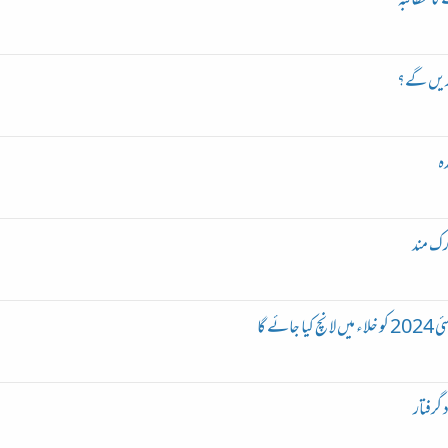
کا مطالبہ
 کریں گے؟
ہ