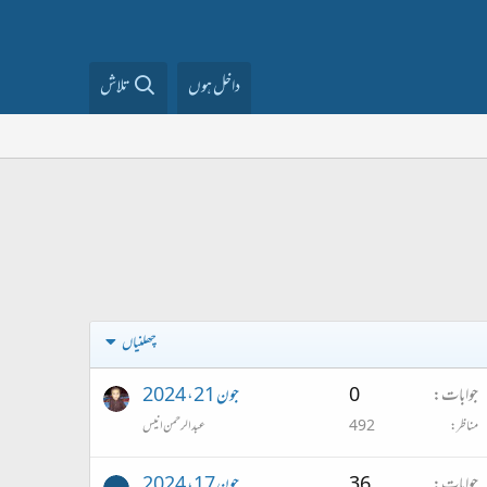
داخل ہوں
تلاش
چھلنیاں
جوابات
0
جون 21، 2024
مناظر
492
عبدالرحمن انیس
جوابات
36
جون 17، 2024