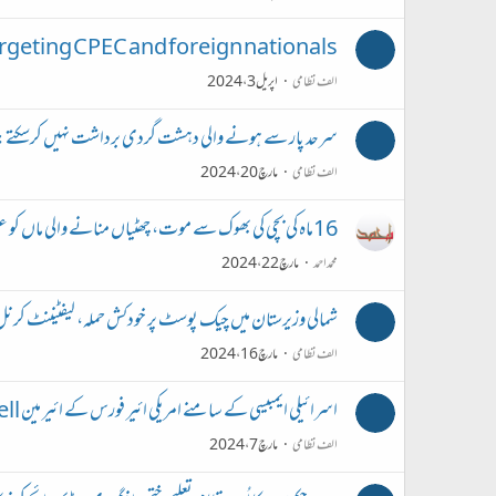
rgeting CPEC and foreign nationals?
الف نظامی
اپریل 3، 2024
سرحد پار سے ہونے والی دہشت گردی برداشت نہیں کرسکتے: 
الف نظامی
مارچ 20، 2024
16ماہ کی بچی کی بھوک سے موت، چھٹیاں منانے والی ماں کو عمر قید کی سزا
محمداحمد
مارچ 22، 2024
شمالی وزیرستان میں چیک پوسٹ پر خودکش حملہ، لیفٹیننٹ کرنل، کیپٹن سم
الف نظامی
مارچ 16، 2024
اسرائیلی ایمبیسی کے سامنے امریکی ائیر فورس کے ائیر مین Aaron Bushnell نے احتجاجا خود کو آگ لگا دی
الف نظامی
مارچ 7، 2024