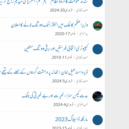
سندھ حکومت کا اُردو نظام تعلیم ختم، انگریزی میڈیم رائج کرنیکا
الف نظامی
فروری 20، 2024
وزیراعظم کا ملک میں الیکٹرانک ووٹنگ لانے کا اعلان
جاسم محمد
نومبر 17، 2020
کمپیوٹری انتخابی فہرستیں اور برقی ووٹنگ مشین
الف نظامی
نومبر 11، 2010
ڈیرہ اسماعیل خان: تھانہ پر دہشت گردوں کے حملے کے نتیجے میں 10 پولیس اہلکار شہید ہو
الف نظامی
فروری 5، 2024
عدت کیس سزا - غیرت اور بے غیرتی کی جنگ
محب علوی
فروری 4، 2024
مارگلہ ڈائیلاگ 2023
الف نظامی
نومبر 15، 2023