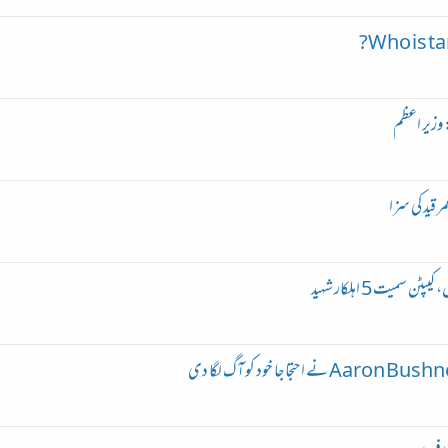
Who is ta
وزیر اعظم
یت 5 اہلکار شہید