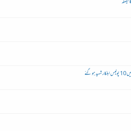
 فیصلہ
 گئے