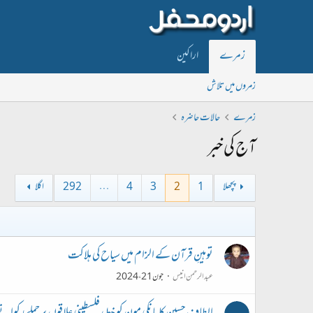
زمرے
اراکین
زمروں میں تلاش
زمرے
حالات حاضرہ
آج کی خبر
پچھلا
1
2
3
4
…
292
اگلا
توہینِ قرآن کے الزام میں سیاح کی ہلاکت
عبدالرحمن انیس
جون 21، 2024