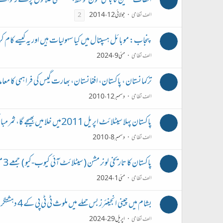
الطاف حسین کا بانکی مون کو خط، فلسطینی علاقوں پر حملے رکوانے 
الف نظامی
جولائی 12، 2014
2
پنجاب: موبائل ہسپتال میں کیا سہولیات ہیں اور یہ کیسے کام
الف نظامی
مئی 9، 2024
ترکمانستان ، پاکستان، افغانستان، بھارت گیس کی فراہمی کا معامد
الف نظامی
دسمبر 12، 2010
پاکستان پہلا سیٹلائٹ اپریل 2011میں خلا میں بھیجے گا، ثمر مبارک مند
الف نظامی
دسمبر 8، 2010
پاکستان کا تاریخی لونر مشن ( سیٹلائٹ آئی کیوب-کیو ) جمعے 3 مئی 2024 کو خلاء میں لانچ کیا جائے گا
الف نظامی
مئی 1، 2024
بشام میں چینی انجینئرز بس حملے میں ملوث ٹی ٹی پی کے 4 دہشتگرد گرفتار
الف نظامی
اپریل 29، 2024