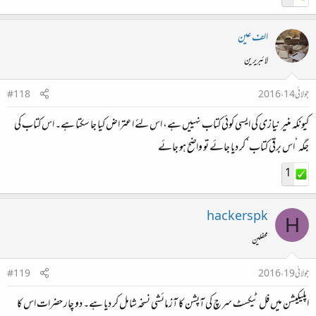
الف عین
لائبریرین
جولائی 14، 2016
#118
کیونکہ منیر نیازی کی ایسی کوئی کتاب نہییں ہے، اس لئے اعتراض کیا جا سکتا ہے۔ اس کتاب کی
جگہ ’اس برقی کتاب‘ کر دیا جائے تو واضح ہو جائے
1
hackerspk
H
محفلین
جولائی 19، 2016
#119
اپلیکیشن میں فل ٹیکسٹ سرچ کی آپشن کا آزمائشی نسخہ شامل کر دیا ہے۔ دو چار حضرات اس کا