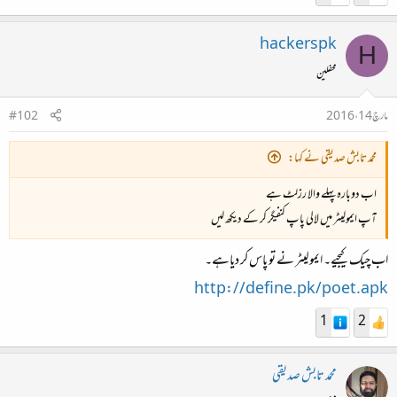
hackerspk
H
محفلین
مارچ 14، 2016
#102
محمد تابش صدیقی نے کہا:
اب دوبارہ پہلے والا رزلٹ ہے
آپ ایمولیٹر میں لالی پاپ کنفیگر کر کے دیکھ لیں
اب چیک کیجیے۔ ایمولیٹر نے تو پاس کر دیاہے۔
http://define.pk/poet.apk
1
2
محمد تابش صدیقی