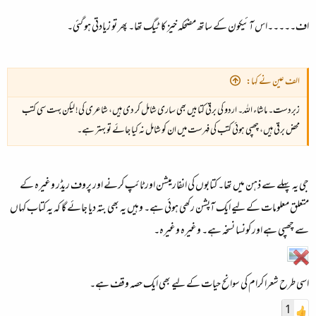
اف۔۔۔۔۔اس آئیکون کے ساتھ مضحکہ خیز کا ٹیگ تھا۔ پھر تو زیادتی ہو گئی۔
الف عین نے کہا:
زبردست۔ ماشاء اللہ۔ اردو کی برقی کتابیں بھی ساری شامل کر دی ہیں، شاعری کی! لیکن بہت سی کتب
محض برقی ہیں، چھپی ہوئی کتب کی فہرست میں ان کو شامل نہ کیا جائے تو بہتر ہے۔
جی یہ پہلے سے ذہن میں تھا۔ کتابوں کی انفارمیشن اور ٹائپ کرنے اور پروف ریڈر وغیرہ کے
متعلق معلومات کے لیے ایک آپشن رکھی ہوئی ہے۔ وہیں یہ بھی بتہ دیا جائے گا کہ یہ کتاب کہاں
سے چھپی ہے اور کونسا نسخہ ہے۔ وغیرہ وغیرہ۔
اسی طرح شعرا کرام کی سوانح حیات کے لیے بھی ایک حصہ وقف ہے۔
1