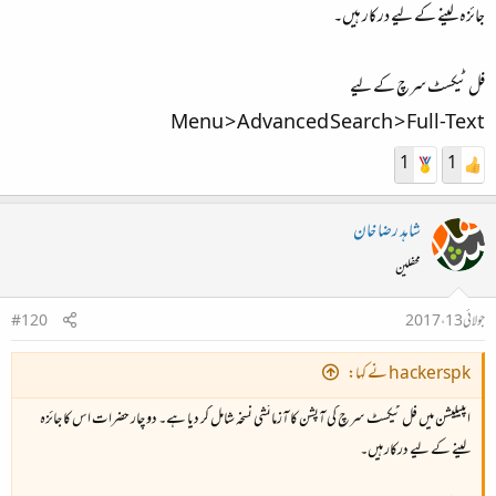
جائزہ لینے کے لیے درکار ہیں۔
فل ٹیکسٹ سرچ کے لیے
Menu > Advanced Search > Full-Text
1
1
شاہد رضا خان
محفلین
جولائی 13، 2017
#120
hackerspk نے کہا:
اپلیکیشن میں فل ٹیکسٹ سرچ کی آپشن کا آزمائشی نسخہ شامل کر دیا ہے۔ دو چار حضرات اس کا جائزہ
لینے کے لیے درکار ہیں۔