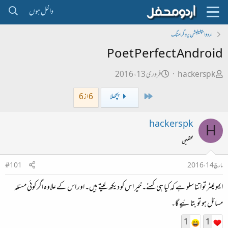
داخل ہوں
اردو ایپلیکیشن پروگرامنگ
Poet Perfect Android
ص
ت
hackerspk
فروری 13، 2016
ا
ا
First
پچھلا
6 از 6
ح
ر
ب
ی
hackerspk
H
ل
خ
محفلین
ڑ
ا
ی
ب
مارچ 14، 2016
#101
ت
ایمو لیٹر تو اتنا سلو ہے کہ کیا ہی کہنے۔ خیر اس کو دیکھ لیتے ہیں۔ اور اس کے علاوہ اگر کوئی مسئلہ
د
ا
مسائل ہو تو بتائیے گا۔
ء
1
1