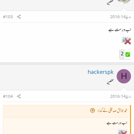
محفلین
مارچ 14، 2016
#103
اب درست ہے
2
hackerspk
H
محفلین
مارچ 14، 2016
#104
محمد تابش صدیقی نے کہا:
اب درست ہے