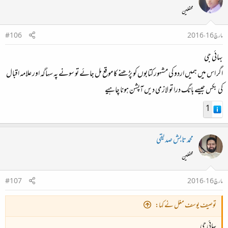
محفلین
مارچ 16، 2016
#106
بهائی جی
اگر اس میں ہمیں اردو کی مشہور کتابوں کو پڑھنے کا موقع مل جائے تو سونے پہ سہاگہ اور علامہ اقبال
کی بکس جیسے بانگ درا تو لازمی دیں آپشن ہونا چاہیے
1
محمد تابش صدیقی
محفلین
مارچ 16، 2016
#107
توصیف یوسف مغل نے کہا:
بهائی جی