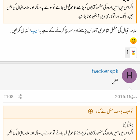
اگر اس میں ہمیں اردو کی مشہور کتابوں کو پڑھنے کا موقع مل جائے تو سونے پہ سہاگہ اور علامہ اقبال کی بکس
جیسے بانگ درا تو لازمی دیں آپشن ہونا چاہیے
علامہ اقبال کی مکمل شاعری آفلائن پڑھنے اور سرچ کرنے کے لیے یہ
ایپ
انسٹال کر لیں.
1
hackerspk
H
محفلین
مارچ 16، 2016
#108
توصیف یوسف مغل نے کہا:
بهائی جی
اگر اس میں ہمیں اردو کی مشہور کتابوں کو پڑھنے کا موقع مل جائے تو سونے پہ سہاگہ اور علامہ اقبال کی بکس