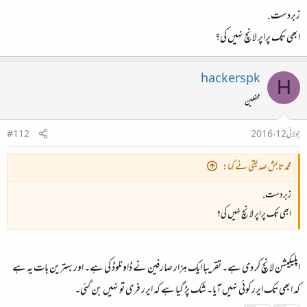
زبردست.
ابھی تک پراپر لانچ نہیں کی؟
hackerspk
H
محفلین
جولائی 12، 2016
#112
محمد تابش صدیقی نے کہا:
زبردست.
ابھی تک پراپر لانچ نہیں کی؟
اپلیکیشن لانچ کر دی ہے۔ تقریبا ایک ہزار صارفین نے ڈاونلوڈ کی ہے۔ اور بہترین بات یہ ہے
کہ ابھی تک ایرر کوئی نہیں آیا۔ شک پڑ گیا ہے کہ ایرر فری تو نہیں بن گئی۔