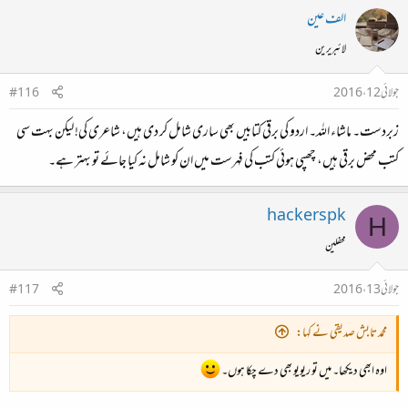
الف عین
لائبریرین
جولائی 12، 2016
#116
زبردست۔ ماشاء اللہ۔ اردو کی برقی کتابیں بھی ساری شامل کر دی ہیں، شاعری کی! لیکن بہت سی
کتب محض برقی ہیں، چھپی ہوئی کتب کی فہرست میں ان کو شامل نہ کیا جائے تو بہتر ہے۔
hackerspk
H
محفلین
جولائی 13، 2016
#117
محمد تابش صدیقی نے کہا:
اوہ ابھی دیکھا۔ میں تو ریویو بھی دے چکا ہوں۔