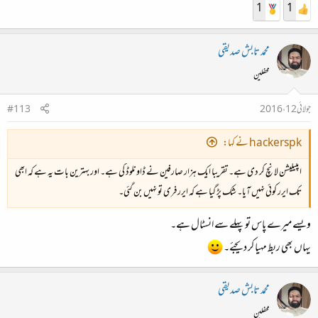
1
1
محمد تابش صدیقی
محفلین
جولائی 12، 2016
#113
hackerspk نے کہا:
اپلیکیشن لانچ کر دی ہے۔ تقریبا ایک ہزار صارفین نے ڈاونلوڈ کی ہے۔ اور بہترین بات یہ ہے کہ ابھی
تک ایرر کوئی نہیں آیا۔ شک پڑ گیا ہے کہ ایرر فری تو نہیں بن گئی۔
ویسے میرے پاس تو پہلے سے انسٹال ہے۔
یہاں بھی ربط مہیا کر دیجئے۔
محمد تابش صدیقی
محفلین