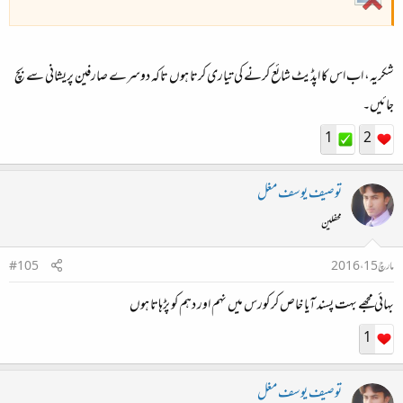
شکریہ، اب اس کا اپڈیٹ شائع کرنے کی تیاری کرتا ہوں تاکہ دوسرے صارفین پریشانی سے بچ
جائیں۔
1
2
توصیف یوسف مغل
محفلین
مارچ 15، 2016
#105
بهائی مجھے بہت پسند آیا خاص کر کورس میں نہم اور دہم کو پڑهاتا ہوں
1
توصیف یوسف مغل