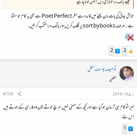
جیسے بانگ درا تو لازمی دیں آپشن ہونا چاہیے
تابش بھائی کی بات مان لینے میں فائدہ ہے مگر Poet Perfect سے بھی یہ کام ہو سکتا
ہے۔ صرف sort by books پر کلک کریں اور بانگ درا منتخب کر لیں۔
2
2
توصیف یوسف مغل
محفلین
مارچ 16، 2016
#109
میرا تو کام ہی آسان ہو گیا ہے اور کچھ کے معنی نہیں سرچ ہوتے شاید وہ فارسی کے ہوتے ہیں
اس لئے
1