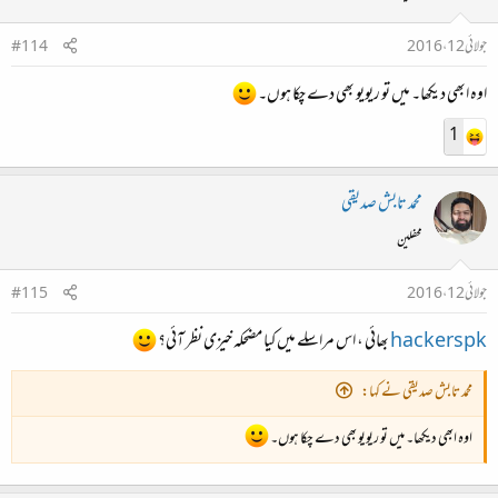
جولائی 12، 2016
#114
اوہ ابھی دیکھا۔ میں تو ریویو بھی دے چکا ہوں۔
1
محمد تابش صدیقی
محفلین
جولائی 12، 2016
#115
hackerspk
بھائی ، اس مراسلے میں کیا مضحکہ خیزی نظر آئی؟
محمد تابش صدیقی نے کہا:
اوہ ابھی دیکھا۔ میں تو ریویو بھی دے چکا ہوں۔