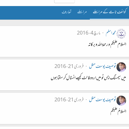
کوائف نامے کے مراسلے
مراسلے
تعارف
محمد اسلم
مارچ 4، 2016
السلام علیکم و رحمۃاللہ و برکاتہ
توصیف یوسف مغل
فروری 21، 2016
میں سیمسنگ ایس ٹو میں اردو فانٹ کیسے انسٹال کر سکتا ہوں
توصیف یوسف مغل
فروری 21، 2016
السلامُ علیکم