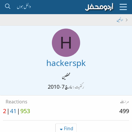
داخل ہوں
اراکین
H
hackerspk
محفلین
رکنیت
مارچ 7، 2010
مراسلے
Reactions
2
41
953
499
Find