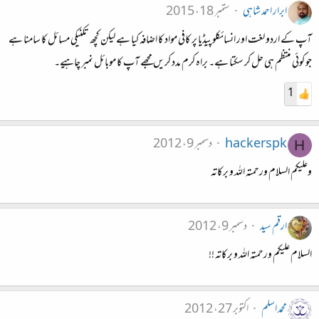
ابرار احمد شاہی
ستمبر 18، 2015
آپ کے اردو لغت اور انسائکلوپیڈیا پر کافی مواد کا اضافہ کیا ہے لیکن کچھ تکنیکی مسائل کا سامنا ہے
جو کوئی منتظم ہی حل کر سکتا ہے۔ براہ کرم مدد کریں مجھے آپ کا موبائل نمبر چاہیے۔
1
hackerspk
دسمبر 9، 2012
H
وعلیکم السلام ورحمتہ اللہ و برکاتہ
ارقم سید
دسمبر 9، 2012
السلام علیکم ورحمتہ اللہ و برکاتہ !!
محمد اسلم
اکتوبر 27، 2012